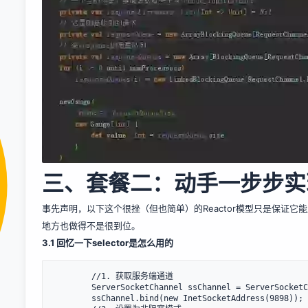
三、套餐二：动手一步步实现R
事先声明，以下这个很挫（但也简单）的Reactor模型只是保证它
地方也做得不是很到位。
3.1 回忆一下selector是怎么用的
        //1. 获取服务端通道

        ServerSocketChannel ssChannel = ServerSocketChannel.open();

        ssChannel.bind(new InetSocketAddress(9898));
