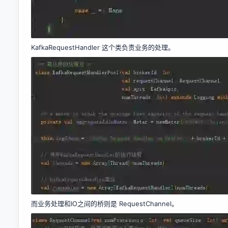
KafkaRequestHandler 这个类负责业务的处理。
而业务处理和IO之间的桥则是 RequestChannel。