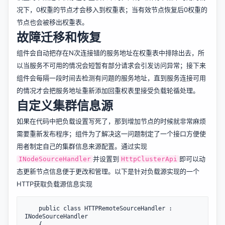
况下，0权重的节点才会移入到权重表；当有效节点恢复后0权重的
节点也会被移出权重表。
故障迁移和恢复
组件会自动把存在N次连接错的服务地址在权重表中排除出去，所
以当服务不可用的情况会短暂有部分请求会引发访问异常；接下来
组件会每隔一段时间去检测有问题的服务地址，直到服务连接可用
的情况才会把服务地址重新添加回重权表里接受负载轮循处理。
自定义集群信息源
如果在代码中把负载设置写死了，那到增加节点的时候就非常麻烦
需要重新发布程序；组件为了解决这一问题制定了一个接口方便使
用者制定自己的集群信息来源配置。通过实现
并设置到
即可以动
INodeSourceHandler
HttpClusterApi
态更新节点信息便于更改和管理。以下是针对负载源实现的一个
HTTP获取负载源信息实现
    public class HTTPRemoteSourceHandler : 
INodeSourceHandler

    {
