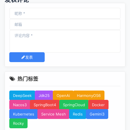
发表
热门标签
DeepSeek
Jdk25
OpenAi
HarmonyOS6
Nacos3
SpringBoot4
SpringCloud
Docker
Kubernetes
Service Mesh
Redis
Gemini3
Rocky