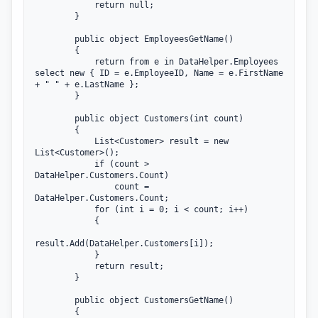
            return null;

        }

        public object EmployeesGetName()

        {

            return from e in DataHelper.Employees 
select new { ID = e.EmployeeID, Name = e.FirstName 
+ " " + e.LastName };

        }

        public object Customers(int count)

        {

            List<Customer> result = new 
List<Customer>();

            if (count > 
DataHelper.Customers.Count)

                count = 
DataHelper.Customers.Count;

            for (int i = 0; i < count; i++)

            {

result.Add(DataHelper.Customers[i]);

            }

            return result;

        }

        public object CustomersGetName()

        {
