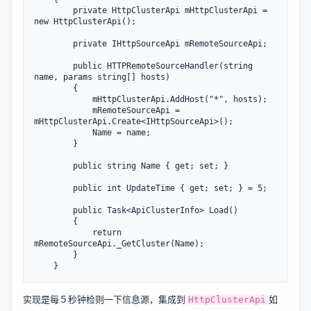
        private HttpClusterApi mHttpClusterApi = 
new HttpClusterApi();

        private IHttpSourceApi mRemoteSourceApi;

        public HTTPRemoteSourceHandler(string 
name, params string[] hosts)

        {

            mHttpClusterApi.AddHost("*", hosts);

            mRemoteSourceApi = 
mHttpClusterApi.Create<IHttpSourceApi>();

            Name = name;

        }

        public string Name { get; set; }

        public int UpdateTime { get; set; } = 5;

        public Task<ApiClusterInfo> Load()

        {

            return 
mRemoteSourceApi._GetCluster(Name);

        }

实现是每５秒钟检则一下信息源，集成到
如
HttpClusterApi