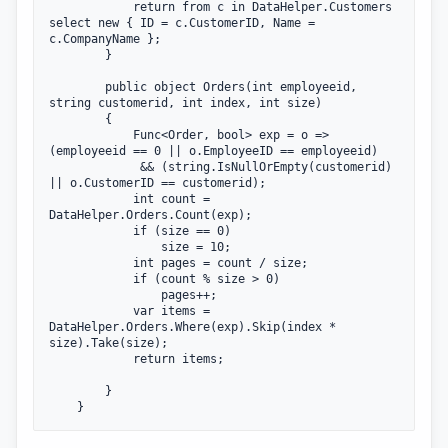
            return from c in DataHelper.Customers 
select new { ID = c.CustomerID, Name = 
c.CompanyName };

        }

        public object Orders(int employeeid, 
string customerid, int index, int size)

        {

            Func<Order, bool> exp = o => 
(employeeid == 0 || o.EmployeeID == employeeid)

             && (string.IsNullOrEmpty(customerid) 
|| o.CustomerID == customerid);

            int count = 
DataHelper.Orders.Count(exp);

            if (size == 0)

                size = 10;

            int pages = count / size;

            if (count % size > 0)

                pages++;

            var items = 
DataHelper.Orders.Where(exp).Skip(index * 
size).Take(size);

            return items;

        }
