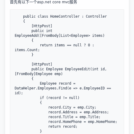
首先有以下一个asp.net core mvc服务
    public class HomeController : Controller

    {

        [HttpPost]

        public int 
EmployeeAdd([FromBody]List<Employee> items)

        {

            return items == null ? 0 : 
items.Count;

        }

        [HttpPost]

        public Employee EmployeeEdit(int id, 
[FromBody]Employee emp)

        {

            Employee record = 
DataHelper.Employees.Find(e => e.EmployeeID == 
id);

            if (record != null)

            {

                record.City = emp.City;

                record.Address = emp.Address;

                record.Title = emp.Title;

                record.HomePhone = emp.HomePhone;

                return record;

            }
