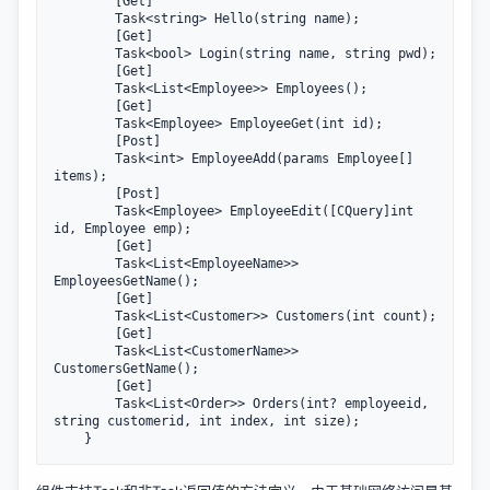
        [Get]

        Task<string> Hello(string name);

        [Get]

        Task<bool> Login(string name, string pwd);

        [Get]

        Task<List<Employee>> Employees();

        [Get]

        Task<Employee> EmployeeGet(int id);

        [Post]

        Task<int> EmployeeAdd(params Employee[] 
items);

        [Post]

        Task<Employee> EmployeeEdit([CQuery]int 
id, Employee emp);

        [Get]

        Task<List<EmployeeName>> 
EmployeesGetName();

        [Get]

        Task<List<Customer>> Customers(int count);

        [Get]

        Task<List<CustomerName>> 
CustomersGetName();

        [Get]

        Task<List<Order>> Orders(int? employeeid, 
string customerid, int index, int size);
