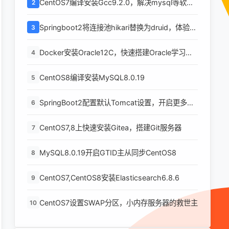
CentOS7编译安装Gcc9.2.0，解决mysql等软件
2
编译问题
Springboot2将连接池hikari替换为druid，体验最
3
强大的数据库连接池
Docker安装Oracle12C，快速搭建Oracle学习环
4
境
CentOS8编译安装MySQL8.0.19
5
SpringBoot2配置默认Tomcat设置，开启更多高
6
级功能
CentOS7,8上快速安装Gitea，搭建Git服务器
7
MySQL8.0.19开启GTID主从同步CentOS8
8
CentOS7,CentOS8安装Elasticsearch6.8.6
9
CentOS7设置SWAP分区，小内存服务器的救世主
10