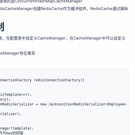
使用的是ConcurrentHashMapCacheManager
RedisCacheManager创建RedisCache作为缓冲组件，RedisCache通过操纵
制
在配置类中自定义CacheManager，在CacheManager中可以自定义
acheManager存在差异
nnectionFactory redisConnectionFactory){

isTemplate<>();

ory);

nRedisSerializer = new Jackson2JsonRedisSerializer<Employee>
rializer);

nager(template);

me作为key的前缀
