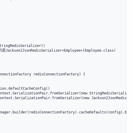
gRedisSerializer()

kson2JsonRedisSerializer<Employee>(Employee.class)

nnectionFactory redisConnectionFactory) {

ion.defaultCacheConfig()

ntext.SerializationPair.fromSerializer(new StringRedisSerializer
ontext.SerializationPair.fromSerializer(new Jackson2JsonRedisSer
nager.builder(redisConnectionFactory).cacheDefaults(config).buil