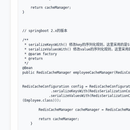
    return cacheManager;

}

// springboot 2.x的版本

/**

 * serializeKeysWith() 修改key的序列化规则，这里采用的是Strin
 * serializeValuesWith() 修改value的序列化规则，这里采用的是Jac
 * @param factory

 * @return

 */

@Bean

public RedisCacheManager employeeCacheManager(RedisCo
RedisCacheConfiguration config = RedisCacheConfigurat
              .serializeKeysWith(RedisSerializationCo
             .serializeValuesWith(RedisSerializationC
(Employee.class)));

        RedisCacheManager cacheManager = RedisCacheMa
        return cacheManager;
