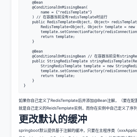
    @Bean

    @ConditionalOnMissingBean(

        name = {"redisTemplate"}

    ) // 在容器当前没有redisTemplate时运行

    public RedisTemplate<Object, Object> redisTemplat
        RedisTemplate<Object, Object> template = new 
        template.setConnectionFactory(redisConnection
        return template;

    }

    @Bean

    @ConditionalOnMissingBean // 在容器当前没有stringRe
    public StringRedisTemplate stringRedisTemplate(Re
        StringRedisTemplate template = new StringRedi
        template.setConnectionFactory(redisConnection
        return template;

    }

如果你自己定义了RedisTemplate后并添加@Bean注解，（要在
就是自己定义的ReidsTemplate实例，而你在实例中自己定义了
更改默认的缓冲
springboot默认提供基于注解的缓冲，只要在主程序类（xxxApplica