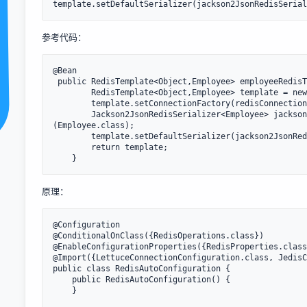
参考代码：
@Bean

 public RedisTemplate<Object,Employee> employeeRedisT
        RedisTemplate<Object,Employee> template = new
        template.setConnectionFactory(redisConnection
        Jackson2JsonRedisSerializer<Employee> jackson
(Employee.class);

        template.setDefaultSerializer(jackson2JsonRed
        return template;

原理：
@Configuration

@ConditionalOnClass({RedisOperations.class})

@EnableConfigurationProperties({RedisProperties.class
@Import({LettuceConnectionConfiguration.class, JedisC
public class RedisAutoConfiguration {

    public RedisAutoConfiguration() {

    }
