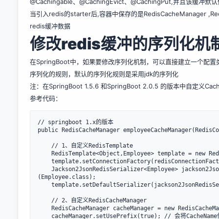
@Cachingable、@CachingEvict、@CachingPut,并且该缓冲默认
当引入redis的starter后,容器中保存的是RedisCacheManager ,
redis缓冲数据
修改redis缓冲的序列化机
在SpringBoot中，如果要修改序列化机制，可以直接建立一个配置类，
序列化的规则，默认的序列化规则是采用jdk的序列化
注：在SpringBoot 1.5.6 和SpringBoot 2.0.5 的版本中自定义C
参考代码：
// springboot 1.x的版本

public RedisCacheManager employeeCacheManager(RedisCo
    // 1、自定义RedisTemplate

    RedisTemplate<Object,Employee> template = new Red
    template.setConnectionFactory(redisConnectionFact
    Jackson2JsonRedisSerializer<Employee> jackson2Jso
(Employee.class);

    template.setDefaultSerializer(jackson2JsonRedisSe
    // 2、自定义RedisCacheManager

    RedisCacheManager cacheManager = new RedisCacheMa
    cacheManager.setUsePrefix(true); // 会将CacheNa