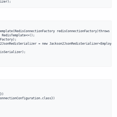
emplate(RedisConnectionFactory redisConnectionFactory)throws Unk
 RedisTemplate<>();

Factory); 

2JsonRedisSerializer = new Jackson2JsonRedisSerializer<Employee>
isSerializer);

})

onnectionConfiguration.class})
