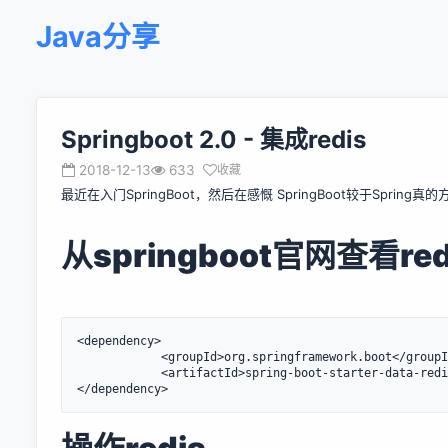
Java分享
Springboot 2.0 - 集成redis
2018-12-13
633
收藏
最近在入门SpringBoot，然后在感慨 SpringBoot较于Spri
从springboot官网查看r
<dependency>

            <groupId>org.springframework.boot</groupI
            <artifactId>spring-boot-starter-data-redi