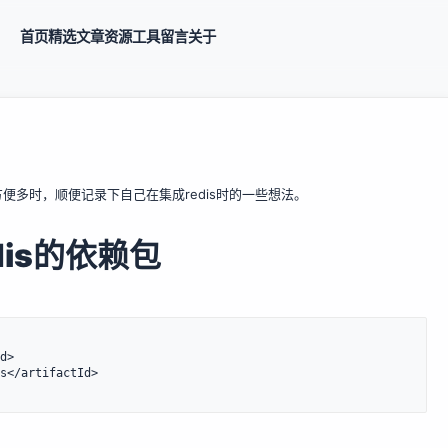
首页
精选
文章
资源
工具
留言
关于
ng真的方便多时，顺便记录下自己在集成redis时的一些想法。
edis的依赖包
d>

s</artifactId>
