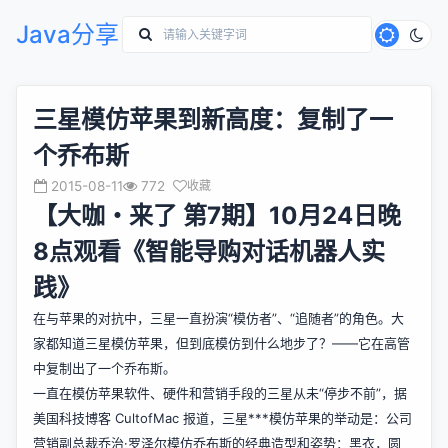
Java分享
三星模仿苹果到新高度：复制了一
个乔布斯
2015-08-11
772
收藏
【大咖・来了 第7期】10月24日晚
8点观看《智能导购对话机器人实
践》
在与苹果的对抗中，三星一直扮演“模仿者”、“追随者”的角色。大
家都知道三星模仿苹果，但到底模仿到什么地步了？——它在高管
中复制出了一个乔布斯。
一直在模仿苹果软件、硬件和营销手段的三星从未“停步不前”，据
美国科技博客 CultofMac 报道，三星***模仿苹果的举动是：公司
营销副总裁乔治·罗泽尔模仿乔布斯的经典造型和姿势：黑衣，圆