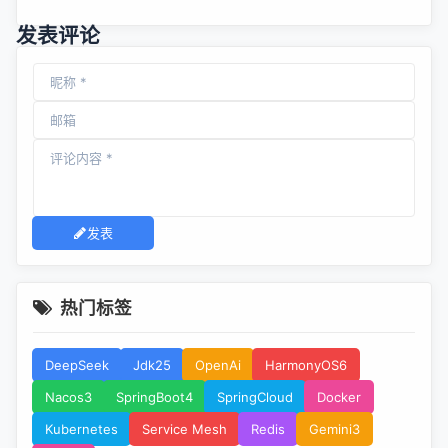
发表评论
发表
热门标签
DeepSeek
Jdk25
OpenAi
HarmonyOS6
Nacos3
SpringBoot4
SpringCloud
Docker
Kubernetes
Service Mesh
Redis
Gemini3