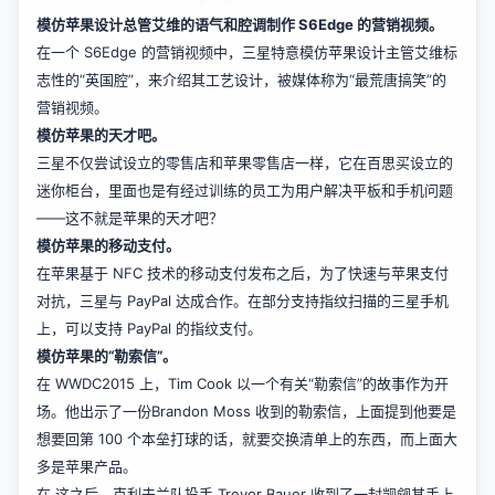
模仿苹果设计总管艾维的语气和腔调制作 S6Edge 的营销视频。
在一个 S6Edge 的营销视频中，三星特意模仿苹果设计主管艾维标
志性的“英国腔”，来介绍其工艺设计，被媒体称为“最荒唐搞笑”的
营销视频。
模仿苹果的天才吧。
三星不仅尝试设立的零售店和苹果零售店一样，它在百思买设立的
迷你柜台，里面也是有经过训练的员工为用户解决平板和手机问题
——这不就是苹果的天才吧？
模仿苹果的移动支付。
在苹果基于 NFC 技术的移动支付发布之后，为了快速与苹果支付
对抗，三星与 PayPal 达成合作。在部分支持指纹扫描的三星手机
上，可以支持 PayPal 的指纹支付。
模仿苹果的“勒索信”。
在 WWDC2015 上，Tim Cook 以一个有关“勒索信”的故事作为开
场。他出示了一份Brandon Moss 收到的勒索信，上面提到他要是
想要回第 100 个本垒打球的话，就要交换清单上的东西，而上面大
多是苹果产品。
在 这之后，克利夫兰队投手 Trevor Bauer 收到了一封觊觎其手上