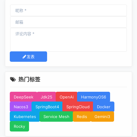
发表
热门标签
DeepSeek
Jdk25
OpenAi
HarmonyOS6
Nacos3
SpringBoot4
SpringCloud
Docker
Kubernetes
Service Mesh
Redis
Gemini3
Rocky