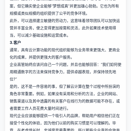
案，但它确实使企业能够“梦想成真”并更加雄心勃勃。它也为所有
规模或类似规模的组织提供了公平的竞争环境。
此外，可以选择建立敏捷的劳动力，这意味着领导团队可以加快运
营并丰富业务，使之变得更加按需和灵活，此外如果技术使用得
当，可以减少基础设施和运营成本。
3.客户
通常，具有云计算功能的现代组织能够为业务带来更强大、更商业
化的成果，并提供更强大的客户服务。
企业高管始终应该问自己一个问题，并且也能够回答：“我们如何使
用精通数字的方法来保持竞争力，提供卓越表现，并保持领先地
位?”
是的，这不是一件容易的事，但了解云计算在整个过程中所扮演的
角色非常重要。例如，如果没有采用和分析的方法，企业的网站、
销售渠道以及其中透露的有关客户在线行为的数据可能不存在，或
者需要工作人员花费大量时间进行。
现代企业应该能够提供一个吸引人的品牌，帮助用户相信他们正在
接受个性化的体验，因为他们以前的购买习惯是可以理解的。毕
竟，在考虑增长时，忠诚度是最重要的，所以那些企业真的会放弃