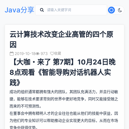
Java分享
云计算技术改变企业高管的四个原
因
2019-10-18
973
收藏
【大咖・来了 第7期】10月24日晚
8点观看《智能导购对话机器人实
践》
成功的组织通常都拥有强大的团队，其团队充满活力，并且行动敏
捷，能够在技术要求苛刻的世界中更好地竞争，同时又能接受随之
而来的不可预测性。
在董事会中拥有精明人才的企业往往也能从他们的技能中获益，因
为他们的专业知识可以帮助推动企业实现更大的目标，从而在市场
竞争中获得优势。