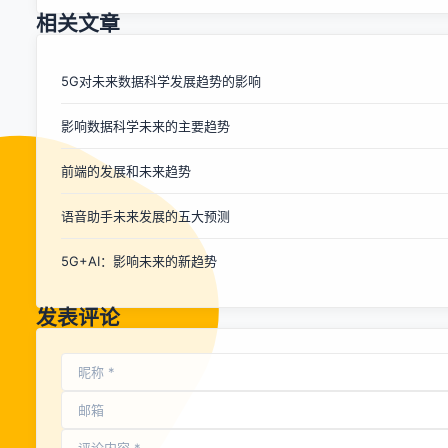
算被提到***的战略高度，腾讯、阿里和百度不仅先后调高云
相关文章
计算架构级别，腾讯和百度还紧随阿里公布了云计算营收。不
过，三家的战略却不尽相同，行业老大阿里从提供技术到提供
服务向上扩张，追赶者腾讯和百度则将技术和服务结合，强调
5G对未来数据科学发展趋势的影响
自己在智能化和整体解决方案上的成绩，区别在于腾讯擅长将
影响数据科学未来的主要趋势
to B和to C服务结合，百度则更关注于AI。 战况曝光 继阿里
和腾讯之后，百度成为第三家披露云计算营收的头部互联网公
前端的发展和未来趋势
司，2018年四季度百度云计算营收11亿元，同比增长一倍以
上，这给云计算追逐赛提供了又一个量化的参考。 财报数据显
语音助手未来发展的五大预测
示，阿里云2018年(自然年)三季度营收56.67亿元，同比增长
90%，腾讯2018年前三季度营收超过60亿元。由此估算，阿
5G+AI：影响未来的新趋势
里云、腾讯云和百度云很有可能是国内云计算互联网厂商前三
名。 不过，国内云计算一二梯队厂商的差距明显。根据IDC的
市场调研数据，20...
发表评论