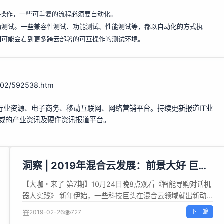
动操作，一些可重复的流程必须要自动化。
动测试。一些兼容性测试、功能测试、性能测试等，都以自动化的方式执
们可能会看到更多跨云部署的可互操作的测试环境。
1902/592538.htm
行业资源、电子商务、移动互联网、网络营销平台。持续更新报道IT业
权威的产业资讯及硬件资讯报道平台。
洞察 | 2019年混合云发展：前景大好 巨头
混战 SD-WAN成重要推手
【大咖・来了 第7期】10月24日晚8点观看《智能导购对话机
器人实践》 新年伊始，一些科技巨头在混合云领域就出新动
作。近日，IBM在Think 2019大会上宣布推出新的混合云产
下一篇
2019-02-26
727
品。该产品不仅可以帮助企业无缝地迁移、集成和管理应用程