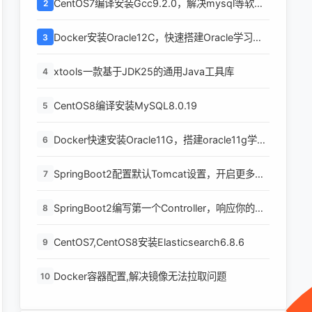
CentOS7编译安装Gcc9.2.0，解决mysql等软件
2
编译问题
Docker安装Oracle12C，快速搭建Oracle学习环
3
境
xtools一款基于JDK25的通用Java工具库
4
CentOS8编译安装MySQL8.0.19
5
Docker快速安装Oracle11G，搭建oracle11g学习
6
环境
SpringBoot2配置默认Tomcat设置，开启更多高
7
级功能
SpringBoot2编写第一个Controller，响应你的
8
http请求并返回结果
CentOS7,CentOS8安装Elasticsearch6.8.6
9
Docker容器配置,解决镜像无法拉取问题
10