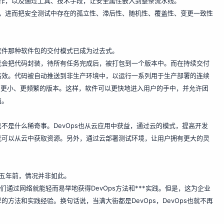
门协作，以及通过工具、技术手段，让安全属性嵌入到整条流水线。
动化，进而把安全测试中存在的孤立性、滞后性、随机性、覆盖性、变更一致性
软件那种软件包的交付模式已成为过去式。
就会把代码封装，待所有任务完成后，被打包到一个版本中。而在持续交付
高效。代码被自动推送到非生产环境中，以运行一系列用于生产部署的连续
出更小、更频繁的版本。这样，软件可以更快地进入用户的手中，并允许团
值。
不是什么稀奇事。DevOps也从云应用中获益，通过云的模式，提高开发
就可以从云中获取资源。另外，通过云部署测试环境，让用户拥有更大的灵
在五年前，情况并非如此。
们通过网络就能轻而易举地获得DevOps方法和***实践。但是，这为企业
方法和实践经验。换句话说，当满大街都是DevOps，DevOps也就不再