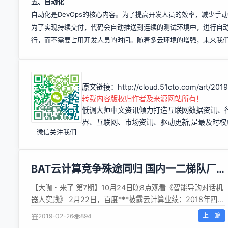
五、自动化
自动化是DevOps的核心内容。为了提高开发人员的效率，减少手
为了实现持续交付，代码会自动推送到连续的测试环境中，进行自
行，而不需要占用开发人员的时间。随着多云环境的增强，未来我
原文链接：
http://cloud.51cto.com/art/20
转载内容版权归作者及来源网站所有！
低调大师中文资讯倾力打造互联网数据资讯、
界、互联网、市场资讯、驱动更新,是最及时
微信关注我们
BAT云计算竞争殊途同归 国内一二梯队厂
商差距明显
【大咖・来了 第7期】10月24日晚8点观看《智能导购对话机
器人实践》 2月22日，百度***披露云计算业绩：2018年四季
度营收11亿元，同比增长超过100%，这让BAT将云计算竞争
上一篇
2019-02-26
894
摆上了台面。2018年，因为头部企业竞逐产业互联网，云计