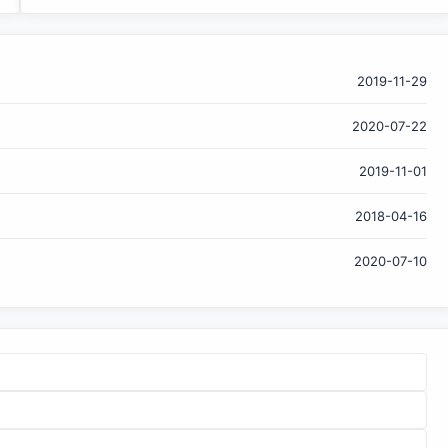
序，而且能在任何公有云或私有云上提供安全的服务。 众所周
知，为全面发力混合云市场，IBM于去年花费340亿美金收购
全球很大的开源软件企业红帽（Red Hat）。 除了IBM，从亚
马逊AWS、微软到阿里巴巴，这些云计算巨头都把混合云市场
2019-11-29
视为“兵家必争之地”，欲抢先进场，获得更多用户，进而占据
2020-07-22
有利的市场地位。可以说，混合云已经成为全球大型云服务提
供商的下一个争夺目标。 根据公开数据统计，2010年全球云
2019-11-01
计算的市场规模仅为683亿美元。在政策和各行业人士的共同
推动下，2018年其市场规模有望超过3000亿美元，在2020
2018-04-16
年这一数值将突破4000亿美元。 云计算市场，大致可分为公
有云、私有云和混合云。其中，亚马逊AWS、微软是全球先进
2020-07-10
的云服务提供商，云业务年收入高达近200亿美元，两者之和
占全部市场份额的近70%。这两家公司也被公认为全球很大的
两家公有云厂商，IBM...