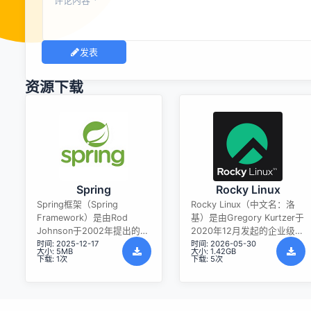
发表
资源下载
Spring
Rocky Linux
Spring框架（Spring
Rocky Linux（中文名：洛
Framework）是由Rod
基）是由Gregory Kurtzer于
Johnson于2002年提出的开
2020年12月发起的企业级
时间: 2025-12-17
时间: 2026-05-30
源Java企业级应用框架，旨
Linux发行版，作为CentOS
大小: 5MB
大小: 1.42GB
在通过使用JavaBean替代传
稳定版停止维护后与
下载: 1次
下载: 5次
统EJB实现方式降低企业级
RHEL（Red Hat Enterprise
编程开发的复杂性。该框架
Linux）完全兼容的开源替代
基于简单性、可测试性和松
方案，由社区拥有并管理，
耦合性设计理念，提供核心
支持x86_64、aarch64等架