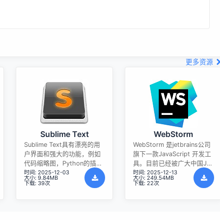
更多资源
Sublime Text
WebStorm
Sublime Text具有漂亮的用
WebStorm 是jetbrains公司
户界面和强大的功能，例如
旗下一款JavaScript 开发工
代码缩略图，Python的插
具。目前已经被广大中国JS
时间: 2025-12-03
时间: 2025-12-13
件，代码段等。还可自定义
开发者誉为“Web前端开发神
大小: 9.84MB
大小: 249.54MB
键绑定，菜单和工具栏。
器”、“最强大的HTML5编辑
下载: 39次
下载: 22次
Sublime Text 的主要功能包
器”、“最智能的JavaScript
括：拼写检查，书签，完整
IDE”等。与IntelliJ IDEA同
的 Python API ， Goto 功
源，继承了IntelliJ IDEA强大
能，即时项目切换，多选
的JS部分的功能。