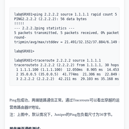
lab@SRX01>ping 2.2.2.2 source 1.1.1.1 rapid count 5

PING2.2.2.2 (2.2.2.2): 56 data bytes

!!!!!

--- 2.2.2.2ping statistics ---

5 packets transmitted, 5 packets received, 0% packet loss

round-
tripmin/avg/max/stddev = 21.491/32.152/37.884/6.149 ms

lab@SRX01>

lab@SRX01>traceroute 2.2.2.2 source 1.1.1.1

tracerouteto 2.2.2.2 (2.2.2.2) from 1.1.1.1, 30 hops max,
 1 1.1.1.100 (1.1.1.100)  12.050ms  8.905 ms  14.453 ms

 2 35.0.0.5 (35.0.0.5)  41.774ms  21.306 ms  22.849 ms

 3 2.2.2.2 (2.2.2.2)  42.211 ms  29.103 ms 35.168 ms
Ping
包成功，两端链路通信正常。通过
Traceroute
可以看出穿越的运
营商路由器
IP
地址。
注：上图中，默认情况下，
Juniper
的
Ping
包负载尺寸为
56
字节。
服务器连通性测试
: