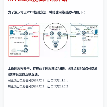
为了演示常见
MTU
检测方法，特搭建网络测试环境如下：
上图网络拓扑中，存在两个网络站点
A
和
B
。
A
站点和
B
站点可以通
过
ISP
运营商互联互通。
A
站点出口路由器为
SRX01
，出口
IP
为
1.1.1.1
B
站点出口路由器为
SRX02
，出口
IP
为
2.2.2.2