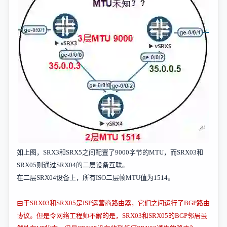
如上图，
SRX3
和
SRX5
之间配置了
9000
字节的
MTU
，而
SRX03
和
SRX05
则通过
SRX04
的二层设备互联。
在二层
SRX04
设备上，所有
ISO
二层帧
MTU
值为
1514
。
由于
SRX03
和
SRX05
是
ISP
运营商路由器，它们之间运行了
BGP
路由
协议。但是令网络工程师不解的是，
SRX03
和
SRX05
的
BGP
邻居虽