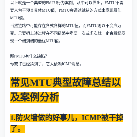
以上就是一个典型的
PMTU
行为案例。从中可以看出，
PMTU
不需
要人为干预其具体
MTU
值，
PMTU
会通过试错的方式来发现最佳
MTU
值。
当然链路中可能存在各式各样的
MTU
值，而
PMTU
则以不变应万
变。只要把上述过程在不同链路中重复一次或多次就一定会最终发
现一个端到端的最优
MTU
值。
那
PMTU
有什么缺陷？
你或许已经猜到了，它太依赖
ICMP
消息。
常见
MTU
典型故障总结以
及案例分析
1.
防火墙做的好事儿，
ICMP
被干掉
了。