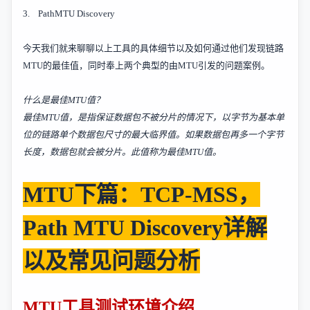
3.
PathMTU Discovery
今天我们就来聊聊以上工具的具体细节以及如何通过他们发现链路
MTU
的最佳值，同时奉上两个典型的由
MTU
引发的问题案例。
什么是最佳
MTU
值？
最佳
MTU
值，是指保证数据包不被分片的情况下，以字节为基本单
位的链路单个数据包尺寸的最大临界值。如果数据包再多一个字节
长度，数据包就会被分片。此值称为最佳
MTU
值。
MTU
下篇：
TCP-MSS
，
Path MTU Discovery
详解
以及常见问题分析
MTU
工具测试环境介绍