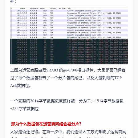
样：
上图为运营商路由器
SRX03
的
ge-0/0/0
接口抓包，大家是否已经看
见了每个数据包都带了一个分片包的尾巴，以及大量刺眼的
TCP
Ack
数据包。
一个完整的
2014
字节数据包就这样被一分为二：
1514
字节数据包
+534
字节数据包
那
为什么数据包在运营商网络会被分片？
大家是否还记得。在第一步中，我们通过人工方式知晓了运营商网