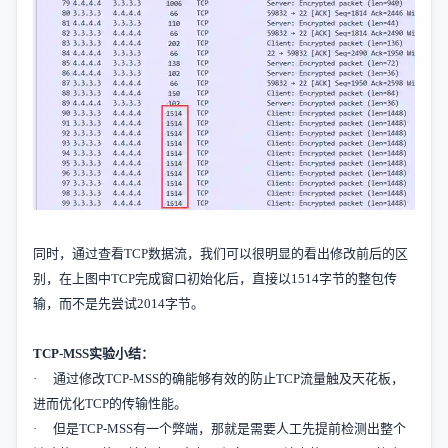
同时，通过查看
TCP
数据流，我们可以很明显的看出修改前后的区
别，在上图中
TCP
完成窗口初始化后，直接以
1514
字节的整包传
输，而不是先尝试
2014
字节。
TCP-MSS
实验小结：
·
通过修改
TCP-MSS
的确能够有效的防止
TCP
流量触及天花板，
进而优化
TCP
的传输性能。
·
但是
TCP-MSS
有一个弊端，那就是需要人工先提前检测出整个