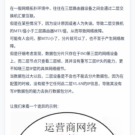
在一般网络拓扑环境中，往往在三层路由器设备之间会通过二层交
换机汇聚互联。
但是在某些情况下，因为设计原因或者人为失误。导致二层交换机
的
MTU
值小于三层路由器
MTU
值，从而导致网络故障。
可能有人会问，那
MTU
小了，分片就可以了，也不至于产生网络故
障。
但是仔细考虑发现，数据包分片只存在于
ISO
第三层的网络设备
上，而二层节点只查看二层帧，其并没有重写三层
IP
头的能力，更
不知晓三层
IP
层的具体网络细节。
当数据包过大以后，二层设备是不会也不能去分片数据包，因为在
配置的时候，没有赋予它任何此二层
VLAN
的
IP
信息，导致其没有
写
IP
数据包的能力去执行数据包分片。
让我们来看一个诡异的示例：