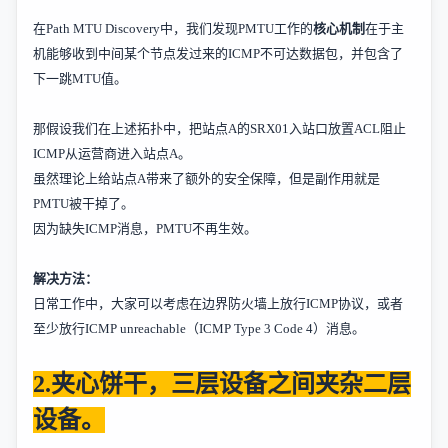
在
Path MTU Discovery
中，我们发现
PMTU
工作的
核心机制
在于主
机能够收到中间某个节点发过来的
ICMP
不可达数据包，并包含了
下一跳
MTU
值。
那假设我们在上述拓扑中，把站点
A
的
SRX01
入站口放置
ACL
阻止
ICMP
从运营商进入站点
A
。
虽然理论上给站点
A
带来了额外的安全保障，但是副作用就是
PMTU
被干掉了。
因为缺失
ICMP
消息，
PMTU
不再生效。
解决方法：
日常工作中，大家可以考虑在边界防火墙上放行
ICMP
协议，或者
至少放行
ICMP unreachable
（
ICMP Type 3 Code 4
）消息。
2.
夹心饼干，三层设备之间夹杂二层
设备。