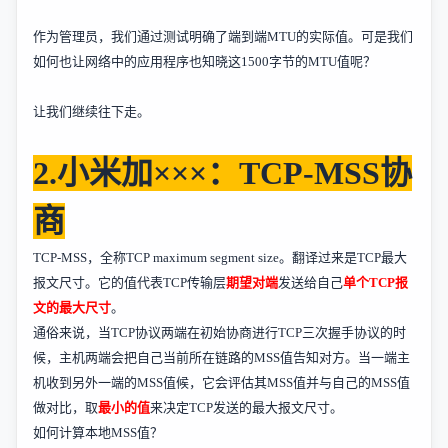
作为管理员，我们通过测试明确了端到端
MTU
的实际值。可是我们
如何也让网络中的应用程序也知晓这
1500
字节的
MTU
值呢？
让我们继续往下走。
2.
小米加×××：
TCP-MSS
协
商
TCP-MSS
，全称
TCP maximum segment size
。翻译过来是
TCP
最大
报文尺寸。它的值代表
TCP
传输层
期望对端
发送给自己
单个
TCP
报
文的最大尺寸
。
通俗来说，当
TCP
协议两端在初始协商进行
TCP
三次握手协议的时
候，主机两端会把自己当前所在链路的
MSS
值告知对方。当一端主
机收到另外一端的
MSS
值候，它会评估其
MSS
值并与自己的
MSS
值
做对比，取
最小的值
来决定
TCP
发送的最大报文尺寸。
如何计算本地
MSS
值？