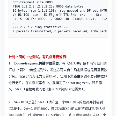
not-fragment size 8000   

PING 2.2.2.2 (2.2.2.2): 8000 data bytes

36 bytes from 1.1.1.100: frag needed and DF set (MTU 1500
Vr HL TOS  Len   ID Flg off TTL Pro  cks      Src     Dst

 4  5  001f5c c999   2 0000  40  014c02 1.1.1.1  2.2.2.2

.

--- 2.2.2.2 ping statistics ---

1 packets transmitted, 0 packets received, 100% packet lo
针对上面的
Ping
测试，有几点需要说明：
1.
Do-not-fragment
关键字很重要
，在《
MTU
共计解析与常见问题
汇总
-
上篇》中曾经提到过，发送方可以自主确定数据包是否需要被
分片。而决定的方法为设置
DF=1
，告知下游路由器请不要对数据包
进行分片。在此测试案例中，我指定了
do-not-fragment
。顾名思
义，
SRX01
会根据我的要求把
ICMP
包的
DF
设置为
1
。
2.
Size 8000
是告知
SRX01
请产生一个
8000
字节的载荷并封装到
ICMP
中。为什么要用
8000
，是因为
SRX01
的本地链路
MTU
最大值
为
9000
字节（包含
IP
包头
+ICMP
包头），所以我需要随机选择一个