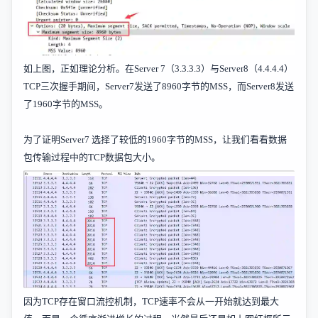
如上图，正如理论分析。在
Server 7
（
3.3.3.3
）与
Server8
（
4.4.4.4
）
TCP
三次握手期间，
Server7
发送了
8960
字节的
MSS
，而
Server8
发送
了
1960
字节的
MSS
。
为了证明
Server7
选择了较低的
1960
字节的
MSS
，让我们看看数据
包传输过程中的
TCP
数据包大小。
因为
TCP
存在窗口流控机制，
TCP
速率不会从一开始就达到最大