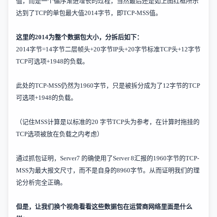
值，而是一个循序渐进增长的过程，当然最后还是如上图红框所示
达到了
TCP
的单包最大值
2014
字节，即
TCP-MSS
值。
这里的
2014
为整个数据包大小，分拆后如下：
2014
字节
=14
字节二层帧头
+20
字节
IP
头
+20
字节标准
TCP
头
+12
字节
TCP
可选项
+1948
的负载。
此处的
TCP-MSS
仍然为
1960
字节，只是被拆分成为了
12
字节的
TCP
可选项
+1948
的负载。
（记住
MSS
计算是以标准的
20
字节
TCP
头为参考，在计算时拖挂的
TCP
选项被放在负载之内考虑）
通过抓包证明，
Server7
的确使用了
Server 8
汇报的
1960
字节的
TCP-
MSS
为最大报文尺寸，而不是自身的
8960
字节。从而证明我们的理
论分析完全正确。
但是，让我们换个视角看看这些数据包在运营商网络里面是什么