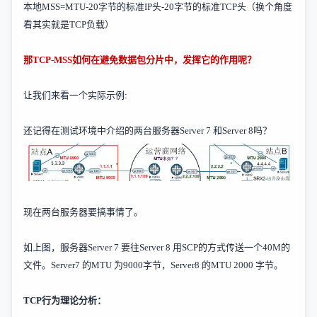
本地
MSS=MTU-20
字节的标准
IP
头
-20
字节的标准
TCP
头（换个角度
看其实就是
TCP
负载）
那
TCP-MSS
如何在避免数据包分片中，发挥它的作用呢？
让我们来看一个实际示例
:
还记得在测试环境中介绍的两台服务器
Server 7
和
Server 8
吗？
现在两台服务器要搞事情了。
如上图，服务器
Server 7
要往
Server 8
用
SCP
的方式传送一个
40M
的
文件。
Server7
的
MTU
为
9000
字节，
Server8
的
MTU 2000
字节。
TCP
行为理论分析：