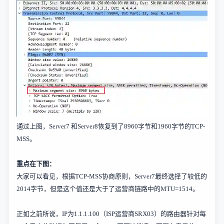
通过上图，
Server7
和
Server8
恢复到了
8960
字节和
1960
字节的
TCP-
MSS
。
重点在下图：
大家可以看见，根据
TCP-MSS
协商原则，
Server7
最终选择了较低的
2014
字节，但是这个值还是大于了运营商链路中的
MTU=1514
。
正如之前所说，
IP
为
1.1.1.100
（
ISP
运营商
SRX03
）的路由器针对每