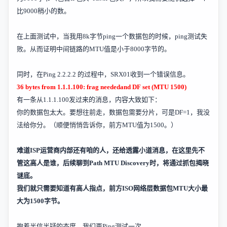
比
9000
稍小的数。
在上面测试中，当我用
8k
字节
ping
一个数据包的时候，
ping
测试失
败。从而证明中间链路的
MTU
值是小于
8000
字节的。
同时，在
Ping 2.2.2.2
的过程中，
SRX01
收到一个错误信息。
36 bytes from 1.1.1.100: frag neededand DF set (MTU 1500)
有一条从
1.1.1.100
发过来的消息，内容大致如下：
你的数据包太大。要想往前走，数据包需要分片，可是
DF=1
，我没
法给你分。（顺便悄悄告诉你，前方
MTU
值为
1500
。）
难道
ISP
运营商内部还有咱的人
，还给透露小道消息，在这里先不
管这高人是谁，后续聊到
Path MTU Discovery
时，将通过抓包揭晓
谜底。
我们就只需要知道有高人指点，前方
ISO
网络层数据包
MTU
大小最
大为
1500
字节。
抱着半信半疑的态度，我们再
Ping
测试一次。