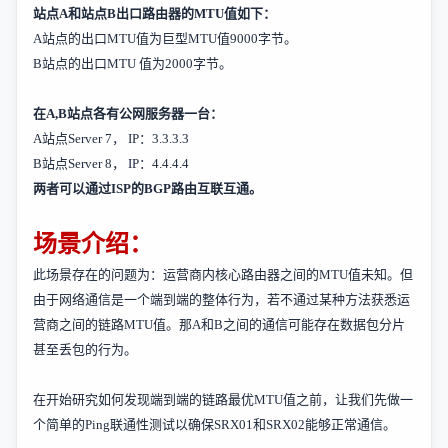
站点
A
和站点
B
出口路由器的
MTU
值如下：
A
站点的出口
MTU
值为巨型
MTU
值
9000
字节。
B
站点的出口
MTU
值为
2000
字节。
在
A,B
站点各有公网服务器一台：
A
站点
Server 7
，
IP
：
3.3.3.3
B
站点
Server 8
，
IP
：
4.4.4.4
两者可以通过
ISP
的
BGP
路由互联互通。
场景介绍：
此场景存在的问题为：运营商内核心路由器之间的
MTU
值未知。但
由于网络通信是一个端到端的整体行为，若不通过某种方法获悉运
营商之间的链路
MTU
值。那
A
和
B
之间的通信可能存在数据包分片
甚至丢包的行为。
在开始研究如何发现端到端的链路最优
MTU
值之前，让我们先做一
个简单的
Ping
联通性测试以确保
SRX01
和
SRX02
能够正常通信。