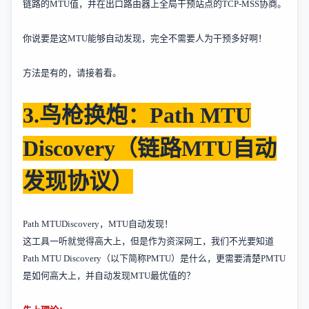
链路的
MTU
值，并在出口路由器上全局干预站点的
TCP-MSS
协商。
你说要是这
MTU
能够自动发现，完全不需要人为干预多好啊！
方法是有的，请接着看。
3.
鸟枪换炮：
Path MTU
Discovery
（链路
MTU
自动
发现协议）
Path MTUDiscovery
，
MTU
自动发现！
这工具一听就觉得高大上，但是作为资深网工，我们不光要知道
Path MTU Discovery
（以下简称
PMTU
）
是什么
，更需要清楚
PMTU
是如何高大上，并自动发现
MTU
最优值的？