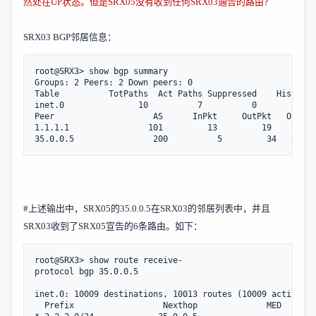
然处在
UP
状态。但是
SRX05
没有收到任何
SRX03
通告的路由？
SRX03 BGP
邻居信息：
root@SRX3> show bgp summary   

Groups: 2 Peers: 2 Down peers: 0

Table          TotPaths  Act Paths Suppressed    History 
inet.0               10          7          0          0 
Peer                    AS      InPkt     OutPkt   OutQ  
1.1.1.1                101         13         19       0 
35.0.0.5                200          5         34   6904
#
上述输出中，
SRX05
的
35.0.0.5
在
SRX03
的邻居列表中，并且
SRX03
收到了
SRX05
宣告的
6
条路由。如下：
root@SRX3> show route receive-
protocol bgp 35.0.0.5

inet.0: 10009 destinations, 10013 routes (10009 active, 0
  Prefix                  Nexthop              MED     Lc