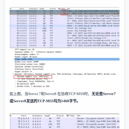
如上图，当
Server 7
和
Server8
在协商
TCP-MSS
时，
无论是
Server7
或
Server8
发送的
TCP-MSS
均为
1460
字节。