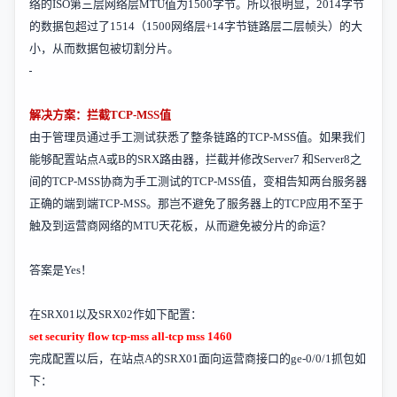
络的
ISO
第三层网络层
MTU
值为
1500
字节。所以很明显，
2014
字节
的数据包超过了
1514
（
1500
网络层
+14
字节链路层二层帧头）的大
小，从而数据包被切割分片。
解决方案：拦截
TCP-MSS
值
由于管理员通过手工测试获悉了整条链路的
TCP-MSS
值。如果我们
能够配置站点
A
或
B
的
SRX
路由器，拦截并修改
Server7
和
Server8
之
间的
TCP-MSS
协商为手工测试的
TCP-MSS
值，变相告知两台服务器
正确的端到端
TCP-MSS
。那岂不避免了服务器上的
TCP
应用不至于
触及到运营商网络的
MTU
天花板，从而避免被分片的命运？
答案是
Yes
！
在
SRX01
以及
SRX02
作如下配置：
set security flow tcp-mss all-tcp mss 1460
完成配置以后，在站点
A
的
SRX01
面向运营商接口的
ge-0/0/1
抓包如
下：