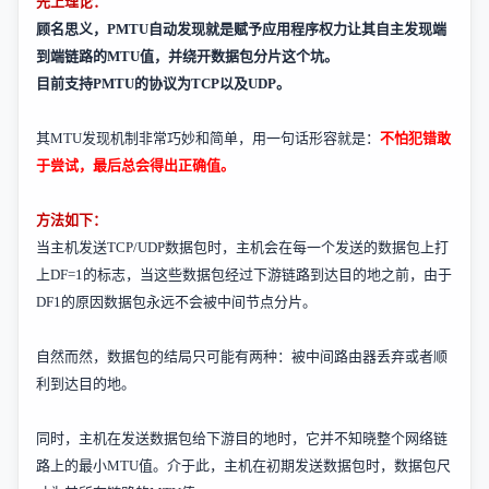
先上理论：
顾名思义，
PMTU
自动发现就是赋予应用程序权力让其自主发现端
到端链路的
MTU
值，并绕开数据包分片这个坑。
目前支持
PMTU
的协议为
TCP
以及
UDP
。
其
MTU
发现机制非常巧妙和简单，用一句话形容就是：
不怕犯错敢
于尝试，最后总会得出正确值。
方法如下：
当主机发送
TCP/UDP
数据包时，主机会在每一个发送的数据包上打
上
DF=1
的标志，当这些数据包经过下游链路到达目的地之前，由于
DF1
的原因数据包永远不会被中间节点分片。
自然而然，数据包的结局只可能有两种：被中间路由器丢弃或者顺
利到达目的地。
同时，主机在发送数据包给下游目的地时，它并不知晓整个网络链
路上的最小
MTU
值。介于此，主机在初期发送数据包时，数据包尺