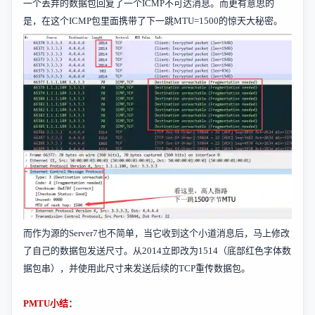
一个丢弃的数据包回复了一个
ICMP
不可达消息。而更有意思的
是，在这个
ICMP
包里面携带了下一跳
MTU=1500
的惊天大秘密。
而作为源的
Server7
也不简单，当它收到这个小道消息后，马上修改
了自己的数据包发送尺寸。从
2014
立即改为
1514
（底部红色字体数
据包串），并使用此尺寸来发送后续的
TCP
重传数据包。
PMTU
小结：