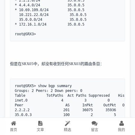
* 2.2.2.0/24             35.0.0.5                        
* 4.4.4.0/24             35.0.0.5                        
* 10.69.109.0/24         35.0.0.5                        
  10.221.22.0/24          35.0.0.5                       
  35.0.0.0/24             35.0.0.5                       
* 172.16.1.0/24          35.0.0.5                        
root@SRX3>
但是在
SRX05
中，却没有收到任何
SRX03
的路由条目：
root@SRX5> show bgp summary   

Groups: 2 Peers: 2 Down peers: 0

Table          TotPaths  Act Paths Suppressed    History 
inet.0                4          3          0          0 
Peer                    AS      InPkt     OutPkt   OutQ  
2.2.2.2                201      36075      35936       0 
35.0.0.3               100          2          5       0 
首页
文章
精选
留言
我的