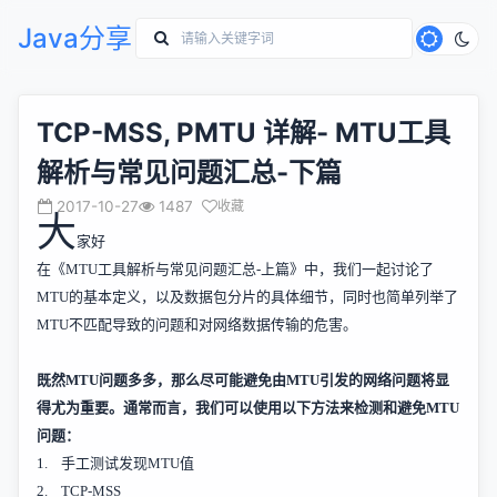
Java分享
TCP-MSS, PMTU 详解- MTU工具
解析与常见问题汇总-下篇
2017-10-27
1487
收藏
大
家好
在《
MTU
工具解析与常见问题汇总
-
上篇》中，我们一起讨论了
MTU
的基本定义，以及数据包分片的具体细节，同时也简单列举了
MTU
不匹配导致的问题和对网络数据传输的危害。
既然
MTU
问题多多，那么尽可能避免由
MTU
引发的网络问题将显
得尤为重要。通常而言，我们可以使用以下方法来检测和避免
MTU
问题：
1.
手工测试发现
MTU
值
2.
TCP-MSS