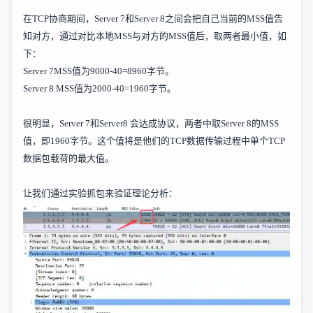
在
TCP
协商期间，
Server 7
和
Ser
ver 8
之间会把自己当前的
MSS
值告
知对方，通过对比本地
MSS
与对方的
MSS
值后，取两者最小值，如
下：
Server 7MSS
值为
9000-40=8960
字节。
Server 8 MSS
值为
2000-40=1960
字节。
很明显，
Server 7
和
Server8
会达成协议，两者中取
Server 8
的
MSS
值，即
1960
字节。这个值将是他们的
TCP
数据传输过程中单个
TCP
数据包载荷的最大值。
让我们通过实验抓包来验证理论分析：