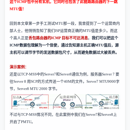
这个
ICMP
包中另有玄机，它同时也包含了此链路路由器的下一跳
MTU
值！
回到本文章第一步手工测试
MTU那一段
，我曾提到了一个运营商内
部人士，他悄悄告知了我们
ISP
运营商正确的
MTU
值是多少。而这
个高人正是
丢包路由器的
ICMP
目标不可达消息
。
我们可以把这个
ICMP
数据包理解为一个信使，通过告知源主机正确
MTU
值后，源
主机可以调节字节的发送数据包尺寸，从而避免数据过大被丢弃。
演示案例：
还是以
TCP-MSS
中的
Server7
和
Server8
通信为例，服务器
Server 7
要
往
Server 8
用
SCP
的方式传送一个
40M
的文件。
Server7 MTU9000
字
节，
Server8 MTU 2000
字节。
不过与
TCP-MSS
情况不同，在此案例中我们在
Server7
和
Server8
上
开启了
PMTU
。