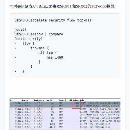
同时关闭站点
A
与
B
出口路由器
SRX01
和
SRX02
的
TCP-MSS
拦截
:
lab@SRX01#delete security flow tcp-mss

[edit]

lab@SRX01#show | compare

[editsecurity]

-   flow {

-       tcp-mss {

-           all-tcp {

-               mss 1460;

-           }

-       }

-   }