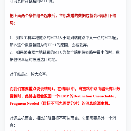
寸为其所在链路的
MTU
值。
把上面两个条件组合起来后，主机发送的数据包就会出现如下结
局：
1.
如果主机本地链路的
MTU
大于端到端链路中某一点的
MTU
值，
那么这个数据包因为有
DF=1
的原因，会被丢弃。
2.
如果路由器本地链路的
MTU
为整个端到端链路中最小值时，数
据包很幸运的被送达目的地。
对于结局
2
，皆大欢喜。
而我们需要重点说说结局
1
。在结局
1
中，当链路中路由器丢弃此数
据包时，此路由器会返回一个
ICMP
的
Destination Unreachable
，
Fragment Needed
（目标不可达
,
需要分片）的消息给源主机。
对源主机而言，相比知晓目标不可达而言。它更需要另外一个消
息：