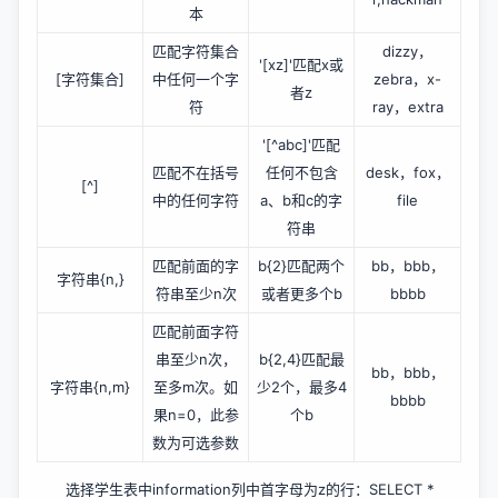
本
匹配字符集合
dizzy，
'[xz]'匹配x或
[字符集合]
中任何一个字
zebra，x-
者z
符
ray，extra
'[^abc]'匹配
匹配不在括号
任何不包含
desk，fox，
[^]
中的任何字符
a、b和c的字
file
符串
匹配前面的字
b{2}匹配两个
bb，bbb，
字符串{n,}
符串至少n次
或者更多个b
bbbb
匹配前面字符
串至少n次，
b{2,4}匹配最
bb，bbb，
字符串{n,m}
至多m次。如
少2个，最多4
bbbb
果n=0，此参
个b
数为可选参数
选择学生表中information列中首字母为z的行：SELECT *