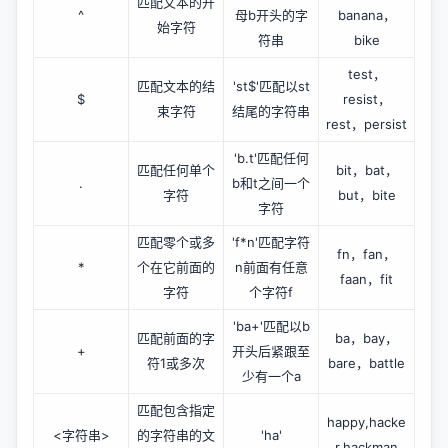
匹配文本的开
^
母b开头的字
banana，
始字符
符串
bike
test，
匹配文本的结
'st$'匹配以st
$
resist，
束字符
结尾的字符串
rest，persist
'b.t'匹配任何
匹配任何单个
bit，bat，
.
b和t之间一个
字符
but，bite
字符
匹配零个或多
'f*n'匹配字符
fn，fan，
*
个在它前面的
n前面有任意
faan，fit
字符
个字符f
'ba+'匹配以b
匹配前面的字
ba，bay，
+
开头后紧跟至
符1或多次
bare，battle
少有一个a
匹配包含指定
happy,hacke
<字符串>
的字符串的文
'ha'
r,hackman