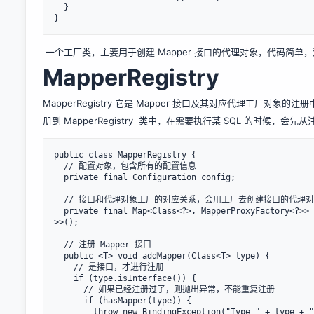
  }

}
一个工厂类，主要用于创建 Mapper 接口的代理对象，代码简单
MapperRegistry
MapperRegistry 它是 Mapper 接口及其对应代理工厂对象的
册到 MapperRegistry 类中，在需要执行某 SQL 的时候，会先
public class MapperRegistry {

  // 配置对象，包含所有的配置信息

  private final Configuration config;

  // 接口和代理对象工厂的对应关系，会用工厂去创建接口的代理对象

  private final Map<Class<?>, MapperProxyFactory<?>> knownMappers = new HashMap<Class<?>, MapperProxyFactory<?
>>();

  // 注册 Mapper 接口

  public <T> void addMapper(Class<T> type) {

    // 是接口，才进行注册

    if (type.isInterface()) {

      // 如果已经注册过了，则抛出异常，不能重复注册

      if (hasMapper(type)) {

        throw new BindingException("Type " + type + " is already known to the MapperRegistry.");
