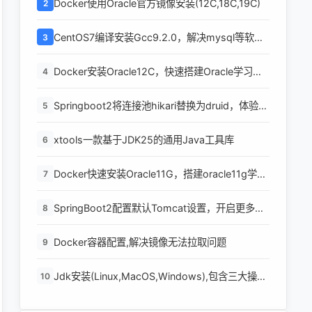
Docker使用Oracle官方镜像安装(12C,18C,19C)
2
CentOS7编译安装Gcc9.2.0，解决mysql等软件
3
编译问题
Docker安装Oracle12C，快速搭建Oracle学习环
4
境
Springboot2将连接池hikari替换为druid，体验最
5
强大的数据库连接池
xtools一款基于JDK25的通用Java工具库
6
Docker快速安装Oracle11G，搭建oracle11g学习
7
环境
SpringBoot2配置默认Tomcat设置，开启更多高
8
级功能
Docker容器配置,解决镜像无法拉取问题
9
Jdk安装(Linux,MacOS,Windows),包含三大操作
10
系统的最全安装