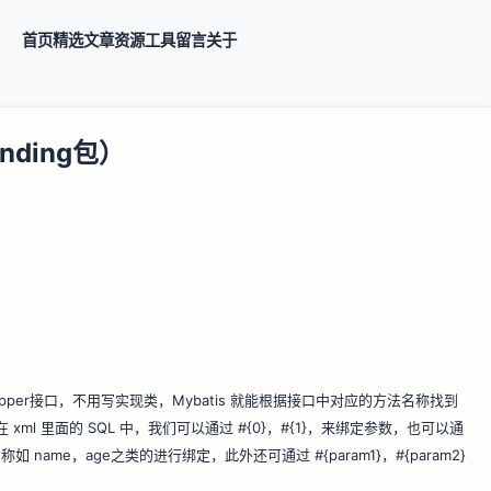
首页
精选
文章
资源
工具
留言
关于
inding包）
apper接口，不用写实现类，Mybatis 就能根据接口中对应的方法名称找到
xml 里面的 SQL 中，我们可以通过 #{0}，#{1}，来绑定参数，也可以通
如 name，age之类的进行绑定，此外还可通过 #{param1}，#{param2}