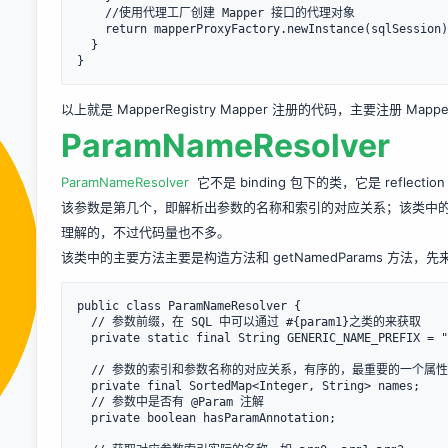
    //使用代理工厂创建 Mapper 接口的代理对象

    return mapperProxyFactory.newInstance(sqlSession);

  }  

}
以上就是 MapperRegistry Mapper 注册的代码，主要注册 M
ParamNameResolver
ParamNameResolver
它不是 binding 包下的类，它是 ref
该参数是第几个，即解析出参数的名称和索引的对应关系；该类中的代
理解的，不过代码量也不多。
该类中的主要方法主要是构造方法和 getNamedParams 方法，
public class ParamNameResolver {

  // 参数前缀，在 SQL 中可以通过 #{param1}之类的来获取

  private static final String GENERIC_NAME_PREFIX = "param";

  // 参数的索引和参数名称的对应关系，有序的，最重要的一个属性

  private final SortedMap<Integer, String> names;

  // 参数中是否有 @Param 注解

  private boolean hasParamAnnotation;
