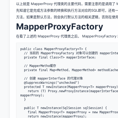
以上就是 MapperProxy 代理类的主要代码，需要注意的是调用了 Ma
先知道它是完成方法参数的转换和执行方法对应的SQL即可，还有一点
方法，如果是默认方法，则会执行默认方法的相关逻辑，否则在使
MapperProxyFactory
在看了上述的 MapperProxy 代理类之后， MapperProxyFa
public class MapperProxyFactory<T> {

  // 当前的 MapperProxyFactory 对象可以创建的 mapperInterface 接口的代理对象

  private final Class<T> mapperInterface;

  // MapperMetho缓存

  private final Map<Method, MapperMethod> methodCache = new ConcurrentHashMap<Method, MapperMethod>();

  // 创建 mapperInterface 的代理对象

  @SuppressWarnings("unchecked")

  protected T newInstance(MapperProxy<T> mapperProxy) {

    return (T) Proxy.newProxyInstance(mapperInterface.getClassLoader(), new Class[] { mapperInterface }, 
mapperProxy);

  }

  public T newInstance(SqlSession sqlSession) {

    final MapperProxy<T> mapperProxy = new MapperProxy<T>(sqlSession, mapperInterface, methodCache);

    return newInstance(mapperProxy);
