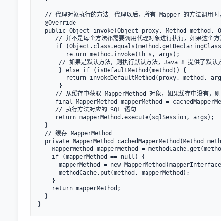
  // 代理对象执行的方法，代理以后，所有 Mapper 的方法调用时，都会调用这个invoke方法

  @Override

  public Object invoke(Object proxy, Method method, Object[] args) throws Throwable {

     // 并不是每个方法都需要调用代理对象进行执行，如果这个方法是Object中通用的方法，则无需执行

     if (Object.class.equals(method.getDeclaringClass())) {

        return method.invoke(this, args);

      // 如果是默认方法，则执行默认方法，Java 8 提供了默认方法

      } else if (isDefaultMethod(method)) {

        return invokeDefaultMethod(proxy, method, args);

      }

     // 从缓存中获取 MapperMethod 对象，如果缓存中没有，则创建一个，并添加到缓存中

     final MapperMethod mapperMethod = cachedMapperMethod(method);

     // 执行方法对应的 SQL 语句

     return mapperMethod.execute(sqlSession, args);

  }

  // 缓存 MapperMethod 

  private MapperMethod cachedMapperMethod(Method method) {

    MapperMethod mapperMethod = methodCache.get(method);

    if (mapperMethod == null) {

      mapperMethod = new MapperMethod(mapperInterface, method, sqlSession.getConfiguration());

      methodCache.put(method, mapperMethod);

    }

    return mapperMethod;

  }

}