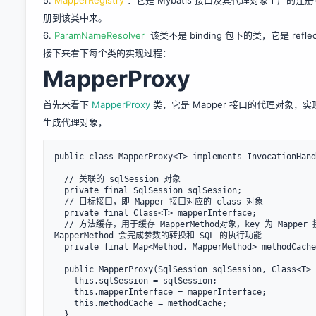
5.
MapperRegistry
：它是 Mybatis 接口及其代理对象工厂的注册
册到该类中来。
6.
ParamNameResolver
该类不是 binding 包下的类，它是 re
接下来看下每个类的实现过程：
MapperProxy
首先来看下
MapperProxy
类，它是 Mapper 接口的代理对象，
生成代理对象，
public class MapperProxy<T> implements InvocationHand
  // 关联的 sqlSession 对象

  private final SqlSession sqlSession;

  // 目标接口，即 Mapper 接口对应的 class 对象

  private final Class<T> mapperInterface;

  // 方法缓存，用于缓存 MapperMethod对象，key 为 Mapper 接口中对应方法的 Method 对象，value 则是对应的 MapperMethod，
MapperMethod 会完成参数的转换和 SQL 的执行功能

  private final Map<Method, MapperMethod> methodCache;

  public MapperProxy(SqlSession sqlSession, Class<T> mapperInterface, Map<Method, MapperMethod> methodCache) {

    this.sqlSession = sqlSession;

    this.mapperInterface = mapperInterface;

    this.methodCache = methodCache;

  }
