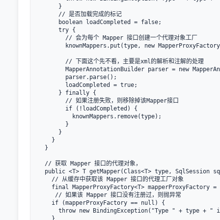
      }

      // 是否加载完成的标记

      boolean loadCompleted = false;

      try {

        // 会为每个 Mapper 接口创建一个代理对象工厂

        knownMappers.put(type, new MapperProxyFactory<T>(type));

        // 下面这个先不看，主要是xml的解析和注解的处理

        MapperAnnotationBuilder parser = new MapperAnnotationBuilder(config, type);

        parser.parse();

        loadCompleted = true;

      } finally {

        // 如果注册失败，则移除掉该Mapper接口

        if (!loadCompleted) {

          knownMappers.remove(type);

        }

      }

    }

  }

  // 获取 Mapper 接口的代理对象，

  public <T> T getMapper(Class<T> type, SqlSession sqlSession) {

    // 从缓存中获取该 Mapper 接口的代理工厂对象

    final MapperProxyFactory<T> mapperProxyFactory = (MapperProxyFactory<T>) knownMappers.get(type);

     // 如果该 Mapper 接口没有注册过，则抛异常

    if (mapperProxyFactory == null) {

      throw new BindingException("Type " + type + " is not known to the MapperRegistry.");

    }
