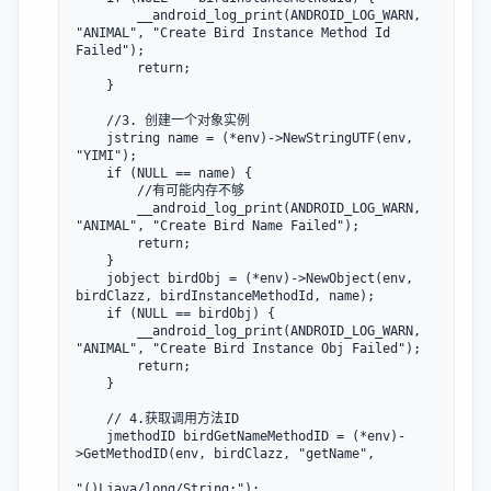
        __android_log_print(ANDROID_LOG_WARN, 
"ANIMAL", "Create Bird Instance Method Id 
Failed");

        return;

    }

    //3. 创建一个对象实例

    jstring name = (*env)->NewStringUTF(env, 
"YIMI");

    if (NULL == name) {

        //有可能内存不够

        __android_log_print(ANDROID_LOG_WARN, 
"ANIMAL", "Create Bird Name Failed");

        return;

    }

    jobject birdObj = (*env)->NewObject(env, 
birdClazz, birdInstanceMethodId, name);

    if (NULL == birdObj) {

        __android_log_print(ANDROID_LOG_WARN, 
"ANIMAL", "Create Bird Instance Obj Failed");

        return;

    }

    // 4.获取调用方法ID

    jmethodID birdGetNameMethodID = (*env)-
>GetMethodID(env, birdClazz, "getName",

"()Ljava/long/String;");
