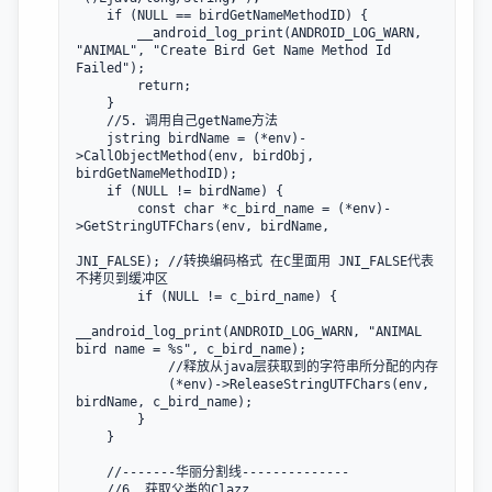
    if (NULL == birdGetNameMethodID) {

        __android_log_print(ANDROID_LOG_WARN, 
"ANIMAL", "Create Bird Get Name Method Id 
Failed");

        return;

    }

    //5. 调用自己getName方法

    jstring birdName = (*env)-
>CallObjectMethod(env, birdObj, 
birdGetNameMethodID);

    if (NULL != birdName) {

        const char *c_bird_name = (*env)-
>GetStringUTFChars(env, birdName,

JNI_FALSE); //转换编码格式 在C里面用 JNI_FALSE代表
不拷贝到缓冲区

        if (NULL != c_bird_name) {

__android_log_print(ANDROID_LOG_WARN, "ANIMAL 
bird name = %s", c_bird_name);

            //释放从java层获取到的字符串所分配的内存

            (*env)->ReleaseStringUTFChars(env, 
birdName, c_bird_name);

        }

    }

    //-------华丽分割线--------------

    //6. 获取父类的Clazz
