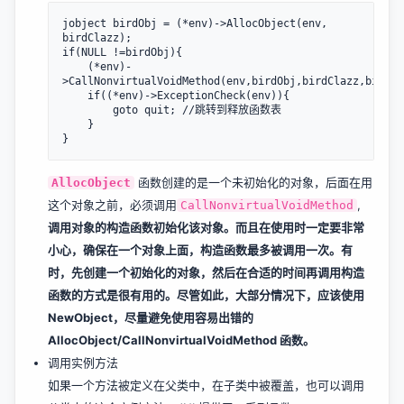
jobject birdObj = (*env)->AllocObject(env, 
birdClazz);

if(NULL !=birdObj){

    (*env)-
>CallNonvirtualVoidMethod(env,birdObj,birdClazz,birdIn
    if((*env)->ExceptionCheck(env)){

        goto quit; //跳转到释放函数表

    }

函数创建的是一个未初始化的对象，后面在用
AllocObject
这个对象之前，必须调用
,
CallNonvirtualVoidMethod
调用对象的构造函数初始化该对象。而且在使用时一定要非常
小心，确保在一个对象上面，构造函数最多被调用一次。有
时，先创建一个初始化的对象，然后在合适的时间再调用构造
函数的方式是很有用的。尽管如此，大部分情况下，应该使用
NewObject，尽量避免使用容易出错的
AllocObject/CallNonvirtualVoidMethod 函数。
调用实例方法
如果一个方法被定义在父类中，在子类中被覆盖，也可以调用