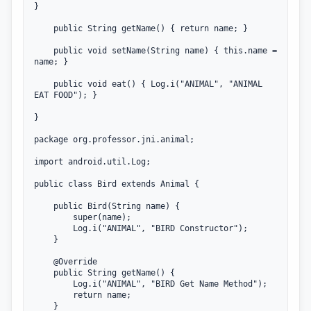
}

	public String getName() { return name; }

	public void setName(String name) { this.name = 
name; }

	public void eat() { Log.i("ANIMAL", "ANIMAL 
EAT FOOD"); }

}

package org.professor.jni.animal;

import android.util.Log;

public class Bird extends Animal {

	public Bird(String name) { 

		super(name); 

		Log.i("ANIMAL", "BIRD Constructor"); 

	}

	@Override 

	public String getName() { 

		Log.i("ANIMAL", "BIRD Get Name Method"); 

		return name; 

	}
