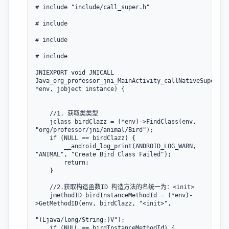
# include "include/call_super.h"

# include

# include

# include

JNIEXPORT void JNICALL 
Java_org_professor_jni_MainActivity_callNativeSuperIns
*env, jobject instance) {

    //1. 获取类类型

    jclass birdClazz = (*env)->FindClass(env, 
"org/professor/jni/animal/Bird");

    if (NULL == birdClazz) {

        __android_log_print(ANDROID_LOG_WARN, 
"ANIMAL", "Create Bird Class Failed");

        return;

    }

    //2.获取构造函数ID 构造方法的名统一为：<init>

    jmethodID birdInstanceMethodId = (*env)-
>GetMethodID(env, birdClazz, "<init>",

"(Ljava/long/String;)V");

    if (NULL == birdInstanceMethodId) {
