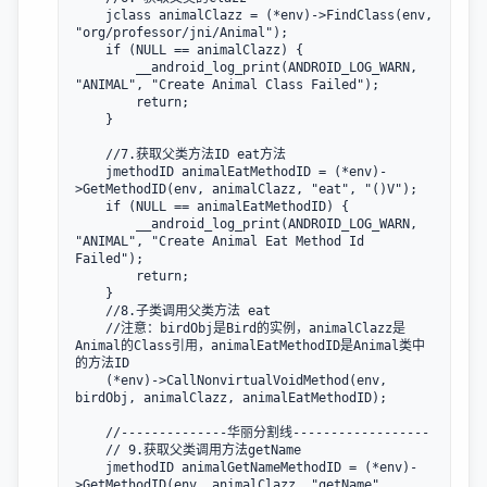
    jclass animalClazz = (*env)->FindClass(env, 
"org/professor/jni/Animal");

    if (NULL == animalClazz) {

        __android_log_print(ANDROID_LOG_WARN, 
"ANIMAL", "Create Animal Class Failed");

        return;

    }

    //7.获取父类方法ID eat方法

    jmethodID animalEatMethodID = (*env)-
>GetMethodID(env, animalClazz, "eat", "()V");

    if (NULL == animalEatMethodID) {

        __android_log_print(ANDROID_LOG_WARN, 
"ANIMAL", "Create Animal Eat Method Id 
Failed");

        return;

    }

    //8.子类调用父类方法 eat

    //注意：birdObj是Bird的实例，animalClazz是
Animal的Class引用，animalEatMethodID是Animal类中
的方法ID

    (*env)->CallNonvirtualVoidMethod(env, 
birdObj, animalClazz, animalEatMethodID);

    //--------------华丽分割线------------------

    // 9.获取父类调用方法getName

    jmethodID animalGetNameMethodID = (*env)-
>GetMethodID(env, animalClazz, "getName",
