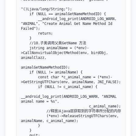
"()Ljava/long/String;");

    if (NULL == animalGetNameMethodID) {

        __android_log_print(ANDROID_LOG_WARN, 
"ANIMAL", "Create Animal Get Name Method Id 
Failed");

        return;

    }

    //10.子类调用父类GetName 方法

    jstring animalName = (*env)-
>CallNonvirtualObjectMethod(env, birdObj, 
animalClazz,

animalGetNameMethodID);

    if (NULL != animalName) {

        const char *c_animal_name = (*env)-
>GetStringUTFChars(env, animalName, JNI_FALSE);

        if (NULL != c_animal_name) {

__android_log_print(ANDROID_LOG_WARN, "ANIMAL 
animal name = %s",

                                c_animal_name);

            //释放从java层获取到的字符串所分配的内存

            (*env)->ReleaseStringUTFChars(env, 
animalName, c_animal_name);

        }

    }

    quit:
