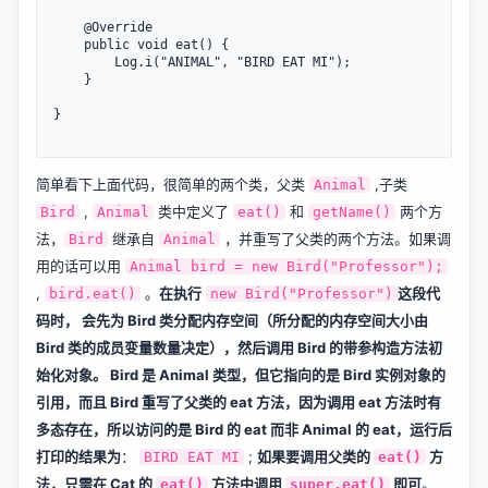
	@Override 

	public void eat() { 

		Log.i("ANIMAL", "BIRD EAT MI"); 

	} 

} 

简单看下上面代码，很简单的两个类，父类
,子类
Animal
,
类中定义了
和
两个方
Bird
Animal
eat()
getName()
法，
继承自
，并重写了父类的两个方法。如果调
Bird
Animal
用的话可以用
Animal bird = new Bird("Professor");
,
。
在执行
这段代
bird.eat()
new Bird("Professor")
码时， 会先为 Bird 类分配内存空间（所分配的内存空间大小由
Bird 类的成员变量数量决定），然后调用 Bird 的带参构造方法初
始化对象。 Bird 是 Animal 类型，但它指向的是 Bird 实例对象的
引用，而且 Bird 重写了父类的 eat 方法，因为调用 eat 方法时有
多态存在，所以访问的是 Bird 的 eat 而非 Animal 的 eat，运行后
打印的结果为
：
;
如果要调用父类的
方
BIRD EAT MI
eat()
法，只需在 Cat 的
方法中调用
即可
。
eat()
super.eat()