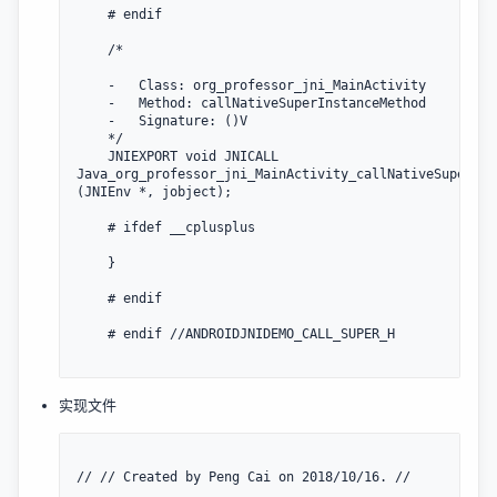
    # endif

    /*

    -   Class: org_professor_jni_MainActivity

    -   Method: callNativeSuperInstanceMethod

    -   Signature: ()V 

    */ 

    JNIEXPORT void JNICALL 
Java_org_professor_jni_MainActivity_callNativeSuperInst
(JNIEnv *, jobject);

    # ifdef __cplusplus

    }

    # endif

    # endif //ANDROIDJNIDEMO_CALL_SUPER_H

实现文件
// // Created by Peng Cai on 2018/10/16. //
