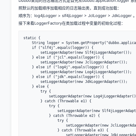
Dubbo采用的日志输出方式是首先从dubbo.application.
照默认的加载顺序加载相应的日志输出类，直到成功加载：
顺序为：log4jLogger > slf4jLogger > JclLogger > JdkLogger 
接下来看LoggerFactory在类加载过程中变量的初始化过程：
static {

    String logger = System.getProperty("dubbo.application.logger");

    if ("slf4j".equals(logger)) {

        setLoggerAdapter(new Slf4jLoggerAdapter());

    } else if ("jcl".equals(logger)) {

        setLoggerAdapter(new JclLoggerAdapter());

    } else if ("log4j".equals(logger)) {

        setLoggerAdapter(new Log4jLoggerAdapter());

    } else if ("jdk".equals(logger)) {

        setLoggerAdapter(new JdkLoggerAdapter());

    } else {

        try {

            setLoggerAdapter(new Log4jLoggerAdapter());

        } catch (Throwable e1) {

            try {

                setLoggerAdapter(new Slf4jLoggerAdapter());

            } catch (Throwable e2) {

                try {

                    setLoggerAdapter(new JclLoggerAdapter());

                } catch (Throwable e3) {

                    setLoggerAdapter(new JdkLoggerAdapter());
