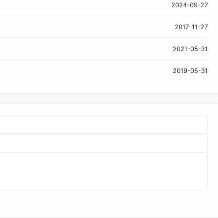
2024-09-27
题之后，紧接着就会出现Executor和Driver间心跳异常，或者
Executor假死的状态，一般出现这类假死、jvm没有响应的问
2017-11-27
题大都可初步判断为是因为Jvm的Full GC而造成的Stop the
World现象。 紧接着再过一段时间之后，在Executor的日志
2021-05-31
中会出现java.lang.OutOfMemoryError: Java heap space
这类异常，导致Executor挂掉。 综上...
2019-05-31