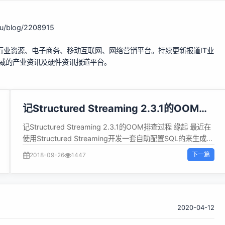
hu/blog/2208915
行业资源、电子商务、移动互联网、网络营销平台。持续更新报道IT业
权威的产业资讯及硬件资讯报道平台。
记Structured Streaming 2.3.1的OOM排
查过程
记Structured Streaming 2.3.1的OOM排查过程 缘起 最近在
使用Structured Streaming开发一套自助配置SQL的来生成流
式作业的平台，在测试的过程中发现有些作业长时间运行后会
下一篇
2018-09-26
1447
有Executor端的OOM，起初以为是代码的问题，几经review
和重构代码，都没有解决，无奈开始了这次OOM的问题排查
之路。 干货 出现的问题 Structured Streaming 作业长时间运
行后，会出现如下问题 可以看到spark为我们提供的统计信
息，Task的GC时间占到了Task执行时间的70%，起初以为配
2020-04-12
置的内存不够，但是反复调大内存均出现此问题。 出现这种问