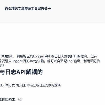
首页
精选
文章
资源
工具
留言
关于
依赖， 利用相应的Logger API 输出日志或想打印的信息。但在
现，只需要引入Logger相关Jar包依赖，就可以自适配Log 输出，利用适配后
呢？
日志API解耦的
gging 来实现不同方式的日志打印与获取日志对象的解耦
I调用及输出，如：