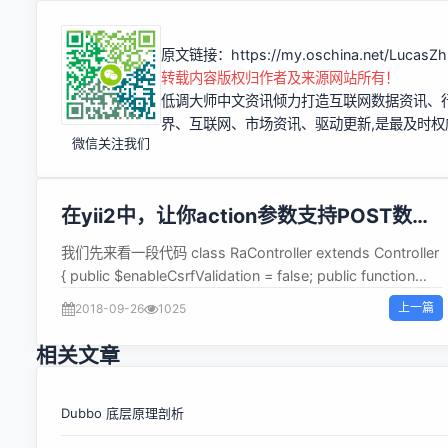
原文链接：
https://my.oschina.net/LucasZ
转载内容版权归作者及来源网站所有！
低调大师中文资讯倾力打造互联网数据资讯、
界、互联网、市场资讯、驱动更新,是最及时
微信关注我们
在yii2中，让你action参数支持POST数据
的小方法
我们先来看一段代码 class RaController extends Controller
{ public $enableCsrfValidation = false; public function
actionSay($username = '',$city = ''){ echo "{$username}
上一篇
2018-09-26
1025
来自 {$city}"; } } 这里actionSay对应的url为index.php?
r=ra/say，而 $username 和 $city 值的获取来自于url的参
相关文章
数，比如 index.php?
r=ra/say&amp;username=abei2017&amp;city=洛阳 总结
在yii2中，action参数都是来自于GET。 但是有的时候你可能
Dubbo 底层原理剖析
需要让action的参数来自于POST请求，怎么办？ 重载