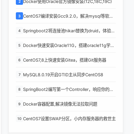
Docker使用Oracle官方镜像安装(12C,18C,19C)
2
CentOS7编译安装Gcc9.2.0，解决mysql等软件
3
编译问题
Springboot2将连接池hikari替换为druid，体验最
4
强大的数据库连接池
Docker快速安装Oracle11G，搭建oracle11g学习
5
环境
CentOS7,8上快速安装Gitea，搭建Git服务器
6
MySQL8.0.19开启GTID主从同步CentOS8
7
SpringBoot2编写第一个Controller，响应你的
8
http请求并返回结果
Docker容器配置,解决镜像无法拉取问题
9
CentOS7设置SWAP分区，小内存服务器的救世主
10