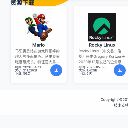
资源下载
Mario
Rocky Linux
马里奥是站在游戏界顶峰的
Rocky Linux（中文名：洛
超人气多面角色。马里奥靠
基）是由Gregory Kurtzer于
吃蘑菇成长，特征是大鼻
2020年12月发起的企业级
时间: 2026-04-11
时间: 2026-05-30
子、头戴帽子、身穿背带
Linux发行版，作为CentOS
大小: 211.28KB
大小: 1.42GB
裤，还留着胡子。与他的双
稳定版停止维护后与
下载: 56次
下载: 5次
胞胎兄弟路易基一起，长年
RHEL（Red Hat Enterprise
担任任天堂的招牌角色。
Linux）完全兼容的开源替代
方案，由社区拥有并管理，
支持x86_64、aarch64等架
Copyright ©2016
构。其通过重新编译RHEL源
代码提供长期稳定性，采用
技术支
模块化包装和SELinux安全架
构，默认包含GNOME桌面
环境及XFS文件系统，支持
十年生命周期更新。