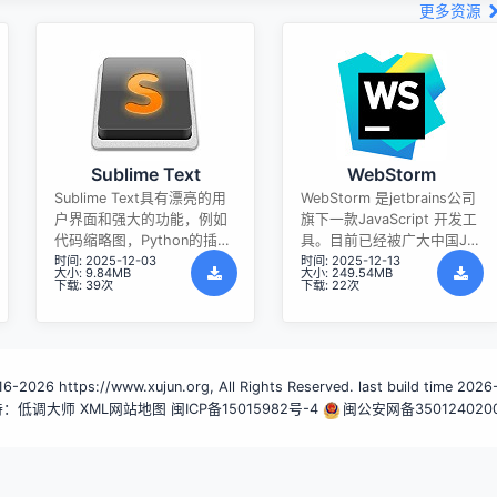
更多资源
Sublime Text
WebStorm
Sublime Text具有漂亮的用
WebStorm 是jetbrains公司
户界面和强大的功能，例如
旗下一款JavaScript 开发工
代码缩略图，Python的插
具。目前已经被广大中国JS
时间: 2025-12-03
时间: 2025-12-13
件，代码段等。还可自定义
开发者誉为“Web前端开发神
大小: 9.84MB
大小: 249.54MB
键绑定，菜单和工具栏。
器”、“最强大的HTML5编辑
下载: 39次
下载: 22次
Sublime Text 的主要功能包
器”、“最智能的JavaScript
括：拼写检查，书签，完整
IDE”等。与IntelliJ IDEA同
的 Python API ， Goto 功
源，继承了IntelliJ IDEA强大
能，即时项目切换，多选
的JS部分的功能。
-2026 https://www.xujun.org, All Rights Reserved. last build time 202
择，多窗口等等。Sublime
持：低调大师
Text 是一个跨平台的编辑
XML网站地图
闽ICP备15015982号-4
闽公安网备350124020
器，同时支持Windows、
Linux、Mac OS X等操作系
统。