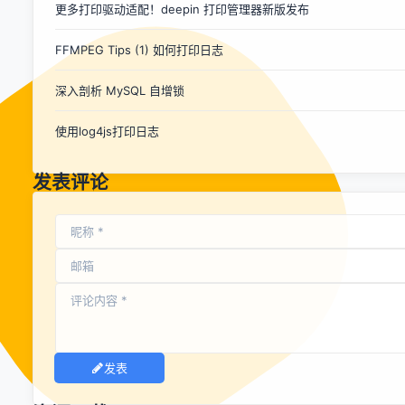
更多打印驱动适配！deepin 打印管理器新版发布
runAction即可，yii2为控制器提供了runAction方法，它负责
生成一个具体的Action对象并传递参数，我们可以通过复写它
FFMPEG Tips (1) 如何打印日志
来实现，你可以看下yii2的生命周期来对其进行更好的了解。
那就开始干吧~，对上面的代码复写runAction class ...
深入剖析 MySQL 自增锁
使用log4js打印日志
发表评论
发表