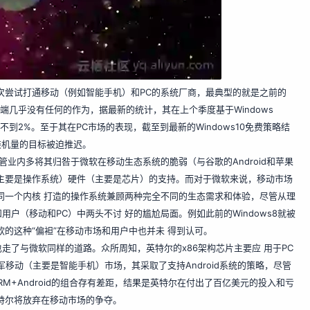
次尝试打通移动（例如智能手机）和PC的系统厂商，最典型的就是之前的
在移动端几乎没有任何的作为，据最新的统计，其在上个季度基于Windows
不到2%。至于其在PC市场的表现，截至到最新的Windows10免费策略结
装机量的目标被迫推迟。
管业内多将其归咎于微软在移动生态系统的脆弱（与谷歌的Android和苹果
（主要是操作系统）硬件（主要是芯片）的支持。而对于微软来说，移动市场
用同一个内核 打造的操作系统兼顾两种完全不同的生态需求和体验，尽管从理
户（移动和PC）中两头不讨 好的尴尬局面。例如此前的Windows8就被
的这种“偏袒”在移动市场和用户中也并未 得到认可。
了与微软同样的道路。众所周知，英特尔的x86架构芯片主要应 用于PC
军移动（主要是智能手机）市场，其采取了支持Android系统的策略，尽管
RM+Android的组合存有差距，结果是英特尔在付出了百亿美元的投入和亏
特尔将放弃在移动市场的争夺。