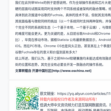
我们在此列举Winte的例子是想说明，作为全球操作系统和芯片
硬的层面均试图采用同时支持两个不同系统或者架构的融合策略，
具体到此次报道中谷歌的Fuchsia，具体的技术不谈，但就其支持两种不
其就面临着与微软同样的挑战（以一个系统同时支持两种架构，并保持体验
个完全不同的系统和生态（一个基于本地，一个基于云端），与微软的
的难度可能会更大。更为关键的是，从目前谷歌Android和Chro
比），毕竟在移动市场，据根Statista 公布最新数据显示，Andro
iOS。而在PC市场，Chrome OS也是风头正劲，甚至其在上个季
谷歌Fuchsia存在的意义和价值到底有多大？
综上所述，我们认为，基于之前Wintel软硬兼施均未能达成有效融合的现实
处的位置和态势，其完全没有必要去开发一款融合的操作系统。
文章转载自 开源中国社区[
http://www.oschina.net]
原文链接：
https://yq.aliyun.com/articles/
转载内容版权归作者及来源网站所有！
低调大师中文资讯倾力打造互联网数据资讯、
界、互联网、市场资讯、驱动更新,是最及时