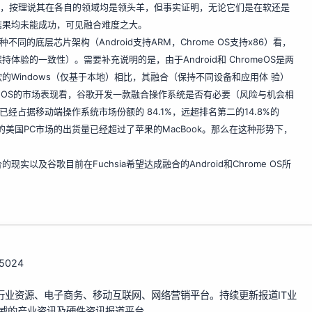
大佬，按理说其在各自的领域均是领头羊，但事实证明，无论它们是在软还是
结果均未能成功，可见融合难度之大。
同的底层芯片架构（Android支持ARM，Chrome OS支持x86）看，
的一致性）。需要补充说明的是，由于Android和 ChromeOS是两
Windows（仅基于本地）相比，其融合（保持不同设备和应用体 验）
me OS的市场表现看，谷歌开发一款融合操作系统是否有必要（风险与机会相
id已经占据移动端操作系统市场份额的 84.1%，远超排名第二的14.8%的
度的美国PC市场的出货量已经超过了苹果的MacBook。那么在这种形势下，
以及谷歌目前在Fuchsia希望达成融合的Android和Chrome OS所
115024
行业资源、电子商务、移动互联网、网络营销平台。持续更新报道IT业
权威的产业资讯及硬件资讯报道平台。