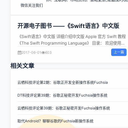
微信关注我们
开源电子图书 ——《Swift语言》中文版
《Swift语言》中文版 详细介绍中文版 Apple 官方 Swift 教程
《The Swift Programming Language》 目录： 欢迎使用
Swift 关于 Swift(完成 By numbbbbb) Swift 初见(完成 By
上一篇
2017-06-01
603
numbbbbb) Swift 教程 基础部分(完成 By numbbbbb,
lyuka, JaySurplus) 基本操作符(完成 By @xielingwang) 字
相关文章
符串和字符(完成 By @wh1100717) 集合类型(完成) 控制流
(完成 By @vclwei, @coverxit, @NicePiao) 函数(完成 By
@honghaoz) 闭包(完成 By @wh1100717) 枚举(完成 By
云栖科技评论第2期：谷歌正开发全新操作系统Fuchsia
@yankuangshi) 类和结构体(完成 By @JaySurplus) 属性(完
DT科技评论第39期：谷歌正秘密开发Fuchsia操作系统
成 By @shinyzhu) 方法(完成 By @pp-prog) 下标(完成 By
@siemenliu) 继承(完成 By @Hawstein) 构造过程(完成 By
云栖科技评论第39期：谷歌正秘密开发Fuchsia操作系统
@lifedim) 析构过程(完成) 自动引用计数(完成 By @T...
取代Android？聊聊谷歌的Fuchsia新操作系统