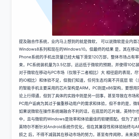
提及融合作系统，业内马上想到的就是微软， 可以说微软是业内首
Windows8系列和现在的Windows10。但最终的结果 是，其
Phone系统的手机出货量已经大幅下滑至120万部，整体市场占有率
束，PC系统装机量为3.5亿部，远远低于微软的预期，并使得10亿
对于微软在移动与PC市场（仅限于二者相比）大 相径庭的表现，尽
的iO相比）和体验不足，但我们知道，任何生态均离不开底层 软
的智能手机主要采用的芯片架构是ARM，PC则是x86架构，要想
论上行得通，但到了具体的实践中则是另一回事，甚至导致在市场和用
PC用户诟病为其过于偏重移动用户的需求和体验，但不幸的是，微软
如果说微软在操作系统端融合不利的话，在底层的芯片端，英特尔也走
中，且与微软的Windows是效率和体验最佳的软硬搭配。但为了进
英特尔不断针对Android系统作优化，但在其兼容性和体验始终与A
损之 后，不得不减弱其在移动市场的努力，甚至有传闻称，未来英