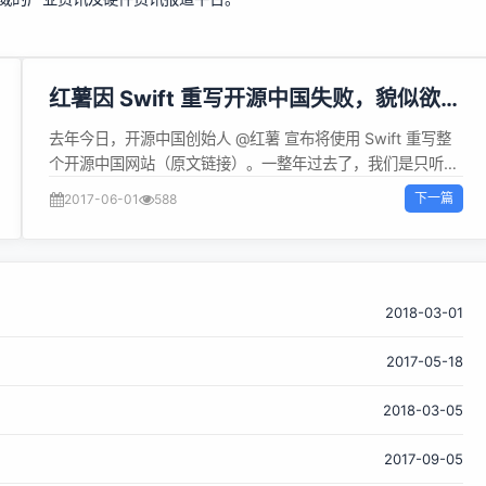
红薯因 Swift 重写开源中国失败，貌似欲改
用 Python
去年今日，开源中国创始人 @红薯 宣布将使用 Swift 重写整
个开源中国网站（原文链接）。一整年过去了，我们是只听见
放屁，没看见拉S。据内部人士透露，此重构自立项以来已耗
下一篇
2017-06-01
588
资数千万，而这些钱主要都被用到了项目成员各地考察学习的
费用。到目前为止此项目
https://git.oschina.net/oschina/swift-osc 只有一个
Readme ，而且还是刚刚为了应付上峰检查而建的，如此应
付，实在让O粉们瞠目结舌。 内部消息表明从去年年底开始 @
2018-03-01
红薯 的职位已有所调整，想必也是跟此事有关。 而近期 @红
2017-05-18
薯 又在微信、微博、朋友圈等多个渠道大力宣传自己正在学习
Python，但无法得知其学习 Python 的真正用意。为此我们
2018-03-05
采访了有关专家，专家们一致认为用 Swift 改写网站目前还不
太成熟，毕竟 PHP 才是最好的编程语言。如果单纯针对 Web
2017-09-05
开发这块，Python 的确要比 Swift 更适合。 那么为了扭转颓