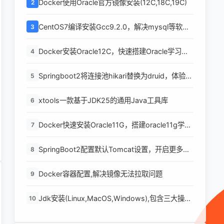
Docker使用Oracle官方镜像安装(12C,18C,19C)
2
CentOS7编译安装Gcc9.2.0，解决mysql等软件
3
编译问题
Docker安装Oracle12C，快速搭建Oracle学习环
4
境
Springboot2将连接池hikari替换为druid，体验最
5
强大的数据库连接池
xtools一款基于JDK25的通用Java工具库
6
Docker快速安装Oracle11G，搭建oracle11g学习
7
环境
SpringBoot2配置默认Tomcat设置，开启更多高
8
级功能
Docker容器配置,解决镜像无法拉取问题
9
Jdk安装(Linux,MacOS,Windows),包含三大操作
10
系统的最全安装