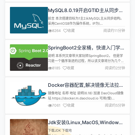
持，最新的Servlet 和JSP 规范总是能在Tomcat 中
得到体现，Tomcat 5支持最新的Servlet ...
MySQL8.0.19开启GTID主从同步
CentOS8
前言 本次搭建目标为1主2从MySQL主从同步结构。
采用CentOS8作为操作系统，IP为\
[10.0.0.211,10.0.0.212,10.0.0.213]。MySQL版本为
8264
收藏
阅读约11分钟
8.0.19，端口均采用3306。本文仅讲解主从配置，
因此安装MySQL的方式请参考安装文档。 GTID模式
介绍 一、GTID Replication介绍 从MySQL5.6开始
SpringBoot2全家桶，快速入门学习
增加...
开发网站教程
说明 本系列文章带大家玩转SpringBoot2。 但是学
习是一个循序渐进的过程，所以该文章将分为几个小
章节讲述。 并且在学习SpringBoot之前需要一定的
8185
收藏
阅读约2分钟
基础知识 SpringMVC、Spring、MyBatis基础知识
Maven MySQL、Redis 本文章代码建立的环境基础
注:由于环境不同可能会导致代码运行效果不同，请同
Docker容器配置,解决镜像无法拉取
步环境 开发环境 名称...
问题
镜像地址 名称 地址 说明(6.18) 加速 DaoCloud镜像
站 https://docker.m.daocloud.io 可用(慢)
DockerHub,GCR,K8s,GHCR,Quay,NVCR等
7061
收藏
阅读约5分钟
Docker镜像代理 https://dockerproxy.com 屏蔽
DockerHub,GCR,K8s,GHCR 百度云 https://mir...
Jdk安装(Linux,MacOS,Windows),
包含三大操作系统的最全安装
下载JDK 下载地