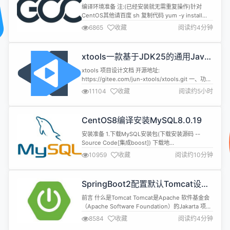
mysql等软件编译问题
能使用这些...
编译环境准备 注:(已经安装就无需重复操作)针对
CentOS其他请百度 sh 复制代码 yum -y install
bzip2 make gcc gcc-c++ 编译安装 1.下载源码
6865
收藏
阅读约4分钟
[gcc-9.2.0.tar.gz] 下载地
址:https://mirrors.cnnic.cn/gnu/gcc 2.解压到目录
如:/data0/cmake/gcc-9....
xtools一款基于JDK25的通用Java
工具库
xtools 项目设计文档 开源地址:
https://gitee.com/jun-xtools/xtools.git 一、功能
和用途 1.1 项目概述 xtools（低调大师工具箱）是一
11104
收藏
阅读约5小时
个基于 JDK 25 的 Java 工具库项目，为 Java 应用
开发提供通用的工具方法和基础组件支持。 项目信息
说明 项目名称 xtools 项目版本 5.0.0 父P...
CentOS8编译安装MySQL8.0.19
安装准备 1.下载MySQL安装包(下载安装源码 --
Source Code[集成boost]) 下载地
址:https://dev.mysql.com/downloads/mysql 2.
10959
收藏
阅读约10分钟
编译环境准备:(已经安装就无需重复操作)针对
CentOS其他请百度 sh 复制代码 dnf install -y
make cmake gcc gcc-c++ ncurs...
SpringBoot2配置默认Tomcat设
置，开启更多高级功能
前言 什么是Tomcat Tomcat是Apache 软件基金会
（Apache Software Foundation）的Jakarta 项目
中的一个核心项目，由Apache、Sun 和其他一些公
8584
收藏
阅读约4分钟
司及个人共同开发而成。由于有了Sun 的参与和支