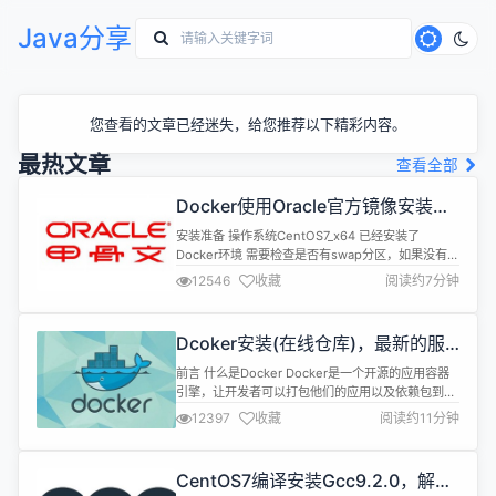
Java分享
您查看的文章已经迷失，给您推荐以下精彩内容。
最热文章
查看全部
Docker使用Oracle官方镜像安装
(12C,18C,19C)
安装准备 操作系统CentOS7_x64 已经安装了
Docker环境 需要检查是否有swap分区，如果没有请
设置 Oracle官方dockerfiles下载 1.下载 地
12546
收藏
阅读约7分钟
址:https://github.com/oracle/docker-images 2.
上传 解压后打开docker-images-
master\OracleDatabase\SingleI...
Dcoker安装(在线仓库)，最新的服
务器搭配容器使用
前言 什么是Docker Docker是一个开源的应用容器
引擎，让开发者可以打包他们的应用以及依赖包到一
个可移植的镜像中，然后发布到任何流行的Linux或
12397
收藏
阅读约11分钟
Windows机器上，也可以实现虚拟化。容器是完全
使用沙箱机制，相互之间不会有任何接口。 Docker
与虚拟机对比 虚拟机 资源占用多，虚拟机会独占一
CentOS7编译安装Gcc9.2.0，解决
部分内存和硬盘空间。它运行的时候，其他程序就不