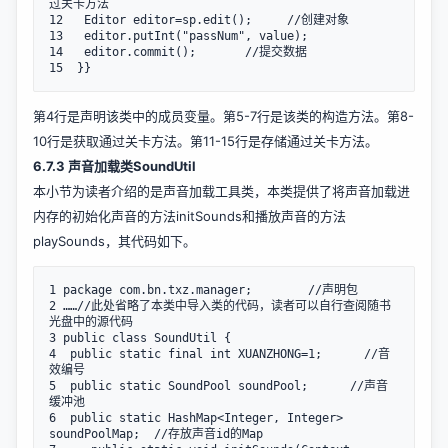
过关卡方法

12   Editor editor=sp.edit();     //创建对象

13   editor.putInt("passNum", value);

14   editor.commit();       //提交数据

15  }}
第4行是声明该类中的成员变量。第5-7行是该类的构造方法。第8-
10行是获取通过关卡方法。第11-15行是存储通过关卡方法。
6.7.3 声音加载类SoundUtil
本小节为读者介绍的是声音加载工具类，本类提供了将声音加载进
内存的初始化声音的方法initSounds和播放声音的方法
playSounds，其代码如下。
1 package com.bn.txz.manager;        //声明包

2 ……//此处省略了本类中导入类的代码，读者可以自行查阅随书
光盘中的源代码

3 public class SoundUtil {  

4  public static final int XUANZHONG=1;      //音
效编号 

5  public static SoundPool soundPool;      //声音
缓冲池

6  public static HashMap<Integer, Integer> 
soundPoolMap;  //存放声音id的Map 
