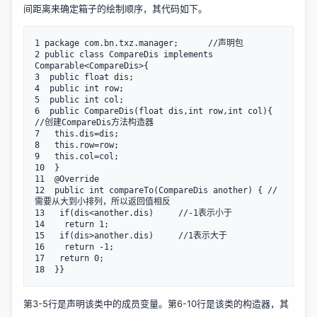
间距离来确定箱子的绘制顺序，其代码如下。
1 package com.bn.txz.manager;      //声明包

2 public class CompareDis implements 
Comparable<CompareDis>{

3  public float dis;

4  public int row;

5  public int col;

6  public CompareDis(float dis,int row,int col){ 
//创建CompareDis方法构造器

7   this.dis=dis;

8   this.row=row;

9   this.col=col;

10  }

11  @Override

12  public int compareTo(CompareDis another) { //
需要从大到小排列，所以返回值相反

13   if(dis<another.dis)     //-1表示小于

14    return 1;

15   if(dis>another.dis)     //1表示大于

16    return -1;

17   return 0;

18  }}
第3-5行是声明该类中的成员变量。第6-10行是该类的构造器，其