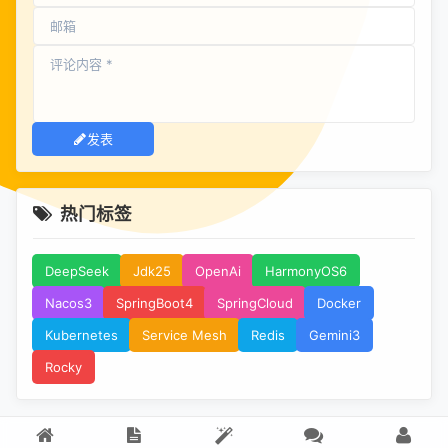
发表
热门标签
DeepSeek
Jdk25
OpenAi
HarmonyOS6
Nacos3
SpringBoot4
SpringCloud
Docker
Kubernetes
Service Mesh
Redis
Gemini3
Rocky