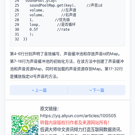
24   soundPool.play(

25     soundPoolMap.get(key),     //声音id

26     volume,        //左声道

27     volume,        //右声道

28     1,          //优先级

29     loop,        //是否循环

30     0.5f         //rate

31     );

32  }}
第4-6行分别声明了音效编号、声音缓冲池和存放声音id的Map。
第7-16行为声音缓冲池的初始化方法，在该方法中创建了声音缓冲
池和声音资源Map，同时将加载的声音资源存到Map。第17-32行
是播放指定id号声音的方法。
上一篇
下一篇
原文链接：
https://yq.aliyun.com/articles/100505
转载内容版权归作者及来源网站所有！
低调大师中文资讯倾力打造互联网数据资讯、