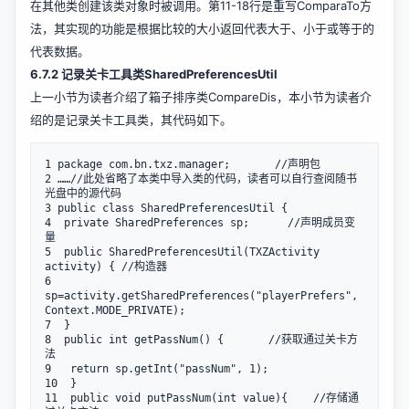
在其他类创建该类对象时被调用。第11-18行是重写ComparaTo方
法，其实现的功能是根据比较的大小返回代表大于、小于或等于的
代表数据。
6.7.2 记录关卡工具类SharedPreferencesUtil
上一小节为读者介绍了箱子排序类CompareDis，本小节为读者介
绍的是记录关卡工具类，其代码如下。
1 package com.bn.txz.manager;       //声明包

2 ……//此处省略了本类中导入类的代码，读者可以自行查阅随书
光盘中的源代码

3 public class SharedPreferencesUtil {

4  private SharedPreferences sp;      //声明成员变
量

5  public SharedPreferencesUtil(TXZActivity 
activity) { //构造器

6   
sp=activity.getSharedPreferences("playerPrefers", 
Context.MODE_PRIVATE);

7  } 

8  public int getPassNum() {       //获取通过关卡方
法

9   return sp.getInt("passNum", 1);

10  }

11  public void putPassNum(int value){    //存储通