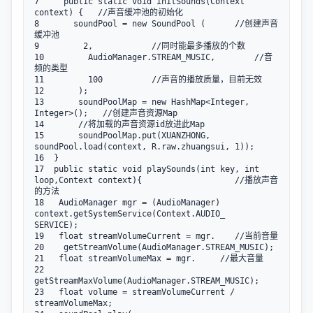
7     public static void initSounds(Context 
context) {   //声音缓冲池的初始化     

8       soundPool = new SoundPool (      //创建声音
缓冲池

9         2,            //同时能最多播放的个数

10         AudioManager.STREAM_MUSIC,        //音
频的类型

11         100          //声音的播放质量，目前无效

12       );          

13       soundPoolMap = new HashMap<Integer, 
Integer>();   //创建声音资源Map

14       //将加载的声音资源id放进此Map

15       soundPoolMap.put(XUANZHONG, 
soundPool.load(context, R.raw.zhuangsui, 1));

16  }    

17  public static void playSounds(int key, int 
loop,Context context){                   //播放声音
的方法

18   AudioManager mgr = (AudioManager) 
context.getSystemService(Context.AUDIO_     
SERVICE); 

19   float streamVolumeCurrent = mgr.    //当前音量

20    getStreamVolume(AudioManager.STREAM_MUSIC); 

21   float streamVolumeMax = mgr.     //最大音量

22    
getStreamMaxVolume(AudioManager.STREAM_MUSIC); 

23   float volume = streamVolumeCurrent / 
streamVolumeMax; 
