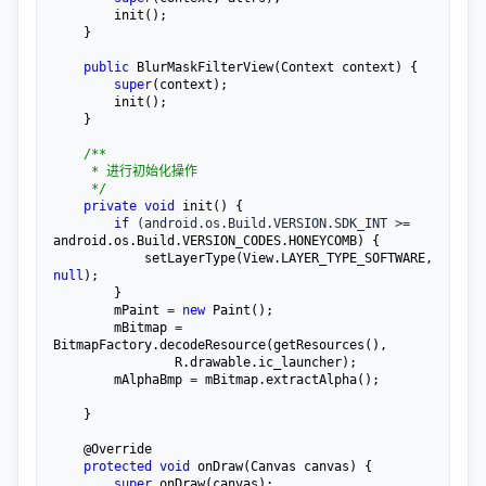
        init();

    }

public
 BlurMaskFilterView(Context context) {

super
(context);

        init();

    }

/**
     * 进行初始化操作

*/
private
void
 init() {

if
 (android.os.Build.VERSION.SDK_INT >=
android.os.Build.VERSION_CODES.HONEYCOMB) {

            setLayerType(View.LAYER_TYPE_SOFTWARE, 
null
);

        }

        mPaint 
= 
new
 Paint();

        mBitmap 
=
BitmapFactory.decodeResource(getResources(),

                R.drawable.ic_launcher);

        mAlphaBmp 
=
 mBitmap.extractAlpha();

    }

    @Override

protected
void
 onDraw(Canvas canvas) {

super
.onDraw(canvas);
