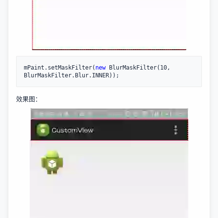
mPaint.setMaskFilter(
new
 BlurMaskFilter(10, 
BlurMaskFilter.Blur.INNER));
效果图：