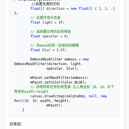
　　　　　//设置光源的方向

float
[] direction = 
new
float
[] { 1, 1, -1
};

//
 设置环境光亮度
float
 light =
 1f;

//
 选择要应用的反射等级
float
 specular = 6
;

//
 向mask应用一定级别的模糊
float
 blur = 3.5f
;

        EmbossMaskFilter emboss 
= 
new
EmbossMaskFilter(direction, light,

                specular, blur);

        mPaint.setMaskFilter(emboss);

        mPaint.setColor(Color.BLUE);

//
 绘制阴影在矩形框里面 左上角坐标 10，10，右下
角坐标width,height
        canvas.drawBitmap(mAlphaBmp, 
null
, 
new
Rect(10, 10
, width, height),

                mPaint);

    }
效果图：