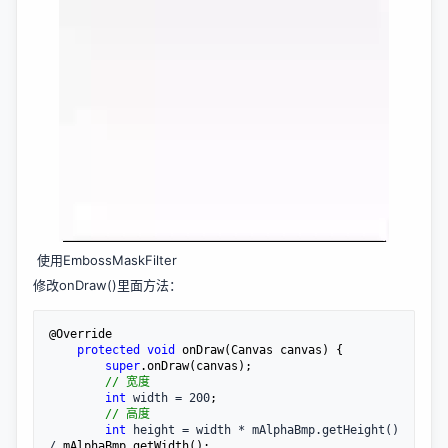
使用EmbossMaskFilter
修改onDraw()里面方法：
@Override

protected
void
 onDraw(Canvas canvas) {

super
.onDraw(canvas);

//
 宽度
int
 width = 200
;

//
 高度
int
 height = width * mAlphaBmp.getHeight() 
/
 mAlphaBmp.getWidth();