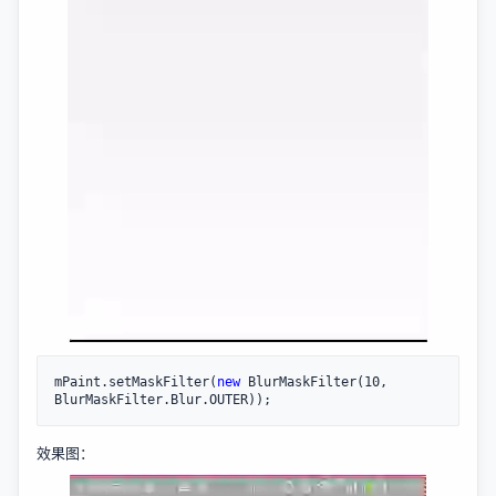
mPaint.setMaskFilter(
new
 BlurMaskFilter(10, 
BlurMaskFilter.Blur.OUTER));
效果图：