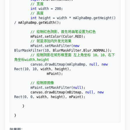
//
 宽度
int
 width = 200
;

//
 高度
int
 height = width * mAlphaBmp.getHeight() 
/
 mAlphaBmp.getWidth();

//
 绘制红色阴影，首先将画笔设置为红色
        mPaint.setColor(Color.RED);

//
 就是添加内外发光效果
        mPaint.setMaskFilter(
new
BlurMaskFilter(10
, BlurMaskFilter.Blur.NORMAL));

//
 绘制阴影在矩形框里面 左上角坐标 10，10，右下
角坐标width,height
        canvas.drawBitmap(mAlphaBmp, 
null
, 
new
Rect(10, 10
, width, height),

                mPaint);

//
 绘制原图像
        mPaint.setMaskFilter(
null
);

        canvas.drawBitmap(mBitmap, 
null
, 
new
Rect(0, 0
, width, height), mPaint);

    }

}
效果图：