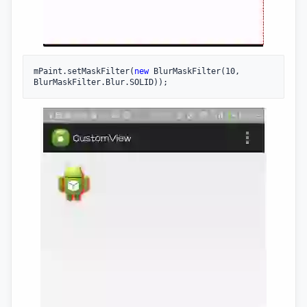
mPaint.setMaskFilter(
new
 BlurMaskFilter(10, 
BlurMaskFilter.Blur.SOLID));