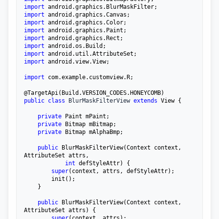
import
import
import
import
import
import
import
import
 android.view.View;

import
 com.example.customview.R;

public
class
 BlurMaskFilterView 
extends
 View {

private
 Paint mPaint;

private
 Bitmap mBitmap;

private
 Bitmap mAlphaBmp;

public
 BlurMaskFilterView(Context context, 
AttributeSet attrs,

int
 defStyleAttr) {

super
(context, attrs, defStyleAttr);

        init();

    }

public
 BlurMaskFilterView(Context context, 
AttributeSet attrs) {

super
(context, attrs);
