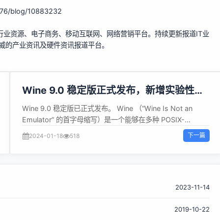
276/blog/10883232
行业资源、电子商务、移动互联网、网络营销平台。持续更新报道IT业
权威的产业资讯及硬件资讯报道平台。
Wine 9.0 稳定版正式发布，新增实验性
Wayland 驱动
Wine 9.0 稳定版已正式发布。 Wine （“Wine Is Not an
Emulator” 的首字母缩写）是一个能够在多种 POSIX-
compliant 操作系统（诸如 Linux，macOS 及 BSD 等）上运
下一篇
2024-01-18
518
行 Windows 应用的兼容层。它不是像虚拟机或者模拟器一样
模仿内部的 Windows 逻辑，而是将 Windows API 调用翻译
成为动态的 POSIX 调用，免除了性能和其它一些行为的内存
占用，能够干净地整合 Windows 应用到桌面。 9.0 亮点是引
入新的 WoW64 架构和实验性 Wayland 驱动程序。 主要变
2023-11-14
化： 引入实验性的 Wayland 驱动程序，默认未启用 从
2019-10-22
Windows 到 Unix 代码的所有转换都经过 NT 系统调用接