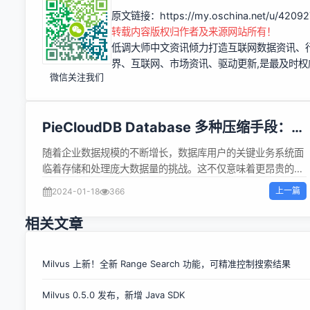
原文链接：
https://my.oschina.net/u/4209
转载内容版权归作者及来源网站所有！
低调大师中文资讯倾力打造互联网数据资讯、
界、互联网、市场资讯、驱动更新,是最及时
微信关注我们
PieCloudDB Database 多种压缩手段：降
低数据库存储成本
随着企业数据规模的不断增长，数据库用户的关键业务系统面
临着存储和处理庞大数据量的挑战。这不仅意味着更昂贵的
IT、数据成本，还包括更多的资源消耗和管理复杂性。为了满
上一篇
2024-01-18
366
足企业的需求，云原生虚拟数仓 PieCloudDB Database 通过
一系列的创新技术手段帮助企业降低成本并提高效率。 云原生
相关文章
虚拟数仓 PieCloudDB 从产品设计到产品研发，都注重为用户
降本增效。PieCloudDB 采用存算分离架构，在冷热数据分
析、数据波峰波谷场景下能显著降本增效。PieCloudDB 云上
Milvus 上新！全新 Range Search 功能，可精准控制搜索结果
云版的按需付费模式可以保证用户成本效益最大化。除此之
Milvus 0.5.0 发布，新增 Java SDK
外，PieCloudDB 在数据压缩上也做了许多优化，打造自适应