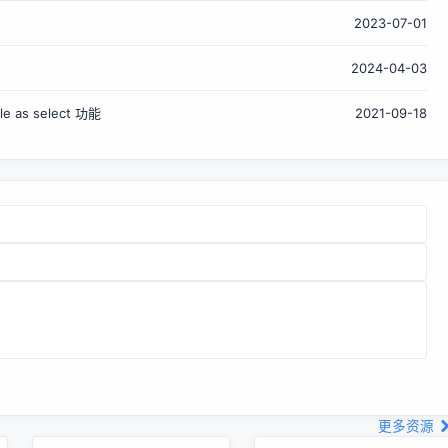
口，这标志着多年重构工作的完成 新的 WoW64 架构允许在
2023-07-01
纯 64 位 Unix 系统运行 32 位 Windows 应用，该模式默认
没有启用 增强 ARM64 平台支持 更新 Vulkan 驱动支持 改进
2024-04-03
Direct3D 以及 DirectMusic 支持 …… 详情查看发布公告。
e as select 功能
2021-09-18
更多资源