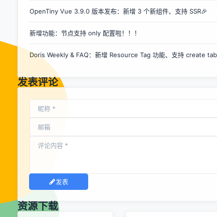
压缩方案，显著减少存储空间的需求，从而降低硬件成本。 同
OpenTiny Vue 3.9.0 版本发布：新增 3 个新组件、支持 SSR🎉
时也可以减少数据备份和恢复过程的时间和成本。本文将主要
介绍 PieCloudDB 是如何在保证性能的前提下，采用多种自适
新增功能：节点支持 only 配置啦！！！
应压缩与编码技术，为企业降本增效。 PieCloudDB 压缩与编
码 1 支持 ZSTD ZSTD（Zstandard）是一种高性能的无损压
Doris Weekly & FAQ：新增 Resource Tag 功能、支持 create tabl
缩算法，由 Facebook 于2016年开源，算法旨在提供快速的
压缩和解压缩速度...
发表评论
发表
资源下载