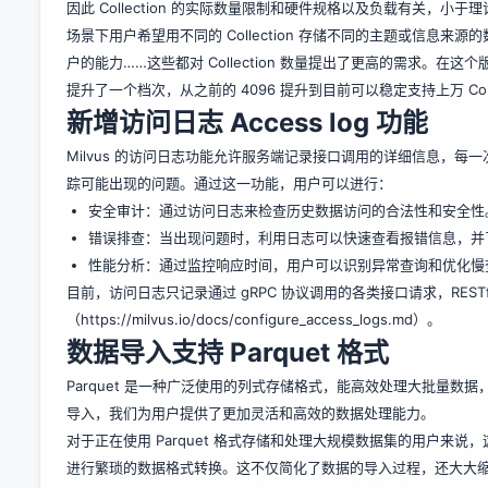
因此 Collection 的实际数量限制和硬件规格以及负载有关，小于
场景下用户希望用不同的 Collection 存储不同的主题或信息来源的数据
户的能力……这些都对 Collection 数量提出了更高的需求。在这个
提升了一个档次，从之前的 4096 提升到目前可以稳定支持上万 Co
新增访问日志 Access log 功能
Milvus 的访问日志功能允许服务端记录接口调用的详细信息，每
踪可能出现的问题。通过这一功能，用户可以进行：
安全审计：通过访问日志来检查历史数据访问的合法性和安全性
错误排查：当出现问题时，利用日志可以快速查看报错信息，并
性能分析：通过监控响应时间，用户可以识别异常查询和优化慢
目前，访问日志只记录通过 gRPC 协议调用的各类接口请求，REST
（
https://milvus.io/docs/configure_access_logs.md
）。
数据导入支持 Parquet 格式
Parquet 是一种广泛使用的列式存储格式，能高效处理大批量数据
导入，我们为用户提供了更加灵活和高效的数据处理能力。
对于正在使用 Parquet 格式存储和处理大规模数据集的用户来说，
进行繁琐的数据格式转换。这不仅简化了数据的导入过程，还大大缩短