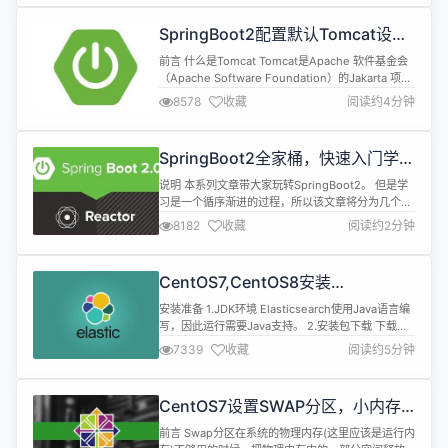
装镜像 下载地
址:https://www.oracle.com/technetwork/da...
SpringBoot2配置默认Tomcat设
置，开启更多高级功能
前言 什么是Tomcat Tomcat是Apache 软件基金会
（Apache Software Foundation）的Jakarta 项目
中的一个核心项目，由Apache、Sun 和其他一些公
8578
收藏
阅读约4分钟
司及个人共同开发而成。由于有了Sun 的参与和支
持，最新的Servlet 和JSP 规范总是能在Tomcat 中
得到体现，Tomcat 5支持最新的Servlet ...
SpringBoot2全家桶，快速入门学习
开发网站教程
说明 本系列文章带大家玩转SpringBoot2。 但是学
习是一个循序渐进的过程，所以该文章将分为几个小
章节讲述。 并且在学习SpringBoot之前需要一定的
8182
收藏
阅读约2分钟
基础知识 SpringMVC、Spring、MyBatis基础知识
Maven MySQL、Redis 本文章代码建立的环境基础
注:由于环境不同可能会导致代码运行效果不同，请同
CentOS7,CentOS8安装
步环境 开发环境 名称...
Elasticsearch6.8.6
安装准备 1.JDK环境 Elasticsearch使用Java语言编
写，因此运行需要Java支持。 2.安装包下载 下载地
址:https://www.elastic.co/cn 3.可视化工具
7339
收藏
阅读约5分钟
elasticsearch-head下载(可选) 下载地
址:https://github.com/mobz/elasticsearch-head
4.中文分词插件下载...
CentOS7设置SWAP分区，小内存
服务器的救世主
前言 Swap分区在系统的物理内存(这里应该是运行内