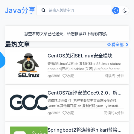
Java分享
您查看的文章已经迷失，给您推荐以下精彩内容。
最热文章
查看全部
CentOS关闭SELinux安全模块
查看SELinux状态 sh 复制代码 # SELinux status:
enabled(开启) disabled(关闭) /usr/sbin/sestatus
-v 1.临时关闭 sh 复制代码 setenforce 0 2.永久关
6886
收藏
阅读约1分钟
闭 sh 复制代码 # 将SELINUX=enforcing改为
SELINUX=disabled vi /etc/selin...
CentOS7编译安装Gcc9.2.0，解决
mysql等软件编译问题
编译环境准备 注:(已经安装就无需重复操作)针对
CentOS其他请百度 sh 复制代码 yum -y install
bzip2 make gcc gcc-c++ 编译安装 1.下载源码
6862
收藏
阅读约4分钟
[gcc-9.2.0.tar.gz] 下载地
址:https://mirrors.cnnic.cn/gnu/gcc 2.解压到目录
如:/data0/cmake/gcc-9....
Springboot2将连接池hikari替换为