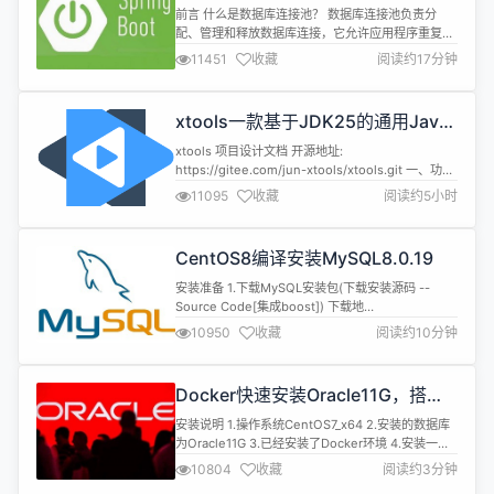
druid，体验最强大的数据库连接池
前言 什么是数据库连接池？ 数据库连接池负责分
配、管理和释放数据库连接，它允许应用程序重复使
用一个现有的数据库连接，而不是再重新建立一个；
11451
收藏
阅读约17分钟
释放空闲时间超过最大空闲时间的数据库连接来避免
因为没有释放数据库连接而引起的数据库连接遗漏。
这项技术能明显提高对数据库操作的性能。 数据库连
xtools一款基于JDK25的通用Java
接池对比 Druid： Druid是Java语言中最好的数据库
工具库
连接池，Druid能...
xtools 项目设计文档 开源地址:
https://gitee.com/jun-xtools/xtools.git 一、功能
和用途 1.1 项目概述 xtools（低调大师工具箱）是一
11095
收藏
阅读约5小时
个基于 JDK 25 的 Java 工具库项目，为 Java 应用
开发提供通用的工具方法和基础组件支持。 项目信息
说明 项目名称 xtools 项目版本 5.0.0 父P...
CentOS8编译安装MySQL8.0.19
安装准备 1.下载MySQL安装包(下载安装源码 --
Source Code[集成boost]) 下载地
址:https://dev.mysql.com/downloads/mysql 2.
10950
收藏
阅读约10分钟
编译环境准备:(已经安装就无需重复操作)针对
CentOS其他请百度 sh 复制代码 dnf install -y
make cmake gcc gcc-c++ ncurs...
Docker快速安装Oracle11G，搭建
oracle11g学习环境
安装说明 1.操作系统CentOS7_x64 2.安装的数据库
为Oracle11G 3.已经安装了Docker环境 4.安装一些
必要的软件 sh 复制代码 yum install unzip -y
10804
收藏
阅读约3分钟
unzip:解压oracle安装文件 5.提前准备Oracle11G安