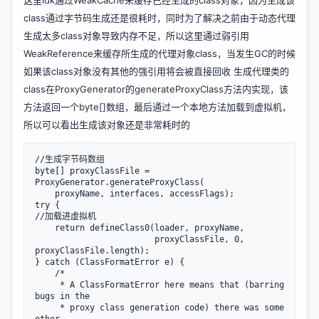
这里idk通过WeakCache来缓存已经生成的class对象，因为生成该
class通过字节码生成还是很耗时，同时为了解决之前由于动态代理
生成太多class对象导致内存不足，所以这里通过弱引用
WeakReference来缓存所生成的代理对象class，当发生GC的时候
如果该class对象没有其他的强引用将会被直接回收 生成代理类的
class在ProxyGenerator的generateProxyClass方法内实现，该
方法返回一个byte[]数组，最后通过一个本地方法加载到虚拟机，
所以可以看出生成该对象还是非常耗时的
//生成字节码数组

byte[] proxyClassFile = 
ProxyGenerator.generateProxyClass(

    proxyName, interfaces, accessFlags);

try {

//加载进虚拟机

    return defineClass0(loader, proxyName,

                        proxyClassFile, 0, 
proxyClassFile.length);

} catch (ClassFormatError e) {

    /*

     * A ClassFormatError here means that (barring 
bugs in the

     * proxy class generation code) there was some 