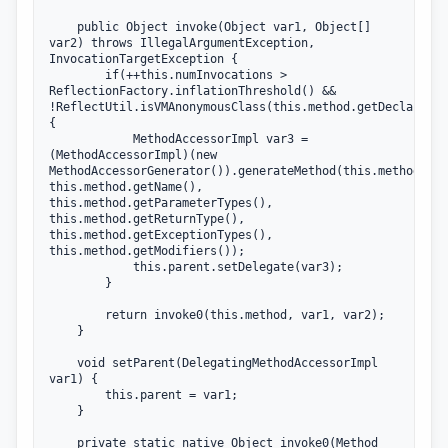
    public Object invoke(Object var1, Object[] 
var2) throws IllegalArgumentException, 
InvocationTargetException {

        if(++this.numInvocations > 
ReflectionFactory.inflationThreshold() && 
!ReflectUtil.isVMAnonymousClass(this.method.getDeclaringC
{

            MethodAccessorImpl var3 = 
(MethodAccessorImpl)(new 
MethodAccessorGenerator()).generateMethod(this.method.get
this.method.getName(), 
this.method.getParameterTypes(), 
this.method.getReturnType(), 
this.method.getExceptionTypes(), 
this.method.getModifiers());

            this.parent.setDelegate(var3);

        }

        return invoke0(this.method, var1, var2);

    }

    void setParent(DelegatingMethodAccessorImpl 
var1) {

        this.parent = var1;

    }

    private static native Object invoke0(Method 