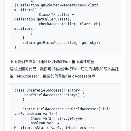
        if 
(!Reflection.quickCheckMemberAccess(clazz, 
modifiers)) {

            Class<?> caller = 
Reflection.getCallerClass();

            checkAccess(caller, clazz, obj, 
modifiers);

        }

    }

    return getFieldAccessor(obj).get(obj);

下面我们看看如何通过反射修改Field里面属性的值
通过上面的代码，我们可以看出jdk将Field属性的读取和写入委托
给FieldAccessor，那么如何获取FieldAccessor呢
class UnsafeFieldAccessorFactory {

    UnsafeFieldAccessorFactory() {

    }

    static FieldAccessor newFieldAccessor(Field 
var0, boolean var1) {

        Class var2 = var0.getType();

        boolean var3 = 
Modifier.isStatic(var0.getModifiers());
