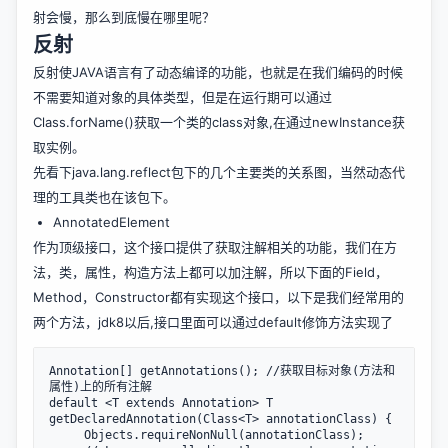
射会慢，那么到底慢在哪里呢？
反射
反射使JAVA语言有了动态编译的功能，也就是在我们编码的时候
不需要知道对象的具体类型，但是在运行期可以通过
Class.forName()获取一个类的class对象,在通过newInstance获
取实例。
先看下java.lang.reflect包下的几个主要类的关系图，当然动态代
理的工具类也在该包下。
AnnotatedElement
作为顶级接口，这个接口提供了获取注解相关的功能，我们在方
法，类，属性，构造方法上都可以加注解，所以下面的Field，
Method，Constructor都有实现这个接口，以下是我们经常用的
两个方法，jdk8以后,接口里面可以通过default修饰方法实现了
Annotation[] getAnnotations(); //获取目标对象(方法和
属性)上的所有注解

default <T extends Annotation> T 
getDeclaredAnnotation(Class<T> annotationClass) {

     Objects.requireNonNull(annotationClass);
