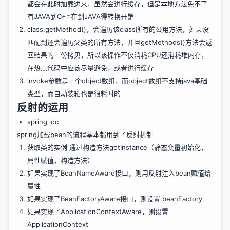
都会在此时加载进来，虽然会进行缓存，但是本地方法免不了
有JAVA到C+=在到JAVA得转换开销
class.getMethod()，会遍历该class所有的公用方法，如果没
匹配到还会遍历父类的所有方法，并且getMethods()方法会返
回结果的一份拷贝，所以该操作不仅消耗CPU还消耗堆内存，
在热点代码中应该尽量避免，或者进行缓存
invoke参数是一个object数组，而object数组不支持java基础
类型，而自动装箱也是很耗时的
反射的运用
spring ioc
spring加载bean的流程基本都用到了反射机制
获取类的实例 通过构造方法getInstance（静态变量初始化，
属性赋值，构造方法）
如果实现了BeanNameAware接口，则用反射注入bean赋值给
属性
如果实现了BeanFactoryAware接口，则设置 beanFactory
如果实现了ApplicationContextAware，则设置
ApplicationContext