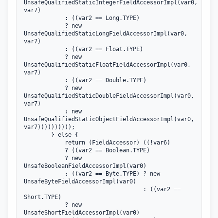
UnsafeQualifiedStaticIntegerFieldAccessorImpl(var0, 
var7)

            : ((var2 == Long.TYPE)

            ? new 
UnsafeQualifiedStaticLongFieldAccessorImpl(var0, 
var7)

            : ((var2 == Float.TYPE)

            ? new 
UnsafeQualifiedStaticFloatFieldAccessorImpl(var0, 
var7)

            : ((var2 == Double.TYPE)

            ? new 
UnsafeQualifiedStaticDoubleFieldAccessorImpl(var0, 
var7)

            : new 
UnsafeQualifiedStaticObjectFieldAccessorImpl(var0, 
var7))))))))));

        } else {

            return (FieldAccessor) ((!var6)

            ? ((var2 == Boolean.TYPE)

            ? new 
UnsafeBooleanFieldAccessorImpl(var0)

            : ((var2 == Byte.TYPE) ? new 
UnsafeByteFieldAccessorImpl(var0)

                                   : ((var2 == 
Short.TYPE)

            ? new 
UnsafeShortFieldAccessorImpl(var0)
