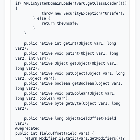
if(!VM.isSystemDomainLoader(var0.getClassLoader())) 
{

            throw new SecurityException("Unsafe");

        } else {

            return theUnsafe;

        }

    }

    public native int getInt(Object var1, long 
var2);

    public native void putInt(Object var1, long 
var2, int var4);

    public native Object getObject(Object var1, 
long var2);

    public native void putObject(Object var1, long 
var2, Object var4);

    public native boolean getBoolean(Object var1, 
long var2);

    public native void putBoolean(Object var1, 
long var2, boolean var4);

    public native byte getByte(Object var1, long 
var2);

    public native long objectFieldOffset(Field 
var1);

@Deprecated

public int fieldOffset(Field var1) {

    return Modifier.isStatic(var1.getModifiers())?