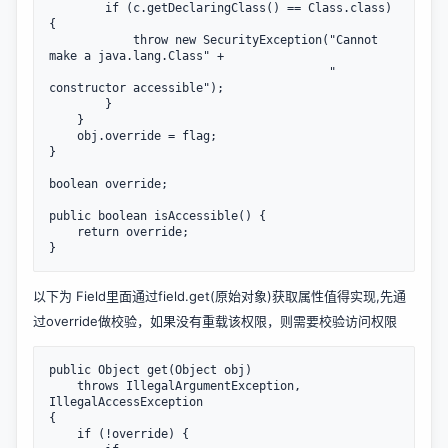
        if (c.getDeclaringClass() == Class.class) 
{

            throw new SecurityException("Cannot 
make a java.lang.Class" +

                                        " 
constructor accessible");

        }

    }

    obj.override = flag;

}

boolean override;

public boolean isAccessible() {

    return override;

以下为 Field里面通过field.get(原始对象)获取属性值得实现,先通
过override做校验，如果没有重载该权限，则需要校验访问权限
public Object get(Object obj)

    throws IllegalArgumentException, 
IllegalAccessException

{

    if (!override) {
