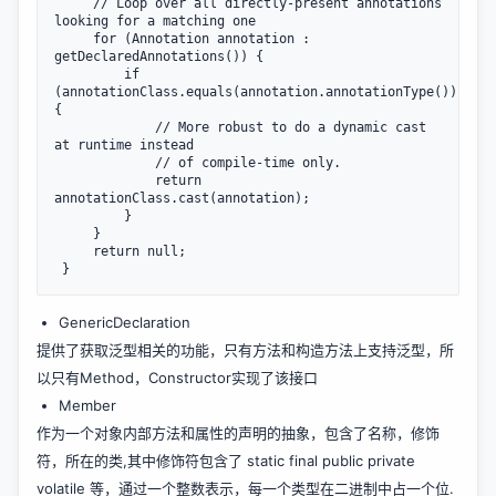
     // Loop over all directly-present annotations 
looking for a matching one

     for (Annotation annotation : 
getDeclaredAnnotations()) {

         if 
(annotationClass.equals(annotation.annotationType())) 
{

             // More robust to do a dynamic cast 
at runtime instead

             // of compile-time only.

             return 
annotationClass.cast(annotation);

         }

     }

     return null;

GenericDeclaration
提供了获取泛型相关的功能，只有方法和构造方法上支持泛型，所
以只有Method，Constructor实现了该接口
Member
作为一个对象内部方法和属性的声明的抽象，包含了名称，修饰
符，所在的类,其中修饰符包含了 static final public private
volatile 等，通过一个整数表示，每一个类型在二进制中占一个位.