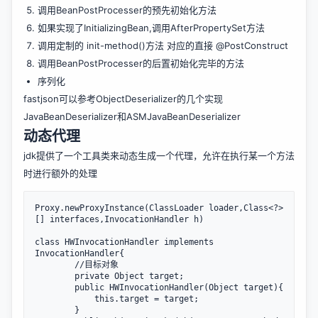
调用BeanPostProcesser的预先初始化方法
如果实现了InitializingBean,调用AfterPropertySet方法
调用定制的 init-method()方法 对应的直接 @PostConstruct
调用BeanPostProcesser的后置初始化完毕的方法
序列化
fastjson可以参考ObjectDeserializer的几个实现
JavaBeanDeserializer和ASMJavaBeanDeserializer
动态代理
jdk提供了一个工具类来动态生成一个代理，允许在执行某一个方法
时进行额外的处理
Proxy.newProxyInstance(ClassLoader loader,Class<?>
[] interfaces,InvocationHandler h)

class HWInvocationHandler implements 
InvocationHandler{

        //目标对象

        private Object target;

        public HWInvocationHandler(Object target){

            this.target = target;

        }
