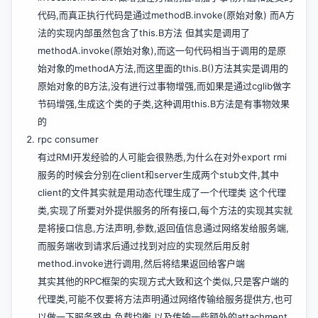
代码,而真正执行代码是通过methodB.invoke(原始对象) 而A方
法的实现内部虽然包含了this.B方法 但其实是调用了
methodA.invoke(原始对象),而这一句代码相当于调用的是原
始对象的methodA方法,而这里面的this.B()方法其实是调用的
原始对象的B方法,没有进行过事物增强,而如果是通过cglib做字
节码增强,生成这个类的子类,这种调用this.B方法是有事物效果
的
rpc consumer
有过RMI开发经验的人可能会很熟悉,为什么在对外export rmi
服务的时候会分别在client和server生成两个stub文件,其中
client的文件其实就是用动态代理生成了一个代理类 这个代理
类,实现了所要对外提供服务的所有接口,每个方法的实现其实就
是将接口信息,方法声明,参数,返回值信息通过网络发给服务端,
而服务端收到请求后通过找到对应的实现然后用反射
method.invoke进行调用,然后将结果返回给客户端
其实其他的RPC框架的实现方式大致和这个类似,只是客户端的
代理类,可能不仅要将方法声明通过网络传输给服务提供方,也可
以做一下服务路由,负载均衡,以及传输一些额外的attachment