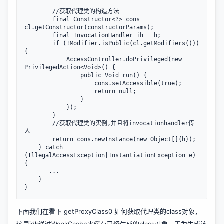
        //获取代理类的构造方法

        final Constructor<?> cons = 
cl.getConstructor(constructorParams);

        final InvocationHandler ih = h;

        if (!Modifier.isPublic(cl.getModifiers())) 
{

            AccessController.doPrivileged(new 
PrivilegedAction<Void>() {

                public Void run() {

                    cons.setAccessible(true);

                    return null;

                }

            });

        }

        //获取代理类的实例,并且将invocationhandler传
人

        return cons.newInstance(new Object[]{h});

    } catch 
(IllegalAccessException|InstantiationException e) 
{

       ...

    }

下面我们在看下 getProxyClass0 如何获取代理类的class对象，