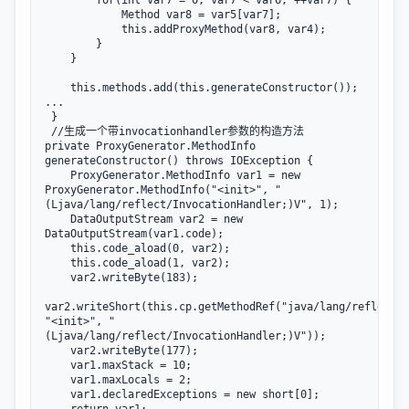
        for(int var7 = 0; var7 < var6; ++var7) {

            Method var8 = var5[var7];

            this.addProxyMethod(var8, var4);

        }

    }

    this.methods.add(this.generateConstructor());

...

 }

 //生成一个带invocationhandler参数的构造方法

private ProxyGenerator.MethodInfo 
generateConstructor() throws IOException {

    ProxyGenerator.MethodInfo var1 = new 
ProxyGenerator.MethodInfo("<init>", "
(Ljava/lang/reflect/InvocationHandler;)V", 1);

    DataOutputStream var2 = new 
DataOutputStream(var1.code);

    this.code_aload(0, var2);

    this.code_aload(1, var2);

    var2.writeByte(183);

var2.writeShort(this.cp.getMethodRef("java/lang/reflect/P
"<init>", "
(Ljava/lang/reflect/InvocationHandler;)V"));

    var2.writeByte(177);

    var1.maxStack = 10;

    var1.maxLocals = 2;

    var1.declaredExceptions = new short[0];
