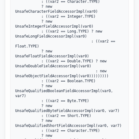
            : ((var2 == Character.TYPE)

            ? new 
UnsafeCharacterFieldAccessorImpl(var0)

            : ((var2 == Integer.TYPE)

            ? new 
UnsafeIntegerFieldAccessorImpl(var0)

            : ((var2 == Long.TYPE) ? new 
UnsafeLongFieldAccessorImpl(var0)

                                   : ((var2 == 
Float.TYPE)

            ? new 
UnsafeFloatFieldAccessorImpl(var0)

            : ((var2 == Double.TYPE) ? new 
UnsafeDoubleFieldAccessorImpl(var0)

                                     : new 
UnsafeObjectFieldAccessorImpl(var0)))))))))

            : ((var2 == Boolean.TYPE)

            ? new 
UnsafeQualifiedBooleanFieldAccessorImpl(var0, 
var7)

            : ((var2 == Byte.TYPE)

            ? new 
UnsafeQualifiedByteFieldAccessorImpl(var0, var7)

            : ((var2 == Short.TYPE)

            ? new 
UnsafeQualifiedShortFieldAccessorImpl(var0, var7)

            : ((var2 == Character.TYPE)

            ? new 