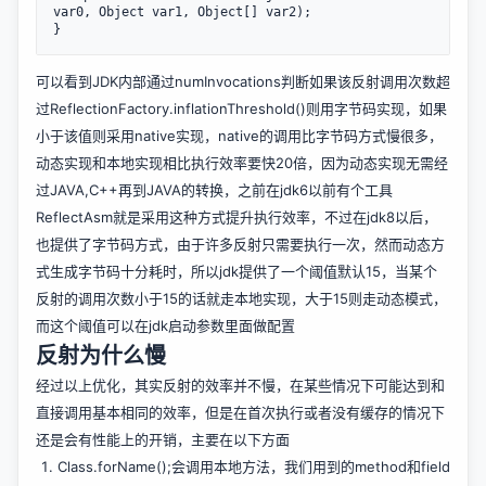
var0, Object var1, Object[] var2);

可以看到JDK内部通过numInvocations判断如果该反射调用次数超
过ReflectionFactory.inflationThreshold()则用字节码实现，如果
小于该值则采用native实现，native的调用比字节码方式慢很多，
动态实现和本地实现相比执行效率要快20倍，因为动态实现无需经
过JAVA,C++再到JAVA的转换，之前在jdk6以前有个工具
ReflectAsm就是采用这种方式提升执行效率，不过在jdk8以后，
也提供了字节码方式，由于许多反射只需要执行一次，然而动态方
式生成字节码十分耗时，所以jdk提供了一个阈值默认15，当某个
反射的调用次数小于15的话就走本地实现，大于15则走动态模式，
而这个阈值可以在jdk启动参数里面做配置
反射为什么慢
经过以上优化，其实反射的效率并不慢，在某些情况下可能达到和
直接调用基本相同的效率，但是在首次执行或者没有缓存的情况下
还是会有性能上的开销，主要在以下方面
Class.forName();会调用本地方法，我们用到的method和field