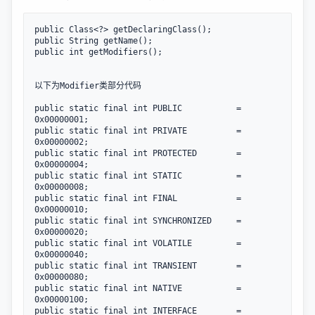
public Class<?> getDeclaringClass();

public String getName();

public int getModifiers();

以下为Modifier类部分代码

public static final int PUBLIC           = 
0x00000001;

public static final int PRIVATE          = 
0x00000002;

public static final int PROTECTED        = 
0x00000004;

public static final int STATIC           = 
0x00000008;

public static final int FINAL            = 
0x00000010;

public static final int SYNCHRONIZED     = 
0x00000020;

public static final int VOLATILE         = 
0x00000040;

public static final int TRANSIENT        = 
0x00000080;

public static final int NATIVE           = 
0x00000100;

public static final int INTERFACE        = 