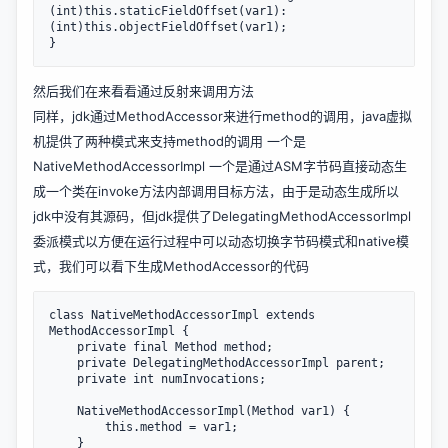
(int)this.staticFieldOffset(var1):
(int)this.objectFieldOffset(var1);

然后我们在来看看通过反射来调用方法
同样，jdk通过MethodAccessor来进行method的调用，java虚拟
机提供了两种模式来支持method的调用 一个是
NativeMethodAccessorImpl 一个是通过ASM字节码直接动态生
成一个类在invoke方法内部调用目标方法，由于是动态生成所以
jdk中没有其源码，但jdk提供了DelegatingMethodAccessorImpl
委派模式以方便在运行过程中可以动态切换字节码模式和native模
式，我们可以看下生成MethodAccessor的代码
class NativeMethodAccessorImpl extends 
MethodAccessorImpl {

    private final Method method;

    private DelegatingMethodAccessorImpl parent;

    private int numInvocations;

    NativeMethodAccessorImpl(Method var1) {

        this.method = var1;

    }
