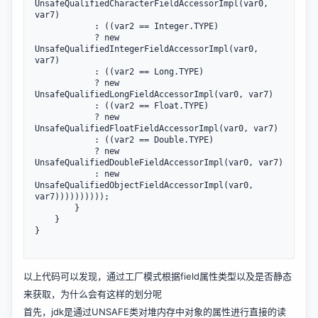
UnsafeQualifiedCharacterFieldAccessorImpl(var0, 
var7)

            : ((var2 == Integer.TYPE)

            ? new 
UnsafeQualifiedIntegerFieldAccessorImpl(var0, 
var7)

            : ((var2 == Long.TYPE)

            ? new 
UnsafeQualifiedLongFieldAccessorImpl(var0, var7)

            : ((var2 == Float.TYPE)

            ? new 
UnsafeQualifiedFloatFieldAccessorImpl(var0, var7)

            : ((var2 == Double.TYPE)

            ? new 
UnsafeQualifiedDoubleFieldAccessorImpl(var0, var7)

            : new 
UnsafeQualifiedObjectFieldAccessorImpl(var0, 
var7))))))))));

        }

    }

}

以上代码可以发现，通过工厂模式根据field属性类型以及是否静态
来获取，为什么会有这样的划分呢
首先，jdk是通过UNSAFE类对堆内存中对象的属性进行直接的读