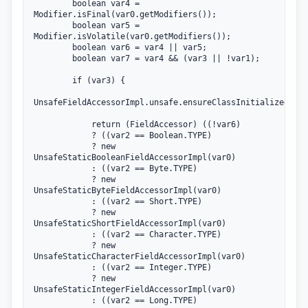
        boolean var4 = 
Modifier.isFinal(var0.getModifiers());

        boolean var5 = 
Modifier.isVolatile(var0.getModifiers());

        boolean var6 = var4 || var5;

        boolean var7 = var4 && (var3 || !var1);

        if (var3) {

UnsafeFieldAccessorImpl.unsafe.ensureClassInitialized(var
            return (FieldAccessor) ((!var6)

            ? ((var2 == Boolean.TYPE)

            ? new 
UnsafeStaticBooleanFieldAccessorImpl(var0)

            : ((var2 == Byte.TYPE)

            ? new 
UnsafeStaticByteFieldAccessorImpl(var0)

            : ((var2 == Short.TYPE)

            ? new 
UnsafeStaticShortFieldAccessorImpl(var0)

            : ((var2 == Character.TYPE)

            ? new 
UnsafeStaticCharacterFieldAccessorImpl(var0)

            : ((var2 == Integer.TYPE)

            ? new 
UnsafeStaticIntegerFieldAccessorImpl(var0)

            : ((var2 == Long.TYPE)
