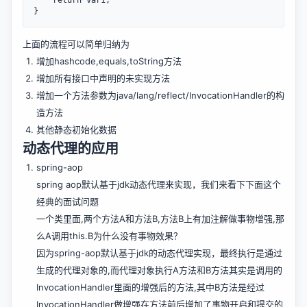
    return var1;

上面的流程可以简单归纳为
增加hashcode,equals,toString方法
增加所有接口中声明的未实现方法
增加一个方法参数为java/lang/reflect/InvocationHandler的构
造方法
其他静态初始化数据
动态代理的应用
spring-aop
spring aop默认基于jdk动态代理来实现，我们来看下下面这个
经典的面试问题
一个类里面,两个方法A和方法B,方法B上有加注解做事物增强,那
么A调用this.B为什么没有事物效果？
因为spring-aop默认基于jdk的动态代理实现，最终执行是通过
生成的代理对象的,而代理对象执行A方法和B方法其实是调用的
InvocationHandler里面的增强后的方法,其中B方法是经过
InvocationHandler做增强在方法前后增加了事物开启和提交的