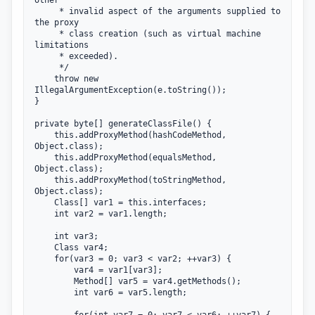
other

     * invalid aspect of the arguments supplied to 
the proxy

     * class creation (such as virtual machine 
limitations

     * exceeded).

     */

    throw new 
IllegalArgumentException(e.toString());

}

private byte[] generateClassFile() {

    this.addProxyMethod(hashCodeMethod, 
Object.class);

    this.addProxyMethod(equalsMethod, 
Object.class);

    this.addProxyMethod(toStringMethod, 
Object.class);

    Class[] var1 = this.interfaces;

    int var2 = var1.length;

    int var3;

    Class var4;

    for(var3 = 0; var3 < var2; ++var3) {

        var4 = var1[var3];

        Method[] var5 = var4.getMethods();

        int var6 = var5.length;
