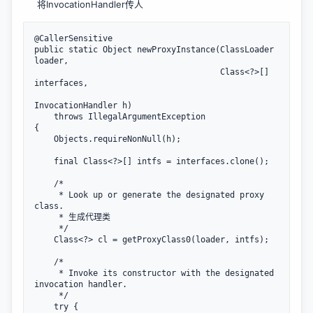
将InvocationHandler传人
@CallerSensitive

public static Object newProxyInstance(ClassLoader 
loader,

                                      Class<?>[] 
interfaces,

InvocationHandler h)

    throws IllegalArgumentException

{

    Objects.requireNonNull(h);

    final Class<?>[] intfs = interfaces.clone();

    /*

     * Look up or generate the designated proxy 
class.

     * 生成代理类

     */

    Class<?> cl = getProxyClass0(loader, intfs);

    /*

     * Invoke its constructor with the designated 
invocation handler.

     */

    try {
