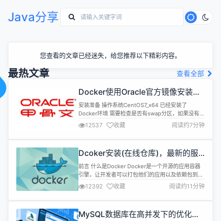
Java分享
您查看的文章已经迷失，给您推荐以下精彩内容。
最热文章
查看全部
Docker使用Oracle官方镜像安装
(12C,18C,19C)
安装准备 操作系统CentOS7_x64 已经安装了
Docker环境 需要检查是否有swap分区，如果没有请
设置 Oracle官方dockerfiles下载 1.下载 地
12537
收藏
阅读约7分钟
址:https://github.com/oracle/docker-images 2.
上传 解压后打开docker-images-
master\OracleDatabase\SingleI...
Dcoker安装(在线仓库)，最新的服
务器搭配容器使用
前言 什么是Docker Docker是一个开源的应用容器
引擎，让开发者可以打包他们的应用以及依赖包到一
个可移植的镜像中，然后发布到任何流行的Linux或
12392
收藏
阅读约11分钟
Windows机器上，也可以实现虚拟化。容器是完全
使用沙箱机制，相互之间不会有任何接口。 Docker
与虚拟机对比 虚拟机 资源占用多，虚拟机会独占一
MySQL数据库在高并发下的优化方
部分内存和硬盘空间。它运行的时候，其他程序就不