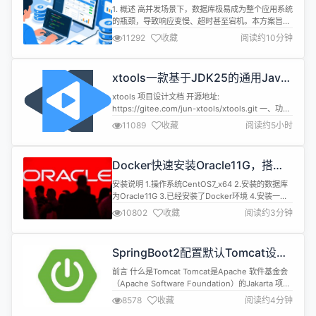
案
能使用这些...
1. 概述 高并发场景下，数据库极易成为整个应用系统
的瓶颈，导致响应变慢、超时甚至宕机。本方案旨在
从多个层面（SQL、数据库配置、架构、硬件等）提
11292
收藏
阅读约10分钟
供优化策略，以提升 MySQL 在高并发环境下的性
能、稳定性和扩展性。 2. SQL 语句及索引优化 (最
有效、成本最低) 2.1 避免慢查询 使用 EXPLAIN：分
xtools一款基于JDK25的通用Java
析所有核心 SQL 的执行计划（EXPLAIN...
工具库
xtools 项目设计文档 开源地址:
https://gitee.com/jun-xtools/xtools.git 一、功能
和用途 1.1 项目概述 xtools（低调大师工具箱）是一
11089
收藏
阅读约5小时
个基于 JDK 25 的 Java 工具库项目，为 Java 应用
开发提供通用的工具方法和基础组件支持。 项目信息
说明 项目名称 xtools 项目版本 5.0.0 父P...
Docker快速安装Oracle11G，搭建
oracle11g学习环境
安装说明 1.操作系统CentOS7_x64 2.安装的数据库
为Oracle11G 3.已经安装了Docker环境 4.安装一些
必要的软件 sh 复制代码 yum install unzip -y
10802
收藏
阅读约3分钟
unzip:解压oracle安装文件 5.提前准备Oracle11G安
装镜像 下载地
址:https://www.oracle.com/technetwork/da...
SpringBoot2配置默认Tomcat设
置，开启更多高级功能
前言 什么是Tomcat Tomcat是Apache 软件基金会
（Apache Software Foundation）的Jakarta 项目
中的一个核心项目，由Apache、Sun 和其他一些公
8578
收藏
阅读约4分钟
司及个人共同开发而成。由于有了Sun 的参与和支