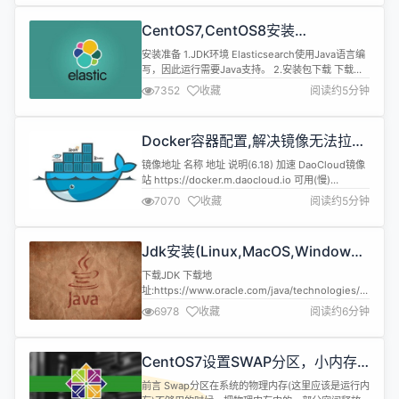
Maven MySQL、Redis 本文章代码建立的环境基础
注:由于环境不同可能会导致代码运行效果不同，请同
CentOS7,CentOS8安装
步环境 开发环境 名称...
Elasticsearch6.8.6
安装准备 1.JDK环境 Elasticsearch使用Java语言编
写，因此运行需要Java支持。 2.安装包下载 下载地
址:https://www.elastic.co/cn 3.可视化工具
7352
收藏
阅读约5分钟
elasticsearch-head下载(可选) 下载地
址:https://github.com/mobz/elasticsearch-head
4.中文分词插件下载...
Docker容器配置,解决镜像无法拉取
问题
镜像地址 名称 地址 说明(6.18) 加速 DaoCloud镜像
站 https://docker.m.daocloud.io 可用(慢)
DockerHub,GCR,K8s,GHCR,Quay,NVCR等
7070
收藏
阅读约5分钟
Docker镜像代理 https://dockerproxy.com 屏蔽
DockerHub,GCR,K8s,GHCR 百度云 https://mir...
Jdk安装(Linux,MacOS,Windows),
包含三大操作系统的最全安装
下载JDK 下载地
址:https://www.oracle.com/java/technologies/javase-
downloads.html 注意:依据自己的操作系统下载对
6978
收藏
阅读约6分钟
应的JDK版本 Linux: jdk-17_linux-x64_bin.tar.gz
173.30 MB MacOS: jdk-17_macos-x64_bin.tar.gz
170...
CentOS7设置SWAP分区，小内存
服务器的救世主
前言 Swap分区在系统的物理内存(这里应该是运行内