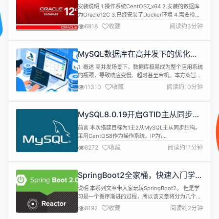
Oracle学习环境
连接池，Druid能...
安装说明 1.操作系统CentOS7_x64 2.安装的数据库
为Oracle12C 3.已经安装了Docker环境 4.需要检查
是否有swap分区，如果没有请设置 安装 1.Docker安
6818
收藏
阅读约3分钟
装 镜像准备 sh 复制代码 docker pull
sath89/oracle-12c 启动镜像 sh 复制代码 docker
run -d --name oracle1...
MySQL数据库在高并发下的优化方
案
1. 概述 高并发场景下，数据库极易成为整个应用系统
的瓶颈，导致响应变慢、超时甚至宕机。本方案旨在
从多个层面（SQL、数据库配置、架构、硬件等）提
11310
收藏
阅读约10分钟
供优化策略，以提升 MySQL 在高并发环境下的性
能、稳定性和扩展性。 2. SQL 语句及索引优化 (最
有效、成本最低) 2.1 避免慢查询 使用 EXPLAIN：分
MySQL8.0.19开启GTID主从同步
析所有核心 SQL 的执行计划（EXPLAIN...
CentOS8
前言 本次搭建目标为1主2从MySQL主从同步结构。
采用CentOS8作为操作系统，IP为\
[10.0.0.211,10.0.0.212,10.0.0.213]。MySQL版本为
8272
收藏
阅读约11分钟
8.0.19，端口均采用3306。本文仅讲解主从配置，
因此安装MySQL的方式请参考安装文档。 GTID模式
介绍 一、GTID Replication介绍 从MySQL5.6开始
SpringBoot2全家桶，快速入门学习
增加...
开发网站教程
说明 本系列文章带大家玩转SpringBoot2。 但是学
习是一个循序渐进的过程，所以该文章将分为几个小
章节讲述。 并且在学习SpringBoot之前需要一定的
8192
收藏
阅读约2分钟
基础知识 SpringMVC、Spring、MyBatis基础知识