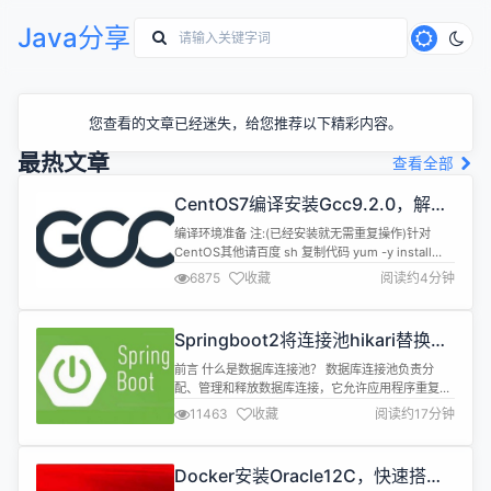
Java分享
您查看的文章已经迷失，给您推荐以下精彩内容。
最热文章
查看全部
CentOS7编译安装Gcc9.2.0，解决
mysql等软件编译问题
编译环境准备 注:(已经安装就无需重复操作)针对
CentOS其他请百度 sh 复制代码 yum -y install
bzip2 make gcc gcc-c++ 编译安装 1.下载源码
6875
收藏
阅读约4分钟
[gcc-9.2.0.tar.gz] 下载地
址:https://mirrors.cnnic.cn/gnu/gcc 2.解压到目录
如:/data0/cmake/gcc-9....
Springboot2将连接池hikari替换为
druid，体验最强大的数据库连接池
前言 什么是数据库连接池？ 数据库连接池负责分
配、管理和释放数据库连接，它允许应用程序重复使
用一个现有的数据库连接，而不是再重新建立一个；
11463
收藏
阅读约17分钟
释放空闲时间超过最大空闲时间的数据库连接来避免
因为没有释放数据库连接而引起的数据库连接遗漏。
这项技术能明显提高对数据库操作的性能。 数据库连
Docker安装Oracle12C，快速搭建
接池对比 Druid： Druid是Java语言中最好的数据库