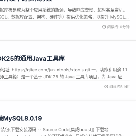
，数据库极易成为整个应用系统的瓶颈，导致响应变慢、超时甚至宕机。
QL、数据库配置、架构、硬件等）提供优化策略，以提升 MySQL
性和扩展性。 2. SQL 语句及索引优化 (最有效、成本最低) 2.1 避
阅读约10分钟
：分析所有核心 SQL 的执行计划（EXPLAIN...
JDK25的通用Java工具库
 https://gitee.com/jun-xtools/xtools.git 一、功能和用途 1.1
师工具箱）是一个基于 JDK 25 的 Java 工具库项目，为 Java 应用
组件支持。 项目信息 说明 项目名称 xtools 项目版本 5.0.0 父
阅读约5小时
MySQL8.0.19
包(下载安装源码 -- Source Code[集成boost]) 下载地