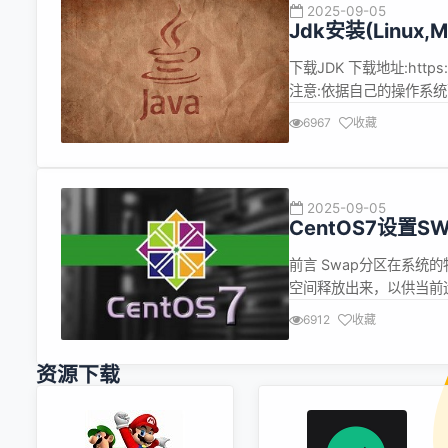
2025-09-05
Jdk安装(Linu
下载JDK 下载地址:https://w
注意:依据自己的操作系统下载对应的J
MacOS: jdk-17_macos-x6
6967
收藏
2025-09-05
CentOS7设置
前言 Swap分区在系统
空间释放出来，以供当前
操作的程序，这些被释放
6912
收藏
Swap分区中恢复保存的数据到
资源下载