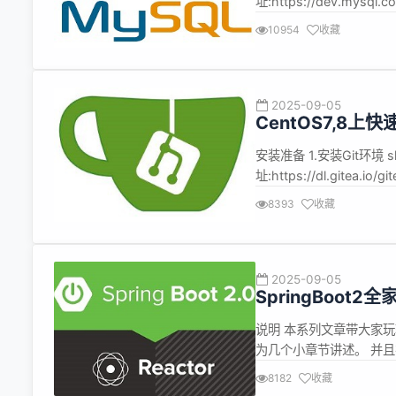
址:https://dev.mys
对CentOS其他请百度 sh 复制代
10954
收藏
2025-09-05
CentOS7,8上
安装准备 1.安装Git环境 sh
址:https://dl.gitea.
上传至指定目录 如:/data0/g
8393
收藏
2025-09-05
SpringBoo
说明 本系列文章带大家玩转
为几个小章节讲述。 并且在学
MyBatis基础知识 Ma
8182
收藏
导致代码运行效果不同，请同