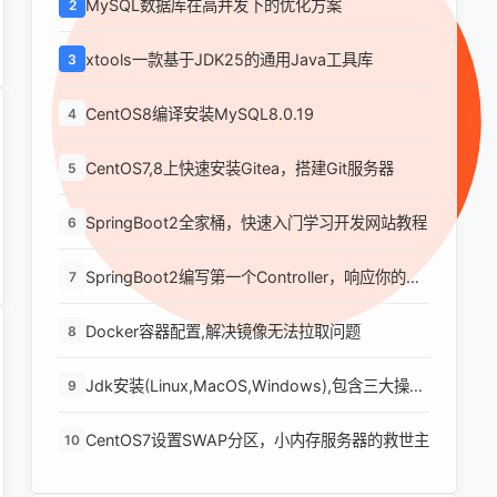
MySQL数据库在高并发下的优化方案
2
xtools一款基于JDK25的通用Java工具库
3
CentOS8编译安装MySQL8.0.19
4
CentOS7,8上快速安装Gitea，搭建Git服务器
5
SpringBoot2全家桶，快速入门学习开发网站教程
6
SpringBoot2编写第一个Controller，响应你的
7
http请求并返回结果
Docker容器配置,解决镜像无法拉取问题
8
Jdk安装(Linux,MacOS,Windows),包含三大操作
9
系统的最全安装
CentOS7设置SWAP分区，小内存服务器的救世主
10