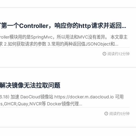
编写第一个Controller，响应你的http请求并返回结
Controller模块用的是SpringMvc，所以用法和MVC没有差异。 本文章主
 2.如何获取请求的参数 3.常用的两种返回值JSONObject和
T请求和POST请求 5.获取路径参数 6.HttpServletRequest和
阅读约12分钟
置,解决镜像无法拉取问题
) 加速 DaoCloud镜像站 https://docker.m.daocloud.io 可用
K8s,GHCR,Quay,NVCR等 Docker镜像代理
com 屏蔽 DockerHub,GCR,K8s,GHCR 百度云 https://mir...
阅读约5分钟