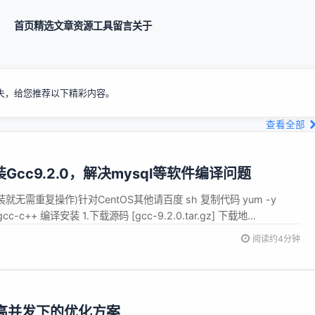
首页
精选
文章
资源
工具
留言
关于
失，给您推荐以下精彩内容。
查看全部
装Gcc9.2.0，解决mysql等软件编译问题
就无需重复操作)针对CentOS其他请百度 sh 复制代码 yum -y
cc gcc-c++ 编译安装 1.下载源码 [gcc-9.2.0.tar.gz] 下载地
ic.cn/gnu/gcc 2.解压到目录 如:/data0/cmake/gcc-9....
阅读约4分钟
在高并发下的优化方案