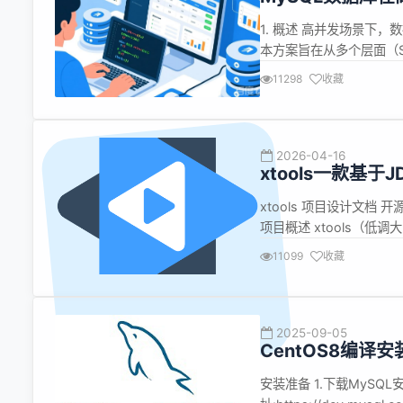
1. 概述 高并发场景下
本方案旨在从多个层面（S
在高并发环境下的性能、稳定
11298
收藏
免慢查询 使用 EXPLAIN
2026-04-16
xtools一款基于
xtools 项目设计文档 开源地址:
项目概述 xtools（低调大
开发提供通用的工具方法和基础
11099
收藏
P...
2025-09-05
CentOS8编译安装
安装准备 1.下载MySQL安装