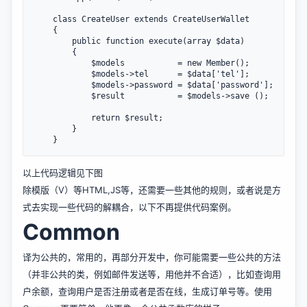
	class CreateUser extends CreateUserWallet

	{

		public function execute(array $data)

		{

			$models           = new Member();

			$models->tel      = $data['tel'];

			$models->password = $data['password'];

			$result           = $models->save ();

			return $result;

		}

以上代码逻辑见下图
除模版（V）等HTML,JS等，还需要一些其他的规则，或者说是方
式去实现一些代码的解耦合，以下不再提供代码案例。
Common
译为公共的，常用的，再部分开发中，你可能需要一些公共的方法
（并非公共的类，例如邮件发送等，用他并不合适），比如查询用
户余额，查询用户是否注册或者是否在线，生成订单号等。使用