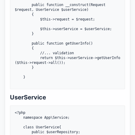
		public function __construct(Request 
$request, UserService $userService)

		{

			$this->request = $request;

			$this->userService = $userService;

		}

		public function getUserInfo()

		{

			//... validation

			return $this->userService->getUserInfo 
($this->request->all());

		}

	}

UserService
<?php

	namespace App\Service;

    class UserService{

        public $userRepository;
