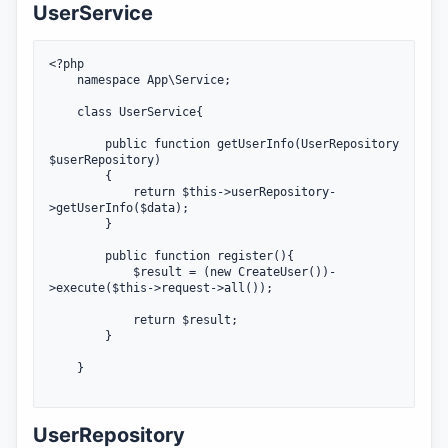
UserService
<?php

	namespace App\Service;

    class UserService{

        public function getUserInfo(UserRepository 
$userRepository)

		{

            return $this->userRepository-
>getUserInfo($data);

		}

        public function register(){

            $result = (new CreateUser())-
>execute($this->request->all());

            return $result;

        }

    }

UserRepository