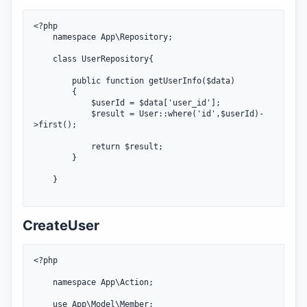
<?php

	namespace App\Repository;

    class UserRepository{

        public function getUserInfo($data)

		{

            $userId = $data['user_id'];

            $result = User::where('id',$userId)-
>first();

			return $result;

		}

    }

CreateUser
<?php

	namespace App\Action;

	use App\Model\Member;
