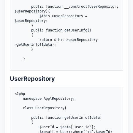
        public function __construct(UserRepository 
$userRepository){

            $this->userRepository = 
$userRepository;

        }

        public function getUserInfo()

		{

            return $this->userRepository-
>getUserInfo($data);

		}

    }

UserRepository
<?php

	namespace App\Repository;

    class UserRepository{

        public function getUserInfo($data)

		{

            $userId = $data['user_id'];

            $result = User::where('id',$userId)-