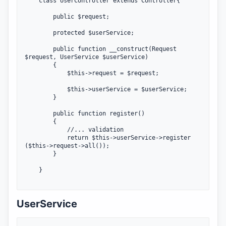
	class UserController extends Controller{

		public $request;

		protected $userService;

		public function __construct(Request 
$request, UserService $userService)

		{

			$this->request = $request;

			$this->userService = $userService;

		}

		public function register()

		{

			//... validation

			return $this->userService->register 
($this->request->all());

		}

	}

UserService