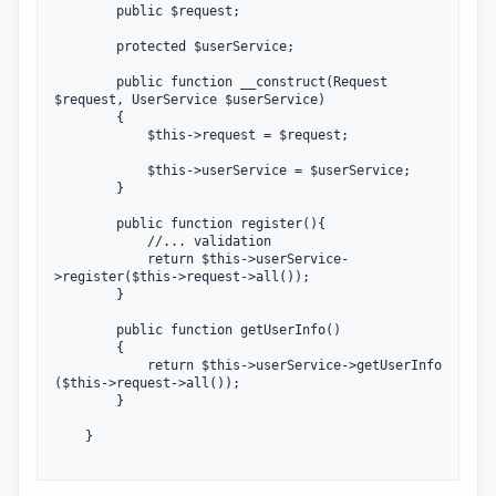
		public $request;

		protected $userService;

		public function __construct(Request 
$request, UserService $userService)

		{

			$this->request = $request;

			$this->userService = $userService;

		}

        public function register(){

            //... validation

            return $this->userService-
>register($this->request->all());

        }

		public function getUserInfo()

		{

			return $this->userService->getUserInfo 
($this->request->all());

		}

	}
