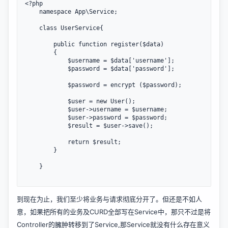
<?php

	namespace App\Service;

    class UserService{

        public function register($data)

		{

            $username = $data['username'];

            $password = $data['password'];

			$password = encrypt ($password);

			$user = new User();

			$user->username = $username;

			$user->password = $password;

			$result = $user->save();

			return $result;

		}

    }

到现在为止，我们至少将业务与请求彻底分开了。但还是不如人
意，如果把所有的业务及CURD全部写在Service中，那只不过是将
Controller的臃肿转移到了Service,那Service就没有什么存在意义