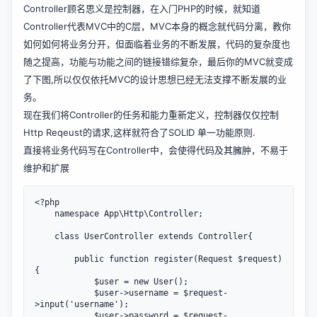
Controller顾名思义是控制器，在入门PHP的时候，就知道
Controller代表MVC中的C层，MVC本身的概念就代码分离，教你
如何如何将业务分开，但面临着业务的不断发展，代码的复杂度也
随之提高，功能与功能之间的链接错综复杂，最后你的MVC就变成
了下图,所以仅仅依托MVC的设计思想已经无法支撑不断发展的业
务。
现在我们将Controller的任务和能力重新定义，控制器仅仅控制
Http Reqeust的请求,这样就符合了SOLID 单一功能原则.
直接将业务代码写在Controller中，会使得代码及其臃肿，不易于
维护和扩展
<?php

	namespace App\Http\Controller;

	class UserController extends Controller{

		public function register(Request $request)
{

			$user = new User();

			$user->username = $request-
>input('username');

			$user->password = $request-