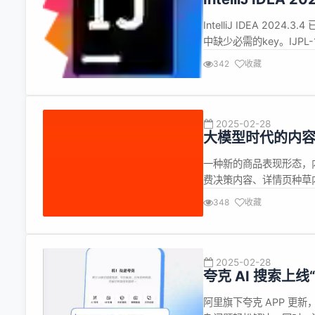
IntelliJ IDEA 202
中缺少必需的key。IJP
格。IJPL-149061 插件
342
收藏
供者现在被...
2025-02-28
大模型时代的内容
一种新的商品表现形态，
费决策内容、详情页种草
解内容生产成本高的问题
348
收藏
通过在视频生成、图文联合
容生成在手淘多个场景...
2025-02-28
夸克 AI 搜索上线
阿里旗下夸克 APP 更