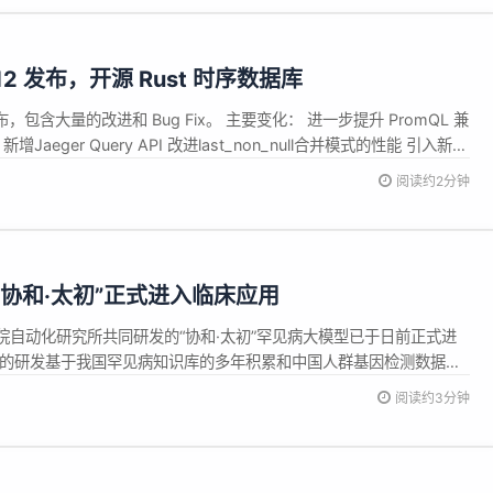
0.12 发布，开源 Rust 时序数据库
 已发布，包含大量的改进和 Bug Fix。 主要变化： 进一步提升 PromQL 兼
aeger Query API 改进last_non_null合并模式的性能 引入新函
ate和uddsketch用于高级分析 根据发布计划，3 月将推出 v0.13。详情查
阅读约2分钟
型“协和·太初”正式进入临床应用
院自动化研究所共同研发的“协和·太初”罕见病大模型已于日前正式进
型的研发基于我国罕见病知识库的多年积累和中国人群基因检测数据支
人群特点的罕见病大模型，能帮助医生更加准确快捷地识别诊断罕见
阅读约3分钟
，破解罕见病诊疗全国范围内同质性差的难题，其问世标志着我国罕
...