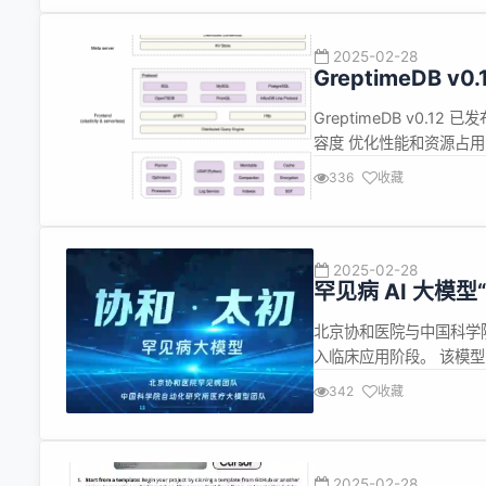
2025-02-28
GreptimeDB v
GreptimeDB v0.12
容度 优化性能和资源占用 新增J
数vec_add、hll_st
336
收藏
看：ht...
2025-02-28
罕见病 AI 大模
北京协和医院与中国科学
入临床应用阶段。 该模
撑，是国际首个符合中国
342
收藏
病，进一步缩短确诊时间
见病人工智能大模型技术已跻
2025-02-28