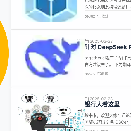
托我的老朋友迪普斯克锐评
么的比女朋友换得还勤！今天Vu
Components，后天S
382
收藏
天造轮子给简历贴金是吧？ 2
2025-02-28
针对 DeepSee
together.ai发布了专
官方建议里了。 下为翻
什么。复杂、冗长的提示通常
526
收藏
0.5-0.7 范围内（建议
2025-02-28
银行人看这里
赠书啦，欢迎大家在评论
区随机选出 3 名 OS
3 月 5 日 18:00