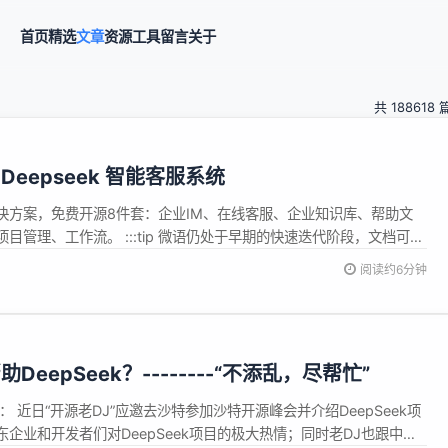
首页
精选
文章
资源
工具
留言
关于
共 188618 
，Deepseek 智能客服系统
决方案，免费开源8件套：企业IM、在线客服、企业知识库、帮助文
目管理、工作流。 :::tip 微语仍处于早期的快速迭代阶段，文档可能
能不符，以最新发布的软件版本为准 ::: 语言 English 中文 介绍
阅读约6分钟
业成员管理 聊天记录监控 ... 全渠道客服 多渠...
eepSeek？--------“不添乱，尽帮忙”
： 近日“开源老DJ”应邀去沙特参加沙特开源峰会并介绍DeepSeek项
企业和开发者们对DeepSeek项目的极大热情；同时老DJ也跟中国