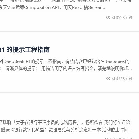
了一把国内前端现状： （叼着电子烟，敲键盘力道加大） 1. 框架特
e跪舔Composition API，明天React搞Server
velte吹爆"零运行时"。你们是搞前端还是给尤雨溪/丹老师刷KPI呢？天
阅读约3分钟
. 卷尼玛的工程化！写个Hello Wor...
k R1 的提示工程指南
门针对DeepSeek R1的提示工程指南，有些内容已经包含在deepseek的
译： 清晰具体的提示： 用简洁明了的语言编写指令，清楚地说明你想要
会导致效果不佳。 采样参数： 将温度（temperature）设置在
阅读约3分钟
使用 0.6），以防止无休止的重复或不...
区聊聊「关于在银行干程序员的心路历程」，畅所欲言 我们将在评论
Cer，赠送《银行数字化转型：数据思维与分析之道》一本 活动截止时间：
 数据思维及其重要性 长久以来，商业银行一直是金融行业的重要组成部分。随