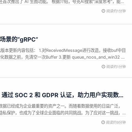
首次推出了 AI 生图功能。 根据介绍，夸克AI搜索“深度思考”，能够
和深层意图。针对用户的个性化和复杂问题，“深度思考”能够高效、极
阅读约1分钟
、可信任的结果，帮助用户找答案、做分析和写方案。
场景的“gRPC”
 此版本更新内容包括： 1.对ReceivedMessage进行改造，接收buf中目
据之前，先清空一次Buffer 3.更新 queue_noos_and_win32 详
阅读约1分钟
oud 通过 SOC 2 和 GDPR 认证，助力用户实现数据
的双重保障
数据已经成为企业最重要的资产之一。而随着数据使用的日益广泛，
隐私保护，也成为了全球企业面临的共同挑战。为了应对这一挑战，
bend Cloud 平台近日通过了两项国际权威认证------SOC 2 和
阅读约9分钟
仅意味着Databend Cloud 在数据安全与隐私保护方...