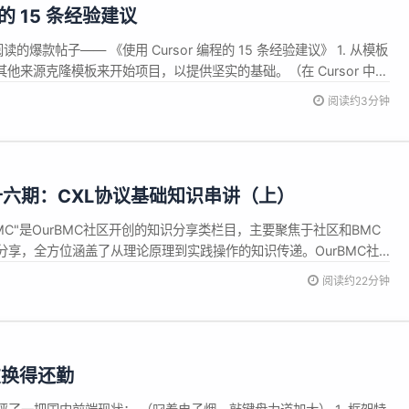
程的 15 条经验建议
阅读的爆款帖子—— 《使用 Cursor 编程的 15 条经验建议》 1. 从模板
 或其他来源克隆模板来开始项目，以提供坚实的基础。（在 Cursor 中，
链接以构建预置 AI 功能、数据库和授权的 nextjs 应用：
阅读约3分钟
/templ...
第十六期：CXL协议基础知识串讲（上）
BMC"是OurBMC社区开创的知识分享类栏目，主要聚焦于社区和BMC
分享，全方位涵盖了从理论原理到实践操作的知识传递。OurBMC社
C"栏目，帮助开发者们深入了解到社区文化、理念及特色，增进开发者对
阅读约22分钟
迎各位关注"玩转OurBMC"栏目，共同探索OurBMC社区的精...
友换得还勤