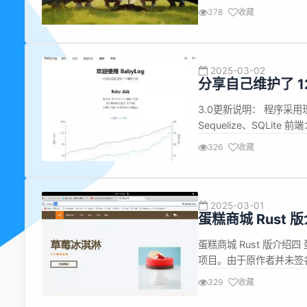
驻沙特大使馆、中资驻沙特
378
收藏
和全球的IT产业都是一个
2025-03-02
分享自己维护了 1
3.0更新说明： 程序采用
Sequelize、SQLite 
操作。 视频演示 演示地址 : ht
326
收藏
暗黑...
2025-03-01
蛋糕商城 Rust 
蛋糕商城 Rust 版介绍
项目。由于原作者并未签
核心业务表述清晰，是一
329
收藏
色色的系统。您经常可以