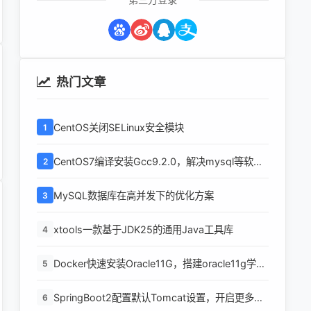
热门文章
CentOS关闭SELinux安全模块
1
CentOS7编译安装Gcc9.2.0，解决mysql等软件
2
编译问题
MySQL数据库在高并发下的优化方案
3
xtools一款基于JDK25的通用Java工具库
4
Docker快速安装Oracle11G，搭建oracle11g学习
5
环境
SpringBoot2配置默认Tomcat设置，开启更多高
6