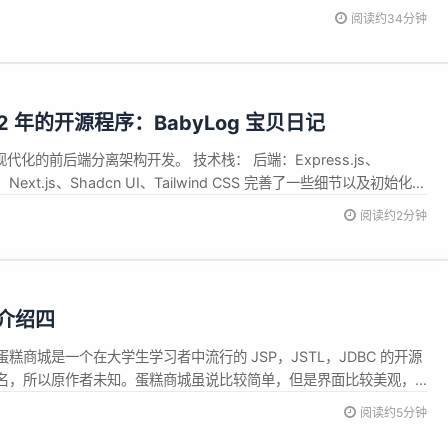
科技企业等进行了大量交流，一致认为DeepSeek的出现，对于中国
阅读约34分钟
里程碑的绝大好事。同时老DJ也有些担心，可能是杞人忧天吧，...
2 年的开源程序：BabyLog 宝贝日记
现代化的前后端分离架构开发。 技术栈： 后端：Express.js、
前端：Next.js、Shadcn UI、Tailwind CSS 完善了一些细节以及初始化的
tps://www.bilibili.com/video/BV1kbXfYkEdm 界面预览 支持
阅读约2分钟
版介绍四
四 蛋糕商城是一个在大学生学习者中流行的 JSP，JSTL，JDBC 的开源
名，所以原作者未知。蛋糕商城虽说比较简单，但是界面比较美观，
款非常优秀的开源例程。在大学生中非常流行。大家把它改造成形形
阅读约5分钟
在搜索引擎上发现这些作品。我是从一名大学生手上得到了蛋糕商城