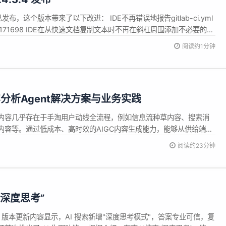
4.3.4 已发布，这个版本带来了以下改进： IDE不再错误地报告gitlab-ci.yml
L-171698 IDE在从快速文档复制文本时不再在斜杠周围添加不必要的空
更新再次被正确检测和处理。 [IJPL-175450] Terraform 中的 AWS 提
阅读约1分钟
分析Agent解决方案与业务实践
内容几乎存在于手淘用户动线全流程，例如信息流种草内容、搜索消
内容等。通过低成本、高时效的AIGC内容生成能力，能够从供给端缓
，通过源源不断的低成本供给倒推消费生态的建立。过去一年，我们
阅读约23分钟
生成、个性化文案、人设Agent等核心技术上的持续攻关，AIGC内
“深度思考”
新，版本更新内容显示，AI 搜索新增"深度思考模式"，答案专业可信，复