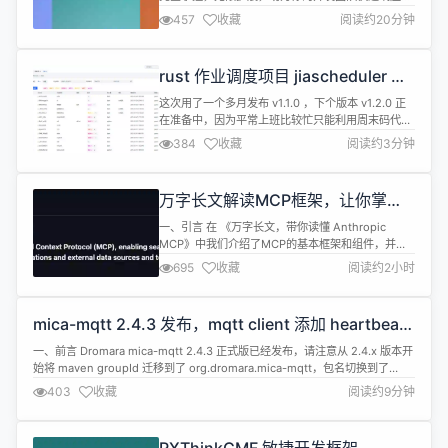
化，显著降低成本，不必投入几年时间和数百万资金
457
收藏
阅读约20分钟
研发，只需要花几分钟部署 NocoBase。
NocoBase 中文官网 官方文档 在线 Demo 汇总一周
产品更新日志，最新发布可以前往我们的博客查看。
rust 作业调度项目 jiascheduler 发
NocoBase 目前更新包括的版本更新包括三个分支：
布 v1.1.0
ma...
这次用了一个多月发布 v1.1.0 ，下个版本 v1.2.0 正
在准备中，因为平常上班比较忙只能利用周末码代码
的缘故，所以版本会比较慢，不过好在并不觉得是个
384
收藏
阅读约3分钟
负担，会长期开发，期待未来做出一个成体系的运维
自动化小生态 简单介绍一下 jiascheduler 是一款任
务调度软件，采用类似 master worker 的模型，支
万字长文解读MCP框架，让你掌握
持同时管理成千上万的节点 项目地址：...
mark3labs/mcp-go
一、引言 在 《万字长文，带你读懂 Anthropic
MCP》中我们介绍了MCP的基本框架和组件，并初
步说了在golang中的框架metoro-io/mcp-golang
695
收藏
阅读约2小时
和mark3labs/mcp-go。本文将通过实践和源码的方
式先解读mark3labs/mcp-go。 二、MCP-Server的
简述 MCP Server一般为轻量的服务端程序，通过一
mica-mqtt 2.4.3 发布，mqtt client 添加 heartbeat
种...
模式和策略
一、前言 Dromara mica-mqtt 2.4.3 正式版已经发布，请注意从 2.4.x 版本开
始将 maven groupId 迁移到了 org.dromara.mica-mqtt，包名切换到了
org.dromara，其它使用上均和老版本保持一致。强烈推荐 大家尽快升级到新
403
收藏
阅读约9分钟
的 2.4.x。 另由于老的文档散落在各个模块，不方便查看，我们新增了文档站...