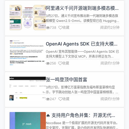
插入iframe元素、编辑元素ID功能； 新增：内置图
阿里通义千问开源端到端多模态模型
表插件新增【基本表格V2】插件，替换已弃用的...
Qwen2.5-Omni
3月27日，通义千问宣布推出新一代端到端多模态旗
舰模型 Qwen2.5-Omni。该模型现已在 Hugging
Face、ModelScope、DashScope 和 GitHub上开
738
收藏
阅读约2分钟
源开放。 Qwen2.5-Omni 是一种端到端多模态模
型，旨在感知各种模态，包括文本，图像，音频和视
频，同时以流式方式生成文本和自然语音响应。 关键
OpenAI Agents SDK 已支持大模型
特点 Omni 和新颖的架...
上下文协议 MCP
OpenAI 宣布其智能体——OpenAI Agents SDK 已
支持大模型上下文协议 MCP，并表示称正在为
OpenAI API 和 ChatGPT 桌面应用程序开发 MCP
256
收藏
阅读约1分钟
支持。 OpenAI Agents SDK 支持 MCP 对于开发复
杂的智能体具有巨大帮助。例如，在开发一个需要同
时进行文件处理、数据查询和网络信息收集的智能体
张一鸣登顶中国首富
时，开发者可以通过...
3月27日，彭博亿万富豪指数及福布斯富豪榜均显
示，字节跳动创始人张一鸣登顶中国富豪榜榜首，成
为中国首富。 福布斯预估张一鸣身家为655亿美元
247
收藏
阅读约1分钟
（约合4760.67亿元人民币），在全球富豪榜位列第
23位，马化腾与钟睒睒分别以535亿美元、531亿美
元的身家分列富豪榜第27和28位。彭博亿万富豪指
🔥 支持用户角色并集：开源无代码 /
数预估张一鸣身家为575亿美元，位居全球富豪榜第
低代码平台 NocoBase
24位，马化腾和钟睒...
NocoBase 是一个极易扩展的开源无代码开发平台。
完全掌控，无限扩展，助力你的开发团队快速响应变