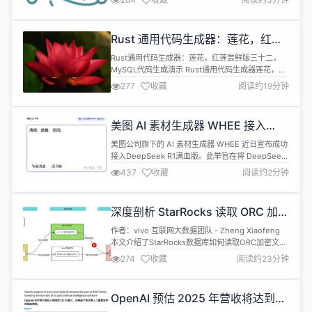
用。Electron 兼容 Mac、Windows 和 Linux，可
以构建出三个平台的应用程序。 Electron v35.1.0 更
新内容如下： Features 已添加...
Rust 通用代码生成器：莲花，红莲
尝鲜版三十二，MySQL 代码生成演
Rust通用代码生成器：莲花，红莲尝鲜版三十二，
示
MySQL代码生成演示 Rust通用代码生成器莲花，红
莲尝鲜版三十二。美化了包括Dao在内的所有代码生
277
收藏
阅读约19分钟
成物的缩进。修复了和枚举相关的一系列缺陷。支持
新的技术栈兼容性。更新了前端代码生成器。修复了
所有已知的缺陷，接近Beta质量。请部署在
美图 AI 素材生成器 WHEE 接入
Tomcat9 的目录下。 现在，已经发布尝鲜版三十二
DeepSeek R1
的介绍视频，视频请见...
美图公司旗下的 AI 素材生成器 WHEE 近日宣布成功
接入DeepSeek R1满血版。此举旨在将 DeepSeek
的专业提示词设计能力与 WHEE 的易用性相结合，
437
收藏
阅读约2分钟
帮助用户在无专业背景的情况下轻松生成高质量的图
像内容。用户只需输入简单的词汇，AI 便能一键生成
专业提示词，大大降低了使用门槛。 此次 WHEE 接
深度剖析 StarRocks 读取 ORC 加密
入 DeepSeek R1，通过提示词优化...
文件背后的技术
作者：vivo 互联网大数据团队 - Zheng Xiaofeng
本文介绍了StarRocks数据库如何读取ORC加密文
件，包括基础概念以及具体实现方案。深入探讨了利
274
收藏
阅读约23分钟
用ORC文件的四层结构和三层索引机制，实现高效查
询加密数据。希望通过本文对ORC加密文件读取功能
的实现细节的剖析，让读者更加深刻理解ORC文件，
OpenAI 预估 2025 年营收将达到
同时了解StarRocks支持加解密数据分析的方...