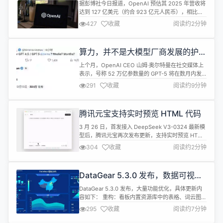
127 亿美元
据彭博社今日报道，OpenAI 预估其 2025 年营收将
达到 127 亿美元（约合 923 亿元人民币），相比
2024 年 37 亿美元（约合 269 亿元人民币）的营收
427
收藏
阅读约2分钟
翻了超三倍。 在该预估基础上，OpenAI 预计其
2026 年营收将达到 294 亿美元（约合 2,136.8 亿元
人民币），2029 年更将超过 1,250 亿美元（约合
算力，并不是大模型厂商发展的护城
9085....
河
上个月，OpenAI CEO 山姆·奥尔特曼在社交媒体上
表示，号称 52 万亿参数量的 GPT-5 将在数月内发
布。相较于上一代 GPT-4 的 2 万亿参数，体量上足
291
收藏
阅读约9分钟
足增长了 26 倍，虽无公布具体的训练成本，但想必
也一定是个天文数字，堪称大模型领域的“力大砖
飞”。 反观 LLM 界的“黑天鹅”，DeepSeek-V3 却仅
腾讯元宝支持实时预览 HTML 代码
用了 2048 块英伟达 H80...
3 月 26 日，首发接入 DeepSeek V3-0324 最新模
型后，腾讯元宝再次发布更新，支持实时预览 HTML
代码。 目前，元宝的混元与 DeepSeek 两大模型均
304
收藏
阅读约2分钟
支持代码生成，覆盖前端、脚本、数据处理等多种主
流语言，适配多类开发场景，适合开发者和各类用户
快速上手。结合元宝双模型在代码方面的表现，也还
DataGear 5.3.0 发布，数据可视化
够帮助用户代码审查相关工作。 此外，使用 De...
分析平台
DataGear 5.3.0 发布，大量功能优化，具体更新内
容如下： 重构：看板内置资源库中的表格、词云图、
水球图相关JS库移至相应插件内，以支持按需加载；
295
收藏
阅读约7分钟
新增：新增welcomeContent应用配置项，用于自
定义系统首页欢迎语； 新增：看板可视编辑模式新增