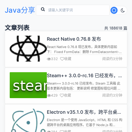
Java分享
文章列表
共 188618 篇
React Native 0.76.8 发布
React Native 0.76.8 现已发布，具体更新内容如
下： Fixed FormData：删除 FormDatacontent-
dispositionheader中不合规的filename*属性
332
收藏
阅读约3分钟
（9e846b4d11） DevX：当网络压力过大时，
DevTools 会断开连接。（08c04147ba） JS：修复
在 pnpm 设置中找不到react...
Steam++ 3.0.0-rc.16 已经发布，
Steam 工具箱
Steam++ 3.0.0-rc.16 已经发布，Steam 工具箱 此
版本更新内容包括： 更新说明 修复图标错位问题 升
级 Avalonia 至11.2.5 修复 docker hub 加速 新增反
429
收藏
阅读约3分钟
代 http3 支持 修复加速项存在部分选中时，加速后
依然错误的全选生效问题 修复网络测试出现错误会导
致程序崩溃问题 修复游戏加速插件下载时程序卡死问
Electron v35.1.0 发布，跨平台桌面
题 已知问...
应用开发工具
Electron 是一个使用 JavaScript、HTML 和 CSS 构
建跨平台的桌面应用程序。它基于 Node.js 和
Chromium，被 Atom 编辑器和许多其他应用程序使
284
收藏
阅读约3分钟