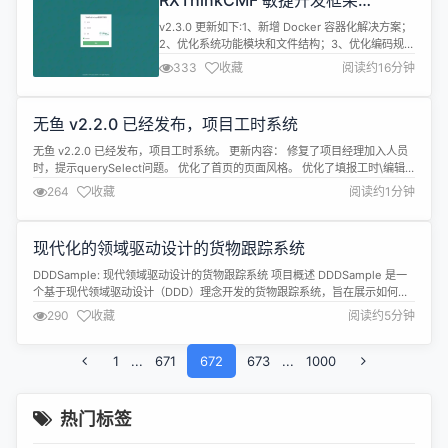
RXThinkCMF 敏捷开发框架
ThinkPhp8+Layui 版本 v2.3.0 发
v2.3.0 更新如下:1、新增 Docker 容器化解决方案；
布
2、优化系统功能模块和文件结构；3、优化编码规
范，统一命名和描述；4、优化数据库表结构和编
333
收藏
阅读约16分钟
码；5、优化模块页面，提升使用体验度；6、修复近
期用户反馈的问题； 项目介绍 一款基于
ThinkPHP8、Layui、MySQL 等技术栈研发的敏捷
无鱼 v2.2.0 已经发布，项目工时系统
开发框架，拥有整套完善的 RBAC 权限架构体系，以
用户...
无鱼 v2.2.0 已经发布，项目工时系统。 更新内容： 修复了项目经理加入人员
时，提示querySelect问题。 优化了首页的页面风格。 优化了填报工时\编辑
工时\查看工时的页面,以及部分描述。 修复了数据查询界面数据为0时的显示问
264
收藏
阅读约1分钟
题。 其他细节优化。 目前主要对新框架的问题修复，下个版本开始进行功能的
迭代和增加。 详情查看：https://gitee....
现代化的领域驱动设计的货物跟踪系统
DDDSample: 现代领域驱动设计的货物跟踪系统 项目概述 DDDSample 是一
个基于现代领域驱动设计（DDD）理念开发的货物跟踪系统，旨在展示如何运
用 DDD 原则构建高效、可维护和可扩展的企业级应用。该系统采用了分层架
290
收藏
阅读约5分钟
构、事件驱动架构、CQRS 等设计模式，并集成了 Spring Boot、JPA、JMS
等技术，为开发高质量的软件系统提供了良好...
1
...
671
672
673
...
1000
热门标签