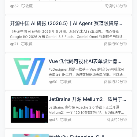
患；出了问题连日志在哪都找不到。真正有效的部署应该是分阶段可验收的
52
收藏
阅读约18分钟
&mdash;&mdash; 只有环境准备、软件安装、模型对接、权限配置、日志系统
和实战案例全部通过验证，才能算 Hermes Age...
开源中国 AI 研报 (2026.5)丨AI Agent 赛道融资爆
发；Google I/O 2026 发布 Gemini 全生态升级；AI
《开源中国 AI 研报》2026 年 5 月期，追踪全球 AI 行业动态。 热点导览
芯片与算力基础设施进入万亿市值时代
Google I/O 2026 发布 Gemini 3.5 Flash、Gemini Omni 视频模型与持续运
行 AI 助手 Gemini Spark，搜索迎来 25 年最大升级。 Anthropic 发布
71
收藏
阅读约50分钟
Claude Opus 4.8，提升诚实性与可靠性，支持动态工作...
Vue 低代码可视化AI表单设计器
FcDesigner v3.5 版本发布！
FcDesigner 版是一款基于 Vue 的低代码可视化AI
表单设计器工具，通过数据驱动表单渲染。可以通过
拖拽的方式快速创建表单，提高开发者对表单的开发
50
收藏
阅读约32分钟
效率，节省开发者的时间。并广泛应用于在政务系
统、OA 系统、ERP 系统、电商系统、流程管理等领
域。 源码地址: Github | Gitee | 文档 | 在线演示 核
JetBrains 开源 Mellum2：适用于
心功能* 内置表单多语言体系，轻松打...
AI 工作流的快速模型
JetBrains 宣布在 Apache 2.0 协议下正式开源
Mellum2：一个 120 亿参数的模型，专为解决生产
AI 中的延迟、吞吐量和成本这三大最棘手的挑战而设
45
收藏
阅读约2分钟
计。 公告称，Mellum 最初用于代码补全；如今已演
进为可以同时处理自然语言和代码。它现在是一款多
功能工具，能够为现代 AI 工作流中的路由、总结和