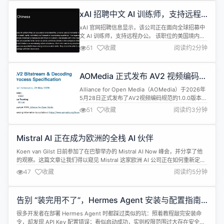
次调用时的当前时间。这意味着在同一事务内，无论
xAI 招聘中文 AI 训练师，支持远程
代码运行了多久、经过了多少次重试，now() 的值
办公
始...
xAI 官网招聘信息显示，该公司正在面向全球招募中
文 AI 训练师，支持远程办公。 该职位的美国境内候
选人时薪为 35 - 45美元，具体薪资则取决于相关经
51
收藏
阅读约2分钟
验、技能、教育背景、地理位置和资质等因素。 岗位
职责包括; 使用专有软件为涉及多语言音频片段、录
音、语音样本和各种语言听觉元素的项目提供标签、
AOMedia 正式发布 AV2 视频编码规
注释、录音和输入。 支持提供高质量的精选音频数
范，下一代视频压缩标准来了
据，确保清晰、自...
Alliance for Open Media（AOMedia）于2026年
5月28日正式发布了AV2视频编码规范的1.0.0版本，
这是该组织在AV1之后推出的全新一代视频压缩标
51
收藏
阅读约3分钟
准。AV2规范的目标是在相同码率下提供比AV1更高
的画面质量，或在相同画质下显著降低带宽需求。
AV2的核心升级 AV2规范的核心改进包括：更高的压
Mistral AI 正在成为欧洲的全栈 AI 伙伴
缩效率&mdash;&mdash;...
Koen van Gilst 日前参加了在巴黎举办的 Mistral AI Now 峰会，并分享了他
的观察。这篇文章让我们得以窥见 Mistral 这家欧洲 AI 公司正在如何重新定位
自己&mdash;&mdash;从一家模型公司，转变为涵盖基础设施、模型和应用的
47
收藏
阅读约5分钟
全栈 AI 供应商。 自有算力基础设施 本次峰会传达的最明确信号之一，是
Mistral 正在大...
告别 “装完用不了”，Hermes Agent 安装与配置指南6
月最新版
很多开发者在部署 Hermes Agent 时都踩过类似的坑：照着教程敲完安装命
令，却发现 API Key 配置错误；看似启动成功，实则权限范围过大存在安全隐