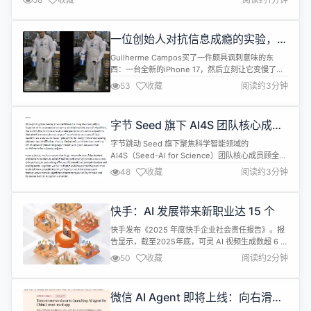
go/releases/v1.11.4
一位创始人对抗信息成瘾的实验，购
买 iPhone 17 然后对其限速
Guilherme Campos买了一件颇具讽刺意味的东
西：一台全新的iPhone 17，然后立刻让它变慢了。
这听起来有违常理&mdash;&mdash;花大价钱买一
53
收藏
阅读约3分钟
台性能怪兽，再亲手把它降速&mdash;&mdash;但
他有充分的理由。 Campos长期与&quot;刷屏成瘾
&quot;（doomscrolling）作斗争。他尝试过常见的
字节 Seed 旗下 AI4S 团队核心成员
解决方案：彻底断网...
顾全全宣布离职
字节跳动 Seed 旗下聚焦科学智能领域的
AI4S（Seed-AI for Science）团队核心成员顾全全
在 X 平台上官宣了离职消息： 今天是我在字节跳动
48
收藏
阅读约3分钟
Seed 的最后一天。 过去三年里，我有幸在人工智能
领域两个最令人振奋的前沿领域工作：用于药物发现
的人工智能，以及前沿大型语言模型的开发。职业生
快手：AI 发展带来新职业达 15 个
涯中能同时致力于治愈疾病和构建前沿智能的机会实
属罕见...
快手发布《2025 年度快手企业社会责任报告》。报
告显示，截至2025年底，可灵 AI 视频生成数超 6 亿
个。企业重点布局大模型领域，累计申请专利 510
50
收藏
阅读约2分钟
件，获得授权 270 件。 截至 2025 年底，快手平台
共带动 4860 万个就业机会，其中平台直接带动就业
2600 万个，商业生态体系带动就业 1548 万个，内
微信 AI Agent 即将上线：向右滑动
容生态体系带动就业 712 万个。...