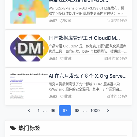
Waifu2x-Extension-GUI
中间推理步骤提供支持。 Mellum...
v3.138.01 已经发布，机器学习多媒
Waifu2x-Extension-GUI v3.138.01 已经发布，机
体处理应用
器学习多媒体处理应用 此版本更新内容包括： ⭐下载
链接 详情查看：
57
收藏
阅读约1分钟
https://gitee.com/aaronfeng0711/Waifu2x-
Extension-GUI/releases/v3.138.01
国产数据库管理工具 CloudDM
3.1.0 发布：初始化、驱动管理与升
产品介绍 CloudDM 是一款免费开源的团队化数据库
级体验全面优化
管理工具，面向研发、DBA 与数据团队，提供统一
Web 数据库访问、权限控制、SQL 审核、数据脱
54
收藏
阅读约10分钟
敏、流程协同及数据库 CI/CD 能力，帮助企业提升
数据库协作效率与治理规范。 快速体验 CloudDM
3.1.0 重点优化了首次部署初始化、驱动下载与升级
AI 在六月发现了多个 X.Org Server
链路，首次部署即可通过初始化向导快速完成配置。
安全漏洞
...
研究人员最新发现了九个影响 X.Org 服务器以及
XWayland 组件的安全漏洞。其中，8 个漏洞由
Trend Micro 的 TrendAI Zero Day Initiative 发现
63
收藏
阅读约2分钟
并公布。还有一个漏洞则由红帽公司的资深 X.Org 输
入开发人员 Peter Hutterer 发现。 这些漏洞包括：
1
...
Font Alias Stack-based ...
66
67
68
...
1000
热门标签