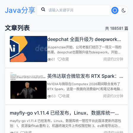
Java分享
文章列表
共 188581 篇
deepchat 全面升级为 deepwork，
成为你的工作助手
从openclaw开始，公司老板们经历了一场又一场的
热潮，deepchat也跟随升级为deepwork，开始探
索企业数字员工助手 本次为重大更新： AI框架更换
61
收藏
阅读约2分钟
为spring-ai&amp;spring-ai-alibaba 集成flyway，
实现数据库自动升级 默认向量数据库使用
postgresql，减少快速启动组件依赖（目前演示环境
英伟达联合微软发布 RTX Spark：
用supabase） ...
消费级 ARM 超级芯片、1 Petaflop
NVIDIA与微软在Computex 2026期间联合发布了
算力塞进 Windows PC
RTX Spark，这是一款面向消费级PC和笔记本电脑的
ARM超级芯片。NVIDIA CEO将其描述为&quot;个
53
收藏
阅读约3分钟
人电脑的新起点&quot;，将Petaflop级AI算力带入消
费级设备。 RTX Spark的核心参数令人印象深刻：
Blackwell架构GPU与Grace CPU的结合，台积电
mayfly-go v1.11.4 已经发布，Linux、数据库统一管
N3E...
控平台
mayfly-go v1.11.4 已经发布，Linux、数据库统一管控平台此版本更新内容包
括：1、资源操作tab重构 2、机器终端文件上传权限控制 3、es新增导出功能
4、kafka操作优化详情查看：https://gitee.com/dromara/mayfly-
58
收藏
阅读约1分钟