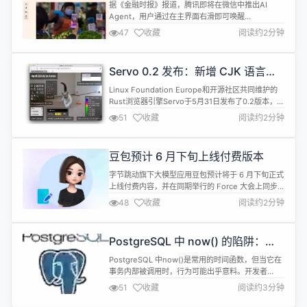
即可唤醒，支持自动调用小程序
据《金融时报》报道，腾讯即将在微信中推出AI
Agent，用户通过在主界面右滑即可唤醒
&mdash;&mdash;类似于在iPhone上调用Siri的方
47
收藏
阅读约2分钟
式。这款AI Agent将能够代表用户自动操作微信内的
小程序，完成充值、缴费、点餐等日常任务，真正实
现&quot;甩手不管&quot;的自动化体验。 知情人士
Servo 0.2 发布：新增 CJK 语言支
透露，该AI Agent的核心能力是自主使用微信小...
持、Android 端 APK 缩小 30%
Linux Foundation Europe和开源社区共同维护的
Rust浏览器引擎Servo于5月31日发布了0.2版本，这
是该项目的月度发布计划的一部分。Servo 0.2在桌
51
收藏
阅读约2分钟
面端和Android端都有显著改进，其中Android端的
重构最为明显。 Servoshell是Servo在Android上的
演示浏览器应用，此次更新带来了全新设计的历史记
豆包预计 6 月下旬上线付费版本
录视图，...
字节跳动旗下大模型应用豆包预计将于 6 月下旬正式
上线付费内容，并在同期举行的 Force 大会上同步
更新相关功能。 据悉，该时间节点的确立主要受限于
48
收藏
阅读约2分钟
PC 端与移动端在基础功能和收费体系上仍需约一个
月的时间进行适配改造。若整体业务推进顺利，豆包
计划于第三季度进一步结合电商功能以完善付费场
PostgreSQL 中 now() 的陷阱：事
景，届时将通过定向补贴为抖音商城进行引流，并在
务内时间静止问题
第四季度全面进入稳定运行...
PostgreSQL 中now()是常用的时间函数，但当它在
事务内部被调用时，行为可能出乎意料。开发者
Marcin 近日在开发 Emmett 库时踩到了这个坑，并
51
收藏
阅读约3分钟
在博客中详细记录了问题根因和解决方案。 核心问题
在于：now()返回的是事务开始时的时间戳，而非每