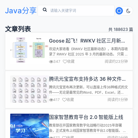
Java分享
文章列表
共 188623 篇
Goose 起飞！RWKV 社区三月新增
14 篇学术论文和若干多模态项目
欢迎大家收看《RWKV 社区最新动态》，本期内容收
录了 RWKV 社区 2025 年 3 月的最新动态。 只需 3
分钟，快速了解 RWKV 社区 3 月都有哪些新鲜事！
347
收藏
阅读约23分钟
3 月动态省流版（TL;DR） RWKV 学术研究动态 新
论文：RWKV-7 "Goose"（RWKV-7 架构论文） 新
论文：ChemRB（RWKV 分子生成模型） 新论文：
腾讯元宝宣布支持多达 36 种文件格
LALIC（...
式的解析与处理
腾讯元宝宣布再次更新，可以直接上传36种格式的文
件——无论是最常见的Word、PDF、Excel，还
是.py、.java、.json等等开发文件，都能理解。 在开
417
收藏
阅读约1分钟
发场景，只要上传文件，腾讯元宝即可识别其中的内
容，并按照用户的要求完成代码解读、代码审查、定
位Bug、提供修改建议、优化语法，还可以将代码转
国家智慧教育平台 2.0 智能版上线
换成另一种语言。 比如，可以直接上传项目中的
Python文...
教育部召开国家教育数字化战略行动2025年部署
会，正式发布上线国家智慧教育平台2.0智能版。 国
家终身教育智慧教育平台完成首批智能化功能开发，
577
收藏
阅读约2分钟