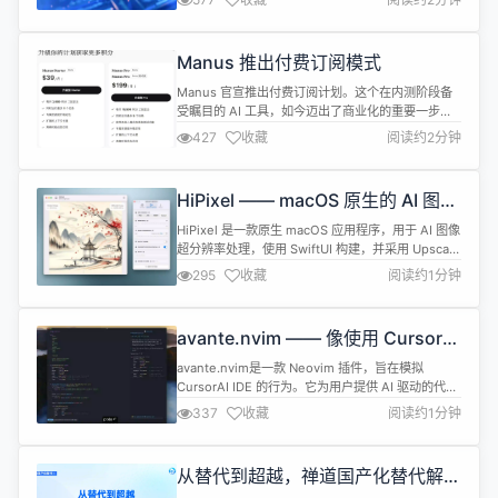
上线白泽智慧学伴、AI智能搜索、AI视频总结和AI视
频导航四大智能应用。国家终身教育智慧教育平台自
2024年12月上线，目前已上线课程2000门，为学习
Manus 推出付费订阅模式
者提供多类型、多层次、多样态的优质学习资源和个
性化、智能化、便捷化...
Manus 官宣推出付费订阅计划。这个在内测阶段备
受瞩目的 AI 工具，如今迈出了商业化的重要一步。
免费用户依然可以享受 1000 积分的基础额度，但使
427
收藏
阅读约2分钟
用规则有了明确限制： 月度积分按订阅周期分配，用
完即止，不能结转到下个月。 免费积分不会过期，但
优先消耗月度积分和附加积分。 不同付费计划解锁更
HiPixel —— macOS 原生的 AI 图像
强大功能，包括更高算力、更长上下文支持和高峰期
超分辨率工具
优先访问。 Ma...
HiPixel 是一款原生 macOS 应用程序，用于 AI 图像
超分辨率处理，使用 SwiftUI 构建，并采用 Upscayl
的强大 AI 模型。 特性 原生 macOS 应用程序，使用
295
收藏
阅读约1分钟
SwiftUI 界面 使用 AI 模型进行高质量图像放大 GPU
加速，处理速度快 支持多种图像格式 文件夹监控功
能，自动处理新增图像 现代化直观的用户界面 支持
avante.nvim —— 像使用 Cursor
U...
AI IDE 一样使用你的 Neovim
avante.nvim是一款 Neovim 插件，旨在模拟
CursorAI IDE 的行为。它为用户提供 AI 驱动的代码
建议，并能够以最小的努力将这些建议直接应用于他
337
收藏
阅读约1分钟
们的源文件。 特点： 人工智能代码辅助：与人工智
能交互，询问有关你当前代码文件的问题，并接收改
进或修改的智能建议。 一键应用：使用单个命令快速
从替代到超越，禅道国产化替代解决
将 AI 建议的更改应用于你的源代码，从而简化编