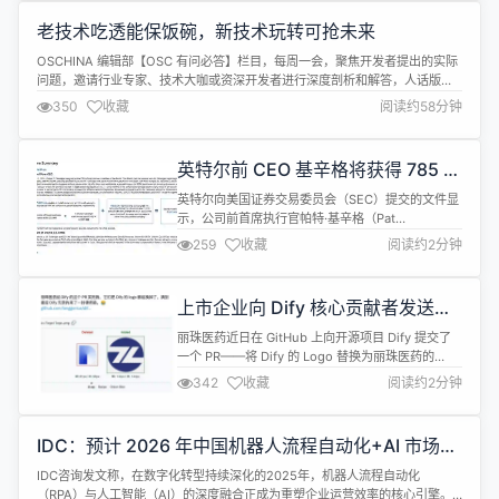
医国粹超强大脑，广安门医院集成了院内优质临床病
老技术吃透能保饭碗，新技术玩转可抢未来
例数据及中医名师临床经验，构建了涵盖疾病、证
候、中药、古籍文献等多类别中...
OSCHINA 编辑部【OSC 有问必答】栏目，每周一会，聚焦开发者提出的实际
问题，邀请行业专家、技术大咖或资深开发者进行深度剖析和解答，人话版呈
现开发者们最关心的问题。 欢迎各位开发者说出你最关心的技术难题，也欢迎
350
收藏
阅读约58分钟
资深开发 er、行业专家、学者大咖们自荐！ 交流可添加微信：JunoHsu1122
在技术浪潮以“月”为周期迭代的今天，老牌语言如何历久弥新？2...
英特尔前 CEO 基辛格将获得 785 万
美元离职补偿
英特尔向美国证券交易委员会（SEC）提交的文件显
示，公司前首席执行官帕特·基辛格（Pat
Gelsinger）在2024年12月离开公司后，将获得高
259
收藏
阅读约2分钟
达785万美元（约合人民币5700万元）的离职补偿。
其中700万美元将在18个月内支付，包括年薪和目标
现金奖金，根据协议，他将获得125万美元年薪的18
上市企业向 Dify 核心贡献者发送辱
个月（187.5万美元），以及344万美元1.5倍的目标
骂邮件
现...
丽珠医药近日在 GitHub 上向开源项目 Dify 提交了
一个 PR——将 Dify 的 Logo 替换为丽珠医药的
Logo。 Dify 是一款开源的大语言模型(LLM) 应用开
342
收藏
阅读约2分钟
发平台。它融合了后端即服务（Backend as
Service）和 LLMOps 的理念，使开发者可以快速搭
建生产级的生成式 AI 应用。 Dify 内置了构建 LLM
IDC：预计 2026 年中国机器人流程自动化+AI 市场突
应用所...
破 70 亿元
IDC咨询发文称，在数字化转型持续深化的2025年，机器人流程自动化
（RPA）与人工智能（AI）的深度融合正成为重塑企业运营效率的核心引擎。