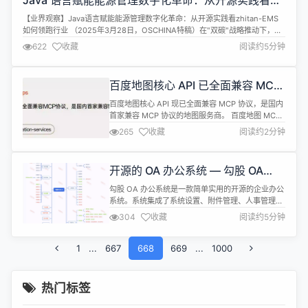
Java 语言赋能能源管理数字化革命：从开源实践看
显示器）进行交互。 编辑文本和二进制内容。 为广
zhitan-EMS 如何领跑行业
泛的微控制器...
【业界观察】Java语言赋能能源管理数字化革命：从开源实践看zhitan-EMS
如何领跑行业 （2025年3月28日，OSCHINA特稿）在"双碳"战略推动下，全
球能源管理系统正经历智能化转型。作为企业级开发的首选语言，Java凭借其
622
收藏
阅读约5分钟
技术优势成为能源管理领域的核心引擎。本文深度解析Java技术栈在能源管理
系统中的创新应用，并揭秘开源项目智碳EMS（z...
百度地图核心 API 已全面兼容 MCP
协议
百度地图核心 API 现已全面兼容 MCP 协议，是国内
首家兼容 MCP 协议的地图服务商。 百度地图 MCP
Server 核心功能： 官方文档写道： 百度地图已经完
265
收藏
阅读约2分钟
成了 8 个核心 API 接口和 MCP 协议的对接， 涵盖
逆地理编码、地点检索、路线规划等。 作为国内首家
支持 MCP 协议的地图服务商，百度地图 MCP
开源的 OA 办公系统 — 勾股 OA
Server 发布后，智能体开发者...
5.7.2 发布
勾股 OA 办公系统是一款简单实用的开源的企业办公
系统。系统集成了系统设置、附件管理、人事管理、
行政管理、消息管理、企业公告、知识网盘、审批流
304
收藏
阅读约5分钟
程设置、办公审批、日常办公、财务管理、客户管
理、合同管理、项目管理、任务管理等功能模块。系
1
...
667
统简约，易于功能扩展，方便二次开发，可以用来做
668
669
...
1000
日常 OA，CRM，ERP，业务管理等系统。 勾股
OA5.7.2版，主要更是部分功...
热门标签