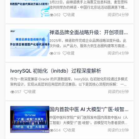
方案2.0发布！
辑...
3月22日，由禅道携手上海惠艾信息科技、麦哲思科
技共同举办的禅道・中国行北京站活动圆满落下帷
幕。 除深入探究AI赋能研发项目管理外，禅道在活动
362
收藏
阅读约4分钟
现场正式发布了《禅道国产化替代解决方案2.0》，
助力企业全方位构建自主可控的研发项目管理新体
系！ 该方案基于当前行业对自主可控、安全可靠的国
禅道品牌全面战略升级：开创项目管
产化替代工具需求迫切的现状，在原有国产化替代解
理国产化替代新格局
决方案1.0的基础上完成功能升级...
2025年，禅道软件完成企业品牌战略深度升级。此
次升级，从产品力、服务力到生态圈构建等方面进行
了全面优化，以更智慧的解决方案、更开放的生态布
319
收藏
阅读约4分钟
局，更安全的国产化解决方案，助力企业实现从“工
具应用”到“价值创造”的跨越式发展。 【点击上图查
看视频】 一、禅道集团官网升级，多维助力提升用户
IvorySQL 初始化（initdb）过程深度解析
体验 从2023年6月至今，禅道通过与艾体验团队的
全程合作，经过长期悉心打...
作为一款深度兼容 Oracle 的开源数据库，IvorySQL 在初始化阶段通过多模式
架构设计，实现从底层到应用层的灵活兼容。以下是其核心流程的拆解： 一、
初始化模式：PG 与 Oracle 的“双面基因” 1. 模式选择与参数设计 通过 initdb
357
收藏
阅读约6分钟
命令的 -m 参数，用户可指定数据库的初始兼容模式： # 初始化Oracle兼容模
式（默认） ./init...
国内首款中医 AI 大模型“广医·岐智”
发布
中国中医科学院广安门医院发布国内首款中医AI（人
工智能）大模型“广医·岐智”。该模型可为患者提供更
便捷智能的就医服务，帮助医生更准确高效地完成诊
504
收藏
阅读约3分钟
疗。未来，广安门医院还将打造“AI国医名师数字分
身”，为基层医疗赋能。 为给广医·岐智大模型配备中