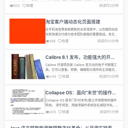
IDC研究显示，中国RPA+AI解决方案市场规模在2023年已达24.7亿元人民
500
收藏
阅读约3分钟
币，同比增长15.9%，并预计在2026年突破70亿元大关。这一增长轨迹不仅印
证了技术革新对产业的深刻影响，更预示着智能自动化领域即将迎来质...
淘宝客户端动态化页面搭建
在手机淘宝等高频更新的业务场景中，UI页面的动态
化和快速交付成为技术团队面临的重要挑战。本文围
绕“客户端动态化页面搭建”这一主题，深入探讨了如
288
收藏
阅读约10分钟
何通过抽象框架设计解决高动态化页面的快速构建问
题。文章详细介绍了框架的核心模块（如
DataEngine、LayoutEngine、StateCenter等）、
Calibre 8.1 发布，功能强大的开源
页面动态性实现方式、组件通信机制以及业务接入流
电子书工具
程，并结合实际...
Calibre 开源项目是 Calibre 官方出的电子书管理工
具。它可以查看，转换，编辑和分类所有主流格式的
电子书。Calibre 是个跨平台软件，可以在 Linux、
349
收藏
阅读约3分钟
Windows 和 macOS 上运行。 Calibre 8.1 现已正
式发布，此次更新内容如下： 新功能 Edit metadata
dialog：允许右键单击封面以使用外部程序进行编辑
Collapse OS：面向“末世”的操作系
...
统
Collapse OS 是专门针对末世/废土环境使用的操作
系统。 凛冬将至，而崩溃操作系统旨在减轻冲击。它
是一个Forth 操作系统，以及一系列工具和文档，其
305
收藏
阅读约1分钟
唯一目的是：在文明崩溃的情况下，保留编程微控制
器的能力。 它被设计为： 在最小化和临时拼凑的机
器上运行。 通过临时拼凑的手段（串行端口、键盘、