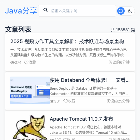
Java分享
文章列表
共 188581 篇
2025 视频协作工具全景解析：技术跃迁与场景重构
一、技术演进：从功能工具到智能生态 2025年视频协作软件的核心竞争力已
从基础功能升级为技术生态的构建。以分秒帧为例，其音视频生产协作系统，
可帮助创作者在云端构建工作流，让跨地域、跨终端、跨团队的协作组可以在
374
收藏
阅读约6分钟
统一的安全平台上管理所有媒体资源、任务、反馈信息，从而更高效地创作并
交付优质内容。而Frame.io V4通过与徕卡、佳能等相机厂商合作，实现
C2C（C...
使用 Databend 全新体验！一文看
懂 Databend 可视化管控平台
BendDeploy 是 Databend 提供的一套基于
BendDeploy
Kubernetes 的标准化私有部署管控平台，为用户提
供一站式 Databend 数据库集群管理工具，能够快
331
收藏
阅读约25分钟
速、安全地实现 Databend 多集群、多租户的部署、
管理。BendDeploy 借助直观的操作界面，为用户提
供了简单易用的可视化运维体验，极大地提升运维效
Apache Tomcat 11.0.7 发布
率，减少错误和中断，提高服务质量...
Apache Tomcat 11.0.7 现已发布，该版本针对
Jakarta EE 11。 公告提醒称：Tomcat 10 及以后版
本的用户应注意，作为 Java EE 向 Eclipse 基金会
327
收藏
阅读约2分钟