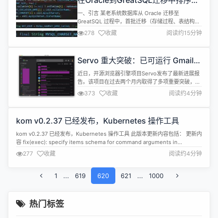
在Oracle到GreatSQL迁移中排序规
则改变引发的乱码问题分析及解决
一、引言 某老系统数据库从 Oracle 迁移至
GreatSQL 过程中，首批迁移（存储过程、表结构、
基础数据）顺利完成。然而，第二批数据迁移时出现
278
收藏
阅读约15分钟
主键冲突问题：原Oracle数据库中存在主键字段A与
a（忽略大小写后视为相同值），但 GreatSQL 默认
排序规则 utf8mb4_0900_ai_ci 不区分大小写，导致
Servo 重大突破：已可运行 Gmail
主键冲突。 为解决此问题，将排序规则...
和 Google Chat，多项 Web 特性支
近日，开源浏览器引擎项目Servo发布了最新进展报
持获得显著提升
告。该项目在过去两个月内取得了多项重要突破，其
中最引人注目的是已经可以运行Gmail和Google
373
收藏
阅读约4分钟
Chat等复杂网站，这标志着Servo在Web兼容性方面
迈出了重要一步。 AI政策保持不变 值得一提的是，
Servo社区近期就是否允许使用AI工具（如GitHub
kom v0.2.37 已经发布，Kubernetes 操作工具
Copilot）进行了广泛讨论。根据社区反馈，...
kom v0.2.37 已经发布，Kubernetes 操作工具 此版本更新内容包括： 更新内
容 fix(exec): specify items schema for command arguments in
ExecTool function refactor(port-forward): 将 PortForward 方法从
277
收藏
阅读约4分钟
Kubectl 移到 Pod...
1
...
619
620
621
...
1000
热门标签