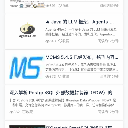
态奖励模型（Unified Reward-Think）。“首次让奖
391
收藏
阅读约6分钟
励模型在各视觉任务上真正 “学会思考”，实现对复杂
视觉生成与理解任务的准确评估、跨任务泛化与推理
可解释性的大幅提升。” 目前该项目已全面开源：包
🔥 Java 的 LLM 框架，Agents-
括模型、数据集、训练脚本与评测工具。“Unifie...
Flex v1.0.9 发布
Agents-Flex： 一个基于 Java 的 LLM 应用开发及
编排框架。 经过近 1 年的开发和迭代，Agents-
Flex 发布了 30+ 个版本，终于迎来了 v1.0.0 正式版
643
收藏
阅读约12分钟
本。 与此同时，基于 Agents-flex 开发的对标 Dify
Coze 等产品的 AIFlowy 也正式对外开源，开源地
址：https://gitee.com/aif...
MCMS 5.4.5 已经发布，铭飞内容
管理系统
MCMS 5.4.5 已经发布，铭飞内容管理系统 此版本
更新内容包括： 【优化】优化单篇类型无文章静态化
提示 【优化】优化自定义业务保存更新错误提示
373
收藏
阅读约1分钟
【优化】优化单篇类型无文章静态化提示 【优化】优
化自定义业务保存更新错误提示 【修复】修复栏目和
文章id精度丢失问题 【修复】修复自定义模型验证码
深入解析 PostgreSQL 外部数据封装器（FDW）的
校验值未正常回显 【修复】具体参考开源中国与
SELECT 查询执行机制
GitHub的ISS...
引言 PostgreSQL 中的外部数据封装器（Foreign Data Wrapper, FDW）是
一种扩展，允许您像访问 PostgreSQL 数据库中的表一样，访问和操作存储在
外部数据源中的数据。FDW 使 PostgreSQL 能够与多种数据存储系统（包括
362
收藏
阅读约12分钟
关系型和非关系型）进行集成，并以统一的方式在 PostgreSQL 环境中呈现这
些数据。将一个表...