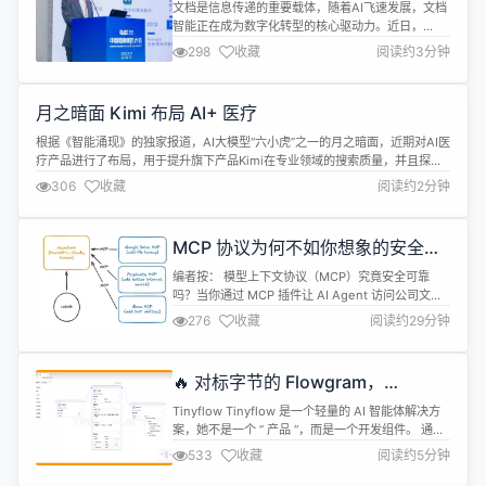
合合信息 AI 助力打造视觉安全防护
文档是信息传递的重要载体，随着AI飞速发展，文档
体系
智能正在成为数字化转型的核心驱动力。近日，
2025中国图象图形大会在湖南长沙顺利举行，由中
298
收藏
阅读约3分钟
国图象图形学学会（CSIG）主办，CSIG文档图像分
析与识别专委会、上海合合信息科技股份有限公司
（以下简称“合合信息”）共同承办，北京科技大学、
月之暗面 Kimi 布局 AI+ 医疗
上海市图像图形学学会协办的“CCIG2025文字识别
与文档智能论坛”备受关注，...
根据《智能涌现》的独家报道，AI大模型“六小虎”之一的月之暗面，近期对AI医
疗产品进行了布局，用于提升旗下产品Kimi在专业领域的搜索质量，并且探索
Agent等产品方向。 针对上述信息，月之暗面回应《智能涌现》：Kimi近期持
306
收藏
阅读约2分钟
续在优化财经、法律、医学等专业领域的搜索信源质量，希望给用户提供更可
信、可靠的高质量回答。 据了解，月之暗面自 2024 年年底，就开...
MCP 协议为何不如你想象的安全？
从技术专家视角解读
编者按： 模型上下文协议（MCP）究竟安全可靠
吗？当你通过 MCP 插件让 AI Agent 访问公司文
档、员工聊天记录或客户信息时，你真的了解潜在的
276
收藏
阅读约29分钟
安全风险吗？ 文章详细剖析了 MCP 存在的四大问
题：协议自身的安全性不足，包括缺乏标准化的身份
认证机制及存在可能执行恶意代码的风险；用户体验
🔥 对标字节的 Flowgram，
方面的局限，如缺乏工具风险分级和成本控制；大语
Tinyflow v0.1.10 发布
言模型安全方面的挑战，...
Tinyflow Tinyflow 是一个轻量的 AI 智能体解决方
案，她不是一个 ” 产品 “，而是一个开发组件。 通过
集成 Tinyflow，您可以使得任何的传统应用，具备
533
收藏
阅读约5分钟
AI 智能体编排的能力。 特性 Tinyflow 前端基于
Web Component 开发，因此支持 React、Vue、