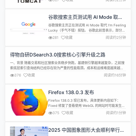
转移的一部分，Java EE 已从 Java EE 迁移到
Jakarta EE，因此所有已实施 API 的主包已从
javax.*变为jakarta.*。这几乎肯...
谷歌搜索主页测试用 AI Mode 取代
「手气不错」按钮
谷歌搜索主页正在测试用 AI Mode 取代 I’m Feeling
Lucky（手气不错）按钮。 谷歌此前曾表示，部分美
国用户将会在 Google 搜索服务中看到 AI Mode 选
281
收藏
阅读约2分钟
项。 对于谷歌搜索最新的变更，谷歌发言人 Ashley
Thompson 表示这只是众多实验之一，该公司经常
对用户测试以不同的方式访问有用的功能，但经过测
得物自研DSearch3.0搜索核心引擎升级之路
试的产品并不总是会广泛...
一、背景 随着交易和社区搜索业务稳步快跑，基建侧引擎越来越复杂，之前搜
索底层索引查询结构已经存在较为严重的性能瓶颈。成本和运维难度越来越
高。在开发效率上和引擎的稳定性上，也暴露出了很多需要解决的运维稳定性
376
收藏
阅读约16分钟
和开发效率短板。而在引擎的业务层部分也需要逐步升级，来解决当前引擎中
召回层和业务层中各个模块强耦合，难维护，迭代效率低下等问题。 二、引擎
开发技术方案 DS...
Firefox 138.0.3 发布
Firefox 138.0.3 现已发布，具体更新内容如下：
Fixed 修复了查看使用 WebGL 的网站时可能发生的
崩溃。（Bug 1961191） 修复了当某些 SVG 效果
375
收藏
阅读约1分钟
（例如模糊或阴影）应用于非常小的区域时浏览器可
能反复崩溃的问题。（Bug 1924241） 在 Linux
上，修复了当 HDR 支持不可用时，Wayland 上的视
2025 中国图象图形大会顺利举行，
频播放会出现 ...