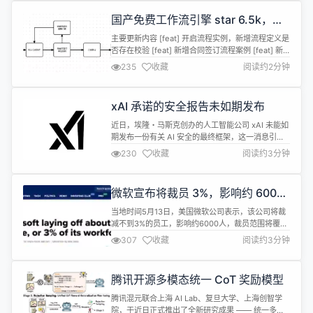
Angular、Svelte 等任何框架，当然也包括 原生...
国产免费工作流引擎 star 6.5k，
Warm-Flow 升级 1.7.2（新增案例
主要更新内容 [feat] 开启流程实例，新增流程定义是
和修复缺陷）
否存在校验 [feat] 新增合同签订流程案例 [feat] 新
增企业采购流程案例 [update] mybatis-plus逻辑删
235
收藏
阅读约2分钟
除，删除值和未删除值强制设置为0和1 [update] 合
并流程变量方法改成public修饰 [update] 如果没有
网关，是驳回跳转线，跳转条件会默认加上
xAI 承诺的安全报告未如期发布
undefin...
近日，埃隆・马斯克创办的人工智能公司 xAI 未能如
期发布一份有关 AI 安全的最终框架，这一消息引起
了监测机构 “Midas Project” 的关注。 xAI 在 AI 安
230
收藏
阅读约3分钟
全方面的表现一直不尽如人意，其 AI 聊天机器人
Grok 在处理某些请求时，曾出现不当行为，比如不
经意地处理女性照片。同时，Grok 在语言表达上也
微软宣布将裁员 3%，影响约 6000
比竞争对手如 Gemini 和 C...
人
当地时间5月13日，美国微软公司表示，该公司将裁
减不到3%的员工，影响约6000人，裁员范围将覆盖
所有级别和地区。微软称，将在美国华盛顿州雷德蒙
307
收藏
阅读约3分钟
德市裁员1985人。 微软发言人在给外媒CNBC的一
份声明中提到：此次微软裁员与业绩无关，目标之一
是减少管理层级。 截至今年6月底，微软在全球拥有
腾讯开源多模态统一 CoT 奖励模型
22.8万名员工。这是自2014年以来，微软11年里的
第三次大规模裁员...
腾讯混元联合上海 AI Lab、复旦大学、上海创智学
院，于近日正式推出了全新研究成果 —— 统一多模