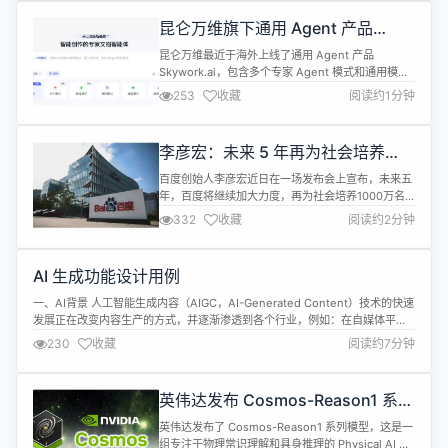
支持多模态输入和输出（当底层模型支持...
昆仑万维旗下通用 Agent 产品
Skywork.ai 限时免费
昆仑万维最近于海外上线了通用 Agent 产品
Skywork.ai，包含多个专家 Agent 模式和通用模
式。 Skywork AI 目前正在进行测试，用户可以直接
253
收藏
阅读约1分钟
注册，并且在测试期间完成任务不消耗积分。
Skywork AI 旨在通过 AI 驱动的工具提升生产力。
https://skywork.ai/ 据介绍，Skywork.ai 以高频使
李彦宏：未来 5 年再为社会培养
用场景为核心，...
1000 万 AI 人才
百度创始人李彦宏近日在一场发布会上宣布，未来五
年，百度将继续加大力度，再为社会培养1000万名
人工智能（AI）人才。 据悉，百度在2020年曾提出
332
收藏
阅读约2分钟
一项目标，计划在五年内培养500万名 AI 人才，并
于2024年提前完成了这一目标。为了进一步扩大人
才培养的规模，百度推出了 “百度人才培养星河” 计
AI 生成功能设计用例
划，旨在再培养500万名专注于大模型技术的人才。
在此基础上，百...
一、AI背景 人工智能生成内容（AIGC，AI-Generated Content）技术的快速
发展正在改变内容生产的方式，并逐渐渗透到各个行业，例如：在自媒体平台
自动编写文案并发布，快速分析数据，写小说，画漫画等。强大的文本生成能
230
收藏
阅读约7分钟
力已经实现了生产力超过生产资料，提供了更加高效的生产力，将AI引入到工
作中成为发展的方向。 目前公司编写测试用例为人工编写，存在手...
英伟达发布 Cosmos-Reason1 系列
物理 AI 模型
英伟达发布了 Cosmos-Reason1 系列模型，这是一
组专注于物理常识理解和具身推理的 Physical AI 模