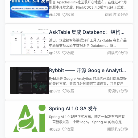
DDL 处理，支持 Batch 模式，新增
引言 ApacheFlink社区很开心地宣布，在经过4个月
Iceberg 支持
的版本开发之后，FlinkCDC3.4.0版本已经正式发
布。FlinkCDC是流行的流式数据集成框架，
425
收藏
阅读约10分钟
CDC3.4.0版本强化了框架对于高频表结构变更的支
持，框架支持了batch执行模式，新增
ApacheIcebergSink连接器支持，用户可以使用
AskTable 集成 Databend：结构化
FlinkCDC将数据库数据全增量一体化实时写入Ic...
数据的 AI 查询新体验
近日，企业级智能数据分析工具 AskTable 在其产品
中新增支持云原生数据湖仓 Databend。继
MySQL、PostgreSQL、ClickHouse、TiDB 等之
255
收藏
阅读约9分钟
后，Databend 成为 AskTable 支持的又一款现代分
析型数据库。此次集成将自然语言分析与高性能数仓
能力结合，为用户带来更便捷、更智能的数据分析体
Rybbit —— 开源 Google Analytics
验。 从写 SQL 到问问题，...
替代品
Rybbit是 Google Analytics 的现代开源且隐私友好
的替代方案。只需几分钟即可完成设置，并且使用起
来非常直观。 主要特点 所有关键的网络分析指标，
372
收藏
阅读约1分钟
包括会话、独立用户、页面浏览量、跳出率、会话时
长 无 Cookie 或用户跟踪 - 符合 GDPR 和 CCPA 可
定制的目标、留存率、用户旅程和漏斗仪表板 跨 15
Spring AI 1.0 GA 发布
个以上维度的高级过滤 自定义...
Spring AI 1.0 现已正式发布，随之一起发布的还有
一首新歌以及一个新 logo。 Spring AI 的核心是
ChatClient，一种可移植且易于使用的 API，是与
526
收藏
阅读约9分钟
AI 模型交互的主要接口。 Spring AI 的 ChatClient
支持调用20 个AI 模型，从 Anthropic 到 ZhiPu。它