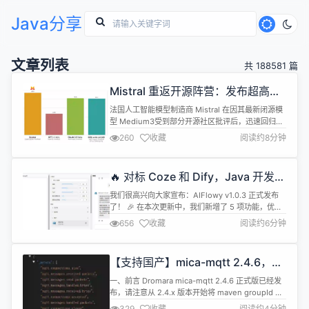
Java分享
文章列表
共 188581 篇
Mistral 重返开源阵营：发布超高效
代码 AI 模型 Devstral
法国人工智能模型制造商 Mistral 在因其最新闭源模
型 Medium3受到部分开源社区批评后，迅速回归开
源路线。该公司近日与开源初创公司 All Hands
260
收藏
阅读约8分钟
AI（OpenDevin 的创建者）合作，推出了全新的开
源语言模型 Devstral。这款拥有2400万参数的轻量
级模型，专为代理 AI 软件开发而设计，其性能甚至
🔥 对标 Coze 和 Dify，Java 开发的
在特定基准测试中超越了许多参数高达...
AIFlowy v1.0.3 发布
我们很高兴向大家宣布：AIFlowy v1.0.3 正式发布
了！ 🎉 在本次更新中，我们新增了 5 项功能，优化
了 5 处细节，修复了 6 个问题。最重要的是：我们
656
收藏
阅读约6分钟
完成了 20+ 个文档的更新，文档已经逐渐完善。 👉
查看更新详情:
https://aiflowy.tech/zh/product/changes.html
【支持国产】mica-mqtt 2.4.6，
AIFlowy 是一个基于 Ja...
solon 插件支持指标和泛型订阅
一、前言 Dromara mica-mqtt 2.4.6 正式版已经发
布，请注意从 2.4.x 版本开始将 maven groupId 迁
移到了 org.dromara.mica-mqtt，包名切换到了
329
收藏
阅读约4分钟