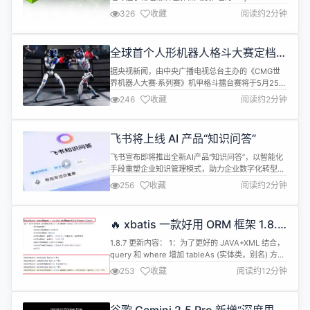
型。 该系列模型基于 Qwen2.5-VL-7B-Instruct 进
326
收藏
阅读约2分钟
行后训练，结合了监督微调和强化学习方法，旨在理
解空间、时间及基础物理学，并能作为规划模型为具
身智能体（如机器人、自动驾驶汽车）的下一步行动
全球首个人形机器人格斗大赛定档 5
进行推理。 Cosmos-Rea...
月 25 日
据央视新闻，由中央广播电视总台主办的《CMG世
界机器人大赛·系列赛》机甲格斗擂台赛将于5月25日
在杭州举行，这是全球首个以人形机器人为参赛主体
246
收藏
阅读约2分钟
的格斗竞技赛事。 据了解，宇树科技将以合作方身份
参加比赛。 今年4月，宇树科技发布标题为
《Unitree 铁甲拳王：觉醒！》的视频，宇树科技透
飞书将上线 AI 产品“知识问答”
露，他们一直在为参加格斗大赛的机器人进行技术研
发调试和算法训练。 视频显示，...
飞书宣布即将推出全新AI产品“知识问答”，以智能化
手段重塑企业知识管理模式，助力企业数字化转型。
“知识问答”是一款深度融合人工智能技术的问答工
256
收藏
阅读约2分钟
具，能整合企业员工在飞书上有权限访问的各类信
息，包括文档、消息记录等，员工在工作中遇到业
务、技术等各类问题，都能快速获取精准答案，极大
🔥 xbatis 一款好用 ORM 框架 1.8.7
提升工作效率。 其功能依托DeepSeek - R1、豆包
正式发布，真正的 ORM 框架！！！
等前沿大模型，采用RAG...
1.8.7 更新内容： 1：为了更好的 JAVA+XML 结合，
query 和 where 增加 tableAs (实体类，别名) 方
法，用于自定义表名别名 2：XbatisConfig 改为
253
收藏
阅读约12分钟
XbatisGlobalConfig 3：增加逻辑删除拦截器 4：
updatedelete增加 原生 RETURNING (原生) 功能
5：增加原生 sql 查询方...