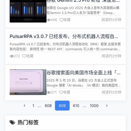
谷歌 Gemini 2.5 Pro 新增“深度思
考”模式，Gemini 2.5 Flash 模型全
谷歌在 Google I/O 2025 大会上宣布为其旗舰AI模
面上线
型Gemini 2.5 Pro引入名为“深度思考”（Deep
Think）的增强推理模式。该模式允许模型在回应前
466
收藏
阅读约3分钟
考虑多个假设和答案，从而提升其在复杂查询，特别
是数学和编码相关任务上的表现。 根据测试数据，
Gemini 2.5 Pro Deep Think 版本在多个高难度基
PulsarRPA v3.0.7 已经发布，分布式机器人流程自动
准上表现出色，超越了 ...
化（RPA）框架
PulsarRPA v3.0.7 已经发布，分布式机器人流程自动化（RPA）框架 此版本更
新内容包括： 新特性 统一 REST API：commands 引入统一的 commands
API，实现系统编排：可执行浏览器操作、提取网页数据、分析网站等。 支持
272
收藏
阅读约2分钟
多种客户端交互方式：同步/异步、普通命令和基于 JSON 的命令。 提供
Python、Kotlin、J...
谷歌搜索面向美国市场全面上线「AI
模式」
2025 年 5 月 20 日，谷歌在 I/O 大会上正式宣布
Google 搜索「AI Mode」（AI 模式）面向美国市场
全面上线。 AI Mode 基于 Gemini 2.5 打造，利
371
收藏
阅读约2分钟
用"query fan-out"技术将用户问题分解为更小的部
分，同时在多样化来源中启动搜索，组装详细答案并
1
...
608
提供相关来源。具有以下功能特点： 多模态输入 ：
609
610
...
1000
用户可通过语音、...
热门标签