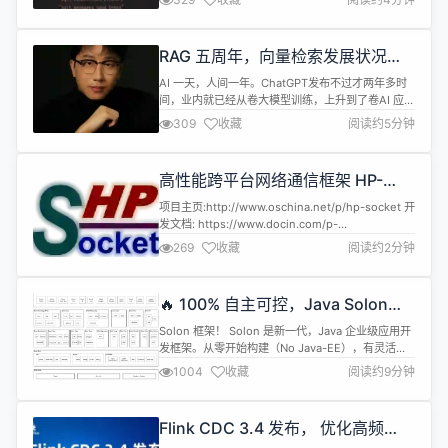
org.dromara，其它使用上均和老版本保持一致。强
烈推荐 大家尽快升级到新的 2.4.x。 另由于老的文档
散落在各个模块，不方便查看，我们新增了文档站...
RAG 五周年，向量检索发展状况如
何？
AI 一天，人间一年。ChatGPT发布不过才两年多时
间，业内就已经从卷大模型训练，上升到了卷AI 应
用。到了应用这一层，大模型固有的幻觉问题、知识
309
收藏
阅读约5分钟
时效性不足以及垂直领域知识匮乏等缺陷逐渐暴露。
大家发现，原来大模型并不是万能的。 在追求更可靠
AI 落地的过程中，RAG（检索增强生成）技术及其
高性能跨平台网络通信框架 HP-
核心的向量检索技术，正成为解决这些难题的重要突
Socket v6.0.4
破口。 基于这一背景...
项目主页:http://www.oschina.net/p/hp-socket 开
发文档: https://www.docin.com/p-
4592706661.html 下载地址:
269
收藏
阅读约2分钟
https://github.com/ldcsaa/HP-Socket v6.0.4 更
新 一、主要更新 优化Linux通信组件多路复用处理架
构，避免“惊群”问题，提升性能。 ...
🔥 100% 自主可控，Java Solon
v3.3.1 发布（国产优秀应用开发基
Solon 框架！ Solon 是新一代，Java 企业级应用开
座）
发框架。从零开始构建（No Java-EE），有灵活的
接口规范与开放生态。采用商用友好的 Apache 2.0
1004
收藏
阅读约9分钟
开源协议，是“杭州无耳科技有限公司”开源的根级项
目，是 Java 应用开发的生态基座（可替换美国博通
公司的 Spring 生态）。 追求： 快速、小巧、简洁
Flink CDC 3.4 发布， 优化高频
提倡： 克制、高效、开放 ...