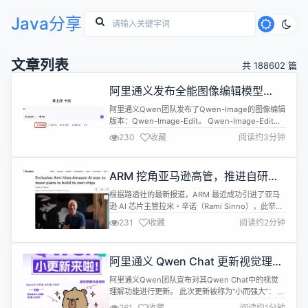
Java分享
文章列表
共 188602 篇
阿里通义发布全能图像编辑模型
Qwen-Image-Edit
阿里通义Qwen团队发布了Qwen-Image的图像编辑
版本：Qwen-Image-Edit。 Qwen-Image-Edit基
于20B的Qwen-Image模型进⼀步训练，成功将
230
收藏
阅读约3分钟
Qwen-Image的独特的文本渲染能力延展至图像编
辑领域，实现了对图片中文字的精准编辑。 此外，
Qwen-Image-Edit将输⼊图像同时输⼊到
ARM 挖角亚马逊高管，推进自研芯
Qwen2.5-VL（实现视觉语...
片计划
根据路透社的最新报道，ARM 最近成功引进了亚马
逊 AI 芯片主管拉米・辛诺（Rami Sinno），此举旨
在加速公司自研完整芯片的进程。辛诺在亚马逊曾负
231
收藏
阅读约2分钟
责开发名为 “Trainium” 和 “Inferentia” 的 AI 芯片，
这些芯片专为支持大型 AI 应用程序而设计。 ARM
的目标是从一个单纯提供芯片知识产权的供应商，转
阿里通义 Qwen Chat 更新视觉理解
型为能够独立设计和生产完整...
功能
阿里通义Qwen团队宣布对其Qwen Chat中的视觉
理解功能进行更新。 此次更新被称为“小而强大”： 支
持原生 128K 上下文 显著提升数学推理与物体识别能
261
收藏
阅读约1分钟