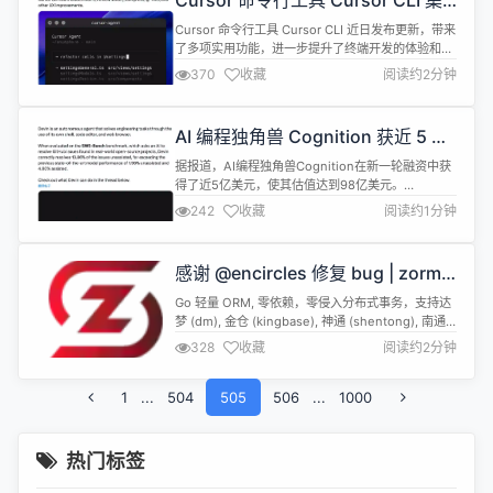
Cursor 命令行工具 Cursor CLI 集
将搭载全新op...
成 MCP 支持
Cursor 命令行工具 Cursor CLI 近日发布更新，带来
了多项实用功能，进一步提升了终端开发的体验和效
率 @符号引用：现在你可以直接在提示词中使用 @
370
收藏
阅读约2分钟
符号来引用文件和目录，AI 可以精准地定位上下文，
这对于大型项目和复杂的文件操作尤其有用。 审查模
式 (Review Mode):通过 Ctrl+R 快捷键，可以进入
AI 编程独角兽 Cognition 获近 5 亿
一个可视化的审查界面，清晰地查看...
美元新融资，估值达 98 亿美元
据报道，AI编程独角兽Cognition在新一轮融资中获
得了近5亿美元，使其估值达到98亿美元。
Cognition成立于2023年，由三位国际信息学奥林
242
收藏
阅读约1分钟
匹克（IOI）金牌得主Scott Wu、Steven Hao和
Walden Yan联合创立。 Cognition的核心产品是被
称为首个能自主编程的“AI程序员”Devin。今年7月，
感谢 @encircles 修复 bug | zorm
Cognition收购了...
1.7.9 发布
Go 轻量 ORM, 零依赖，零侵入分布式事务，支持达
梦 (dm), 金仓 (kingbase), 神通 (shentong), 南通
(gbase),TDengine,mysql,postgresql,oracle,mssql,sqlit
328
收藏
阅读约2分钟
源码：https://gitee.com/chunanyong/zorm 官
网：...
1
...
504
505
506
...
1000
热门标签