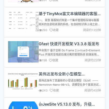
力 OCR 支持扩展至 30 多种语言 2D/3D 定位更精准
视频理解与定位能力大幅度增强，整体视觉智能更强
大 该升级或与阿里云百炼平台上近期更新的通义千问
基于TinyMce富文本编辑器的客服
VL-MAX有关，其2025年8月13日的...
自研知识库的技术探索和实践｜得物
一、 背景 客服知识库是一个集中管理和存储与客服
技术
相关的信息和资源的系统，在自研知识库上线之前，
得物采用的承接工具为第三方知识库系统。伴随着业
293
收藏
阅读约13分钟
务的发展，知识的维护体量、下游系统的使用面临的
问题愈发明显，而当前的第三方采购系统，已经较难
满足内部系统间高效协作的诉求，基于以上业务诉
Gfast 快速开发框架 V3.3.8 版发布
求，我们自研了一套客服知识库。 二、富文本编辑器
的选型 以下是经过调研后列出的多款富...
平台简介 基于全新 Go Frame 2.x+Vue3+Element
Plus 开发的全栈前后端分离的管理系统 前端采用
vue-next-admin 、Vue、Element UI。 特征 高生
198
收藏
阅读约2分钟
产率：几分钟即可搭建一个后台管理系统 模块化：单
应用多系统的模式，将一个完整的应用拆分为多个系
统，后续扩展更加便捷，增加代码复用性。 插件化：
英伟达发布全新小型模型
可通过插件的方式扩...
Nemotron-Nano-9B-V2
英伟达发布了其最新的小型语言模型（SLM）——
Nemotron-Nano-9B-V2。该模型在多个基准测试
中表现出色，并在特定测试中达到了同类产品的最高
243
收藏
阅读约4分钟
水平。 Nemotron-Nano-9B-V2的参数量为90亿，
虽然比一些数百万参数的微型模型要大，但它比之前
的120亿参数版本显著减小，并专门针对单个英伟达
👍JeeSite V5.13.0 发布，升级
A10GPU 进行了优化。英伟达 AI 模型后训...