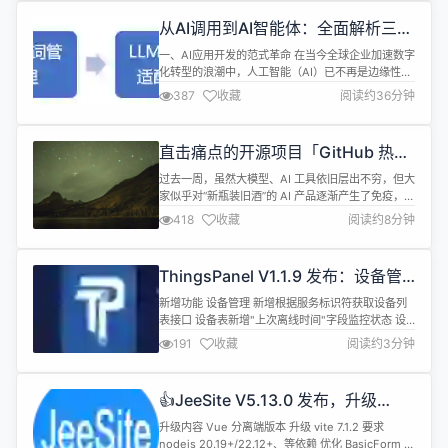
从AI调用到AI智能体：全面解析三种
AI应用的技术架构
一、AI应用开发的范式革命 在当今全球企业加速数字
化转型的浪潮中，人工智能（AI）已不再是边缘性的
技术点缀，而是深度嵌入业务流程、重塑价值创造方
387
收藏
阅读约36分钟
式的核心驱动力。我们正见证一场深刻的范式革命：
AI正从单一的功能性工具，演变为能够理解、协作乃
至自主决策的"数字员工"。 随着AI能力的不断演进，
直击痛点的开源项目「GitHub 热点
AI应用的开发模式也呈现出多样化和多层次的特点。
速览」
从最基础的API调用，...
过去一周，虽然大模型、AI 工具依旧层出不穷，但大
家似乎对“新瓶装旧酒”的 AI 产品逐渐产生了免疫，只
有真正解决开发痛点的开源项目才能脱颖而出。 本周
418
收藏
阅读约8分钟
值得关注的开源项目中，FastAPI-MCP 让传统 API
轻松接入 AI 工作流（MCP），Motia 则试图一站式
整合后端开发的碎片化问题。自托管 IaaS 平台
ThingsPanel V1.1.9 发布：设备管
Ubicloud，助力开发者拥有属于自...
理增强、多语言升级与关键修复
新增功能 设备管理 新增根据服务标识符获取设备列
表接口 设备表新增"上次离线时间"字段监控状态 设
备选择器新增搜索功能 设备详情页新增删除功能 设
191
收藏
阅读约3分钟
备配置新增自动注册开关和复制密码功能 新增批量查
询多设备遥测统计数据接口 数据与脚本 数据解析编
辑器升级为monaco-editor并添加工具栏 增强数据
👍JeeSite V5.13.0 发布，升级
转发脚本调试功能及错误处理 属性设置列表和命令日
Boot3.5，Cloud2025，AI1.0，
志新增用户名...
升级内容 Vue 分离端版本 升级 vite 7.1.2 要求
Vite7
nodejs 20.19+/22.12+、等依赖 优化 BasicForm 表