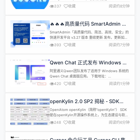
单组件，完善泛型支持 schemas、field、model
337
收藏
阅读约8分钟
等，输入自动完成工具提示 优化 BasicTable 表格组
件，完善泛型支持 dataIndex、customRender
等，输入自动完成工具提示 优化 ...
🔥🔥🔥高质量代码 SmartAdmin 重
磅更新 V3.27
SmartAdmin「高质量代码、简洁、高效、安全」的
快速开发平台 v3.27 版本 重磅更新 发布，更新如
下： 【优化】员工缓存 【优化】代码生成 【优化】
393
收藏
阅读约7分钟
redis缓存失效时间 SmartAdmin由中国・洛阳1024
创新实验室基于 SpringBoot2/3+Sa-
Token+Mybatis-Plus 和 Vue3+Ant Design
Qwen Chat 正式发布 Windows 版
Vue+Un...
桌面端应用
阿里通义Qwen团队发布了适用于 Windows 系统的
Qwen Chat 桌面版应用。 下载地址：
https://qwen.ai/download Windows 版 Qwen
420
收藏
阅读约1分钟
Chat 桌面端集成了 Qwen Chat 的全部功能，并新
增了对 MCP（Model Context Protocol）的支持，
用户可以通过运行 MCP Servers 来提升...
openKylin 2.0 SP2 揭秘 - SDK
V3.0 来袭，开发体验大升级！
OpenAtom openKylin（简称“openKylin”） SDK
是在openKylin开源操作系统上，为生态建设与软件
开发提供安全、可靠、快捷、稳定的开发者接口。相
248
收藏
阅读约6分钟
比于社区中其他的开发者套件或框架，openKylin
SDK更聚焦于解决openKylin操作系统的兼容、适
配、移植、优化等方面的问题。 openKylin 2.0 SP2