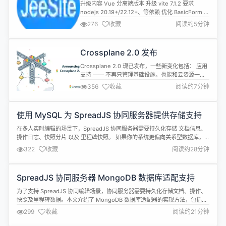
Boot3.5，Cloud2025，Vite7
升级内容 Vue 分离端版本 升级 vite 7.1.2 要求
nodejs 20.19+/22.12+、等依赖 优化 BasicForm 表
单组件，完善泛型支持 schemas、field、model
276
收藏
阅读约5分钟
等，输入自动完成工具提示 优化 BasicTable 表格组
件，完善泛型支持 dataIndex、customRender
等，输入自动完成工具提示 优化 ...
Crossplane 2.0 发布
Crossplane 2.0 现已发布，一些新变化包括： 应用
支持 —— 不再只管理基础设施，也能和云资源一起
管理应用 更丰富的组合能力 —— 组合资源现在可以
356
收藏
阅读约7分钟
包含任何 Kubernetes 资源，不仅限于 Crossplane
定义的资源，支持全栈抽象 默认命名空间隔离 ——
复合资源（XRs）和托管资源（MRs）默认都有命名
使用 MySQL 为 SpreadJS 协同服务器提供存储支持
空间，隔离更好，更符合 Kub...
在多人实时编辑的场景下，SpreadJS 协同服务器需要持久化存储 文档信息、
操作日志、快照分片 以及 里程碑快照。 如果你的系统更偏向关系型数据库，
那么 MySQL 就是一个很合适的选择。 本文将带你实现 SpreadJS 协同服务器
322
收藏
阅读约28分钟
的 MySQL 数据库适配器。 🗂️ 数据库建表设计 我们需要 4 张核心表：
documents：存储文档基本信息（文档...
SpreadJS 协同服务器 MongoDB 数据库适配支持
为了支持 SpreadJS 协同编辑场景，协同服务器需要持久化存储文档、操作、
快照及里程碑数据。本文介绍了 MongoDB 数据库适配器的实现方法，包括集
合初始化、适配器接口实现以及里程碑存储支持。 一、MongoDB 集合初始化
299
收藏
阅读约21分钟
协同编辑服务需要以下集合（Collections）来存储数据： documents：存储
文档基本信息（类型、版本号、快照版本号）...