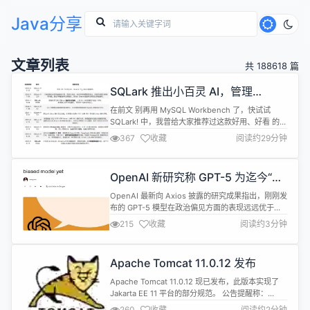
Java分享
文章列表
共 188618 篇
SQLark 推出小百灵 AI，管理
PostgreSQL 18 更轻松
在前文 别再用 MySQL Workbench 了，快试试
SQLark! 中，我曾给大家推荐过这款好用、好看 的信
创数据库开发和管理工具------ SQLark 百灵连接 。
367
收藏
阅读约29分钟
四个月过去了，SQLark 迭代了两个版本更新至
V3.6，带来了小百灵 AI 助手，并增强与
PostgreSQL 数据库的适配。 本文将结合实操体
OpenAI 新研究称 GPT-5 为迄今“政
验，拆解与 PostgreSQL...
治偏见最少”的 AI 模型
OpenAI 最新向 Axios 披露的研究成果指出，刚刚发
布的 GPT-5 模型在政治偏见方面的表现远远优于以
往的同类产品。 长期以来，公众和政界人士对 AI 系
215
收藏
阅读约3分钟
统的偏见问题表示关注，呼吁提高透明度，并确保这
些模型不受偏见的影响。今年7月，美国政府还发布
了行政命令，要求在政府使用中剔除 “觉醒型” AI 系
Apache Tomcat 11.0.12 发布
统，这类系统可能带有政治或意识形态偏见，但如何
合规...
Apache Tomcat 11.0.12 现已发布，此版本实现了
Jakarta EE 11 平台的部分规范。 公告提醒称：
Tomcat 10 及以后版本的用户应注意，作为 Java EE
260
收藏
阅读约2分钟