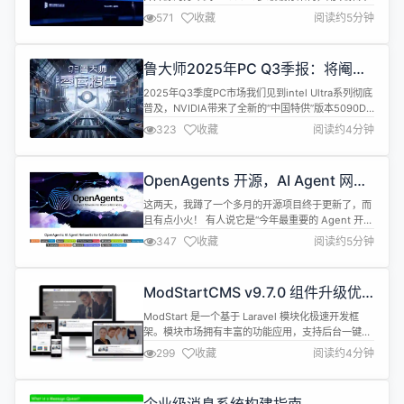
分布式 KV Cache 和多级缓存的精细管理，并建起推
571
收藏
阅读约5分钟
理引擎到云存储的桥梁。 FlexKV将 KV Cache 逐层
缓存至内存、SSD 及云端扩展存储，充分利用整个推
理集群节点上的存储资源及外置扩展资源，以存换
鲁大师2025年PC Q3季报：将阉割
算，提高性价比和系统吞吐，并极大降低 TTFT...
进行到底
2025年Q3季度PC市场我们见到intel Ultra系列彻底
普及，NVIDIA带来了全新的“中国特供”版本5090D
v2，把阉割进行到底。也有对标5070的RX9070
323
收藏
阅读约4分钟
GRE上市开售，内存条市场因为停售DDR4反向带来
了一轮囤货和涨价，DIY市场的竞争非常的稳定，对
于广大的用户而言升级动力不是特别的足，具体如何
OpenAgents 开源，AI Agent 网络
还是一起来看。 01桌面处理器性能排行榜...
是个骗局吗？
这两天，我蹲了一个多月的开源项目终于更新了，而
且有点小火！ 有人说它是“今年最重要的 Agent 开源
项目”，也有人说，它是不过是一个哗众取宠，骗钱
347
收藏
阅读约5分钟
融资的泡沫而已。 它叫OpenAgents，用于构建开
放、协作的智能体网络。GitHub 地址：
https://github.com/openagents-
ModStartCMS v9.7.0 组件升级优
org/openagents 通俗一点理解，就是现在单个...
化，模块升级提醒，访问明细导出
ModStart 是一个基于 Laravel 模块化极速开发框
架。模块市场拥有丰富的功能应用，支持后台一键快
速安装，让开发者能快的实现业务功能开发。 系统完
299
收藏
阅读约4分钟
全开源，基于 Apache 2.0 开源协议，免费且不限制
商业使用。 功能特性 丰富的模块市场，后台一键快
速安装 会员模块通用且完整，支持完整的API调用 大