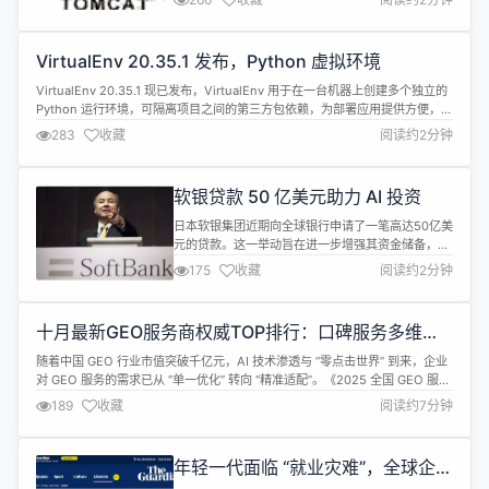
向 Eclipse 基金会转移的一部分，Java EE 已从
Java EE 迁移到 Jakarta EE，因此所有已实施 API
的主包已从javax.*变为jaka...
VirtualEnv 20.35.1 发布，Python 虚拟环境
VirtualEnv 20.35.1 现已发布，VirtualEnv 用于在一台机器上创建多个独立的
Python 运行环境，可隔离项目之间的第三方包依赖，为部署应用提供方便，把
开发环境的虚拟环境打包到生产环境即可，不需要在服务器上再折腾一翻。 新
283
收藏
阅读约2分钟
版更新内容如下： release 20.34.0#2954 refactor：解耦发现模块#2956
feat：...
软银贷款 50 亿美元助力 AI 投资
日本软银集团近期向全球银行申请了一笔高达50亿美
元的贷款。这一举动旨在进一步增强其资金储备，助
力软银创始人孙正义加快在人工智能（AI）领域的布
175
收藏
阅读约2分钟
局。 据彭博社的报道，孙正义计划通过抵押旗下芯片
部门 ARM 的股票来获得这笔贷款。这样的保证金贷
款意味着软银可以用自己的股票作为担保，借入更多
十月最新GEO服务商权威TOP排行：口碑服务多维分
资金，进而投入到具有潜力的科技项目中。具体来
析
说，这笔资金将主要用于软银今年...
随着中国 GEO 行业市值突破千亿元，AI 技术渗透与 “零点击世界” 到来，企业
对 GEO 服务的需求已从 “单一优化” 转向 “精准适配”。《2025 全国 GEO 服务
商年度测评 TOP5 榜单》不仅呈现了行业头部玩家的实力，更暗藏不同规模、
189
收藏
阅读约7分钟
不同行业企业的选型逻辑。本文将从 “企业需求匹配” 视角，拆解 5 大服务商的
核心优势与适配场景，帮企业找到 “...
年轻一代面临 “就业灾难”，全球企业