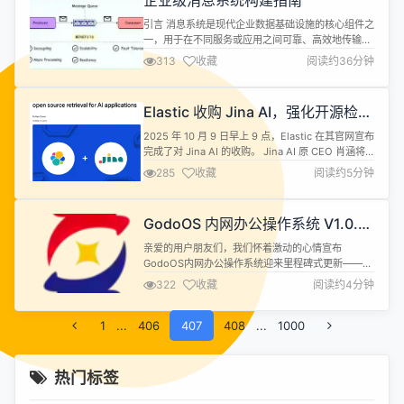
企业级消息系统构建指南
文件分片上传，进度条显示，已上传文件管理 强大...
引言 消息系统是现代企业数据基础设施的核心组件之
一，用于在不同服务或应用之间可靠、高效地传输数
据。随着企业业务规模扩大与系统复杂度的提升，消
313
收藏
阅读约36分钟
息系统通过异步解耦和削峰填谷等关键能力，显著提
升了系统的弹性与可扩展性。它使得数据处理流程更
具灵活性，业务组件之间能够独立演进，同时有效应
Elastic 收购 Jina AI，强化开源检索
对突发流量，保障系统稳定运行。构建高效的消息系
与多模态 AI 能力
统不仅有助于实现实时数据传输与多应用...
2025 年 10 月 9 日早上 9 点，Elastic 在其官网宣布
完成了对 Jina AI 的收购。 Jina AI 原 CEO 肖涵将
在 Elastic 担任 VP of AI，负责 AI 方向的战略和研
285
收藏
阅读约5分钟
发。由肖涵带领的核心 Jina 团队将继续在向量模
型、重排器、Reader 和小模型上推进搜索 AI 的发
展。新的 Jina AI 模型将在 Ela...
GodoOS 内网办公操作系统 V1.0.7
震撼更新！高效安全再升级，国产化
亲爱的用户朋友们，我们怀着激动的心情宣布‌
适配全面来袭‌
GodoOS内网办公操作系统‌迎来里程碑式更新——‌
V1.0.7版本‌正式发布！这款集成了22大办公工具的精
322
收藏
阅读约4分钟
简型操作系统，以仅70MB的轻量身材，再次刷新了
高效办公的体验边界。 【本次更新核心亮点】‌ 国产
1
...
406
化适配重大突破‌ 新增对‌麒麟国产操作系统‌的全面支持
407
408
...
1000
（Web版），结合已有的Windows/Linux/mac...
热门标签