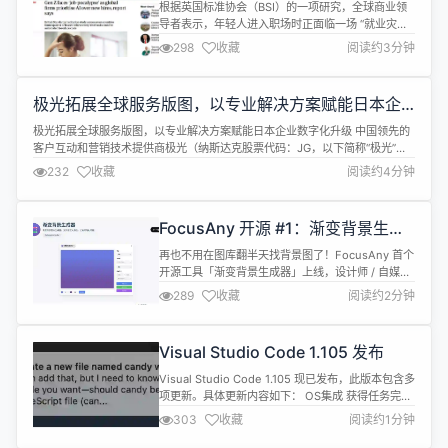
转向 AI 取代新员工
根据英国标准协会（BSI）的一项研究，全球商业领
导者表示，年轻人进入职场时正面临一场 “就业灾
难”。许多公司优先投资人工智能(AI)技术，而非新员
298
收藏
阅读约3分钟
工的招聘，这使得初入职场的年轻人面临更大的挑
战。该报告在英国、美国、法国、德国、澳大利亚、
中国和日本等七个国家，对850多名商业领导者进行
极光拓展全球服务版图，以专业解决方案赋能日本企
了调查。 调查显示，四成（41%）的公司高管认为，
业数字化升级
AI 使他们能够减少员工数...
极光拓展全球服务版图，以专业解决方案赋能日本企业数字化升级 中国领先的
客户互动和营销技术提供商极光（纳斯达克股票代码：JG，以下简称“极光”或
“公司”）今日宣布，其全球化战略迈出重要新步伐，将为日本市场带来量身打造
232
收藏
阅读约4分钟
的先进全渠道及人工智能解决方案，助力当地企业实现数字化升级。 极光在服
务电子商务、金融、SaaS、制造、游戏等各行业领先品牌方面拥有丰富经验，
致力...
FocusAny 开源 #1：渐变背景生成
器 BgImageGenerator
再也不用在图库翻半天找背景图了！FocusAny 首个
开源工具「渐变背景生成器」上线，设计师 / 自媒体
/ 前端 er 直接冲～ 🎨 这工具能帮你做什么？ ✔️多类
289
收藏
阅读约2分钟
型渐变自由调：线性 / 径向 / 角度渐变随便选，支持
3 色叠加（比如 “蓝紫→粉橙→奶白”），还能调渐变
角度、模糊度，高级感拉满； ✔️参数可视化操控：不
Visual Studio Code 1.105 发布
用写 CSS！滑块拖一拖就能改颜色...
Visual Studio Code 1.105 现已发布，此版本包含多
项更新。具体更新内容如下： OS集成 获得任务完成
和聊天回复的通知（显示更多） macOS 上的原生身
303
收藏
阅读约1分钟
份验证体验（显示更多） 开发者生产力 利用 AI 辅助
解决合并冲突（显示更多） 从上次中断的地方继续最