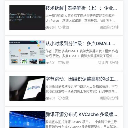
近的聊天（显示更多） Agent 工具 从 MCP 市场安
技术拆解 | 表格解析（上）：企业数
装 MCP 服务器（显示更...
字化与AI应用流程中的重要基础支撑
上一期我们向大家介绍了商汤自研的智能文档解析
UniParse，欢迎大家试用！本期开始，我们将对
UniParse 中涉及的技术点进行逐一拆解，希望能帮
364
收藏
阅读约7分钟
助大家更好地理解和使用我们的产品~ 本期和下期的
分享主题都将围绕“表格解析”展开，技术细节，一探
究竟！ 什么是表格解析 表格解析是将非结构化的表
从小时级到分钟级：多点DMALL如
格图像（如扫描文档、照片或PDF中的表格）转为机
何用Apache SeaTunnel把数据集成
器可读、可理解的...
作者 | 贾敏 多点DMALL 资深大数据研发工程师 作者
成本砍到1/3？
介绍 贾敏，多点 DMALL 资深大数据研发工程师，主
导公司核心数据集成平台架构设计与 LakeHouse 的
301
收藏
阅读约15分钟
技术落地。拥有丰富的大数据平台架构经验，长期专
注于PB 级数据实时同步、数据湖建设以及 Spark 计
算引擎性能调优等主流大数据技术领域。作为
字节跳动：因组织调整离职的员工，
Active Contributor，持续在多个...
将提供最长 6 个月、每月最高 1.2 万
澎湃新闻记者从接近字节跳动人士处独家获悉，字节
元过渡性补贴
跳动近期发布一项新的员工保障方案：针对中国内地
因为组织调整而被动离职的正式员工，在原有的经济
201
收藏
阅读约2分钟
补偿方案基础上，为符合条件者额外提供最长6个
月、最高1.2万元/月的过渡性补贴。该政策已于本月
起正式生效。根据该政策，最高过渡性补贴价值可达
腾讯开源分布式 KVCache 多级缓存
7.2万元。 上述补贴由社保补贴和生活补贴两部分组
架构 - FlexKV
成。据了解，字节跳动此举是为了给...
腾讯宣布正式开源FlexKV 项目，一个由腾讯云主导
并开源的分布式KVCache多级缓存架构，用以解决