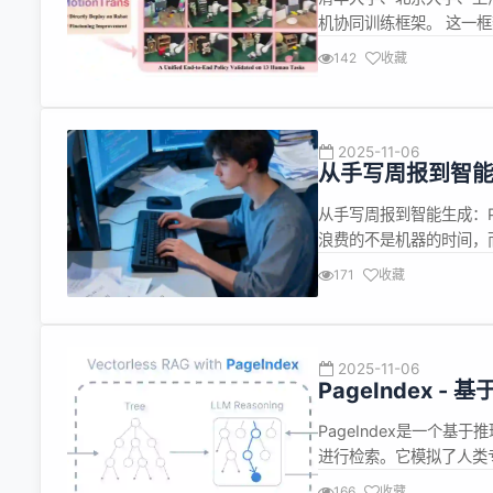
机协同训练框架。 这一
观察人类的动作，学习和
142
收藏
器人训练需要大量的真实
何拧瓶盖，需要...
2025-11-06
从手写周报到智能生
提升 10 倍
从手写周报到智能生成：Pa
浪费的不是机器的时间，而是
每到周五下午，你是否也面
171
收藏
什么 ⏰ 花费1-2小时翻看
2025-11-06
PageIndex - 
PageIndex是一个
进行检索。它模拟了人类
够思考和推理，从而找到
166
收藏