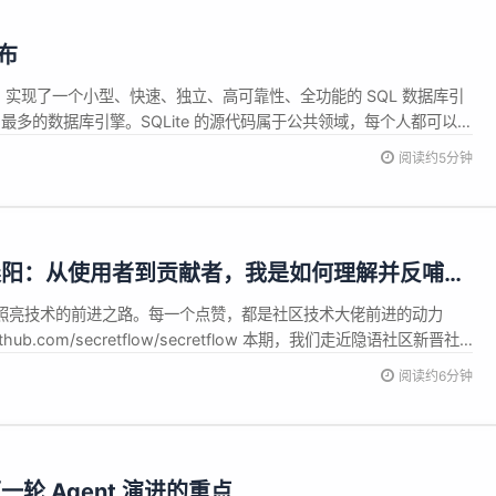
发布
语言库，实现了一个小型、快速、独立、高可靠性、全功能的 SQL 数据库引
使用最多的数据库引擎。SQLite 的源代码属于公共领域，每个人都可以免
ite3.51.0 现已发布，更新内容如下： sqlite3.h中的新宏：
阅读约5分钟
CH→ 获取源代码的分支名称...
晨阳：从使用者到贡献者，我是如何理解并反哺开
r，照亮技术的前进之路。每一个点赞，都是社区技术大佬前进的动力
/github.com/secretflow/secretflow 本期，我们走近隐语社区新晋社
，从一次普通的产品调研到深入理解架构、提出方案、提交代码的过程
阅读约6分钟
到"共同建设者"的角色转变。 ...
轮 Agent 演进的重点