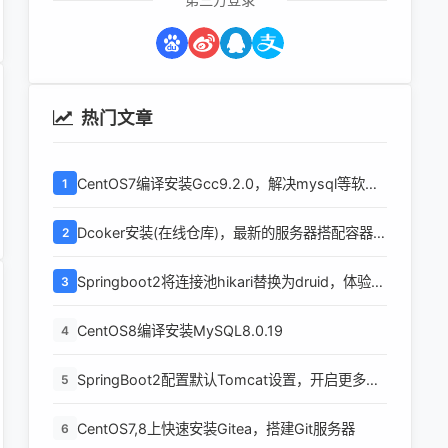
热门文章
CentOS7编译安装Gcc9.2.0，解决mysql等软件
1
编译问题
Dcoker安装(在线仓库)，最新的服务器搭配容器使
2
用
Springboot2将连接池hikari替换为druid，体验最
3
强大的数据库连接池
CentOS8编译安装MySQL8.0.19
4
SpringBoot2配置默认Tomcat设置，开启更多高
5
级功能
CentOS7,8上快速安装Gitea，搭建Git服务器
6