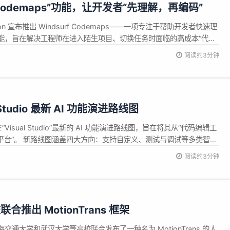
增“Codemaps”功能，让开发者“先理解，再编码”
tion 宣布推出 Windsurf Codemaps——一项专注于帮助开发者快速理
能，旨在解决工程师在进入陌生项目、切换任务时面临的高成本“代码
ion 指出，许多工程师往往需要数周甚至数月才能熟悉复杂系统，而现有 AI
阅读约3分钟
对“跨文件、跨模块结构理解”的支持。...
 Studio 最新 AI 功能演进路线图
Visual Studio”最新的 AI 功能演进路线图，旨在将其从“代码编辑工
协作平台”。 新路线图涵盖四大方向：支持自定义、测试与调试等多类智能
能，引入斜杠命令提升交互效率；全面实施MCP规范，强化企业级安
阅读约3分钟
dex等前沿模型，并推出自动模型选择功能。 1....
推出 MotionTrans 框架
通大学和武汉大学等高校联合发布了一种名为 MotionTrans 的人