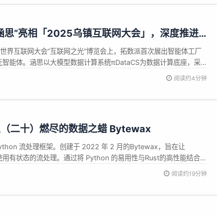
涵思”亮相「2025乌镇互联网大会」，深度推进
25年世界互联网大会“互联网之光”博览会上，拓数派首次展出智能体工厂
元智能体。涵思以大模型数据计算系统πDataCS为数据计算底座，采
度融合数据与智能体AI，能够快速适配用户多样场景，无门槛搭建专
阅读约4分钟
体包含意图识别、任务规划、任务执行和上下文工程等核心模块，支持
二十）燃尽的数据之蜡 Bytewax
ython 流处理框架。创建于 2022 年 2 月的Bytewax，旨在让
松使用有状态的流处理。通过将 Python 的易用性与Rust的高性能结合，
处理领域中 Java 虚拟机的主导地位发起挑战——根据独立基准测试，其
阅读约19分钟
1.5 到 8 ...