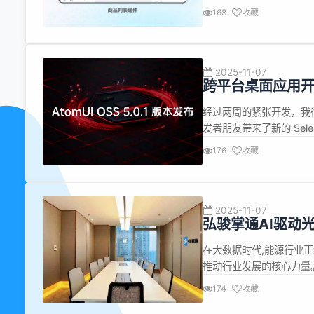
端固定模板格式 6. 表
168
收藏
小数 8. 供应商平台商品分
2025-11-07
跨平台桌面应用开发工
经过两周的紧张开发，我很高
发者朋友带来了新的 Sele
件 实现数据表格列拖动改变列
176
收藏
成模板 优化弹出菜单滚动条 优
2025-11-07
弘骏掌通AI驱动
在大数据时代,能源行业
推动行业发展的核心力量。
和可观收益,吸引了众多
174
收藏
投资者望而却步。面对这一