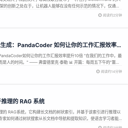
框架的创新之处在于，让机器人能够在没有任何示范的情况下，仅通过
执行新的技能。这标志着机器人学习领域的一次重大突破。 传统的机
阅读约2分钟
演示数据，收集这些数据的过程耗时且成本高昂。例如，教机器人如
成：PandaCoder 如何让你的工作汇报效率
ndaCoder如何让你的工作汇报效率提升10倍 "在我们的工作中，最
人的时间。" —— 弗雷德里克·泰勒 📊 开篇：每周五下午的"噩梦"
临这样的场景： 🤔 盯着空白的周报文档发呆，回忆这一周到底做了
阅读约14分钟
Git提交记录、项目看板、聊天记录 📝 苦思冥想...
基于推理的 RAG 系统
基于推理的 RAG系统，它构建长文档的树状索引，并基于该索引进行推理以
专家如何通过树状搜索从长文档中导航和提取知识，使语言学习者能
最相关的文档部分。它分两步执行检索： 生成文档的“目录”树状结构
阅读约2分钟