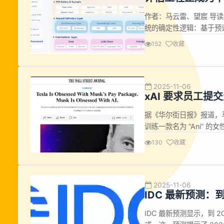
作者：马云雷、望宸 导
统的确定性逻辑：基于预设
的规则，而是基于概率模
152
收藏
敏感性，使得原有测试方法
进的重点。 评...
2025-11-06
xAI 要求员工提
据《华尔街日报》报道，马
训练一款名为 “Ani” 
人，设有成人内容选项，旨在
130
收藏
SuperGrok 的月费为
2025-11-06
IDC 最新预测：到
一半
IDC 最新预测显示，到 