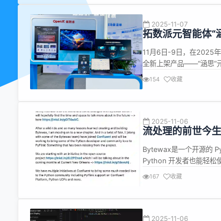
台,凭...
2025-11-07
拓数派元智能体“
智能体落地产业
11月6日-9日，在20
全新上架产品——“涵思”
用先进的模块化架构，深
154
收藏
属智能体。 涵思元智能
多智能体协...
2025-11-06
流处理的前世今生（
Bytewax是一个开源的 P
Python 开发者也能轻
Bytewax 对分布式流
167
收藏
开发速度比Apache Flink快 
2025-11-06