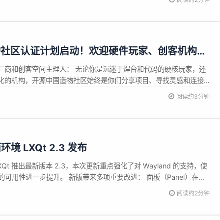
的检索 功能 与传统的基于向量的 RAG 相比，PageIndex 具...
造物社区认证计划启动！欢迎硬件玩家、创客机构正
厂商和创客空间主理人： 无论你是沉迷于焊台和代码的硬核玩家，还
化的机构，开源中国造物社区始终是你们分享项目、寻找灵感和连接
，我们为各位“造物大咖”开启了官方入驻认证通道！完成认证，即可为
阅读约3分钟
份标识和社区权益。 🔥 认证后，你将获得： 官方身份蓝标认证：账
环境 LXQt 2.3 发布
LXQt 推出最新版本 2.3，本次更新重点强化了对 Wayland 的支持，使
栈上的可用性进一步提升。 新版带来多项重要改进： 面板（Panel）在
，桌面切换器也能适配更多支持 ext-workspaces-v1 协议的合成器。
阅读约2分钟
Waylan...