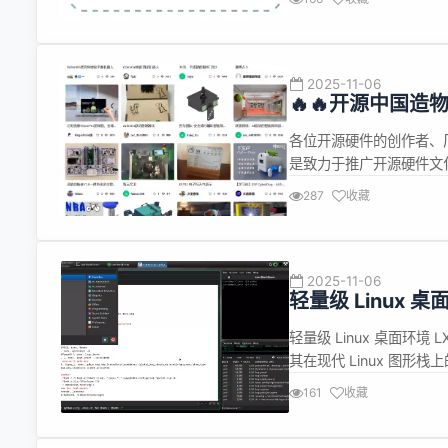
索引 通过树搜索执行基于推理
2025-11-06
🔥🔥开源中国
式入驻！
各位开源硬件的创作者、
是致力于推广开源硬件文
同好的重要阵地。 现在
287
收藏
你的品牌或项目解锁专属身
号旁点亮专属标...
2025-11-06
轻量级 Linux 桌面
轻量级 Linux 桌面环境 
其在现代 Linux 图形
Wayland 下支持更完善
161
收藏
自定义命令插件、截图功能 在 