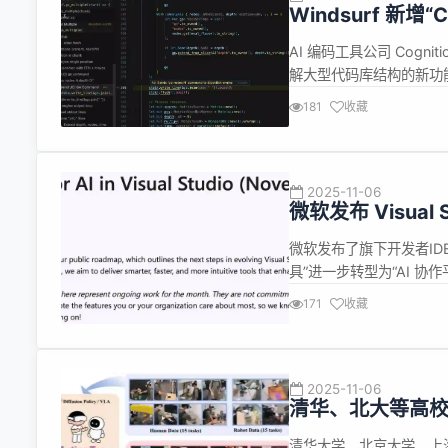
Windsurf 新
AI 编码工具公司 Cogni
解大型代码库结构的新功
理解”难题。 Cognit
181
收藏
工具更偏向代码生成，缺乏
2025-11-06
微软发布 Visual
微软发布了旗下开发者IDE“
具”进一步转型为“AI 
体并发运行；优化聊天功
171
收藏
全管控；集成GPT-5 Co
2025-11-06
清华、北大等高校联合
清华大学、北京大学、上海交