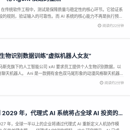
读 在传统软件工程中，测试是保障质量与稳定性的核心环节。它验证系
的规则，验证输入的可靠性。而 AI 系统的核心能力不再是执行预设
型进行推理和生成。结果的不确定性、语义的多义性、以及上下文的
阅读约22分钟
难以刻画模型行为。这一转变，促使评估工程成为下一轮 Agent 演
交生物识别数据训练“虚拟机器人女友”
斯克旗下的人工智能公司 xAI 要求员工提供个人生物识别数据，以
的女性聊天机器人。 Ani 是一款拥有金色双马尾形象的动漫风格聊天机器
为订阅 x 平台 SuperGrok 服务的用户提供交互体验。
阅读约2分钟
30美元（约合213.8元人民币）。在今年4月的一次内部会议...
 2029 年，代理式 AI 系统将占全球 AI 投资的近
2027 年，全球一半以上的企业将通过代理式 AI 重新定义人机协作模