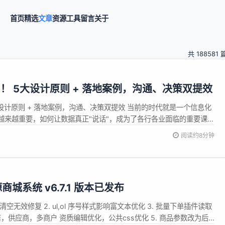
首页
精选
文章
资源
工具
留言
关于
共 188581 
！ 5大设计原则 + 落地案例，沟通、决策双提效
设计原则 + 落地案例，沟通、决策双提效 当前的时代就是一个信息化
越来越重要，如何让数据真正"说话"，成为了各行各业面临的重要课
据通过生动、直观的大屏展示，一目了然地呈现出最关键的信息，帮
阅读约8分钟
的决策。大屏数据可视化不仅仅是一个趋势，更是提升工作效率和业
.
源商城系统 v6.7.1 版本已发布
清空无效修复 2. ul,ol 序号样式影响富文本优化 3. 批量下单插件读取
店，供应商，多商户 资质编辑优化，公共css优化 5. 商品参数改为后