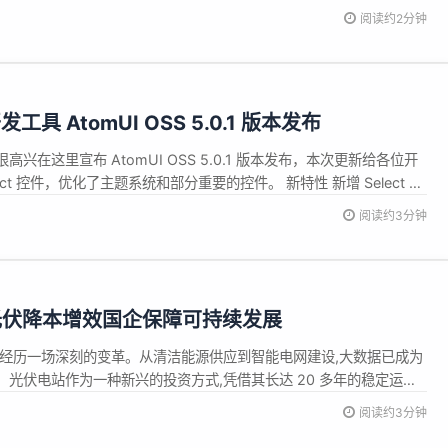
单支持编辑和细节优化 7. 数据看板页面错误修复，支付方式比例增加一位
阅读约2分钟
类改为系统商品分类 9. 订单商品表...
具 AtomUI OSS 5.0.1 版本发布
兴在这里宣布 AtomUI OSS 5.0.1 版本发布，本次更新给各位开
ct 控件，优化了主题系统和部分重要的控件。 新特性 新增 Select 控
宽 全新的 List 控件实现 优化 优化 MenuFlyout 的数据源绑定生
阅读约3分钟
化 Design...
光伏降本增效国企保障可持续发展
正经历一场深刻的变革。从清洁能源供应到智能电网建设,大数据已成为
光伏电站作为一种新兴的投资方式,凭借其长达 20 多年的稳定运营
投资者的目光。然而,高额的前期投资成本和较长的回收期,也让不少潜在
阅读约3分钟
行业痛点,弘马(上海)投资管理有限公司作为一家国企 AI 光伏投资平