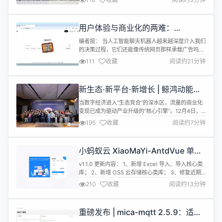
产业基金会迅速响应浙江省海外联合会倡议，向受灾
居民进行捐款，用于紧急救助与灾后重建，传递来自
内地的关怀与支持。 拓数派创始人兼CEO冯雷（Ray
用户体验与商业化的两难：
Von）作为1024基金会发起人，近日正式获任嘉兴市
Chatbots 的广告承载困境分析
海外联谊会（简称“嘉...
编者按： 当人工智能聊天机器人越来越深度介入我们
的决策过程，它们还能像传统网页那样承载广告吗？
广告是否会在"帮助用户"与"服务商业"之间撕裂聊天
111
收藏
阅读约21分钟
机器人的核心价值？ 我们今天为大家带来的文章，作
者的核心观点是：聊天机器人因其"高度对用户负
责"的本质，与当前主流的广告逻辑存在根本性冲
新生态·新平台·新增长 | 鲸鸿动能变
突，必须探索一种全新的、既不损害用户体验又能实
现服务焕新升级，赋能开发者商业成
现商业可持续的广告范式。 文章首先...
当数字经济进入“生态竞合”的深水区，流量的商业化
功
变现已成为驱动产业升级的“核心引擎”。12月4日，
鸿蒙生态变现服务研讨沙龙在苏州启幕，以“新生
195
收藏
阅读约7分钟
态、新平台、新机会”为核心锚点，汇聚生态伙伴、
技术大咖与商业先锋，共同解码鸿蒙生态的融合趋
势、鲸鸿动能平台的技术升级以及前沿实战打法，为
小蚂蚁云 XiaoMaYi-AntdVue 单体
开发者量身打造面向2026年的流量变现 “破局指
敏捷开发框架 v1.1.0 发布
南”。 新生态：鸿蒙生态万象更新，...
v1.1.0 更新内容： 1、新增 Excel 导入、导入核心类
库； 2、新增 OSS 云存储核心类库； 3、修复近期
用户反馈的 BUG； 项目介绍 基于 SpringBoot3、
210
收藏
阅读约13分钟
SpringSecurity、MybatisPlus、Vue3、
TypeScript、Vite、AntDesign、MySQL 等技术栈
实现的单体前后端分离后台管理系统；后端基于 ...
重磅发布 | mica-mqtt 2.5.9：适配