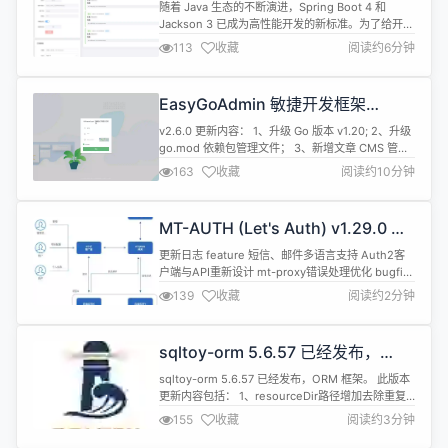
Spring Boot 4，Dashboard 控制
随着 Java 生态的不断演进，Spring Boot 4 和
台开源！
Jackson 3 已成为高性能开发的新标准。为了给开发
者提供更极致的开发体验，mica-mqtt 2.5.9 发布，
113
收藏
阅读约6分钟
不仅在底层完成了对新生态的深度适配，更带来了社
区期待已久的可视化控制台！ 本次更新标志着 mica-
mqtt 从一个高性能组件，正式迈向了“内核+生态+工
EasyGoAdmin 敏捷开发框架
具”的全方位成熟阶段。 ...
GoFrame+Layui 版本 v2.6.0 发布
v2.6.0 更新内容： 1、升级 Go 版本 v1.20; 2、升级
go.mod 依赖包管理文件； 3、新增文章 CMS 管理
模块； 4、新增表结构索引，规范索引前缀； 5、优
163
收藏
阅读约10分钟
化表结构，规范字段注释； 6、优化模块模型，规范
参数大小写； 7、优化表单元素及传参命名规则；
8、升级代码生成器，增强解析规则； 9、新增生成
MT-AUTH (Let's Auth) v1.29.0 发
器一键同步生成权限节点功能； 10、...
布，多租户权限系统
更新日志 feature 短信、邮件多语言支持 Auth2客
户端与API重新设计 mt-proxy错误处理优化 bugfix
修复手机登录功能 允许连续创建权限 角色赋予bug
139
收藏
阅读约2分钟
修复 系统监控bug修复 站内信通知信优化 Let's
Auth 开源、多租户、身份、权限、API 管理系统 官
方网站 (www.letsauth.cloud) 特色 事件驱动架构 ...
sqltoy-orm 5.6.57 已经发布，
ORM 框架
sqltoy-orm 5.6.57 已经发布，ORM 框架。 此版本
更新内容包括： 1、resourceDir路径增加去除重复
功能 2、完善针对OffsetDateTime和
155
收藏
阅读约3分钟
ZonedDateTime类型的处理 &lt;!-- 其他非spring框
架可以基于sagacity-sqltoy 进行扩展 --&gt;