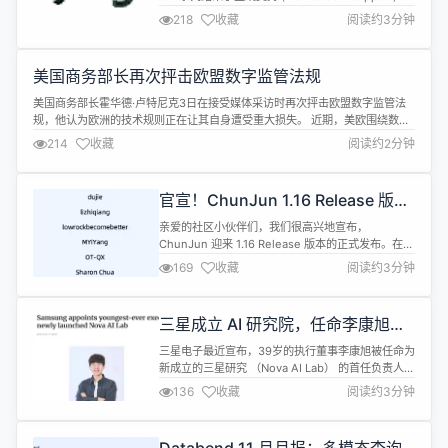
虽然 5.2 会继续获得安全与防止数据丢失的修复（直
218
收藏
阅读约3分钟
至 2028 年 4 月），但官方推荐用户尽早升级。 同
时，5.1 系列已结束扩展支持 (extended
support)，其最后一个安全补丁版本是 5.1.15...
美国商务部长再次抨击欧盟数字监管法规
美国商务部长霍华德·卢特尼克3日在接受媒体采访时再次抨击欧盟数字监管法
规，他认为欧洲的技术规则正在让其自身遭受重大损失。 近期，美欧围绕数字
监管再生摩擦。美国指责欧盟监管法规对美国科技企业不公平，并用钢铝产品
214
收藏
阅读约2分钟
关税为筹码要求欧盟“松绑”。欧盟则抨击美国此举是“勒索”，坚持数字法规关乎
主权不容挑战。 卢特尼克在接受美国消费者新闻与商业频道（CNBC）采访时
说，有...
官宣！ChunJun 1.16 Release 版本
发布！
亲爱的社区小伙伴们，我们很高兴地宣布，
ChunJun 迎来 1.16 Release 版本的正式发布。在新
版本中，ChunJun 新增了一批常用功能，进行了多
169
收藏
阅读约3分钟
项功能优化和问题修复，并在用户使用体验上进行了
极大地改善。有9位Contributor 为 ChunJun 提交
了多项优化和修复，感谢因为有你们才让 ChunJun
三星成立 AI 研究院，任命李康旭为
变得更好！ 1、重要更新 （1）新增...
首任负责人
三星电子最近宣布，39岁的执行董事李康旭被任命为
新成立的三星研究 （Nova AI Lab） 的首任负责人。
李康旭于1986年出生，最近在11月25日的年终人事
136
收藏
阅读约3分钟
调整中被提拔为执行董事，成为三星历史上最年轻的
高级管理人员之一。他在人工智能研究领域拥有丰富
的背景，现在负责引领三星的战略 AI 创新工作。 根