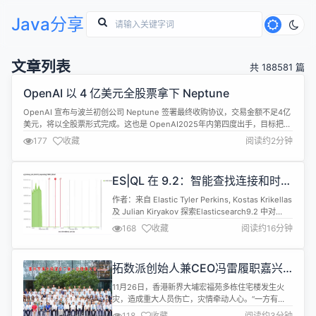
Java分享
文章列表
共 188581 篇
OpenAI 以 4 亿美元全股票拿下 Neptune
OpenAI 宣布与波兰初创公司 Neptune 签署最终收购协议，交易金额不足4亿
美元，将以全股票形式完成。这也是 OpenAI2025年内第四度出手，目标把
Neptune 的模型监控与调试能力深度整合进 GPT 训练基础设施。 标的价格与
177
收藏
阅读约2分钟
节奏 估值：知情人士透露成交价低于4亿美元，未动用现金，全部以 OpenAI
股票支付 时间表：Neptune 对外...
ES|QL 在 9.2：智能查找连接和时间
序列支持
作者：来自 Elastic Tyler Perkins, Kostas Krikellas
及 Julian Kiryakov 探索Elasticsearch9.2 中对
ES|QL 的三个独立更新：增强的 LOOKUP JOIN 用
168
收藏
阅读约16分钟
于更具表现力的数据关联、新的 TS 命令用于时间序
列分析，以及灵活的 INLINE STATS 命令用于聚合。
动手体验 El...
拓数派创始人兼CEO冯雷履职嘉兴
海联会常务理事，联动1024基金会
11月26日，香港新界大埔宏福苑多栋住宅楼发生火
捐助香港大埔火灾重建
灾，造成重大人员伤亡，灾情牵动人心。“一方有
难，八方支援”。作为拓数派的姐妹机构，1024数字
118
收藏
阅读约3分钟