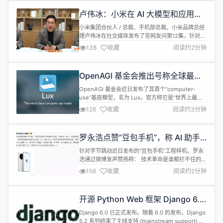
&lt;depen...
卢伟冰：小米在 AI 大模型和应用方
面进展远超预期
小米集团合伙人 / 总裁、手机部总裁、小米品牌总经
理卢伟冰在社交媒体发布了答网友问第12集，针对罗
福莉加入小米及未来AI新战略相关问题作出了解答。
138
收藏
阅读约2分钟
他表示：“其实我们在前几个季度都已经开始了在AI
上的压强式投入。虽然现在我们不能透露太多，但是
我们在AI大模型和应用方面的进展远超预期。” 卢伟
OpenAGI 基金会推出号称全球最好
冰还说道：“我们认为AI与物理世界的深度结合，是
的 Computer Use 基座模型：Lux
智能科技的下一代。小...
OpenAGI 基金会近日发布了其首个“computer-
use”基座模型，名为 Lux。官方称它是“世界上最
好、最快、最便宜的 computer-use 模型”，并且已
126
收藏
阅读约3分钟
经通过其 SDK 对外开放，因此任何开发者或公司都
可以使用它来构建自动化、代理式应用。 Lux 提供了
三种运行模式，以适应不同类型的任务。 Actor 模
罗永浩点赞“豆包手机”，称 AI 助手
式：适合明确、简单、单步任务。执行速...
一定会遍地开花
针对字节跳动近日发布的“豆包手机”工程样机，罗永
浩通过微博发声赞扬称： 技术革命是谁都拦不住的，
不管试图阻拦它的是各大app，还是各小app。不要
156
收藏
阅读约2分钟
说是公司，即使是各大国和各小国，也一样拦不住。
豆包手机能不能成我不知道，但字节尝试走出这第一
步，是非常了不起的，必须点个赞。AI 助手一定会遍
开源 Python Web 框架 Django 6.0
地开花，我们的生活也会完全离不开它，将来的人们
正式发布
会记住这历史性的一天。 ​...
Django 6.0 已正式发布。随着 6.0 的发布，Django
5.2 系列结束了主线支持 (mainstream support) —