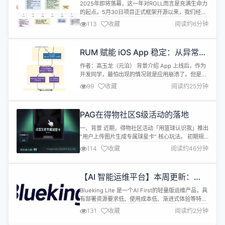
2025 开源小结
2025年即将落幕，这一年对ROLL而言是充满生命力
的起点。5月30日项目正式框架开源以来，我们经历
了首次外宣的忐忑，见证了第一个社区开发者贡献的
113
收藏
阅读约6分钟
PR，目睹了issue从零增长到150，更在协作中打磨
出环境开发框架ROCK。截止此刻，我们在GitHub已
收获 2500+ star，越来越多的人听到并开始使用、
RUM 赋能 iOS App 稳定：从异常体
甚至上手开发我们的项目。这些数字背后是成员们敲
系到监控方案的全方位解析
下的...
作者：高玉龙（元泊） 背景介绍 App 上线后，作为
开发同学，最怕出现的情况就是应用崩溃了。但是，
线下测试好好的 App，为什么上线后就发生崩溃了
99
收藏
阅读约25分钟
呢？这些崩溃日志信息是怎么采集的？ 先看看几个常
见的编写代码时的疏忽，是如何让应用崩溃的。 数组
越界：在取数据索引时越界，App 会发生崩溃。 多
PAG在得物社区S级活动的落地
线程问题：在子线程中进行 UI 更新可能会发生崩
溃。多个线程进行数据...
一、背景 近期，得物社区活动「用篮球认识我」推出
"用户上传图片生成专属球星卡" 核心玩法。 初期规
划由服务端基于 PAG 技术合成，为了让用户可以更
114
收藏
阅读约46分钟
自由的定制专属球星卡，经多端评估后确定：由 H5
端承接 "图片交互调整 - 球星卡生成" 核心链路，支
持用户单指拖拽、双指缩放 / 旋转人像，待调整至理
【AI 智能运维平台】本周更新：
想位置后触发合成。而 PAG 作为腾讯自研开源的动
CMDB 采集链路优化，监控与
效工作...
Blueking Lite 是一个AI First的轻量版运维产品，具
OpsPilot 持续升级
有部署资源要求低、使用成本低、渐进式体验等特
点，为运维管理员提供日常运维中的必备工具。 📢
131
收藏
阅读约2分钟
【bklite 平台 · 本周更新速递】 🖥️ 节点管理 1. 优化各
页面中英文双语翻译准确性 2. 修复平台更新后容器