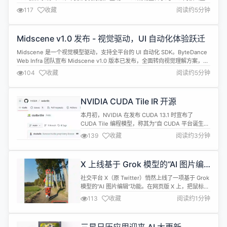
绽）与Linux的成熟软件包生态（NixOS），使星绽从“内核项目”迈向“可用系
117
收藏
阅读约5分钟
统”，加速OS行业向原生“内存安全”的转型升级。 近年来，Rust这一编程语言
在操作系统和系统软件开发领域快速崛起，其优势...
Midscene v1.0 发布 - 视觉驱动，UI 自动化体验跃迁
Midscene 是一个视觉模型驱动，支持全平台的 UI 自动化 SDK。ByteDance
Web Infra 团队宣布 Midscene v1.0 版本已发布，全面转向视觉理解方案，提
供更稳定可靠的 UI 自动化能力。 视觉模型有以下特点： 效果稳定：业界领先
104
收藏
阅读约5分钟
的视觉模型（如 Doubao Seed 1.6、Qwen3-VL 等）表现足够稳定，已经可
以满足...
NVIDIA CUDA Tile IR 开源
本月初，NVIDIA 在发布 CUDA 13.1 时宣布了
CUDA Tile 编程模型，称其为“自 CUDA 平台诞生二
十年来规模最大、最全面的更新”。如今，CUDA
139
收藏
阅读约3分钟
Tile 的中间表示 (intermediate representation，
IR) 已在 Apache 2.0 协议下开源。 CUDA Tile IR
基于 LLVM 项目中的MLIR中...
X 上线基于 Grok 模型的“AI 图片编
辑”功能
社交平台 X（原 Twitter）悄然上线了一项基于 Grok
模型的“AI 图片编辑”功能。在网页版 X 上，把鼠标放
在任何静态图片上，右下角就会跑出这个按钮，点进
113
收藏
阅读约1分钟
去则是一个简单的 AI 对话框。 通过输入关键词即可
让AI修改图片内容，如更换背景、调整人物形象等。
该功能操作简单、免费且理解成本低，迅速引发用户