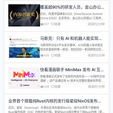
节点采集器文件丢失等问题 🔧 CMDB 1. 优化资产采
覆盖超90%的研发人员，金山办公
集链路，提...
荣获中国内源创新奖
近日，内源中国峰会2025（InnerSource Summit
China 2025）在京举办，金山办公凭借以“工程师文
化、极速覆盖、全员参与”为特色的内源实践模式荣
107
收藏
阅读约2分钟
获“内源创新奖”。 “内源创新奖”由国际内源基金会
（ISC）设立并颁发，该组织鼓励更多企业通过开源
方式加强内部协作。公司各个部门不再“各自为战”，
马斯克：只有 AI 和机器人能实现全
而是把各自开发的工具、代码、数据模型等共享到
民富裕，将竭尽全力促成此事
内...
马斯克昨日在X平台发文重申，AI与机器人技术是实
现全民富裕的唯一途径。他在回应一条回顾其过往言
论的推文时，再次强调了AI和机器人技术对人类经济
109
收藏
阅读约2分钟
的决定性作用。面对视频中引用的观点，马斯克紧接
着补充道：“我正尽全力让这一切成为现实。” 值得注
意的是，马斯克并非首次公开倡导这一理念。 本月
快看漫画联手 MiniMax 发布 AI 互动
初，马斯克分享了一段特斯拉人形机器人Optimus慢
漫画
跑的视频，并断言该技术能...
快看漫画正式发布了全新的内容形态——“AI陪伴互动
漫画”，该产品通过将 AI 技术与完整的漫画世界观深
度融合。 本次创新由MiniMax（稀宇科技）提供全
109
收藏
阅读约1分钟
方位的技术支撑，MiniMax 已于12月21日正式通过
港交所聆讯。基于 MiniMax 旗下视频生成与语音生
成模型（包括刚通过港交所聆讯的 M2.1、Hailuo2.3
业界首个搭载纯Rust内核的发行版星绽NixOS发布，
等全模态大模型），新功能可实现： 多...
安全内核“走出实验室”
近日，星绽（Asterinas）开源社区发布星绽NixOS，成为业界首个搭载纯
Rust操作系统（OS）内核的发行版。星绽NixOS成功整合了纯Rust内核（星