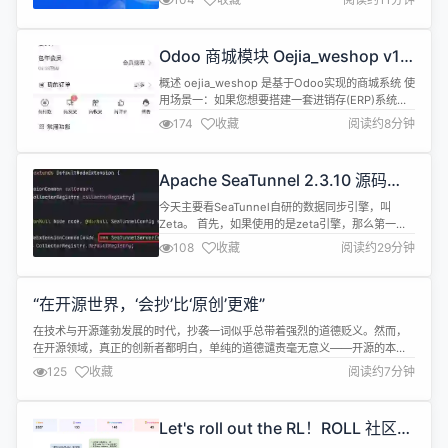
复杂的调度依赖、监控告警滞后等问题层出不穷。 在
近期的 Apache DolphinScheduler 线上用户交流
会上，社区邀请到了深圳某大型智能制造企业高级软
Odoo 商城模块 Oejia_weshop v1.4
件工程师 邱忠标，现场为大家带来一场关于 Apache
发布，增加内部采购商城场景的支
Do...
概述 oejia_weshop 是基于Odoo实现的商城系统 使
持！
用场景一：如果您想要搭建一套进销存(ERP)系统并
实现微信商城及完整的电商管理后台，用OE商城系
174
收藏
阅读约8分钟
统（Odoo + oejia_weshop 系列模块）是个不错的
选择，强大的生态，灵活的架构，可适应未来各种新
的在线商业模式 使用场景二：如果您已使用odoo系
Apache SeaTunnel 2.3.10 源码解
统，而想要在微信小程序上（或者微信公众号...
析：Zeta 引擎服务启动
今天主要看SeaTunnel自研的数据同步引擎，叫
Zeta。 首先，如果使用的是zeta引擎，那么第一步
一定是运行bin/seatunnel-cluster.sh脚本，这个脚
108
收藏
阅读约29分钟
本就是启动zeta的服务端的。 打开seatunnel-
cluster.sh看看，可以看到其实是去启动seatunnel-
core/seatunnel-starter/src/main/...
“在开源世界，‘会抄’比‘原创’更难”
在技术与开源蓬勃发展的时代，抄袭一词似乎总带着强烈的道德贬义。然而，
在开源领域，真正的创新者都明白，单纯的道德谴责毫无意义——开源的本质
本就是建立在某种程度的“复制”之上。但为何有人因抄袭而声名狼藉，有人却借
125
收藏
阅读约7分钟
此成就卓越？答案在于：开源领域的抄袭是一门被严重低估的学问，它映照的
不是别人的无耻，而是你自己的段位和对开源哲学的理解深度。 1 开源抄袭的
初级阶段：从...
Let's roll out the RL！ROLL 社区