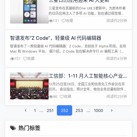
三星日历应用迎来 AI 大更新
关注。 然而，这一功能也引发了创作者群体的强烈
抗...
三星宣布在其最新的One UI8.5更新中，为原本朴素
的日历应用注入了多项 AI 功能，旨在通过视觉增强
和交互优化提升用户的日常调度体验。 此次更新最令
131
收藏
阅读约2分钟
人关注的特性是 AI 生成视觉效果的加入。在日历的
倒计时小组件中，三星引入了基于 AI 的背景生成功
能。系统会根据用户创建的日程标题自动生成匹配的
智谱发布“Z Code”，轻量级 AI 代码编辑器
视觉图像，例如将枯燥的倒计时卡片转变为与活动主
题相关的生动背景...
智谱发布了一款轻量级 AI 代码编辑器：Z Code，目前处于 Alpha 阶段，支持
Mac 和 Windows 平台。 据介绍，Z Code 旨在解决命令行 AI 编程工具（如
Claude Code、Codex、Gemini等）操作门槛高的问题。它通过提供一个统
157
收藏
阅读约4分钟
一、友好的可视化桌面，将这些 Agent 的能力无缝集成，仅使用一个api key
就能丝滑...
工信部：1-11 月人工智能核心产业
超过万亿元
12月25日至26日，全国工业和信息化工作会议在京
召开。 会议指出，预计全年，电信业务总量和软件业
务收入分别同比增长9%和12%左右，数字产业业务
96
收藏
阅读约2分钟
收入同比增长9%左右。产业链供应链韧性持续增
强。制造业重点产业链高质量发展行动顺利推进，突
1
...
251
破一批标志性技术和产品。 产业科技创新取得新突
252
253
...
1000
破。统筹实施国家科技重大专项、国家重点研发计
划。1—11月规模以上高技术制造业...
热门标签