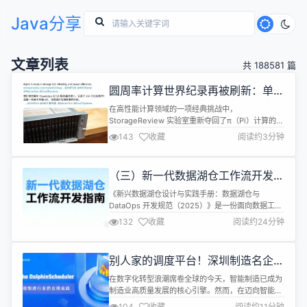
Java分享
文章列表
共 188581 篇
圆周率计算世界纪录再被刷新：单台
服务器持续运行 110 天，突破 314
在高性能计算领域的一项经典挑战中，
万亿位数字
StorageReview 实验室重新夺回了π（Pi）计算的世
界纪录。 他们使用单台服务器连续运行约 4 个月
143
收藏
阅读约3分钟
（110 天），将圆周率计算精度提升至 314 000 000
000 000 位数字，刷新了此前由 Linus Media
Group 与 KIOXIA 共同创造的 300 万亿位纪录。 这
（三）新一代数据湖仓工作流开发指
次纪录之所以能够实现，关...
南：从规范到实操全解析
《新兴数据湖仓设计与实践手册：数据湖仓与
DataOps 开发规范（2025）》是一份面向数据工程
师、数据架构师与企业数据团队的系统性实践指南，
132
收藏
阅读约24分钟
全面总结了当下湖仓一体架构在企业落地过程中的关
键设计方法、开发规范与工程经验。本手册不仅覆盖
项目规划、权限体系、工作流编排、ETL 与实时/离
别人家的调度平台！深圳制造名企用
线融合开发模式，同时结合 WhaleStudio 与
Apache DolphinScheduler 实现 1
Apache Dol...
在数字化转型浪潮席卷全球的今天，智能制造已成为
天内数十个工厂部署
制造业高质量发展的核心引擎。然而，在迈向智能化
的道路上，企业面临着诸多挑战：多系统数据孤岛、
104
收藏
阅读约11分钟