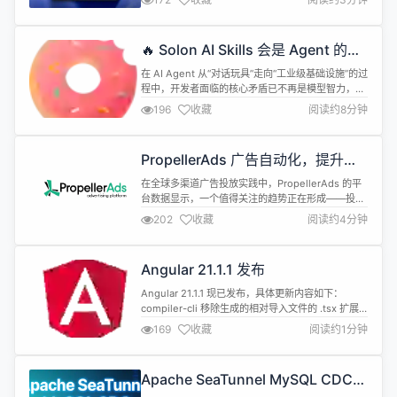
能，并将其融入工作流程，甚至有助于提升 Apple
Intelligence 的水平。 第一款应用名为 Enchanté，
是一款类似 ChatGPT 的内部员工助手。该应用可以
🔥 Solon AI Skills 会是 Agent 的未
帮助员工提出想法、进行产品开发、...
来吗？
在 AI Agent 从“对话玩具”走向“工业级基础设施”的过
程中，开发者面临的核心矛盾已不再是模型智力，而
是工程约束的缺失。 如果只给模型堆砌散乱的
196
收藏
阅读约8分钟
Tool（函数），它就像一个拿着手术刀却未受过医学
训练的孩子。Solon AI Skills 的出现，标志着 AI 开
发从“混沌集成”走向了“能力内化”，它为 Agent 注入
PropellerAds 广告自动化，提升投
了真正可落地的“职业素养”。 S...
放效率与可预测性
在全球多渠道广告投放实践中，PropellerAds 的平
台数据显示，一个值得关注的趋势正在形成——投放
效果的差异，不仅取决于是否使用自动化，更取决于
202
收藏
阅读约4分钟
广告主是否真正理解自动化的适用边界与决策逻辑。
成熟的广告主不会将自动化等同于“交给系统”，而是
将其嵌入整体投放策略中，用来放大专业判断，而非
Angular 21.1.1 发布
替代思考。 PropellerAds 成立于 2011 年，是一家
全球...
Angular 21.1.1 现已发布，具体更新内容如下：
compiler-cli 移除生成的相对导入文件的 .tsx 扩展
名 core 处理类绑定中的 Set forms 能够在信号表单
169
收藏
阅读约1分钟
中手动注册表单字段绑定 修复触摸时控件值同步问题
更新说明：
https://github.com/angular/angular/releases/tag/v21.1.1
Apache SeaTunnel MySQL CDC