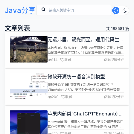
Java分享
文章列表
共 188581 篇
无远弗届，驭光而至，通用代码生成
器：光船，开启动词算子体系扩展的
无远弗届，驭光而至，通用代码生成器：光船，开启
大门
动词算子体系扩展的大门 动词算子体系的通用代码生
成器拥有出众的劳动生产率和易用性。如果说它还有
114
收藏
阅读约6分钟
什么弱点，那就是功能覆盖的范围还是相对固定，不
是很广泛。这主要是由于它的功能覆盖面还不是太
大。 进一步扩展动词算子式通用代码生成器需要扩展
微软开源统一语音识别模型
它的能力。而这无非就是两种途径：动词算子组合或
VibeVoice-ASR，专为长音频设计
者是动词算子扩展。我觉得，动词算子扩...
微软开源了 9B 参数的全新统一语音识别模型
VibeVoice-ASR，支持处理长达 60分钟的长音频，
能够在单次处理中生成包含说话人身份、精确时间戳
200
收藏
阅读约2分钟
和文本内容的结构化转录结果。模型支持用户自定义
热词以提升特定领域的识别准确率。 VibeVoice-
ASR 主要特性： 单次处理最长 60 分钟音频：与将
苹果内部类“ChatGPT”Enchanté 曝
音频分割成短片段（通常会丢失全局上下文）的传统
光，可写代码改文案
ASR...
Macworld 援引知情人士消息称，苹果公司已开始在
其办公室更广泛地向员工推广两款全新的 AI 应用。
这两款工具旨在帮助员工在实际场景中测试 AI 功
172
收藏
阅读约3分钟