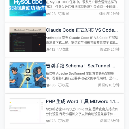
支持按时间启动吗？
在 MySQL CDC 任务中，很多用户都会遇到这样的
问题：任务失败后该从哪里恢复？只知道一个时间
点，却拿不到对应的 binlog 位点怎么办？Apache
123
收藏
阅读约12分钟
SeaTunnel 2.3.12 通过引入按时间启动
（Timestamp Startup）功能，给出了更直观的答
案。 本文围绕该能力的设计背景、配置方式与实现机
Claude Code 正式发布 VS Code
制展开解析，帮助读者理解如何基于时间语义更...
扩展
Anthropic 宣布 Claude Code 的 VS Code 扩展结
束测试正式上线，提供原生图形界面并集成至 IDE。
用户可审查或自动接受 Claude 的编辑建议，支持
112
收藏
阅读约2分钟
@-mentions 引用文件行范围，访问对话历史，并在
多标签页中管理对话。 扩展支持三种权限模式：
Normal、Plan 和 Auto-accept，默认通过
告别手敲 Schema！SeaTunnel 集
claudeCod...
成 Gravitino 元数据 RestApi 这个
每次在 Apache SeaTunnel 里配置非关系型数据
新动作有点酷
库，看着那几百行还要手动定义的字段映射，是不是
挺崩溃的？配置错一个字段，任务就报错，这种“体
185
收藏
阅读约10分钟
力活”真的该结束了。 最近 Apache SeaTunnel 社区
的 Issue #10339 提案捅破了这层窗户纸：既然有
Apache Gravitino 这么强大的元数据服务，为什么
PHP 生成 Word 工具 MDword 1.1.9
不直接让它自动同步 ...
正式发布，已知 bug 修复
部分新功能&amp;已知 bug 修复 图片宽度支持按百
分比设置 部分小语种文字支持自动设置兼容字体 项
目介绍 主要用途：动态生成 word 优势：生成 word
178
收藏
阅读约6分钟
只需关注动态数据及逻辑，无需关注式样的调整（式
样可以借助 office word 调整母版即可） 与