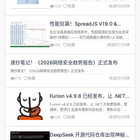
中，我们发现了一个长期存在的痛点："为什么我精
139
收藏
阅读约5分钟
心设计的报表导出到 Excel 后，动态的公式都变成了
死板的数值？" 在即将发布的 SpreadJS V19.0 中，
我们针对报表插件（ReportSheet）带来了一项重量
性能狂飙！SpreadJS V19.0 &
级更新------"导出预览报表到 Excel ...
GcExcel V9.0 重塑表格计算与数据
在企业级表格应用场景中，性能瓶颈往往成为业务突
处理新速度 | 葡萄城技术团队
破的"绊脚石"------百万级数据计算时的 UI 冻结、复
杂公式批量复制的漫长等待、大规模报表导出的效率
150
收藏
阅读约11分钟
低下，这些问题不仅影响用户体验，更制约了数据驱
动决策的响应速度。 如今，SpreadJS V19.0 与
GcExcel V9.0 双版本重磅来袭，聚焦性能核心痛
速抄笔记！《2026网络安全趋势报
点，通过底层引擎优化、多线程架构革新、智能计
算...
告》正式发布
速抄笔记！《2026网络安全趋势报告》正式发布
175
收藏
阅读约1分钟
Furion v4.9.8 已经发布，让 .NET
开发更简单，更通用，更流行
Furion v4.9.8 已经发布，让 .NET 开发更简单，更
通用，更流行 此版本更新内容包括： 更新日志：
https://furion.net/docs/category/upgrade/ 新特
124
收藏
阅读约2分钟
性 [新增] 数据验证支持配置级联（组合）验证模式
UseMode(mode) 4.9.8.1 ⏱️2026.01.22 ade659d
突破性变化 [新增] ...
​DeepSeek 开源代码仓库出现神秘