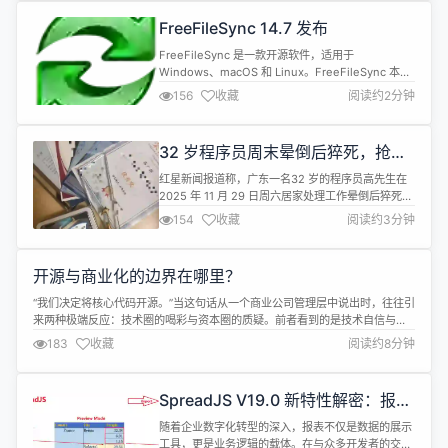
PHPWord 的爱恨情仇 共同点 PHP 编写的库（资源
FreeFileSync 14.7 发布
包） 用于生成 office wor...
FreeFileSync 是一款开源软件，适用于
Windows、macOS 和 Linux。FreeFileSync 本质
是一个用于文件夹对比和同步的软件，它可以创建和
156
收藏
阅读约2分钟
管理所有重要文件的备份副本。FreeFileSync 不是
每次都复制每个文件，而是确定源文件夹和目标文件
夹之间的差异，并只传输所需的最低数据量。
32 岁程序员周末晕倒后猝死，抢救
FreeFileSync 14.7 更新内容...
期间曾被拉入工作群
红星新闻报道称，广东一名32 岁的程序员高先生在
2025 年 11 月 29 日周六居家处理工作晕倒后猝死。
其就医记录显示，8:58，120 收到来电；约 9:14，
154
收藏
阅读约3分钟
120 到达现场；9:46，转送至广东省第二中医院，
“考虑已临床死亡，患者家属要求积极抢救”，“起病
急，病程短，病情凶险”；抢救至13:00，宣告临床死
开源与商业化的边界在哪里？
亡，死亡原因“呼吸心跳骤停，阿斯综合征...
“我们决定将核心代码开源。”当这句话从一个商业公司管理层中说出时，往往引
来两种极端反应：技术圈的喝彩与资本圈的质疑。前者看到的是技术自信与社
区共建的可能性，后者担忧的是商业机密泄露和盈利模式被侵蚀。 “开放签”团
183
收藏
阅读约8分钟
队在探索电子签名开源商业模式的过程中，经历并回应了这些质疑。他们发
现，开源与商业化之间并非简单的对立或依存，而是可以形成一种“分而不离，
合而不混”的...
SpreadJS V19.0 新特性解密：报表
导出黑科技，公式逻辑全保留 | 葡萄
随着企业数字化转型的深入，报表不仅是数据的展示
城技术团队
工具，更是业务逻辑的载体。在与众多开发者的交流