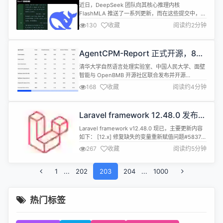
标识符“MODEL1”
近日，DeepSeek 团队向其核心推理内核
FlashMLA 推送了一系列更新，而在这些提交中，一
个此前从未公开亮相的模型命名 “MODEL1” 引发了社
130
收藏
阅读约2分钟
区的高度关注。 多位社区开发者推测，MODEL1 很
可能正是 DeepSeek 内测中的 V3 终极版本（V4 模
型），也有人猜测它可能代表一个完全独立于 V 系列
AgentCPM-Report 正式开源，8B
的新模型。 据介绍，DeepSeek 团...
端侧写作智能体
清华大学自然语言处理实验室、中国人民大学、面壁
智能与 OpenBMB 开源社区联合发布并开源
AgentCPM-Report，一个本地化、私有化、拥有
168
收藏
阅读约4分钟
SOTA 性能的深度调研智能体。 AgentCPM-Report
核心亮点 极致效能，以小博大：通过平均 40 轮的深
度检索与近 100 轮的思维链推演，实现对信息的全方
Laravel framework 12.48.0 发布，
位挖掘与重组，让端侧模型也能产出逻辑严...
Laravel 框架核心库
Laravel framework v12.48.0 现已，主要更新内容
如下： [12.x] 修复缺失的变量重新赋值问题#58376
[12.x] 改进 PendingRequest 类型#58386 [12.x]
267
收藏
阅读约5分钟
修复与第三方保护程序的向后兼容性问题#58385 使
\Illuminate\Testing\TestResponse::assertHeade...
1
...
202
203
204
...
1000
热门标签