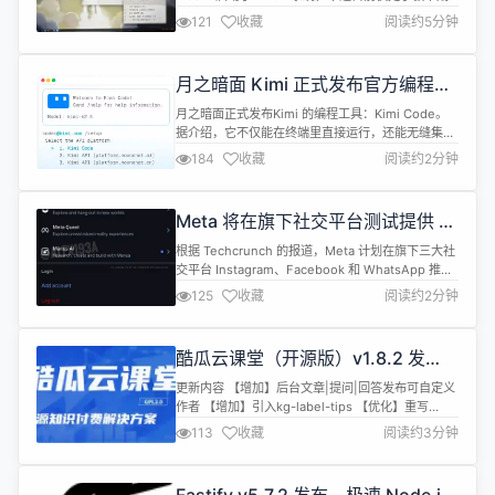
阶段，距离普通用户可用还有相当长的路要走。 虽然
121
收藏
阅读约5分钟
Apple Silicon 系列 Mac 官方仅支持 macOS，但这
并未阻挡爱好者持续尝试在苹果自研芯片平台上移植
Linux，如今这一进展已经延伸到了最新一代的 M3
月之暗面 Kimi 正式发布官方编程工
芯片。 早在 20...
具：Kimi Code
月之暗面正式发布Kimi 的编程工具：Kimi Code。
据介绍，它不仅能在终端里直接运行，还能无缝集成
到 VSCode、Cursor、JetBrains 和 Zed 等主流编
184
收藏
阅读约2分钟
辑器中。Kimi Code 可充分发挥 K2.5 的多模态优
势，支持直接输入图片和视频进行编程辅助，并能自
动发现并将你现有的技能迁移到新的工作流中。 官方
Meta 将在旗下社交平台测试提供 AI
介绍称，Kimi Code ...
能力的订阅服务
根据 Techcrunch 的报道，Meta 计划在旗下三大社
交平台 Instagram、Facebook 和 WhatsApp 推出
新的付费订阅策略，在未来几个月内开始测试这些付
125
收藏
阅读约2分钟
费升级服务。尽管核心功能仍然保持免费，订阅用户
将可以解锁“更强生产力、更高级创造工具和扩展的
AI 能力”。 Meta 表示基础使用不变，但订阅版会提
酷瓜云课堂（开源版）v1.8.2 发
供不同应用独有的增强功能组合。...
布，在线教育解决方案
更新内容 【增加】后台文章|提问|回答发布可自定义
作者 【增加】引入kg-label-tips 【优化】重写
$request-&gt;getClientAddress() 【优化】清理
113
收藏
阅读约3分钟
多余kg-submit标记 【优化】管理章节课时相关提示
【优化】kindeditor编辑器初始化 【优化】升级
layui-v2.13.3 系统介绍 酷瓜云课堂，依托腾讯云基