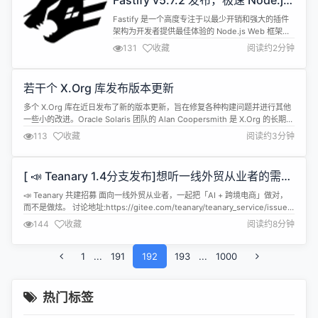
Fastify v5.7.2 发布，极速 Node.js
础...
Web 框架
Fastify 是一个高度专注于以最少开销和强大的插件
架构为开发者提供最佳体验的 Node.js Web 框架，
速度极快，它的灵感来源于 Hapi 和 Express。
131
收藏
阅读约2分钟
Fastify v5.7.2 现已发布，本此更新带来以下内容：
Notice PR #6414中已将content-type header解析
改进为 strict parser。这意味着只接...
若干个 X.Org 库发布版本更新
多个 X.Org 库在近日发布了新的版本更新，旨在修复各种构建问题并进行其他
一些小的改进。Oracle Solaris 团队的 Alan Coopersmith 是 X.Org 的长期版
本管理者，他于近日花费了大量时间完成了上游 X.Org 库的更新发布。 已发布
113
收藏
阅读约3分钟
的新版本包括： bitman 1.1.2- 改进了手册页格式，修复了各种编译器问题，并
对这些 X...
[ 📣 Teanary 1.4分支发布]想听一线外贸从业者的需
求，把你想要的或者想像中的能力说出来
📣 Teanary 共建招募 面向一线外贸从业者，一起把「AI + 跨境电商」做对，
而不是做炫。 讨论地址:https://gitee.com/teanary/teanary_service/issues
🧩 我们是谁？ Teanary 是一个持续演进中的 开源电商后端项目， 专注于 跨境
144
收藏
阅读约8分钟
/ 多语言 / 多节点部署 的真实业务场景。 📦 基于 Lar...
1
...
191
192
193
...
1000
热门标签