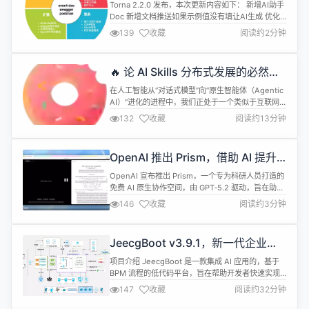
案
整C...
Torna 2.2.0 发布，本次更新内容如下： 新增AI助手
Doc 新增文档推送如果示例值没有填让AI生成 优化
字典查看 MCP接口新增： 文档推送MCP，非Java项
139
收藏
阅读约2分钟
目也能生成格式化文档Doc 搜索应用 关于 Torna 接
口文档解决方案，目标是让接口文档管理变得更加方
便、快捷。Torna 采用团队协作的方式管理和维护接
🔥 论 AI Skills 分布式发展的必然
口文档，将不同形式的文档纳入进来统...
性：从单体智能到“云端大脑”的跃迁
在人工智能从“对话式模型”向“原生智能体（Agentic
AI）”进化的进程中，我们正处于一个类似于互联网
从单机软件向分布式架构转型的关键拐点。这一转型
132
收藏
阅读约13分钟
的核心，在于 AI Skills 的崛起及其分布式发展的必
然。 一、 什么是 AI Skills：从工具级到框架级的演
化 AI Skills（AI 技能）的概念最早在Claude Code
OpenAI 推出 Prism，借助 AI 提升
等前沿 Agent ...
科研写作与协作效率
OpenAI 宣布推出 Prism，一个专为科研人员打造的
免费 AI 原生协作空间，由 GPT‑5.2 驱动，旨在助力
科研写作与团队协作。 即日起，Prism 向所有拥有
146
收藏
阅读约3分钟
ChatGPT 个人账户的用户开放，项目数量与协作人
数不设上限。并计划很快面向使用 ChatGPT
Business、Team、Enterprise 和 Education 套餐
JeecgBoot v3.9.1，新一代企业级
的组织开放...
AI 应用与智能体平台重磅发布
项目介绍 JeecgBoot 是一款集成 AI 应用的，基于
BPM 流程的低代码平台，旨在帮助开发者快速实现
低代码开发和构建、部署个性化的 AI 应用。 前后端
147
收藏
阅读约32分钟
分离架构 Ant Design&amp;Vue3，SpringBoot，
SpringCloud，Mybatis，Shiro，强大的代码生成