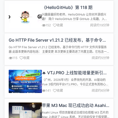
器让前后端代码一键生成，无需写任何代码！ 成套
《HelloGitHub》第 118 期
AI 大模型...
兴趣是最好的老师，HelloGitHub 让你对开源感兴
趣！ 简介 HelloGitHub 分享 GitHub 上有趣、入门
级的开源项目。
152
收藏
阅读约19分钟
github.com/521xueweihan/HelloGitHub 这里有
实战项目、入门教程、黑科技、开源书籍、大厂开源
项目等，涵盖多种编程语言 Python、Java、Go、
Go HTTP File Server v1.21.2 已经发布，基于命令行
C/C++、Swift...让你在短时间...
的 HTTP 文件共享服务器
Go HTTP File Server v1.21.2 已经发布，基于命令行的 HTTP 文件共享服务
器 此版本更新内容包括： 主要变更 本次更新主要改进了内置主题。它包含一
些用户界面优化，并停止支持部分旧版浏览器。更新后的浏览器要求如下：
115
收藏
阅读约5分钟
Chrome 89 Edge 89 Firefox 66 Safari 15 在之前的版本中，由于系统限制，
一次性上传...
🔥 VTJ.PRO 上线智能增量更新引
擎，AI 生成代码效率飙升 200%，
（广州，2026年1月）业界领先的开源、AI驱动的
Token 消耗锐减7 0%
Vue 3低代码平台VTJ.PRO，今日正式宣布其核心AI
代码生成引擎发布0.15.0版本，完成革命性升级。全
141
收藏
阅读约6分钟
新上线的“增量更新引擎”，成功将AI生成代码的综合
效率提升2倍，同时将大模型API调用的Token消耗大
幅降低70%。此举标志着低代码开发在智能化、经济
苹果 M3 Mac 现已成功启动 Asahi
性与可用性上迈出了里程碑式的一步。 一、 从“推...
Linux，但暂不具备实际可用性
Asahi Linux 项目贡献者近日成功在搭载 M3 芯片的
Mac 上启动了 Linux 系统，不过目前仅处于极早期