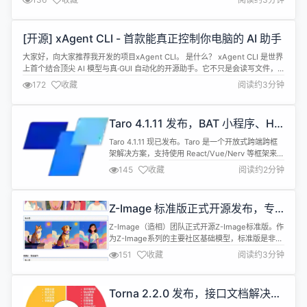
换 ​。该能力的加入，让 SQLShift^[1]^ 从一款"​存储过程迁移工具 ​"升级为"​核
心业务逻辑对象全量迁移工具​"。随之也带来三重提升...
[开源] xAgent CLI - 首款能真正控制你电脑的 AI 助手
大家好，向大家推荐我开发的项目xAgent CLI。 是什么？ xAgent CLI 是世界
上首个结合顶尖 AI 模型与真·GUI 自动化的开源助手。它不只是会读写文件，
而是能真正控制你的鼠标和键盘。 为什么做这个？ 市面上的 AI 编程工具
172
收藏
阅读约3分钟
（Claude Code、Cursor、Copilot）都有一个局限：它们只能读写文件、执
行命令，但不能点击按钮、填表...
Taro 4.1.11 发布，BAT 小程序、H5
与 RN 端统一框架
Taro 4.1.11 现已发布。Taro 是一个开放式跨端跨框
架解决方案，支持使用 React/Vue/Nerv 等框架来开
发微信 / 京东 / 百度 / 支付宝 / 字节跳动 / QQ 小程
145
收藏
阅读约2分钟
序 / H5 等应用。 修复（fix） fix(ascf): 适配ascf
fix(taro-vite-runner): vite打包循环引用
fix(binding...
Z-Image 标准版正式开源发布，专
为微调而生的图像生成基座模型
Z-Image（造相）团队正式开源Z-Image标准版。作
为Z-Image系列的主要社区基础模型，标准版是非蒸
馏的完整模型，在生成质量、风格灵活性和二次开发
151
收藏
阅读约3分钟
支持上更具优势，旨在为社区开发者提供一个强大且
灵活的图像生成底座，释放更多定制化开发和精细微
调的可能性。 Z-Image标准版作为一个非蒸馏的完
Torna 2.2.0 发布，接口文档解决方
整模型，优于其蒸馏版本Z-Image-Turbo，支持完