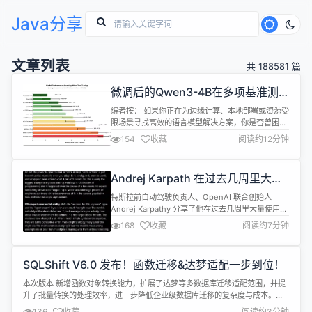
Java分享
文章列表
共 188581 篇
微调后的Qwen3-4B在多项基准测
试上战平或胜过GPT-OSS-120B
编者按： 如果你正在为边缘计算、本地部署或资源受
限场景寻找高效的语言模型解决方案，你是否曾困
惑：在众多小型语言模型（SLM）中，哪一个才是微
154
收藏
阅读约12分钟
调的最佳起点？是否真的存在"小而强"的模型，能在
微调后媲美甚至超越规模大数十倍的教师模型？ 近
期，distil labs 团队进行了一项严谨的基准研究，或
Andrej Karpath 在过去几周里大量
许能为你提供数据驱动的答案。他们在 8 类任务（涵
使用 Claude 编码的体验
盖分类、信息抽取...
特斯拉前自动驾驶负责人、OpenAI 联合创始人
Andrej Karpathy 分享了他在过去几周里大量使用
Claude 编码的体验。 🌟编码工作流 随着大模型编码
168
收藏
阅读约7分钟
能力的最新一波提升，和很多人一样，我在 11 月还
大约是 80% 手写+自动补全、20% 用 agent；到 12
月就迅速变成了 80% agent 编码、20% 修改和收
SQLShift V6.0 发布！函数迁移&达梦适配一步到位！
尾。 也就是说...
本次版本 新增函数对象转换能力，扩展了达梦等多数据库迁移适配范围，并提
升了批量转换的处理效率，进一步降低企业级数据库迁移的复杂度与成本。
一、核心特性 支持函数对象迁移 ​函数对象可随存储过程的迁移任务一键同步转
136
收藏
阅读约3分钟