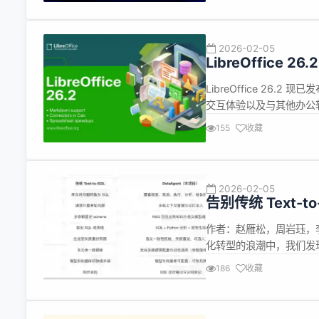
2026-02-05
LibreOffice 26
LibreOffice 2
交互体验以及与其他办公软
能。 提高了整个套件的
155
收藏
有和开源核心办公软件创建
2026-02-05
告别传统 Text-to
体 DataAgent
作者：赵雁松，周岩珏，李
化转型的浪潮中，我们发
的 SQL 语法；开发者虽
186
收藏
对复杂的统计分析、根因定位