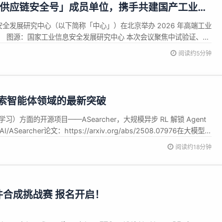
首批「供应链安全号」成员单位，携手共建国产工业软
安全发展研究中心（以下简称「中心」）在北京举办 2026 年高端工业
。 图源：国家工业信息安全发展研究中心 本次会议聚焦中试验证、软
合协同创新等关键议题，来自关键行业的集团、高校、地方主管部门
阅读约5分钟
家单位、80 余位专家代表齐聚一堂，围绕自主软件生态建...
解锁搜索智能体领域的最新突破
ing，强化学习）方面的开源项目——ASearcher，大规模异步 RL 解锁 Agent
ASearcher论文：https://arxiv.org/abs/2508.07976在大模型...
阅读约18分钟
型软件合成挑战赛 报名开启！