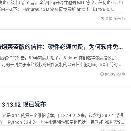
实现，主要用于研发企业级中后台产品。全部代码开源并遵循 MIT 协议，任何企业、组
下： Features collapse: 同步最新 antd 样式 (#9680)
阅读约2分钟
 年前炮轰盗版的信件：硬件必须付费，为何软件免
于盗版软件的抨击，50年前就开始了。 &ldquo;你们这样做就是偷窃
976年2月的一封关于未经授权的软件复制的公开信中抱怨道。50年前的本
盖茨撰写的《致业余爱好者的一封公开信》发布，与当时刚刚兴起的计算机
阅读约3分钟
保存在《纽约时报》档案中。这封信明确指出，自PC行...
和 3.13.12 现已发布
发布，这是 3.14 的第三个维护版本，自 3.14.2 以来，包含约 299 个错误
Python 3.14 的一些主要新特性和变化包括： 新功能 PEP 779：
式获得支持 PEP 649：类型注释的评估现在被推迟，从而改善了使用注释