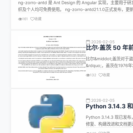
ng-zorro-antd 是 Ant Design 的 Angular 
织及个人均可免费使用。 ng-zorro-antd21.1.0正式发布，更新内容如
(4eec05...
161
收藏
2026-02-05
比尔·盖茨 50
费？
比尔&middot;盖茨对
&rdquo;，盖茨在1
周，比尔&middot;
132
收藏
业余爱好者群体分享，至今
2026-02-05
Python 3.14.3 
Python 3.14.3 现已
修复、构建改进和文档更改。 
自由线程 Python 正