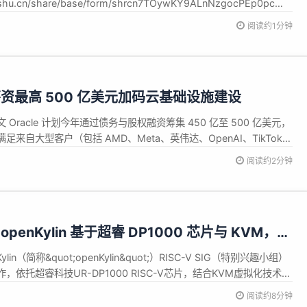
feishu.cn/share/base/form/shrcn7TOywKY9ALnNzgocPEp0pc
rcn7TOywKY9ALnNzgocPEp0pc 赛事官网：MoonBit QQ咨询群：
阅读约1分钟
资最高 500 亿美元加码云基础设施建设
Oracle 计划今年通过债务与股权融资筹集 450 亿至 500 亿美元，
来自大型客户（包括 AMD、Meta、英伟达、OpenAI、TikTok
力需求。 公司表示，此轮融资规模反映了在 AI 推动下云计算基础设施
阅读约2分钟
，甲骨文将通过两类方式筹集...
enKylin 基于超睿 DP1000 芯片与 KVM，将
移植 RISC-V 平台
ylin（简称&quot;openKylin&quot;）RISC-V SIG（特别兴趣小组）
依托超睿科技UR-DP1000 RISC-V芯片，结合KVM虚拟化技术，
penStack完整移植至RISC-V架构。此次适配仅完成基础运行验
阅读约8分钟
n、o...