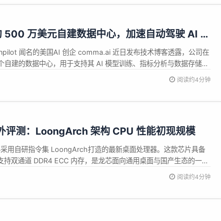
资约 500 万美元自建数据中心，加速自动驾驶 AI 研
pilot 闻名的美国AI 创企 comma.ai 近日发布技术博客透露，公司在
自建的数据中心，用于支持其 AI 模型训练、指标分析与数据存储工
ld Sch&auml;fer 表示，依赖公有云会把关键计算资源和数据流程托付给
阅读约4分钟
来高额账单，还可能...
海外评测：LoongArch 架构 CPU 性能初现规模
中科采用自研指令集 LoongArch打造的最新桌面处理器。这款芯片具备
格，并支持双通道 DDR4 ECC 内存，是龙芯面向通用桌面与国产生态的一次
horonix 在 Linux 环境下对其进行了首轮独立基准测试，与主流
阅读约4分钟
行了横向对比。 ...