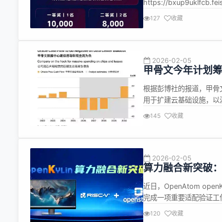
https://bxup9uklfcb.
hare/base/form/sh
127
收藏
1064249692
2026-02-05
甲骨文今年计划筹
根据彭博社的报道，甲骨文 
用于扩建云基础设施，以满足
与 xAI 等）的已签约算
145
收藏
建设的资金压力。报道指出
2026-02-05
算力融合新突破：op
OpenStack 全栈
近日，OpenAtom openK
完成一项重要适配验证工作，
成功将开源云计算管理平台O
120
收藏
证，实现了Ubuntu、Debia