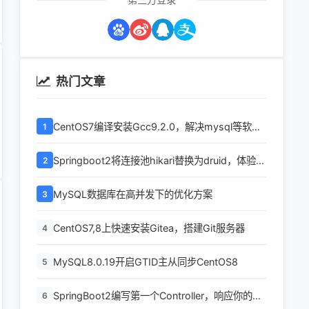
热门文章
CentOS7编译安装Gcc9.2.0，解决mysql等软件
1
编译问题
Springboot2将连接池hikari替换为druid，体验最
2
强大的数据库连接池
MySQL数据库在高并发下的优化方案
3
CentOS7,8上快速安装Gitea，搭建Git服务器
4
MySQL8.0.19开启GTID主从同步CentOS8
5
SpringBoot2编写第一个Controller，响应你的
6