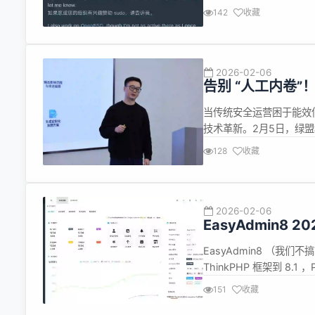
https://www.mille
142
收藏
工具，被广泛用于服务器..
2026-02-06
告别 “人工内卷
当传统安全运营困于能效
技术革新。2月5日，绿
题演讲与实践分享，展示
128
收藏
关键突破。依托自研安全垂域
构数智时代下...
2026-02-06
EasyAdmin8 2
EasyAdmin8 （我们不
ThinkPHP 框架到 8.1 ，
v2.x 的快速开发的后台管理系
151
收藏