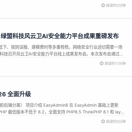
rt.dev/ sudo 是 Unix/Linux 系统上用于以特权身份执行命令的基本命令行
阅读约2分钟
.
”！绿盟科技风云卫AI安全能力平台成果重磅发布
低下、规则误报、建模费时等多重桎梏，网络安全行业迫切需要一场
盟科技召开风云卫AI安全能力平台线上成果发布会。本次发布会通过主
了AI在安全运营场景、数据分类分级、安全风险检测三大核心方向的
阅读约11分钟
大模型&mdash;&mdash;风云卫AI安全能力平台，绿盟科技正重
026 全面升级
搞前后端分离） 项目介绍 EasyAdmin8 在 EasyAdmin 基础上更新
PHP 最低版本不低于 8.2，全面支持 PHP8.5 ThinkPHP 8.1 和 layui
统。 项目地址：https://easyadm...
阅读约5分钟