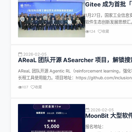
Gitee 成为
件生态
1月27日，国家工业信息
软件生态创新发展思想汇
件工程范式重构、产教融
124
收藏
及工业软件企业的 60 余
2026-02-05
AReaL 团队开源 ASearcher 项目，
AReaL 团队开源 Agentic RL（reinforcement learn
长程工具使用能力。项目地址：https://github.com/inclusionAI/
107
收藏
2026-02-05
MoonBit 大
报名地址：