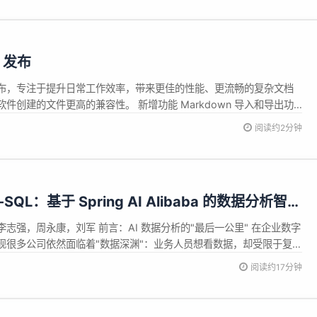
.2 发布
6.2 现已发布，专注于提升日常工作效率，带来更佳的性能、更流畅的复杂文档
件创建的文件更高的兼容性。 新增功能 Markdown 导入和导出功
性能和响应速度，使打开、编辑和保存大型文档更加流畅。 增强了与专
阅读约2分钟
的文档的兼容性，减少了格式问题...
-SQL：基于 Spring AI Alibaba 的数据分析智能
 深度解析
志强，周永康，刘军 前言：AI 数据分析的"最后一公里" 在企业数字
现很多公司依然面临着"数据深渊"：业务人员想看数据，却受限于复杂
然尝试了 Text-to-SQL，但生成的代码逻辑常有偏差，同时也无法应
阅读约17分钟
等场景。 DataAgent 应运而生。 这不是简单的指令...