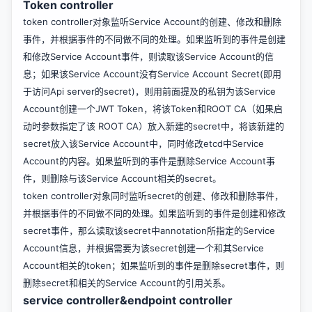
Token controller
token controller对象监听Service Account的创建、修改和删除
事件，并根据事件的不同做不同的处理。如果监听到的事件是创建
和修改Service Account事件，则读取该Service Account的信
息；如果该Service Account没有Service Account Secret(即用
于访问Api server的secret)，则用前面提及的私钥为该Service
Account创建一个JWT Token，将该Token和ROOT CA（如果启
动时参数指定了该 ROOT CA）放入新建的secret中，将该新建的
secret放入该Service Account中，同时修改etcd中Service
Account的内容。如果监听到的事件是删除Service Account事
件，则删除与该Service Account相关的secret。
token controller对象同时监听secret的创建、修改和删除事件，
并根据事件的不同做不同的处理。如果监听到的事件是创建和修改
secret事件，那么读取该secret中annotation所指定的Service
Account信息，并根据需要为该secret创建一个和其Service
Account相关的token；如果监听到的事件是删除secret事件，则
删除secret和相关的Service Account的引用关系。
service controller&endpoint controller