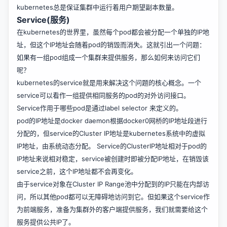
kubernetes总是保证集群中运行着用户期望副本数量。
Service(服务)
在kubernetes的世界里，虽然每个pod都会被分配一个单独的IP地
址，但这个IP地址会随着pod的销毁而消失。这就引出一个问题：
如果有一组pod组成一个集群来提供服务，那么如何来访问它们
呢？
kubernetes的service就是用来解决这个问题的核心概念。一个
service可以看作一组提供相同服务的pod的对外访问接口。
Service作用于哪些pod是通过label selector 来定义的。
pod的IP地址是docker daemon根据docker0网桥的IP地址段进行
分配的，但service的Cluster IP地址是kubernetes系统中的虚拟
IP地址，由系统动态分配。 Service的ClusterIP地址相对于pod的
IP地址来说相对稳定，service被创建时即被分配IP地址，在销毁该
service之前，这个IP地址都不会再变化。
由于service对象在Cluster IP Range池中分配到的IP只能在内部访
问，所以其他pod都可以无障碍地访问到它。但如果这个service作
为前端服务，准备为集群外的客户端提供服务，我们就需要给这个
服务提供公共IP了。