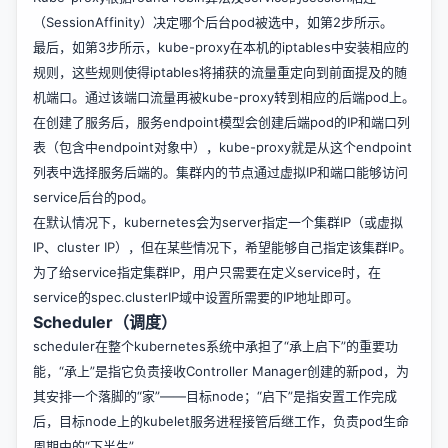
（SessionAffinity）决定哪个后台pod被选中，如第2步所示。
最后，如第3步所示，kube-proxy在本机的iptables中安装相应的
规则，这些规则使得iptables将捕获的流量重定向到前面提及的随
机端口。通过该端口流量再被kube-proxy转到相应的后端pod上。
在创建了服务后，服务endpoint模型会创建后端pod的IP和端口列
表（包含中endpoint对象中），kube-proxy就是从这个endpoint
列表中选择服务后端的。集群内的节点通过虚拟IP和端口能够访问
service后台的pod。
在默认情况下，kubernetes会为server指定一个集群IP（或虚拟
IP、cluster IP），但在某些情况下，希望能够自己指定该集群IP。
为了给service指定集群IP，用户只需要在定义service时，在
service的spec.clusterIP域中设置所需要的IP地址即可。
Scheduler（调度）
scheduler在整个kubernetes系统中承担了“承上启下”的重要功
能，“承上”是指它负责接收Controller Manager创建的新pod，为
其安排一个落脚的“家”——目标node；“启下”是指安置工作完成
后，目标node上的kubelet服务进程接管后继工作，负责pod生命
周期中的“下半生”。