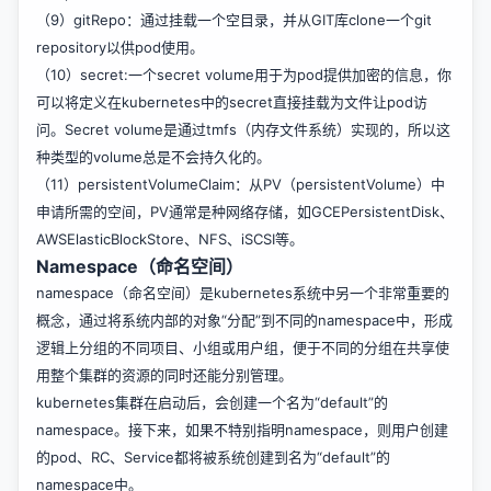
（9）gitRepo：通过挂载一个空目录，并从GIT库clone一个git
repository以供pod使用。
（10）secret:一个secret volume用于为pod提供加密的信息，你
可以将定义在kubernetes中的secret直接挂载为文件让pod访
问。Secret volume是通过tmfs（内存文件系统）实现的，所以这
种类型的volume总是不会持久化的。
（11）persistentVolumeClaim：从PV（persistentVolume）中
申请所需的空间，PV通常是种网络存储，如GCEPersistentDisk、
AWSElasticBlockStore、NFS、iSCSI等。
Namespace（命名空间）
namespace（命名空间）是kubernetes系统中另一个非常重要的
概念，通过将系统内部的对象“分配”到不同的namespace中，形成
逻辑上分组的不同项目、小组或用户组，便于不同的分组在共享使
用整个集群的资源的同时还能分别管理。
kubernetes集群在启动后，会创建一个名为“default”的
namespace。接下来，如果不特别指明namespace，则用户创建
的pod、RC、Service都将被系统创建到名为“default”的
namespace中。