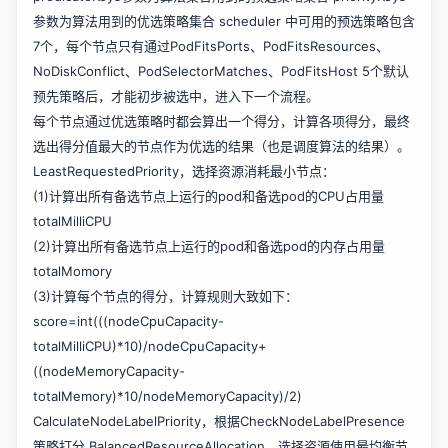
参数为算法用到的优选策略集合 scheduler 中可用的预选策略包含
7个，每个节点只有通过PodFitsPorts、PodFitsResources、
NoDiskConflict、PodSelectorMatches、PodFitsHost 5个默认
预先策略后，才能初步被选中，进入下一个流程。
每个节点通过优选策略时都会算出一个得分，计算各项得分，最终
选出得分值最大的节点作为优选的结果（也是调度算法的结果）。
LeastRequestedPriority，选择资源消耗最小节点：
(1)计算出所有备选节点上运行的pod和备选pod的CPU占用量
totalMilliCPU
(2)计算出所有备选节点上运行的pod和备选pod的内存占用量
totalMomory
(3)计算每个节点的得分，计算规则大致如下：
score=int(((nodeCpuCapacity-
totalMilliCPU)*10)/nodeCpuCapacity+
((nodeMemoryCapacity-
totalMemory)*10/nodeMemoryCapacity)/2)
CalculateNodeLabelPriority，根据CheckNodeLabelPresence
策略打分 BalancedResourceAllocation，选择资源使用最均衡节