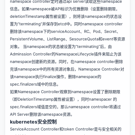
namespace controller定时通过api server读取这些namespace
信息。如果namespace被API标识为优雅删除（设置删除期限，
deletionTimestamp属性被设置），则将该namespace的状态设
置为“terminating”并保存到etcd中。同时namespace controller
删除该namespace下的serviceAccount、RC、Pod、Secret、
PersistentVolume、ListRange、SesourceQuota和event等资源
对象。 当namespace的状态被设置为“terminating”后，由
Adminssion Controller的NamespaceLifecycle插件来阻止为该
namespace创建新的资源。同时，在namespace controller删除
完该namespace中的所有资源对象后，Namespace Controller对
该namespace执行finalize操作，删除namespace的
spec.finalizers域中的信息。
如果Namespace Controller观察到namespace设置了删除期限
（即DeletionTimestamp属性被设置），同时namespacer 的
spec.finalizers域值是空的，那么namespace controller将通过
API Server删除该namespace资源。
kubernetes安全控制
ServiceAccount Controller和token Controller是与安全相关的