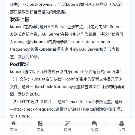
证书； --cloud-provider，告诉kubelet如何从云服务商（IAAS）
那里读取到和自己相关的元数据。
状态上报
kubelet在启动时通过API Server注册节点，并定时向API Server
发送节点新消息，API Server在接收到这些信息后，将这些信息写
入etcd。通过kubelet的启动参数“—node-status-update-
frequency”设置kubelet每隔多少时间向API Server报告节点状
态，默认为10秒。
Pod管理
kubelet通过以下几种方式获取自身node上所要运行的pod清单：
（1）文件：kubelet启动参数“--config”指定的配置文件目录下的
文件。通过—file-check-frequency设置检查该文件目录的时间间
隔，默认为20秒。
（2）HTTP端点（URL）：通过“—manifest-url”参数设置。通过
—http-check-frequency设置检查该HTTP端点的数据时间间隔，
默认为20秒。
（3）API Server：kubelet通过API Server监听etcd目录，同步
首页
文章
精选
留言
我的
pod清单。