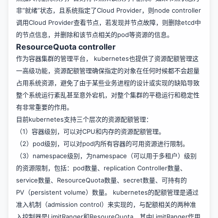
非“就绪”状态，且系统指定了Cloud Provider，则node controller
调用Cloud Provider查看节点，若发现并节点故障，则删除etcd中
的节点信息，并删除和该节点相关的pod等资源的信息。
ResourceQuota controller
作为容器集群的管理平台， kubernetes也提供了资源配额管理这
一高级功能，资源配额管理确保指定的对象在任何时候都不会超量
占用系统资源，避免了由于某些业务进程的设计或实现的缺陷导致
整个系统运行紊乱甚至意外宕机，对整个集群的平稳运行和稳定性
有非常重要的作用。
目前kubernetes支持三个层次的资源配额管理：
（1）容器级别，可以对CPU和内存的资源配额管理。
（2）pod级别，可以对pod内所有容器的可用资源进行限制。
（3）namespace级别，为namespace（可以用于多租户）级别
的资源限制，包括：pod数量、replication Controller数量、
service数量、ResourceQuota数量、secret数量、可持有的
PV（persistent volume）数量。 kubernetes的配额管理是通过
准入机制（admission control）来实现的，与配额相关的两种准
入控制器是LimitRanger和ResoureQuota，其中LimitRanger作用