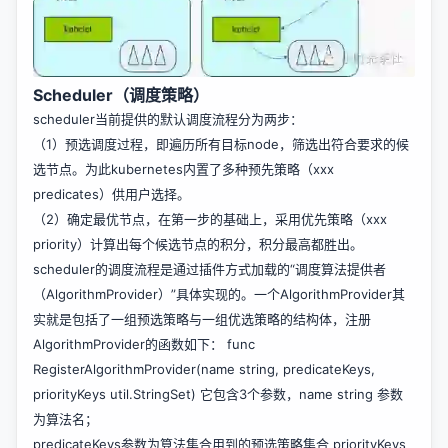
Scheduler（调度策略）
scheduler当前提供的默认调度流程分为两步：
（1）预选调度过程，即遍历所有目标node，筛选出符合要求的候
选节点。为此kubernetes内置了多种预先策略（xxx
predicates）供用户选择。
（2）确定最优节点，在第一步的基础上，采用优先策略（xxx
priority）计算出每个候选节点的积分，积分最高都胜出。
scheduler的调度流程是通过插件方式加载的“调度算法提供者
（AlgorithmProvider）”具体实现的。一个AlgorithmProvider其
实就是包括了一组预选策略与一组优选策略的结构体，注册
AlgorithmProvider的函数如下： func
RegisterAlgorithmProvider(name string, predicateKeys,
priorityKeys util.StringSet) 它包含3个参数，name string 参数
为算法名；
predicateKeys参数为算法集合用到的预选策略集合 priorityKeys