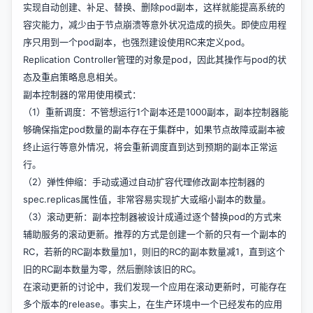
实现自动创建、补足、替换、删除pod副本，这样就能提高系统的
容灾能力，减少由于节点崩溃等意外状况造成的损失。即使应用程
序只用到一个pod副本，也强烈建设使用RC来定义pod。
Replication Controller管理的对象是pod，因此其操作与pod的状
态及重启策略息息相关。
副本控制器的常用使用模式：
（1）重新调度：不管想运行1个副本还是1000副本，副本控制器能
够确保指定pod数量的副本存在于集群中，如果节点故障或副本被
终止运行等意外情况，将会重新调度直到达到预期的副本正常运
行。
（2）弹性伸缩：手动或通过自动扩容代理修改副本控制器的
spec.replicas属性值，非常容易实现扩大或缩小副本的数量。
（3）滚动更新：副本控制器被设计成通过逐个替换pod的方式来
辅助服务的滚动更新。推荐的方式是创建一个新的只有一个副本的
RC，若新的RC副本数量加1，则旧的RC的副本数量减1，直到这个
旧的RC副本数量为零，然后删除该旧的RC。
在滚动更新的讨论中，我们发现一个应用在滚动更新时，可能存在
多个版本的release。事实上，在生产环境中一个已经发布的应用