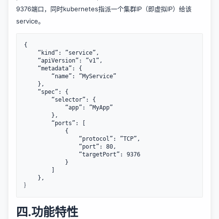
9376端口，同时kubernetes指派一个集群IP（即虚拟IP）给该
service。
{

    “kind”: ”service”,

    “apiVersion”: ”v1”,

    “metadata”: {

        “name”: ”MyService”

    },

    “spec”: {

        “selector”: {

            “app”: ”MyApp”

        },

        “ports”: [

            {

                “protocol”: ”TCP”,

                “port”: 80,

                “targetPort”: 9376

            }

        ]

    },

四.功能特性