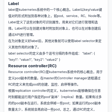
Label
label是kubernetes系统中的一个核心概念。Label以key/value键
值对的形式附加到各种对象上，如pod、service、RC、Node等。
Label定义了这些对象的可识别属性，用来对它们进行管理和选
择。Label可以在创建对象时附加到对象上，也可以在对象创建后
通过API进行管理。
在为对象定义好label后，其他对象就可以使用label selector来定
义其他作用的对象了。
label selector的定义由多个逗号分隔的条件组成： “label”: {
“key1”: ”value1”, “key2”: ”value2” }
Resource controller(RC)
Resource controller(RC)是kubernetes系统中的核心概念，用于
定义pod副本的数量。在master的Controller manager进程通过
RC的定义来完成pod的创建、监控、启停等操作。
根据replication controller的定义，kubernetes能够确保在任意
时刻都能运行用户指定的pod“副本”（replica）数量。如果有过多
的的pod副本在运行，系统会停掉一些pod；如果运行的pod副本
数量太少，系统就会再启动一些pod，总之，通过RC的定义，