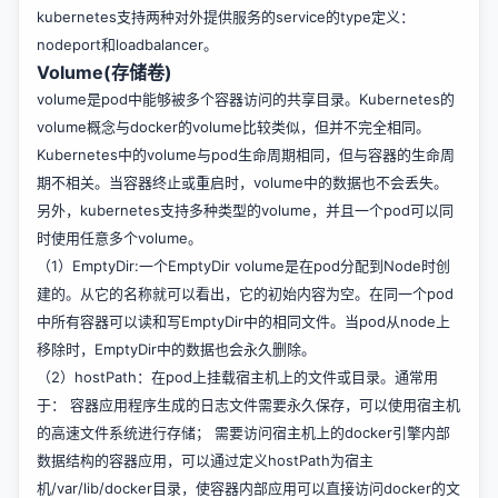
kubernetes支持两种对外提供服务的service的type定义：
nodeport和loadbalancer。
Volume(存储卷)
volume是pod中能够被多个容器访问的共享目录。Kubernetes的
volume概念与docker的volume比较类似，但并不完全相同。
Kubernetes中的volume与pod生命周期相同，但与容器的生命周
期不相关。当容器终止或重启时，volume中的数据也不会丢失。
另外，kubernetes支持多种类型的volume，并且一个pod可以同
时使用任意多个volume。
（1）EmptyDir:一个EmptyDir volume是在pod分配到Node时创
建的。从它的名称就可以看出，它的初始内容为空。在同一个pod
中所有容器可以读和写EmptyDir中的相同文件。当pod从node上
移除时，EmptyDir中的数据也会永久删除。
（2）hostPath：在pod上挂载宿主机上的文件或目录。通常用
于： 容器应用程序生成的日志文件需要永久保存，可以使用宿主机
的高速文件系统进行存储； 需要访问宿主机上的docker引擎内部
数据结构的容器应用，可以通过定义hostPath为宿主
机/var/lib/docker目录，使容器内部应用可以直接访问docker的文