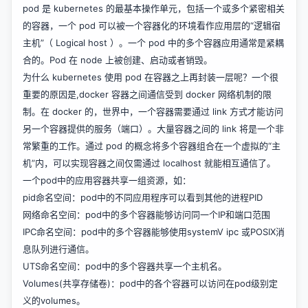
pod 是 kubernetes 的最基本操作单元，包括一个或多个紧密相关
的容器，一个 pod 可以被一个容器化的环境看作应用层的“逻辑宿
主机”（ Logical host ）。一个 pod 中的多个容器应用通常是紧耦
合的。Pod 在 node 上被创建、启动或者销毁。
为什么 kubernetes 使用 pod 在容器之上再封装一层呢？一个很
重要的原因是,docker 容器之间通信受到 docker 网络机制的限
制。在 docker 的，世界中，一个容器需要通过 link 方式才能访问
另一个容器提供的服务（端口）。大量容器之间的 link 将是一个非
常繁重的工作。通过 pod 的概念将多个容器组合在一个虚拟的“主
机”内，可以实现容器之间仅需通过 localhost 就能相互通信了。
一个pod中的应用容器共享一组资源，如：
pid命名空间：pod中的不同应用程序可以看到其他的进程PID
网络命名空间：pod中的多个容器能够访问同一个IP和端口范围
IPC命名空间：pod中的多个容器能够使用systemV ipc 或POSIX消
息队列进行通信。
UTS命名空间：pod中的多个容器共享一个主机名。
Volumes(共享存储卷)：pod中的各个容器可以访问在pod级别定
义的volumes。