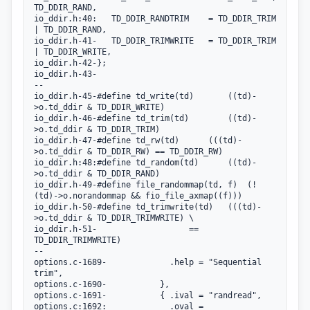
TD_DDIR_RAND,

io_ddir.h:40:	TD_DDIR_RANDTRIM	= TD_DDIR_TRIM 
| TD_DDIR_RAND,

io_ddir.h-41-	TD_DDIR_TRIMWRITE	= TD_DDIR_TRIM 
| TD_DDIR_WRITE,

io_ddir.h-42-};

io_ddir.h-43-

--

io_ddir.h-45-#define td_write(td)		((td)-
>o.td_ddir & TD_DDIR_WRITE)

io_ddir.h-46-#define td_trim(td)		((td)-
>o.td_ddir & TD_DDIR_TRIM)

io_ddir.h-47-#define td_rw(td)		(((td)-
>o.td_ddir & TD_DDIR_RW) == TD_DDIR_RW)

io_ddir.h:48:#define td_random(td)		((td)-
>o.td_ddir & TD_DDIR_RAND)

io_ddir.h-49-#define file_randommap(td, f)	(!
(td)->o.norandommap && fio_file_axmap((f)))

io_ddir.h-50-#define td_trimwrite(td)	(((td)-
>o.td_ddir & TD_DDIR_TRIMWRITE) \

io_ddir.h-51-					== 
TD_DDIR_TRIMWRITE)

--

options.c-1689-			    .help = "Sequential 
trim",

options.c-1690-			  },

options.c-1691-			  { .ival = "randread",

options.c:1692:			    .oval = 