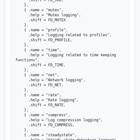
	},

	{ .name = "mutex",

	  .help = "Mutex logging",

	  .shift = FD_MUTEX

	},

	{ .name	= "profile",

	  .help = "Logging related to profiles",

	  .shift = FD_PROFILE,

	},

	{ .name = "time",

	  .help = "Logging related to time keeping 
functions",

	  .shift = FD_TIME,

	},

	{ .name = "net",

	  .help = "Network logging",

	  .shift = FD_NET,

	},

	{ .name = "rate",

	  .help = "Rate logging",

	  .shift = FD_RATE,

	},

	{ .name = "compress",

	  .help = "Log compression logging",

	  .shift = FD_COMPRESS,

	},

	{ .name = "steadystate",

	  .help = "Steady state detection logging",
