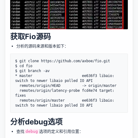
获取Fio源码
分析的源码来源和版本如下：
$ git clone https://github.com/axboe/fio.git

$ cd fio

$ git branch -av

* master                       ee636f3 libaio: 
switch to newer libaio polled IO API

  remotes/origin/HEAD          -> origin/master

  remotes/origin/latency-probe fcd4e74 target: 
fixes

  remotes/origin/master        ee636f3 libaio: 
分析debug选项
查找
选项的定义和引用位置：
debug