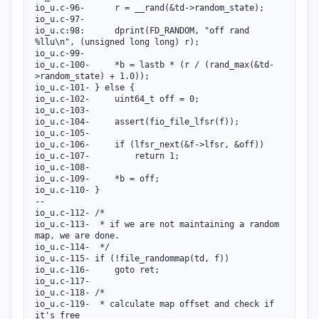
io_u.c-96-		r = __rand(&td->random_state);

io_u.c-97-

io_u.c:98:		dprint(FD_RANDOM, "off rand 
%llu\n", (unsigned long long) r);

io_u.c-99-

io_u.c-100-		*b = lastb * (r / (rand_max(&td-
>random_state) + 1.0));

io_u.c-101-	} else {

io_u.c-102-		uint64_t off = 0;

io_u.c-103-

io_u.c-104-		assert(fio_file_lfsr(f));

io_u.c-105-

io_u.c-106-		if (lfsr_next(&f->lfsr, &off))

io_u.c-107-			return 1;

io_u.c-108-

io_u.c-109-		*b = off;

io_u.c-110-	}

--

io_u.c-112-	/*

io_u.c-113-	 * if we are not maintaining a random 
map, we are done.

io_u.c-114-	 */

io_u.c-115-	if (!file_randommap(td, f))

io_u.c-116-		goto ret;

io_u.c-117-

io_u.c-118-	/*

io_u.c-119-	 * calculate map offset and check if 
it's free
