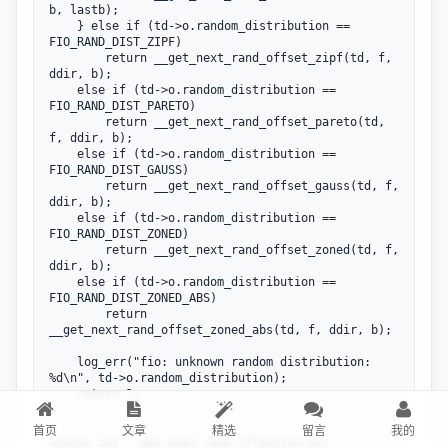
b, lastb);

	} else if (td->o.random_distribution == 
FIO_RAND_DIST_ZIPF)

		return __get_next_rand_offset_zipf(td, f, 
ddir, b);

	else if (td->o.random_distribution == 
FIO_RAND_DIST_PARETO)

		return __get_next_rand_offset_pareto(td, 
f, ddir, b);

	else if (td->o.random_distribution == 
FIO_RAND_DIST_GAUSS)

		return __get_next_rand_offset_gauss(td, f, 
ddir, b);

	else if (td->o.random_distribution == 
FIO_RAND_DIST_ZONED)

		return __get_next_rand_offset_zoned(td, f, 
ddir, b);

	else if (td->o.random_distribution == 
FIO_RAND_DIST_ZONED_ABS)

		return 
__get_next_rand_offset_zoned_abs(td, f, ddir, b);

	log_err("fio: unknown random distribution: 
%d\n", td->o.random_distribution);

	return 1;

}

首页
文章
精选
留言
我的
static int __get_next_rand_offset(struct 