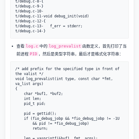
t/debug.c-8-{

t/debug.c-9-}

t/debug.c-10-

t/debug.c-11-void debug_init(void)

t/debug.c-12-{

t/debug.c-13-	f_err = stderr;

查看
中的
函数定义，首先打印了当
log.c
log_prevalist
前进程
，然后是类型字符串，最后才是格式化字符串：
PID
/* add prefix for the specified type in front of 
the valist */

void log_prevalist(int type, const char *fmt, 
va_list args)

{

	char *buf1, *buf2;

	int len;

	pid_t pid;

	pid = gettid();

	if (fio_debug_jobp && *fio_debug_jobp != -1U

	    && pid != *fio_debug_jobp)

		return;

	len = vasprintf(&buf1, fmt, args);
