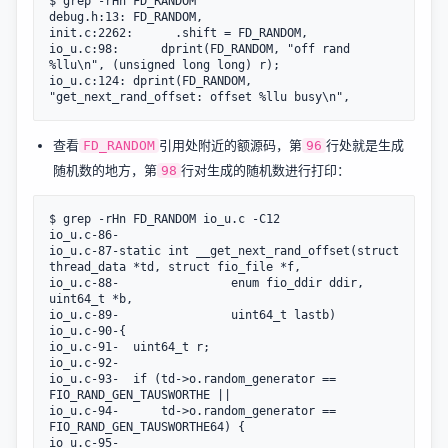
$ grep -rHn FD_RANDOM

debug.h:13:	FD_RANDOM,

init.c:2262:	  .shift = FD_RANDOM,

io_u.c:98:		dprint(FD_RANDOM, "off rand 
%llu\n", (unsigned long long) r);

io_u.c:124:	dprint(FD_RANDOM, 
查看
引用处附近的额源码，第
行处就是生成
FD_RANDOM
96
随机数的地方，第
行对生成的随机数进行打印：
98
$ grep -rHn FD_RANDOM io_u.c -C12

io_u.c-86-

io_u.c-87-static int __get_next_rand_offset(struct 
thread_data *td, struct fio_file *f,

io_u.c-88-				  enum fio_ddir ddir, 
uint64_t *b,

io_u.c-89-				  uint64_t lastb)

io_u.c-90-{

io_u.c-91-	uint64_t r;

io_u.c-92-

io_u.c-93-	if (td->o.random_generator == 
FIO_RAND_GEN_TAUSWORTHE ||

io_u.c-94-	    td->o.random_generator == 
FIO_RAND_GEN_TAUSWORTHE64) {

io_u.c-95-
