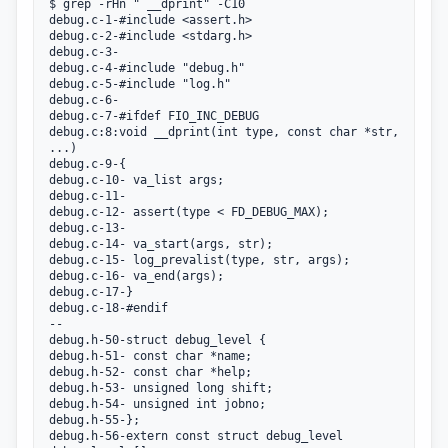
$ grep -rHn " __dprint" -C10

debug.c-1-#include <assert.h>

debug.c-2-#include <stdarg.h>

debug.c-3-

debug.c-4-#include "debug.h"

debug.c-5-#include "log.h"

debug.c-6-

debug.c-7-#ifdef FIO_INC_DEBUG

debug.c:8:void __dprint(int type, const char *str, 
...)

debug.c-9-{

debug.c-10-	va_list args;

debug.c-11-

debug.c-12-	assert(type < FD_DEBUG_MAX);

debug.c-13-

debug.c-14-	va_start(args, str);

debug.c-15-	log_prevalist(type, str, args);

debug.c-16-	va_end(args);

debug.c-17-}

debug.c-18-#endif

--

debug.h-50-struct debug_level {

debug.h-51-	const char *name;

debug.h-52-	const char *help;

debug.h-53-	unsigned long shift;

debug.h-54-	unsigned int jobno;

debug.h-55-};

debug.h-56-extern const struct debug_level 