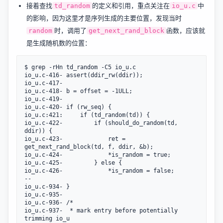
接着查找
的定义和引用，重点关注在
中
td_random
io_u.c
的影响，因为这里才是序列生成的主要位置，发现当时
时，调用了
函数，应该就
random
get_next_rand_block
是生成随机数的位置：
$ grep -rHn td_random -C5 io_u.c

io_u.c-416-	assert(ddir_rw(ddir));

io_u.c-417-

io_u.c-418-	b = offset = -1ULL;

io_u.c-419-

io_u.c-420-	if (rw_seq) {

io_u.c:421:		if (td_random(td)) {

io_u.c-422-			if (should_do_random(td, 
ddir)) {

io_u.c-423-				ret = 
get_next_rand_block(td, f, ddir, &b);

io_u.c-424-				*is_random = true;

io_u.c-425-			} else {

io_u.c-426-				*is_random = false;

--

io_u.c-934-	}

io_u.c-935-

io_u.c-936-	/*

io_u.c-937-	 * mark entry before potentially 
trimming io_u
