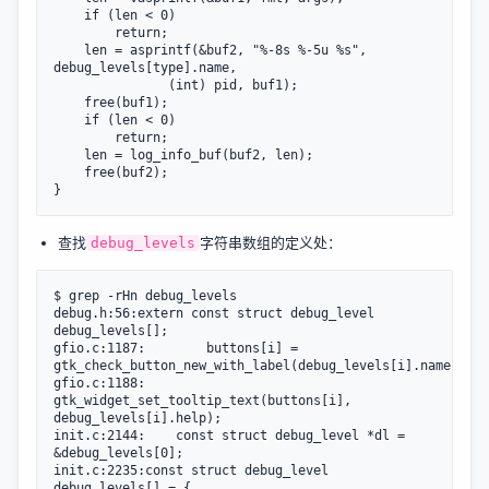
	if (len < 0)

		return;

	len = asprintf(&buf2, "%-8s %-5u %s", 
debug_levels[type].name,

		       (int) pid, buf1);

	free(buf1);

	if (len < 0)

		return;

	len = log_info_buf(buf2, len);

	free(buf2);

查找
字符串数组的定义处：
debug_levels
$ grep -rHn debug_levels

debug.h:56:extern const struct debug_level 
debug_levels[];

gfio.c:1187:		buttons[i] = 
gtk_check_button_new_with_label(debug_levels[i].name);

gfio.c:1188:		
gtk_widget_set_tooltip_text(buttons[i], 
debug_levels[i].help);

init.c:2144:	const struct debug_level *dl = 
&debug_levels[0];

init.c:2235:const struct debug_level 
debug_levels[] = {
