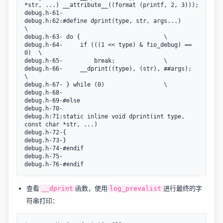
*str, ...) __attribute__((format (printf, 2, 3)));

debug.h-61-

debug.h:62:#define dprint(type, str, args...)			
\

debug.h-63-	do {						\

debug.h-64-		if (((1 << type) & fio_debug) == 
0)	\

debug.h-65-			break;				\

debug.h-66-		__dprint((type), (str), ##args);	
\

debug.h-67-	} while (0)					\

debug.h-68-

debug.h-69-#else

debug.h-70-

debug.h:71:static inline void dprint(int type, 
const char *str, ...)

debug.h-72-{

debug.h-73-}

debug.h-74-#endif

debug.h-75-

查看
函数，使用
进行最终的字
__dprint
log_prevalist
符串打印：