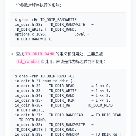
个参数对程序执行的影响：
$ grep -rHn TD_DDIR_RANDWRITE

io_ddir.h:38:	TD_DDIR_RANDWRITE	= 
TD_DDIR_WRITE | TD_DDIR_RAND,

options.c:1696:			    .oval = 
查找
的定义和引用处，主要是被
TD_DDIR_RAND
宏引用，应该是作为标志位判断使用：
td_random
$ grep -rHn TD_DDIR_RAND -C3

io_ddir.h-31-enum td_ddir {

io_ddir.h-32-	TD_DDIR_READ		= 1 << 0,

io_ddir.h-33-	TD_DDIR_WRITE		= 1 << 1,

io_ddir.h:34:	TD_DDIR_RAND		= 1 << 2,

io_ddir.h-35-	TD_DDIR_TRIM		= 1 << 3,

io_ddir.h-36-	TD_DDIR_RW		= TD_DDIR_READ | 
TD_DDIR_WRITE,

io_ddir.h:37:	TD_DDIR_RANDREAD	= TD_DDIR_READ 
| TD_DDIR_RAND,

io_ddir.h:38:	TD_DDIR_RANDWRITE	= 
TD_DDIR_WRITE | TD_DDIR_RAND,

io_ddir.h:39:	TD_DDIR_RANDRW		= TD_DDIR_RW | 