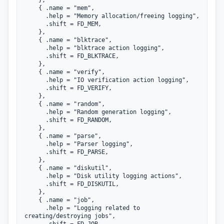
	{ .name = "mem",

	  .help = "Memory allocation/freeing logging",

	  .shift = FD_MEM,

	},

	{ .name = "blktrace",

	  .help = "blktrace action logging",

	  .shift = FD_BLKTRACE,

	},

	{ .name = "verify",

	  .help = "IO verification action logging",

	  .shift = FD_VERIFY,

	},

	{ .name = "random",

	  .help = "Random generation logging",

	  .shift = FD_RANDOM,

	},

	{ .name = "parse",

	  .help = "Parser logging",

	  .shift = FD_PARSE,

	},

	{ .name = "diskutil",

	  .help = "Disk utility logging actions",

	  .shift = FD_DISKUTIL,

	},

	{ .name = "job",

	  .help = "Logging related to 
creating/destroying jobs",

	  .shift = FD_JOB,
