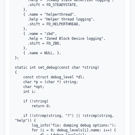
	  .shift = FD_STEADYSTATE,

	},

	{ .name = "helperthread",

	  .help = "Helper thread logging",

	  .shift = FD_HELPERTHREAD,

	},

	{ .name = "zbd",

	  .help = "Zoned Block Device logging",

	  .shift = FD_ZBD,

	},

	{ .name = NULL, },

};

static int set_debug(const char *string)

{

	const struct debug_level *dl;

	char *p = (char *) string;

	char *opt;

	int i;

	if (!string)

		return 0;

	if (!strcmp(string, "?") || !strcmp(string, 
"help")) {

		log_info("fio: dumping debug options:");

		for (i = 0; debug_levels[i].name; i++) {

			dl = &debug_levels[i];
