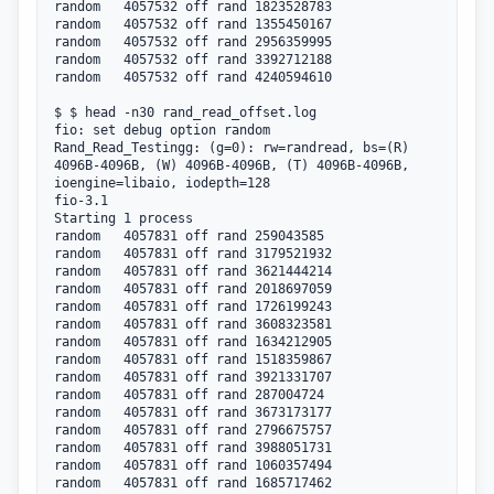
random   4057532 off rand 1823528783

random   4057532 off rand 1355450167

random   4057532 off rand 2956359995

random   4057532 off rand 3392712188

random   4057532 off rand 4240594610

$ $ head -n30 rand_read_offset.log 

fio: set debug option random

Rand_Read_Testingg: (g=0): rw=randread, bs=(R) 
4096B-4096B, (W) 4096B-4096B, (T) 4096B-4096B, 
ioengine=libaio, iodepth=128

fio-3.1

Starting 1 process

random   4057831 off rand 259043585

random   4057831 off rand 3179521932

random   4057831 off rand 3621444214

random   4057831 off rand 2018697059

random   4057831 off rand 1726199243

random   4057831 off rand 3608323581

random   4057831 off rand 1634212905

random   4057831 off rand 1518359867

random   4057831 off rand 3921331707

random   4057831 off rand 287004724

random   4057831 off rand 3673173177

random   4057831 off rand 2796675757

random   4057831 off rand 3988051731

random   4057831 off rand 1060357494

random   4057831 off rand 1685717462
