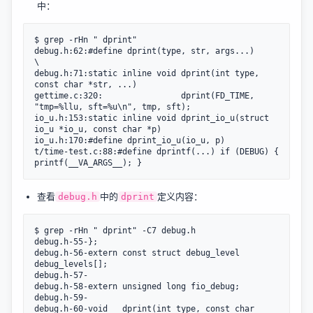
中：
$ grep -rHn " dprint"

debug.h:62:#define dprint(type, str, args...)			
\

debug.h:71:static inline void dprint(int type, 
const char *str, ...)

gettime.c:320:                dprint(FD_TIME, 
"tmp=%llu, sft=%u\n", tmp, sft);

io_u.h:153:static inline void dprint_io_u(struct 
io_u *io_u, const char *p)

io_u.h:170:#define dprint_io_u(io_u, p)

t/time-test.c:88:#define dprintf(...) if (DEBUG) { 
查看
中的
定义内容：
debug.h
dprint
$ grep -rHn " dprint" -C7 debug.h

debug.h-55-};

debug.h-56-extern const struct debug_level 
debug_levels[];

debug.h-57-

debug.h-58-extern unsigned long fio_debug;

debug.h-59-

debug.h-60-void __dprint(int type, const char 