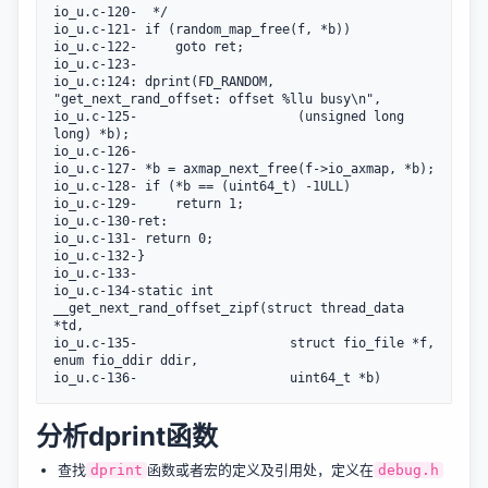
io_u.c-120-	 */

io_u.c-121-	if (random_map_free(f, *b))

io_u.c-122-		goto ret;

io_u.c-123-

io_u.c:124:	dprint(FD_RANDOM, 
"get_next_rand_offset: offset %llu busy\n",

io_u.c-125-						(unsigned long 
long) *b);

io_u.c-126-

io_u.c-127-	*b = axmap_next_free(f->io_axmap, *b);

io_u.c-128-	if (*b == (uint64_t) -1ULL)

io_u.c-129-		return 1;

io_u.c-130-ret:

io_u.c-131-	return 0;

io_u.c-132-}

io_u.c-133-

io_u.c-134-static int 
__get_next_rand_offset_zipf(struct thread_data 
*td,

io_u.c-135-				       struct fio_file *f, 
enum fio_ddir ddir,

分析dprint函数
查找
函数或者宏的定义及引用处，定义在
dprint
debug.h