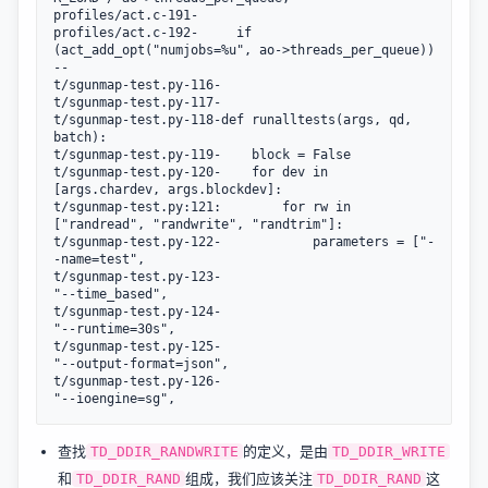
profiles/act.c-191-

profiles/act.c-192-		if 
(act_add_opt("numjobs=%u", ao->threads_per_queue))

--

t/sgunmap-test.py-116-

t/sgunmap-test.py-117-

t/sgunmap-test.py-118-def runalltests(args, qd, 
batch):

t/sgunmap-test.py-119-    block = False

t/sgunmap-test.py-120-    for dev in 
[args.chardev, args.blockdev]:

t/sgunmap-test.py:121:        for rw in 
["randread", "randwrite", "randtrim"]:

t/sgunmap-test.py-122-            parameters = ["-
-name=test",

t/sgunmap-test.py-123-                           
"--time_based",

t/sgunmap-test.py-124-                           
"--runtime=30s",

t/sgunmap-test.py-125-                           
"--output-format=json",

t/sgunmap-test.py-126-                           
查找
的定义，是由
TD_DDIR_RANDWRITE
TD_DDIR_WRITE
和
组成，我们应该关注
这
TD_DDIR_RAND
TD_DDIR_RAND