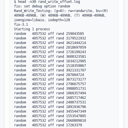
$ head -n30 rand_write_offset.log 

fio: set debug option random

Rand_Write_Testing: (g=0): rw=randwrite, bs=(R) 
4096B-4096B, (W) 4096B-4096B, (T) 4096B-4096B, 
ioengine=libaio, iodepth=128

fio-3.1

Starting 1 process

random   4057532 off rand 259043585

random   4057532 off rand 3179521932

random   4057532 off rand 3621444214

random   4057532 off rand 2018697059

random   4057532 off rand 1726199243

random   4057532 off rand 3608323581

random   4057532 off rand 1634212905

random   4057532 off rand 1518359867

random   4057532 off rand 3921331707

random   4057532 off rand 287004724

random   4057532 off rand 3673173177

random   4057532 off rand 2796675757

random   4057532 off rand 3988051731

random   4057532 off rand 1060357494

random   4057532 off rand 1685717462

random   4057532 off rand 2400737531

random   4057532 off rand 1891936796

random   4057532 off rand 3455447349

random   4057532 off rand 1553547805

random   4057532 off rand 2660809810

random   4057532 off rand 17263379
