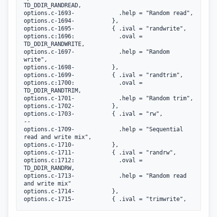
TD_DDIR_RANDREAD,

options.c-1693-			    .help = "Random read",

options.c-1694-			  },

options.c-1695-			  { .ival = "randwrite",

options.c:1696:			    .oval = 
TD_DDIR_RANDWRITE,

options.c-1697-			    .help = "Random 
write",

options.c-1698-			  },

options.c-1699-			  { .ival = "randtrim",

options.c:1700:			    .oval = 
TD_DDIR_RANDTRIM,

options.c-1701-			    .help = "Random trim",

options.c-1702-			  },

options.c-1703-			  { .ival = "rw",

--

options.c-1709-			    .help = "Sequential 
read and write mix",

options.c-1710-			  },

options.c-1711-			  { .ival = "randrw",

options.c:1712:			    .oval = 
TD_DDIR_RANDRW,

options.c-1713-			    .help = "Random read 
and write mix"

options.c-1714-			  },
