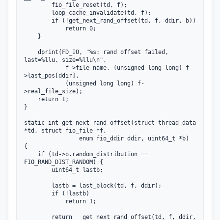
		fio_file_reset(td, f);

		loop_cache_invalidate(td, f);

		if (!get_next_rand_offset(td, f, ddir, b))

			return 0;

	}

	dprint(FD_IO, "%s: rand offset failed, 
last=%llu, size=%llu\n",

			f->file_name, (unsigned long long) f-
>last_pos[ddir],

			(unsigned long long) f-
>real_file_size);

	return 1;

}

static int get_next_rand_offset(struct thread_data 
*td, struct fio_file *f,

				enum fio_ddir ddir, uint64_t *b)

{

	if (td->o.random_distribution == 
FIO_RAND_DIST_RANDOM) {

		uint64_t lastb;

		lastb = last_block(td, f, ddir);

		if (!lastb)

			return 1;

		return __get_next_rand_offset(td, f, ddir, 