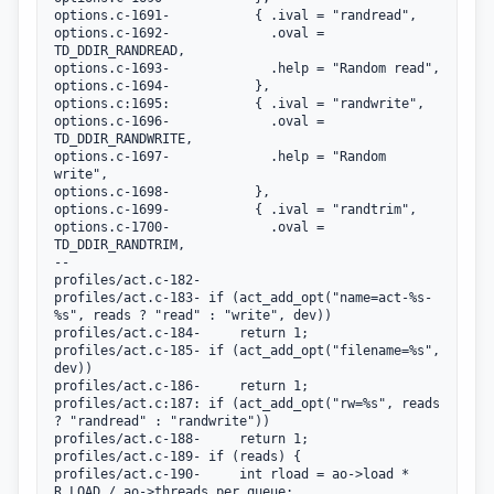
options.c-1691-			  { .ival = "randread",

options.c-1692-			    .oval = 
TD_DDIR_RANDREAD,

options.c-1693-			    .help = "Random read",

options.c-1694-			  },

options.c:1695:			  { .ival = "randwrite",

options.c-1696-			    .oval = 
TD_DDIR_RANDWRITE,

options.c-1697-			    .help = "Random 
write",

options.c-1698-			  },

options.c-1699-			  { .ival = "randtrim",

options.c-1700-			    .oval = 
TD_DDIR_RANDTRIM,

--

profiles/act.c-182-

profiles/act.c-183-	if (act_add_opt("name=act-%s-
%s", reads ? "read" : "write", dev))

profiles/act.c-184-		return 1;

profiles/act.c-185-	if (act_add_opt("filename=%s", 
dev))

profiles/act.c-186-		return 1;

profiles/act.c:187:	if (act_add_opt("rw=%s", reads 
? "randread" : "randwrite"))

profiles/act.c-188-		return 1;

profiles/act.c-189-	if (reads) {

profiles/act.c-190-		int rload = ao->load * 
R_LOAD / ao->threads_per_queue;
