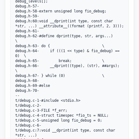
debug_levels[];

debug.h-57-

debug.h-58-extern unsigned long fio_debug;

debug.h-59-

debug.h:60:void __dprint(int type, const char 
*str, ...) __attribute__((format (printf, 2, 3)));

debug.h-61-

debug.h-62-#define dprint(type, str, args...)			
\

debug.h-63-	do {						\

debug.h-64-		if (((1 << type) & fio_debug) == 
0)	\

debug.h-65-			break;				\

debug.h-66-		__dprint((type), (str), ##args);	
\

debug.h-67-	} while (0)					\

debug.h-68-

debug.h-69-#else

debug.h-70-

--

t/debug.c-1-#include <stdio.h>

t/debug.c-2-

t/debug.c-3-FILE *f_err;

t/debug.c-4-struct timespec *fio_ts = NULL;

t/debug.c-5-unsigned long fio_debug = 0;

t/debug.c-6-

t/debug.c:7:void __dprint(int type, const char 
*str, ...)
