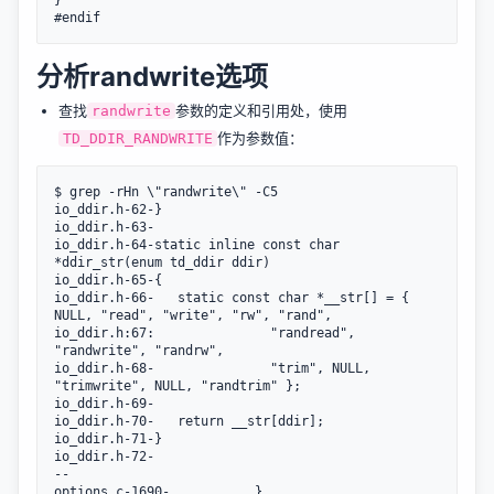
分析randwrite选项
查找
参数的定义和引用处，使用
randwrite
作为参数值：
TD_DDIR_RANDWRITE
$ grep -rHn \"randwrite\" -C5

io_ddir.h-62-}

io_ddir.h-63-

io_ddir.h-64-static inline const char 
*ddir_str(enum td_ddir ddir)

io_ddir.h-65-{

io_ddir.h-66-	static const char *__str[] = { 
NULL, "read", "write", "rw", "rand",

io_ddir.h:67:				"randread", 
"randwrite", "randrw",

io_ddir.h-68-				"trim", NULL, 
"trimwrite", NULL, "randtrim" };

io_ddir.h-69-

io_ddir.h-70-	return __str[ddir];

io_ddir.h-71-}

io_ddir.h-72-

--

options.c-1690-			  },
