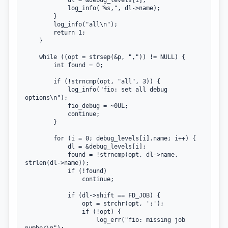
			log_info("%s,", dl->name);

		}

		log_info("all\n");

		return 1;

	}

	while ((opt = strsep(&p, ",")) != NULL) {

		int found = 0;

		if (!strncmp(opt, "all", 3)) {

			log_info("fio: set all debug 
options\n");

			fio_debug = ~0UL;

			continue;

		}

		for (i = 0; debug_levels[i].name; i++) {

			dl = &debug_levels[i];

			found = !strncmp(opt, dl->name, 
strlen(dl->name));

			if (!found)

				continue;

			if (dl->shift == FD_JOB) {

				opt = strchr(opt, ':');

				if (!opt) {

					log_err("fio: missing job 
number\n");
