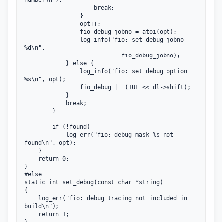
					break;

				}

				opt++;

				fio_debug_jobno = atoi(opt);

				log_info("fio: set debug jobno 
%d\n",

							fio_debug_jobno);

			} else {

				log_info("fio: set debug option 
%s\n", opt);

				fio_debug |= (1UL << dl->shift);

			}

			break;

		}

		if (!found)

			log_err("fio: debug mask %s not 
found\n", opt);

	}

	return 0;

}

#else

static int set_debug(const char *string)

{

	log_err("fio: debug tracing not included in 
build\n");

	return 1;

}
