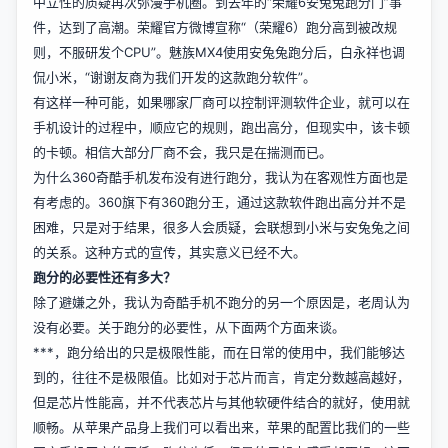
中立性的质疑再次弥漫手机圈。到去年的“荣耀6安兔兔跑分门”事
件，达到了高潮。荣耀官方微博宣称“（荣耀6）跑分高到被改规
则，不服研发个CPU”。魅族MX4使用安兔兔跑分后，白永祥也调
侃小米，“谢谢友商为我们开发的这款跑分软件”。
有这样一种可能，如果哪家厂商可以控制评测软件企业，就可以在
手机设计的过程中，顺应它的规则，跑出高分，但现实中，该卡顿
的卡顿。相信大部分厂商不会，我只是在揣测而已。
为什么360奇酷手机发布没有进行跑分，我认为在客观性方面也是
有考虑的。360旗下有360跑分王，通过这款软件跑出高分并不是
困难，只是对于结果，很多人会质疑，会联想到小米与安兔兔之间
的关系。这种方式的宣传，其实意义已经不大。
跑分的必要性还有多大？
除了避嫌之外，我认为奇酷手机不跑分的另一个原因是，老周认为
没有必要。关于跑分的必要性，从下面两个方面来谈。
***，跑分给出的只是极限性能，而在日常的使用中，我们能够达
到的，往往不是极限值。比如对于芯片而言，肯定分数越高越好，
但是芯片性能高，并不代表芯片与其他软硬件结合的就好，使用就
顺畅。从苹果产品身上我们可以看出来，苹果的配置比我们的一些