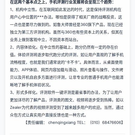
在这两个基本点之上，手机评测行业发展将会呈现三个趋势：
1、机构中立性。在互联网如此发达的时代，这是保持评测机构在
用户心中位置的***办法。哪怕是获得了相关厂商的战略投资，这
一点也是要尽力做到的。如鲁大师曾经是360旗下产品，现在已经
独立为第三方评测机构。虽然与360也有些资本上的关系，但其在
业务上做到客观中立，不因资本而站台。
2、内容体验化。在中立性的基础上，跑分仍然有一定的存在价
值。体验评测将逐步取代跑分式的评测，如让用户直观的了解手机
流畅程度，也就是我们通常说的“卡不卡”。具体而言，从桌面使用
能力、APP体验、网页内容加载与滑动、照片查看与操作、文件拷
贝以及开机自启多方面进行评测，让非专业的普通手机用户也能清
晰地了解手机体验状况。
3、形式多样化。评测软件一键评测是最省事的办法，为了让用户
更加详尽的了解产品，评测类的图文、视频将逐步受到热捧。如以
Zealer为代表的视频评测受到了越来越多用户的欢迎。当然，通过
众包方式让真实用户直接反馈也是一种方式。
【责任编辑：
chenqingxiang
TEL：（010）68476606】