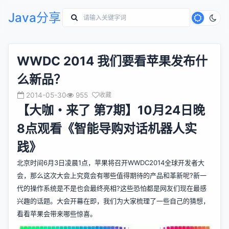
Java分享
WWDC 2014 我们要看苹果发布什
么新品？
2014-05-30
955
收藏
【大咖・来了 第7期】10月24日晚
8点观看《智能导购对话机器人实
践》
北京时间6月3日凌晨1点，苹果将召开WWDC2014全球开发者大
会，那么这次大会上究竟会有哪些值得期待的产品和革新呢?新一
代的操作系统是不是也会最终亮相?这些恐怕都是网友们现在最感
兴趣的话题。大会开幕在即，我们为大家梳理了一些自己的猜想，
看看苹果会带来哪些惊喜。