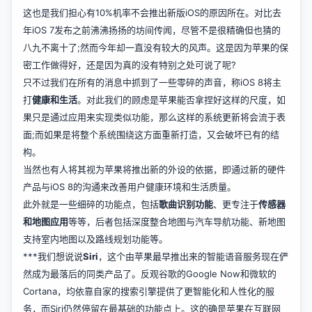
这也是我们担心有10%机率不会推出新版iOS的原因所在。对比去
年iOS 7发布之前沸沸扬扬的坊间传闻，尽管不是很精确但也猜的
八九不离十了;然而今年却一直没有较大的风声。这是因为
苹果
的保
密工作做得好，还是因为真的没有特别之处可说了呢?
只不过我们在所有的消息中抓到了一些零碎的声音，称iOS 8将主
打
健康和生活
。对此我们的顾虑是苹果能否拿捏好这样的尺度，如
果只是通过应用来实现类似功能，那么这样的系统更新将会流于表
面;而如果是将整个系统围绕这方面重新打造，又会破坏已有的结
构。
当然也有人将其视为苹果将推出新的外设的依据，即通过新的硬件
产品与iOS 8的沟通来改善用户健康环境和生活质量。
此外就是一些细碎的功能点，包括
歌曲识别功能
、更专注于
传感器
和地图应用
等等，后者包括深度整合地图与汽车导航功能、新地图
支持室内地图以及路线规划功能等。
***我们想说说
Siri
，这个由苹果最早推出来的智能语音服务现在俨
然成为最落后的同类产品了。反观谷歌的Google Now和微软的
Cortana，均依靠自家的搜索引擎提供了更智能化和人性化的服
务，而Siri仍然停留在最基础的功能点上。这的确是苹果在互联网