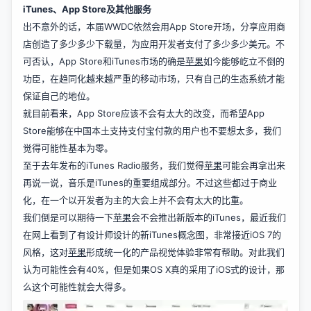
iTunes、App Store及其他服务
出不意外的话，本届WWDC依然会用App Store开场，分享应用商
店创造了多少多少下载量，为应用开发者支付了多少多少美元。不
可否认，App Store和iTunes市场的确是
苹果
如今能够屹立不倒的
功臣，在趋同化越来越严重的移动市场，只有自己的生态系统才能
保证自己的地位。
就目前看来，App Store应该不会有太大的改变，而希望App
Store能够在中国本土支持支付宝付款的用户也不要想太多，我们
觉得可能性基本为零。
至于去年发布的iTunes Radio服务，我们觉得
苹果
可能会再拿出来
再说一说，音乐是iTunes的重要组成部分。不过这些都过于商业
化，在一个以开发者为主的大会上并不会有太大的比重。
我们倒是可以期待一下
苹果
会不会推出新版本的iTunes，最近我们
在网上看到了有设计师设计的新iTunes概念图，非常接近iOS 7的
风格，这对
苹果
形成统一化的产品视觉体验非常有帮助。对此我们
认为可能性会有40%，但是如果OS X真的采用了iOS式的设计，那
么这个可能性就会大得多。