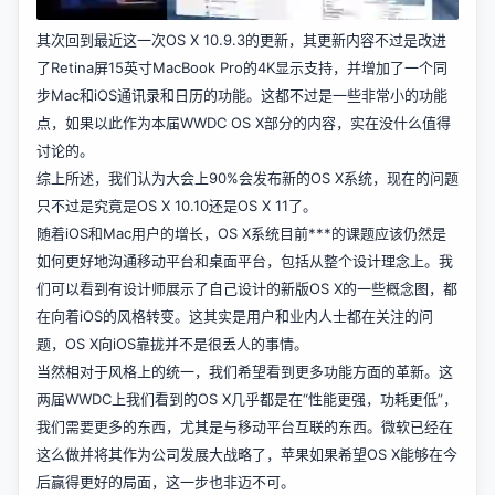
其次回到最近这一次OS X 10.9.3的更新，其更新内容不过是改进
了Retina屏15英寸MacBook Pro的4K显示支持，并增加了一个同
步Mac和iOS通讯录和日历的功能。这都不过是一些非常小的功能
点，如果以此作为本届WWDC OS X部分的内容，实在没什么值得
讨论的。
综上所述，我们认为大会上90%会发布新的OS X系统，现在的问题
只不过是究竟是OS X 10.10还是OS X 11了。
随着iOS和Mac用户的增长，OS X系统目前***的课题应该仍然是
如何更好地沟通移动平台和桌面平台，包括从整个设计理念上。我
们可以看到有设计师展示了自己设计的新版OS X的一些概念图，都
在向着iOS的风格转变。这其实是用户和业内人士都在关注的问
题，OS X向iOS靠拢并不是很丢人的事情。
当然相对于风格上的统一，我们希望看到更多功能方面的革新。这
两届WWDC上我们看到的OS X几乎都是在“性能更强，功耗更低”，
我们需要更多的东西，尤其是与移动平台互联的东西。微软已经在
这么做并将其作为公司发展大战略了，苹果如果希望OS X能够在今
后赢得更好的局面，这一步也非迈不可。