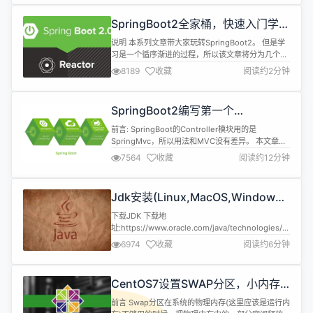
因此安装MySQL的方式请参考安装文档。 GTID模式
介绍 一、GTID Replication介绍 从MySQL5.6开始
SpringBoot2全家桶，快速入门学习
增加...
开发网站教程
说明 本系列文章带大家玩转SpringBoot2。 但是学
习是一个循序渐进的过程，所以该文章将分为几个小
章节讲述。 并且在学习SpringBoot之前需要一定的
8189
收藏
阅读约2分钟
基础知识 SpringMVC、Spring、MyBatis基础知识
Maven MySQL、Redis 本文章代码建立的环境基础
注:由于环境不同可能会导致代码运行效果不同，请同
SpringBoot2编写第一个
步环境 开发环境 名称...
Controller，响应你的http请求并返
前言: SpringBoot的Controller模块用的是
回结果
SpringMvc，所以用法和MVC没有差异。 本文章主
要讲解 1.如何接收一个请求 2.如何获取请求的参数
7564
收藏
阅读约12分钟
3.常用的两种返回值JSONObject和
ModelAndView 4.GET请求和POST请求 5.获取路
径参数 6.HttpServletRequest和
Jdk安装(Linux,MacOS,Windows),
HttpServletRespo...
包含三大操作系统的最全安装
下载JDK 下载地
址:https://www.oracle.com/java/technologies/javase-
downloads.html 注意:依据自己的操作系统下载对
6974
收藏
阅读约6分钟
应的JDK版本 Linux: jdk-17_linux-x64_bin.tar.gz
173.30 MB MacOS: jdk-17_macos-x64_bin.tar.gz
170...
CentOS7设置SWAP分区，小内存
服务器的救世主
前言 Swap分区在系统的物理内存(这里应该是运行内