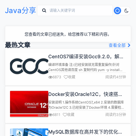
Java分享
您查看的文章已经迷失，给您推荐以下精彩内容。
最热文章
查看全部
CentOS7编译安装Gcc9.2.0，解决
mysql等软件编译问题
编译环境准备 注:(已经安装就无需重复操作)针对
CentOS其他请百度 sh 复制代码 yum -y install
bzip2 make gcc gcc-c++ 编译安装 1.下载源码
6873
收藏
阅读约4分钟
[gcc-9.2.0.tar.gz] 下载地
址:https://mirrors.cnnic.cn/gnu/gcc 2.解压到目录
如:/data0/cmake/gcc-9....
Docker安装Oracle12C，快速搭建
Oracle学习环境
安装说明 1.操作系统CentOS7_x64 2.安装的数据库
为Oracle12C 3.已经安装了Docker环境 4.需要检查
是否有swap分区，如果没有请设置 安装 1.Docker安
6811
收藏
阅读约3分钟
装 镜像准备 sh 复制代码 docker pull
sath89/oracle-12c 启动镜像 sh 复制代码 docker
run -d --name oracle1...
MySQL数据库在高并发下的优化方