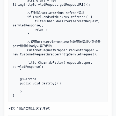
        String url = new 
String(httpServletRequest.getRequestURI());

        //只过滤/actuator/bus-refresh请求

        if (!url.endsWith("/bus-refresh")) {

            filterChain.doFilter(servletRequest, 
servletResponse);

            return;

        }

        //使用HttpServletRequest包装原始请求达到修改
post请求中body内容的目的

        CustometRequestWrapper requestWrapper = 
new CustometRequestWrapper(httpServletRequest);

        filterChain.doFilter(requestWrapper, 
servletResponse);

    }

    @Override

    public void destroy() {

    }

别忘了启动类加上这个注解：