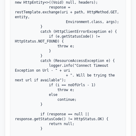
new HttpEntity<>((Void) null, headers);

				response = 
restTemplate.exchange(uri + path, HttpMethod.GET, 
entity,

						Environment.class, args);

			}

			catch (HttpClientErrorException e) {

				if (e.getStatusCode() != 
HttpStatus.NOT_FOUND) {

					throw e;

				}

			}

			catch (ResourceAccessException e) {

				logger.info("Connect Timeout 
Exception on Url - " + uri

						+ ". Will be trying the 
next url if available");

				if (i == noOfUrls - 1)

					throw e;

				else

					continue;

			}

			if (response == null || 
response.getStatusCode() != HttpStatus.OK) {

				return null;

			}
