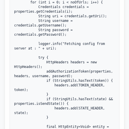
		for (int i = 0; i < noOfUrls; i++) {

			Credentials credentials = 
properties.getCredentials(i);

			String uri = credentials.getUri();

			String username = 
credentials.getUsername();

			String password = 
credentials.getPassword();

			logger.info("Fetching config from 
server at : " + uri);

			try {

				HttpHeaders headers = new 
HttpHeaders();

				addAuthorizationToken(properties, 
headers, username, password);

				if (StringUtils.hasText(token)) {

					headers.add(TOKEN_HEADER, 
token);

				}

				if (StringUtils.hasText(state) && 
properties.isSendState()) {

					headers.add(STATE_HEADER, 
state);

				}

				final HttpEntity<Void> entity = 