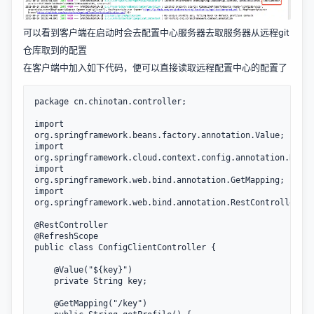
可以看到客户端在启动时会去配置中心服务器去取服务器从远程git
仓库取到的配置
在客户端中加入如下代码，便可以直接读取远程配置中心的配置了
package cn.chinotan.controller;

import 
org.springframework.beans.factory.annotation.Value;

import 
org.springframework.cloud.context.config.annotation.Refre
import 
org.springframework.web.bind.annotation.GetMapping;

import 
org.springframework.web.bind.annotation.RestController;

@RestController

@RefreshScope

public class ConfigClientController {

    @Value("${key}")

    private String key;

    @GetMapping("/key")
