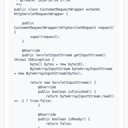
 * @create: 2018-10-14 17:56

 **/

public class CustometRequestWrapper extends 
HttpServletRequestWrapper {

    public 
CustometRequestWrapper(HttpServletRequest request) 
{

        super(request);

    }

    @Override

    public ServletInputStream getInputStream() 
throws IOException {

        byte[] bytes = new byte[0];

        ByteArrayInputStream byteArrayInputStream 
= new ByteArrayInputStream(bytes);

        return new ServletInputStream() {

            @Override

            public boolean isFinished() {

                return byteArrayInputStream.read() 
== -1 ? true:false;

            }

            @Override

            public boolean isReady() {

                return false;
