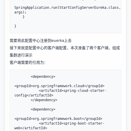
SpringApplication.run(StartConfigServerEureka.class, 
args);

    }

需要将此配置中心注册到euerka上去
接下来就是配置中心的客户端配置，本次准备了两个客户端，组成
集群进行演示
客户端需要的引用为：
        <dependency>

<groupId>org.springframework.cloud</groupId>

            <artifactId>spring-cloud-starter-
config</artifactId>

        </dependency>

        <dependency>

<groupId>org.springframework.boot</groupId>

            <artifactId>spring-boot-starter-
web</artifactId>
