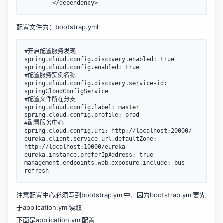
        </dependency>
配置文件为：bootstrap.yml
#开启配置服务发现

spring.cloud.config.discovery.enabled: true

spring.cloud.config.enabled: true

#配置服务实例名称

spring.cloud.config.discovery.service-id: 
springCloudConfigService

#配置文件所在分支

spring.cloud.config.label: master

spring.cloud.config.profile: prod

#配置服务中心

spring.cloud.config.uri: http://localhost:20000/

eureka.client.service-url.defaultZone: 
http://localhost:10000/eureka

eureka.instance.preferIpAddress: true

management.endpoints.web.exposure.include: bus-
refresh
注意配置中心必须写到bootstrap.yml中，因为bootstrap.yml要先
于application.yml读取
下面是application.yml配置