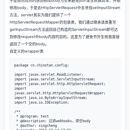
于是自然而然的想到修改body为空来避免json发生转换异常，开始
修改body，于是去HttpServletRequest中去寻找setInputStream
方法，servlet其实为我们提供了一个
HttpServletRequestMapper的包装类，我们通过继承该类重写
getInputStream方法返回自己构造的ServletInputStream即可达
到修改request中body内容的目的。这里为了避免节外生枝我直接
返回了一个空的body。
自定义的wrapper类
package cn.chinotan.config;

import javax.servlet.ReadListener;

import javax.servlet.ServletInputStream;

import javax.servlet.http.HttpServletRequest;

import 
javax.servlet.http.HttpServletRequestWrapper;

import java.io.ByteArrayInputStream;

import java.io.IOException;

/**

 * @program: test

 * @description: 过滤webhooks，清空body

 * @author: xingcheng
