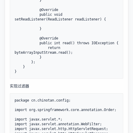
            }

            @Override

            public void 
setReadListener(ReadListener readListener) {

            }

            @Override

            public int read() throws IOException {

                return 
byteArrayInputStream.read();

            }

        };

    }

实现过滤器
package cn.chinotan.config;

import org.springframework.core.annotation.Order;

import javax.servlet.*;

import javax.servlet.annotation.WebFilter;

import javax.servlet.http.HttpServletRequest;
