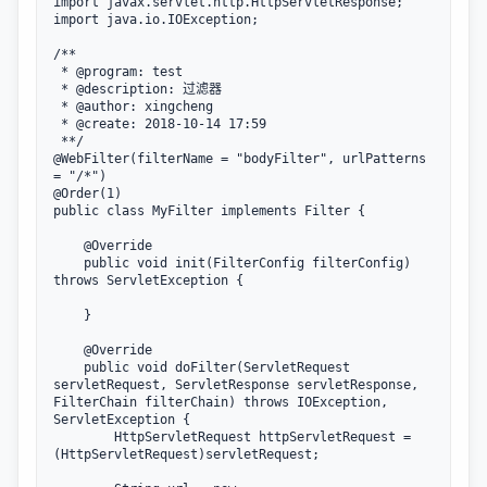
import javax.servlet.http.HttpServletResponse;

import java.io.IOException;

/**

 * @program: test

 * @description: 过滤器

 * @author: xingcheng

 * @create: 2018-10-14 17:59

 **/

@WebFilter(filterName = "bodyFilter", urlPatterns 
= "/*")

@Order(1)

public class MyFilter implements Filter {

    @Override

    public void init(FilterConfig filterConfig) 
throws ServletException {

    }

    @Override

    public void doFilter(ServletRequest 
servletRequest, ServletResponse servletResponse, 
FilterChain filterChain) throws IOException, 
ServletException {

        HttpServletRequest httpServletRequest = 
(HttpServletRequest)servletRequest;
