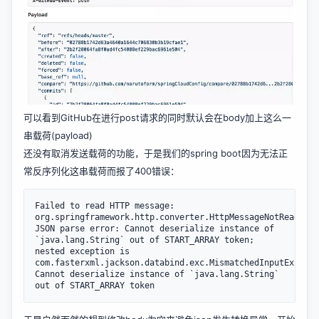
可以看到GitHub在进行post请求的同时默认会在body加上这么一
串载荷(payload)
还没有取消发送载荷的功能，于是我们的spring boot因为无法正
常反序列化这串载荷而报了400错误：
Failed to read HTTP message: 
org.springframework.http.converter.HttpMessageNotReadable
JSON parse error: Cannot deserialize instance of 
`java.lang.String` out of START_ARRAY token; 
nested exception is 
com.fasterxml.jackson.databind.exc.MismatchedInputExcepti
Cannot deserialize instance of `java.lang.String` 
out of START_ARRAY token