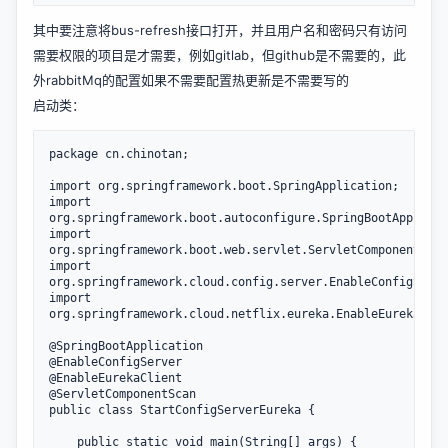
其中要注意将bus-refresh接口打开，并且用户名和密码只有访问
需要权限的项目是才需要，例如gitlab，但github是不需要的，此
外rabbitMq的配置如果不需要配置热更新是不需要写的
启动类：
package cn.chinotan;

import org.springframework.boot.SpringApplication;

import 
org.springframework.boot.autoconfigure.SpringBootApplicat
import 
org.springframework.boot.web.servlet.ServletComponentScan
import 
org.springframework.cloud.config.server.EnableConfigServe
import 
org.springframework.cloud.netflix.eureka.EnableEurekaClie
@SpringBootApplication

@EnableConfigServer

@EnableEurekaClient

@ServletComponentScan

public class StartConfigServerEureka {

    public static void main(String[] args) {
