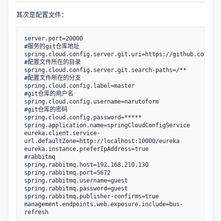
其次是配置文件：
server.port=20000

#服务的git仓库地址

spring.cloud.config.server.git.uri=https://github.com/nar
#配置文件所在的目录

spring.cloud.config.server.git.search-paths=/**

#配置文件所在的分支

spring.cloud.config.label=master

#git仓库的用户名

spring.cloud.config.username=narutoform

#git仓库的密码

spring.cloud.config.password=*****

spring.application.name=springCloudConfigService

eureka.client.service-
url.defaultZone=http://localhost:10000/eureka

eureka.instance.preferIpAddress=true

#rabbitmq

spring.rabbitmq.host=192.168.210.130

spring.rabbitmq.port=5672

spring.rabbitmq.username=guest

spring.rabbitmq.password=guest

spring.rabbitmq.publisher-confirms=true

management.endpoints.web.exposure.include=bus-