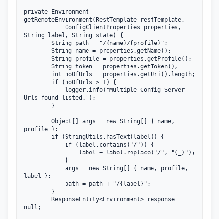
private Environment 
getRemoteEnvironment(RestTemplate restTemplate,

			ConfigClientProperties properties, 
String label, String state) {

		String path = "/{name}/{profile}";

		String name = properties.getName();

		String profile = properties.getProfile();

		String token = properties.getToken();

		int noOfUrls = properties.getUri().length;

		if (noOfUrls > 1) {

			logger.info("Multiple Config Server 
Urls found listed.");

		}

		Object[] args = new String[] { name, 
profile };

		if (StringUtils.hasText(label)) {

			if (label.contains("/")) {

				label = label.replace("/", "(_)");

			}

			args = new String[] { name, profile, 
label };

			path = path + "/{label}";

		}

		ResponseEntity<Environment> response = 
null;
