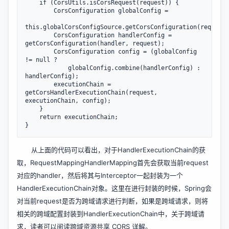
    if (CorsUtils.isCorsRequest(request)) {

        CorsConfiguration globalConfig = 

this.globalCorsConfigSource.getCorsConfiguration(request)
        CorsConfiguration handlerConfig = 
getCorsConfiguration(handler, request);

        CorsConfiguration config = (globalConfig 
!= null ? 

            globalConfig.combine(handlerConfig) : 
handlerConfig);

        executionChain = 
getCorsHandlerExecutionChain(request, 
executionChain, config);

    }

    return executionChain;

从上面的代码可以看出，对于HandlerExecutionChain的获
取，RequestMappingHandlerMapping首先会获取当前request
对应的handler，然后将其与Interceptor一起封装为一个
HandlerExecutionChain对象。这里在进行封装的时候，Spring会
对当前request是否为跨域请求进行判断，如果是跨域请求，则将
相关的跨域配置封装到HandlerExecutionChain中，关于跨域请
求，读者可以阅读
跨域资源共享 CORS 详解
。