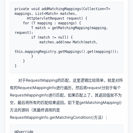
private void addMatchingMappings(Collection<T> 
mappings, List<Match> matches, 

      HttpServletRequest request) {

    for (T mapping : mappings) {

        T match = getMatchingMapping(mapping, 
request);

        if (match != null) {

            matches.add(new Match(match, 

this.mappingRegistry.getMappings().get(mapping)));

        }

    }

对于RequestMapping的匹配，这里逻辑比较简单，就是对所
有的RequestMappingInfo进行遍历，然后将request分别于每个
RequestMappingInfo进行匹配，如果匹配上了，其返回值就不为
空，最后将所有的匹配结果返回。如下是getMatchingMapping()
方法的源码（其最终调用的是
RequestMappingInfo.getMatchingCondition()方法）：
@Override
