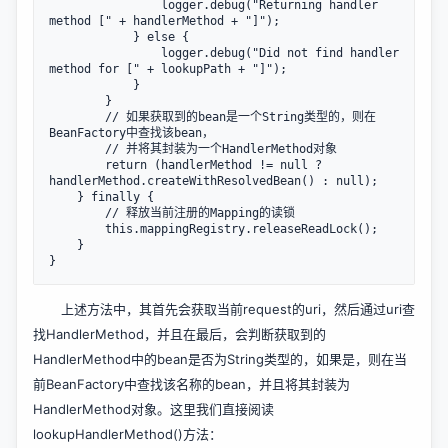
                logger.debug("Returning handler 
method [" + handlerMethod + "]");

            } else {

                logger.debug("Did not find handler 
method for [" + lookupPath + "]");

            }

        }

        // 如果获取到的bean是一个String类型的，则在
BeanFactory中查找该bean，

        // 并将其封装为一个HandlerMethod对象

        return (handlerMethod != null ? 
handlerMethod.createWithResolvedBean() : null);

    } finally {

        // 释放当前注册的Mapping的读锁

        this.mappingRegistry.releaseReadLock();

    }

上述方法中，其首先会获取当前request的uri，然后通过uri查
找HandlerMethod，并且在最后，会判断获取到的
HandlerMethod中的bean是否为String类型的，如果是，则在当
前BeanFactory中查找该名称的bean，并且将其封装为
HandlerMethod对象。这里我们直接阅读
lookupHandlerMethod()方法：