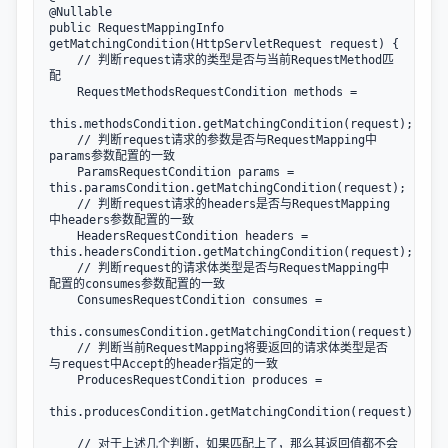
@Nullable

public RequestMappingInfo 
getMatchingCondition(HttpServletRequest request) {

    // 判断request请求的类型是否与当前RequestMethod匹
配

    RequestMethodsRequestCondition methods = 

this.methodsCondition.getMatchingCondition(request);

    // 判断request请求的参数是否与RequestMapping中
params参数配置的一致

    ParamsRequestCondition params = 
this.paramsCondition.getMatchingCondition(request);

    // 判断request请求的headers是否与RequestMapping
中headers参数配置的一致

    HeadersRequestCondition headers = 
this.headersCondition.getMatchingCondition(request);

    // 判断request的请求体类型是否与RequestMapping中
配置的consumes参数配置的一致

    ConsumesRequestCondition consumes = 

this.consumesCondition.getMatchingCondition(request);

    // 判断当前RequestMapping将要返回的请求体类型是否
与request中Accept的header指定的一致

    ProducesRequestCondition produces = 

this.producesCondition.getMatchingCondition(request);

    // 对于上述几个判断，如果匹配上了，那么其返回值都不会