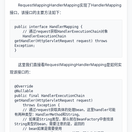
RequestMappingHandlerMapping实现了HandlerMapping
接口，该接口的主要方法如下：
public interface HandlerMapping {

    // 通过request获取HandlerExecutionChain对象

	HandlerExecutionChain 
getHandler(HttpServletRequest request) throws 
Exception;

这里我们直接看RequestMappingHandlerMapping是如何实
现该接口的：
@Override

@Nullable

public final HandlerExecutionChain 
getHandler(HttpServletRequest request) 

    throws Exception {

    // 通过request获取具体的处理bean，这里handler可能
有两种类型：HandlerMethod和String。

    // 如果是String类型，那么就在BeanFactory中查找该
String类型的bean，需要注意的是，返回的

    // bean如果是需要使用