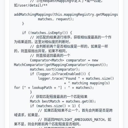
        // ③在RequestMapping中定义了*或**匹配，
如/user/detail/**

addMatchingMappings(this.mappingRegistry.getMappings().key
            matches, request);

    }

    if (!matches.isEmpty()) {

        // 对匹配的结果进行排序，获取相似度最高的一个作
为结果返回，这里对相似度的判断时，

        // 会判断前两个是否相似度是一样的，如果是一样
的，则直接抛出异常，如果不相同，

        // 则直接返回最高的一个

        Comparator<Match> comparator = new 
MatchComparator(getMappingComparator(request));

        matches.sort(comparator);

        if (logger.isTraceEnabled()) {

            logger.trace("Found " + matches.size() 

                         + " matching mapping(s) 
for [" + lookupPath + "] : " + matches);

        }

        // 获取匹配程度最高的一个匹配结果

        Match bestMatch = matches.get(0);

        if (matches.size() > 1) {

            // 如果匹配结果不止一个，首先会判断是否是跨
域请求，如果是，

            // 则返回PREFLIGHT_AMBIGUOUS_MATCH，如
果不是，则会判断前两个匹配程度是否相同，
