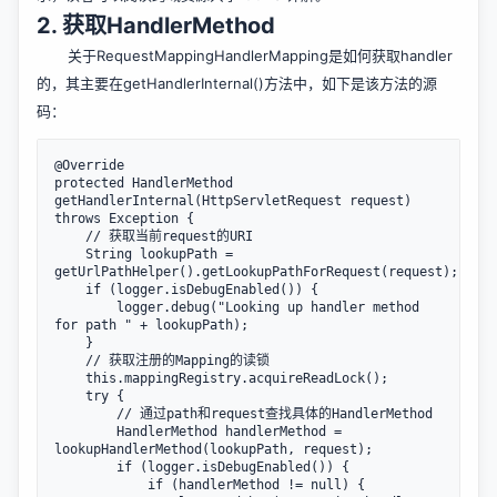
2. 获取HandlerMethod
关于RequestMappingHandlerMapping是如何获取handler
的，其主要在getHandlerInternal()方法中，如下是该方法的源
码：
@Override

protected HandlerMethod 
getHandlerInternal(HttpServletRequest request) 
throws Exception {

    // 获取当前request的URI

    String lookupPath = 
getUrlPathHelper().getLookupPathForRequest(request);

    if (logger.isDebugEnabled()) {

        logger.debug("Looking up handler method 
for path " + lookupPath);

    }

    // 获取注册的Mapping的读锁

    this.mappingRegistry.acquireReadLock();

    try {

        // 通过path和request查找具体的HandlerMethod

        HandlerMethod handlerMethod = 
lookupHandlerMethod(lookupPath, request);

        if (logger.isDebugEnabled()) {

            if (handlerMethod != null) {
