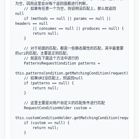
为空，因而这里会对每个返回值都进行判断，

    // 如果有任意一个为空，则说明没匹配上，那么就返回
null

    if (methods == null || params == null || 
headers == null 

        || consumes == null || produces == null) {

        return null;

    }

    // 对于前面的匹配，都是一些静态属性的匹配，其中最重要
的uri的匹配，主要是正则匹配，

    // 就是在下面这个方法中进行的

    PatternsRequestCondition patterns = 

this.patternsCondition.getMatchingCondition(request);

    // 如果URI没匹配上，则返回null

    if (patterns == null) {

        return null;

    }

    // 这里主要是对用户自定义的匹配条件进行匹配

    RequestConditionHolder custom = 

this.customConditionHolder.getMatchingCondition(request);

    if (custom == null) {

        return null;

    }
