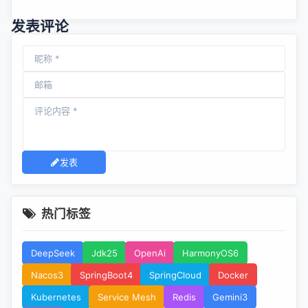
发表评论
发表
热门标签
DeepSeek
Jdk25
OpenAi
HarmonyOS6
Nacos3
SpringBoot4
SpringCloud
Docker
Kubernetes
Service Mesh
Redis
Gemini3