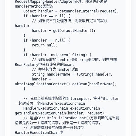
RequestMappingHandlerAdapter处理，那么也必须是
HandlerMethod类型的

    Object handler = getHandlerInternal(request);

    if (handler == null) {

        // 如果找不到处理方法，则获取自定义的默认
handler

        handler = getDefaultHandler();

    }

    if (handler == null) {

        return null;

    }

    if (handler instanceof String) {

        // 如果获取的handler是String类型的，则在当前
BeanFactory中获取该名称的bean，

        // 并将其作为handler返回

        String handlerName = (String) handler;

        handler = 
obtainApplicationContext().getBean(handlerName);

    }

    // 获取当前系统中配置的Interceptor，将其与handler
一起封装为一个HandlerExecutionChain

    HandlerExecutionChain executionChain = 
getHandlerExecutionChain(handler, request);

    // 这里CorsUtils.isCorsRequest()方法判断的是当前
请求是否为一个跨域的请求，如果是一个跨域的请求，

    // 则将跨域相关的配置也一并封装到
HandlerExecutionChain中
