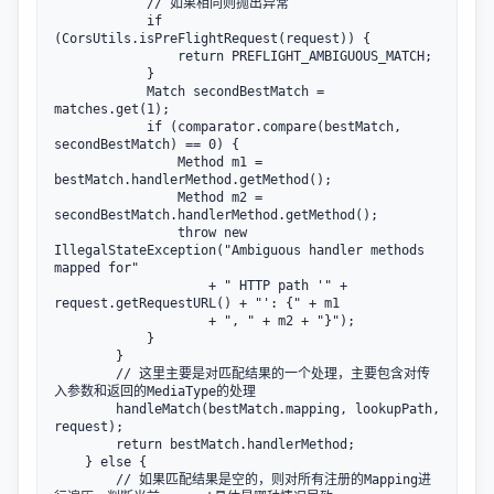
            // 如果相同则抛出异常

            if 
(CorsUtils.isPreFlightRequest(request)) {

                return PREFLIGHT_AMBIGUOUS_MATCH;

            }

            Match secondBestMatch = 
matches.get(1);

            if (comparator.compare(bestMatch, 
secondBestMatch) == 0) {

                Method m1 = 
bestMatch.handlerMethod.getMethod();

                Method m2 = 
secondBestMatch.handlerMethod.getMethod();

                throw new 
IllegalStateException("Ambiguous handler methods 
mapped for" 

                    + " HTTP path '" + 
request.getRequestURL() + "': {" + m1 

                    + ", " + m2 + "}");

            }

        }

        // 这里主要是对匹配结果的一个处理，主要包含对传
入参数和返回的MediaType的处理

        handleMatch(bestMatch.mapping, lookupPath, 
request);

        return bestMatch.handlerMethod;

    } else {

        // 如果匹配结果是空的，则对所有注册的Mapping进