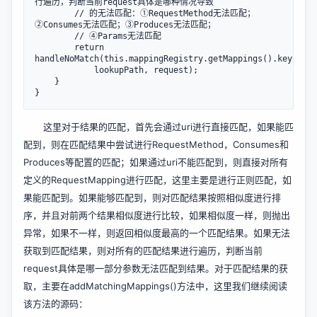
行遍历，判断当前request具体是哪种情况导致

        // 的无法匹配：①RequestMethod无法匹配；
②Consumes无法匹配；③Produces无法匹配；

        // ④Params无法匹配

        return 
handleNoMatch(this.mappingRegistry.getMappings().keySet(),
            lookupPath, request);

    }

这里对于结果的匹配，首先会通过uri进行直接匹配，如果能匹
配到，则在匹配结果中尝试进行RequestMethod，Consumes和
Produces等配置的匹配；如果通过uri不能匹配到，则直接对所有
定义的RequestMapping进行匹配，这里主要是进行正则匹配，如
果能匹配到。如果能够匹配到，则对匹配结果按照相似度进行排
序，并且对前两个结果相似度进行比较，如果相似度一样，则抛出
异常，如果不一样，则返回相似度最高的一个匹配结果。如果无法
获取到匹配结果，则对所有的匹配结果进行遍历，判断当前
request具体是哪一部分参数无法匹配到结果。对于匹配结果的获
取，主要在addMatchingMappings()方法中，这里我们继续阅读
该方法的源码：