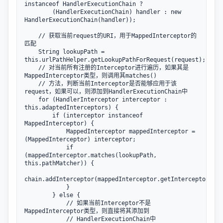
instanceof HandlerExecutionChain ?

        (HandlerExecutionChain) handler : new 
HandlerExecutionChain(handler));

    // 获取当前request的URI，用于MappedInterceptor的
匹配

    String lookupPath = 
this.urlPathHelper.getLookupPathForRequest(request);

    // 对当前所有注册的Interceptor进行遍历，如果其是
MappedInterceptor类型，则调用其matches()

    // 方法，判断当前Interceptor是否能够应用于该
request，如果可以，则添加到HandlerExecutionChain中

    for (HandlerInterceptor interceptor : 
this.adaptedInterceptors) {

        if (interceptor instanceof 
MappedInterceptor) {

            MappedInterceptor mappedInterceptor = 
(MappedInterceptor) interceptor;

            if 
(mappedInterceptor.matches(lookupPath, 
this.pathMatcher)) {

chain.addInterceptor(mappedInterceptor.getInterceptor());

            }

        } else {

            // 如果当前Interceptor不是
MappedInterceptor类型，则直接将其添加到

            // HandlerExecutionChain中
