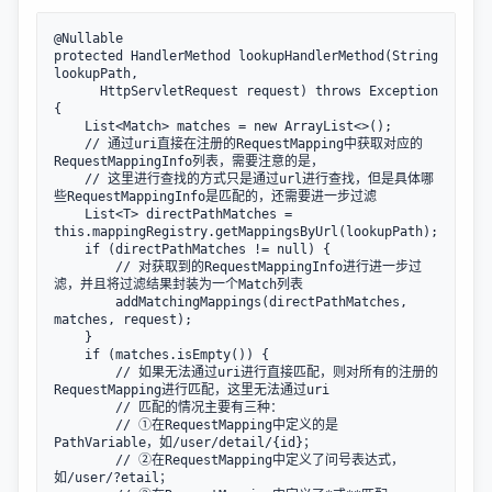
@Nullable

protected HandlerMethod lookupHandlerMethod(String 
lookupPath, 

      HttpServletRequest request) throws Exception 
{

    List<Match> matches = new ArrayList<>();

    // 通过uri直接在注册的RequestMapping中获取对应的
RequestMappingInfo列表，需要注意的是，

    // 这里进行查找的方式只是通过url进行查找，但是具体哪
些RequestMappingInfo是匹配的，还需要进一步过滤

    List<T> directPathMatches = 
this.mappingRegistry.getMappingsByUrl(lookupPath);

    if (directPathMatches != null) {

        // 对获取到的RequestMappingInfo进行进一步过
滤，并且将过滤结果封装为一个Match列表

        addMatchingMappings(directPathMatches, 
matches, request);

    }

    if (matches.isEmpty()) {

        // 如果无法通过uri进行直接匹配，则对所有的注册的
RequestMapping进行匹配，这里无法通过uri

        // 匹配的情况主要有三种：

        // ①在RequestMapping中定义的是
PathVariable，如/user/detail/{id}；

        // ②在RequestMapping中定义了问号表达式，
如/user/?etail；
