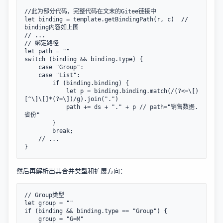
//此为部分代码，完整代码在文末的Gitee链接中

let binding = template.getBindingPath(r, c)  // 
binding内容如上图

// ... 

// 绑定路径

let path = ""

switch (binding && binding.type) {

    case "Group":

    case "List":

        if (binding.binding) {

            let p = binding.binding.match(/(?<=\[)
[^\]\[]*(?=\])/g).join(".")

            path += ds + "." + p // path="销售数据.
省份"

        }

        break;

    // ...

然后再解析出其合并类型和扩展方向：
// Group类型

let group = ""

if (binding && binding.type == "Group") {

    group = "G=M"
