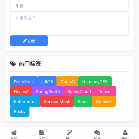
发表
热门标签
DeepSeek
Jdk25
OpenAi
HarmonyOS6
Nacos3
SpringBoot4
SpringCloud
Docker
Kubernetes
Service Mesh
Redis
Gemini3
Rocky