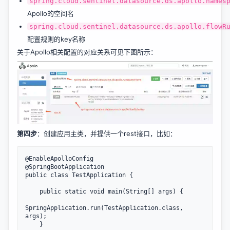
spring.cloud.sentinel.datasource.ds.apollo.names
Apollo的空间名
spring.cloud.sentinel.datasource.ds.apollo.flowR
配置规则的key名称
关于Apollo相关配置的对应关系可见下图所示：
第四步
：创建应用主类，并提供一个rest接口，比如：
@EnableApolloConfig

@SpringBootApplication

public class TestApplication {

    public static void main(String[] args) {

SpringApplication.run(TestApplication.class, 
args);

    }
