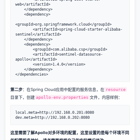
web</artifactId>

    </dependency>

    <dependency>

<groupId>org.springframework.cloud</groupId>

        <artifactId>spring-cloud-starter-alibaba-
sentinel</artifactId>

    </dependency>

    <dependency>

        <groupId>com.alibaba.csp</groupId>

        <artifactId>sentinel-datasource-
apollo</artifactId>

        <version>1.4.0</version>

    </dependency>

第二步
：在Spring Cloud应用中配置的服务信息，在
resource
目录下，创建
文件，内容样例：
apollo-env.properties
local.meta=http://192.168.0.201:8080

这里需要了解Apollo对多环境的配置，这里设置的是每个环境不同