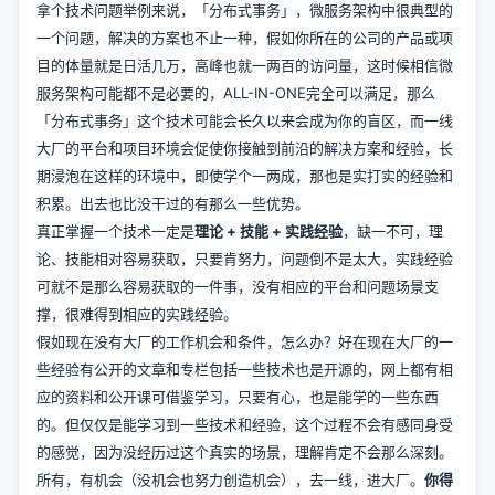
拿个技术问题举例来说，「分布式事务」，微服务架构中很典型的
一个问题，解决的方案也不止一种，假如你所在的公司的产品或项
目的体量就是日活几万，高峰也就一两百的访问量，这时候相信微
服务架构可能都不是必要的，ALL-IN-ONE完全可以满足，那么
「分布式事务」这个技术可能会长久以来会成为你的盲区，而一线
大厂的平台和项目环境会促使你接触到前沿的解决方案和经验，长
期浸泡在这样的环境中，即使学个一两成，那也是实打实的经验和
积累。出去也比没干过的有那么一些优势。
真正掌握一个技术一定是
理论 + 技能 + 实践经验
，缺一不可，理
论、技能相对容易获取，只要肯努力，问题倒不是太大，实践经验
可就不是那么容易获取的一件事，没有相应的平台和问题场景支
撑，很难得到相应的实践经验。
假如现在没有大厂的工作机会和条件，怎么办？好在现在大厂的一
些经验有公开的文章和专栏包括一些技术也是开源的，网上都有相
应的资料和公开课可借鉴学习，只要有心，也是能学的一些东西
的。但仅仅是能学习到一些技术和经验，这个过程不会有感同身受
的感觉，因为没经历过这个真实的场景，理解肯定不会那么深刻。
所有，有机会（没机会也努力创造机会），去一线，进大厂。
你得