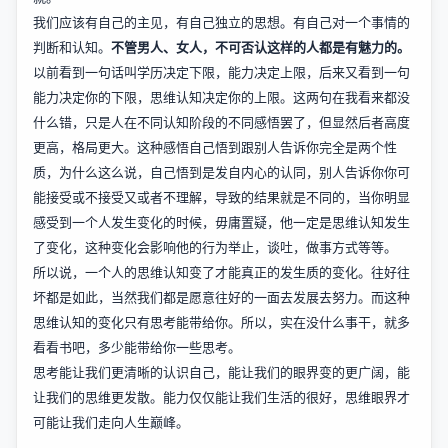
我们应该有自己的主见，有自己独立的思想。有自己对一个事情的
判断和认知。
不管男人、女人，不可否认这样的人都是有魅力的。
以前看到一句话叫学历决定下限，能力决定上限，后来又看到一句
能力决定你的下限，思维认知决定你的上限。这两句在我看来都没
什么错，只是人在不同认知阶段的不同感悟罢了，但显然后者高度
更高，格局更大。这种感悟自己悟到跟别人告诉你完全是两个性
质，为什么这么说，自己悟到是发自内心的认同，别人告诉你你可
能接受或不接受又或者不理解，导致的结果就是不同的，当你明显
感受到一个人发生变化的时候，毋庸置疑，他一定是思维认知发生
了变化，这种变化会影响他的行为举止，谈吐，做事方式等等。
所以说，一个人的思维认知变了才能真正的发生质的变化。往好往
坏都是如此，当然我们都是愿意往好的一面去发展去努力。而这种
思维认知的变化只有思考能带给你。所以，实在没什么事干，就多
看看书吧，多少能带给你一些思考。
思考能让我们更清晰的认识自己，能让我们的眼界变的更广阔，能
让我们的思维更发散。能力仅仅能让我们生活的很好，思维眼界才
可能让我们走向人生巅峰。