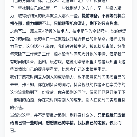
自己的方向和目标，走技术？走管理？走产品？换赛道？
早一些找到自己的位置，早一些找到努力的方向，早一些投入精
力，取得好结果的概率就会大那么一些。
提前准备，不要等到机会
摆在那，能力却跟不上，只能眼看机会溜走，剩下的只有焦虑。
之前写过一篇文章
<骄傲的技术人，技术是你的全部吗>
，说的就是
定位的问题，说的直白一点就是找到适合自己的那条路。选择比努
力重要，这句话不无道理，我们往往被生活，被现状所束缚，好像
每天除了工作就是工作，根本没有时间思考其他的事情，但是我们
有时间刷抖音，追剧，玩游戏。这说明潜意识里面或者认知里面这
些事情比自己的提升更重要，比思考自己的事情更重要。
我们宁愿花时间去为别人的成功助力，也不愿意花时间思考自己的
未来，殊不知，你在刷抖音的同时，抖音视频的作者正在享受你的
这份流量赚到了一份收益。你在追剧的同时，演员们已经开始了下
一部剧的拍摄，你在花时间看别人的成果，别人在花时间实现自身
的价值。
当然说这些，并不是要反对追剧，刷抖音什么的，
只是说我们应该
给自己留一些时间，想想自己的事情，找找自己的定位，仅此而
已
。