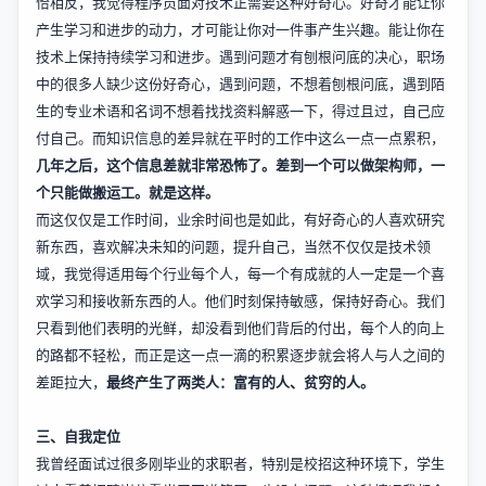
恰相反，我觉得程序员面对技术正需要这种好奇心。好奇才能让你
产生学习和进步的动力，才可能让你对一件事产生兴趣。能让你在
技术上保持持续学习和进步。遇到问题才有刨根问底的决心，职场
中的很多人缺少这份好奇心，遇到问题，不想着刨根问底，遇到陌
生的专业术语和名词不想着找找资料解惑一下，得过且过，自己应
付自己。而知识信息的差异就在平时的工作中这么一点一点累积，
几年之后，这个信息差就非常恐怖了。差到一个可以做架构师，一
个只能做搬运工。就是这样。
而这仅仅是工作时间，业余时间也是如此，有好奇心的人喜欢研究
新东西，喜欢解决未知的问题，提升自己，当然不仅仅是技术领
域，我觉得适用每个行业每个人，每一个有成就的人一定是一个喜
欢学习和接收新东西的人。他们时刻保持敏感，保持好奇心。我们
只看到他们表明的光鲜，却没看到他们背后的付出，每个人的向上
的路都不轻松，而正是这一点一滴的积累逐步就会将人与人之间的
差距拉大，
最终产生了两类人：富有的人、贫穷的人。
三、自我定位
我曾经面试过很多刚毕业的求职者，特别是校招这种环境下，学生