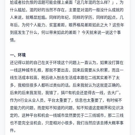
尬或者拉仇恨的话题可能会摆上桌面「这几年混的怎么样？」，为
什么尴尬，混的好的当然不存在，主要是对混的一般没什么成就的
人来说，就略显尬尴。同样的年纪，同样的学历，同样的起点，几
年后，为何个人能力、贫富差距，眼界格局差距如此之大 ? 这些年
到底发生了什么，何以带来如此的差距 ？今天就来说一说这个事
情。
一、环境
还记得以前的自己在关于环境这个问题上一直认为，如果没打算在
一线这种城市扎根，那就不要出去，回来后需要从头积累，而且一
线生活成本较高，税后收入刨去生活成本跟在二线其实差不了太
多，我相信很多人都听过类似的话。后来我就认为这就是正确的。
后来的后来我发现，我错了，搞IT有机会还是得去一线，去大厂。
作为it行业从业人员，平台太重要了，信息也太重要了，有时候不
是能力的问题，而是知不知道的问题，知不知道这是眼界和见识决
定的，这种平台和机会一线城市显然要优于二三线城市，那二三线
也不是完全没机会，只是相对小很多，我们当然应该去搏大概率事
件。