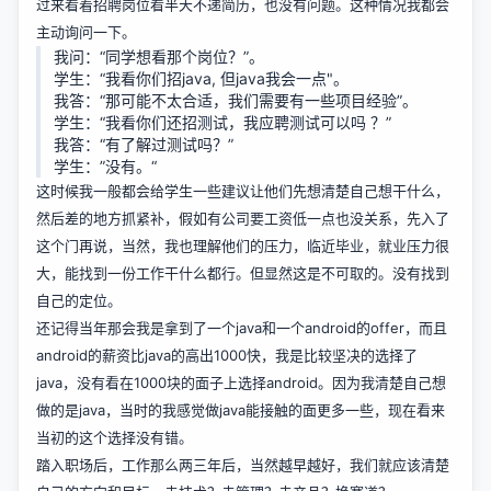
过来看着招聘岗位看半天不递简历，也没有问题。这种情况我都会
主动询问一下。
我问：“同学想看那个岗位？”。
学生：“我看你们招java, 但java我会一点"。
我答：“那可能不太合适，我们需要有一些项目经验”。
学生：“我看你们还招测试，我应聘测试可以吗 ？”
我答：“有了解过测试吗？”
学生：”没有。“
这时候我一般都会给学生一些建议让他们先想清楚自己想干什么，
然后差的地方抓紧补，假如有公司要工资低一点也没关系，先入了
这个门再说，当然，我也理解他们的压力，临近毕业，就业压力很
大，能找到一份工作干什么都行。但显然这是不可取的。没有找到
自己的定位。
还记得当年那会我是拿到了一个java和一个android的offer，而且
android的薪资比java的高出1000快，我是比较坚决的选择了
java，没有看在1000块的面子上选择android。因为我清楚自己想
做的是java，当时的我感觉做java能接触的面更多一些，现在看来
当初的这个选择没有错。
踏入职场后，工作那么两三年后，当然越早越好，我们就应该清楚