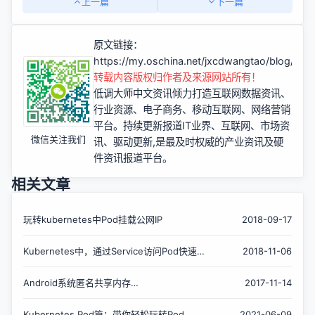
上一篇
下一篇
原文链接：
https://my.oschina.net/jxcdwangtao/blog/30
转载内容版权归作者及来源网站所有！
低调大师中文资讯倾力打造互联网数据资讯、
行业资源、电子商务、移动互联网、网络营销
平台。持续更新报道IT业界、互联网、市场资
微信关注我们
讯、驱动更新,是最及时权威的产业资讯及硬
件资讯报道平台。
相关文章
玩转kubernetes中Pod挂载公网IP
2018-09-17
Kubernetes中，通过Service访问Pod快速入
2018-11-06
门
Android系统匿名共享内存
2017-11-14
Ashmem（Anonymous Shared Memory）
在进程间共享的原理分析
Kubernetes Pod篇：带你轻松玩转Pod
2021-06-09