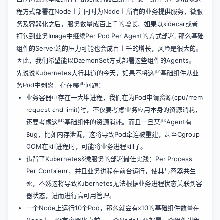
程方式部署在Node上并同时为Node上所有的业务提供服务，微服
务及容器化之后，服务数量成百上千的增长，如果以sidecar或者
打包到业务Image中继续Per Pod Per Agent的方式部署, 那么基础
组件的Server端的压力可能也会成百上千的增长，风险是很大的。
因此，我们希望能以DaemonSet方式部署这些组件的Agents。
先说说Kubernetes大行其道的今天，如果不将这些基础组件从业
务Pod中剥离，存在哪些问题：
业务容器中存在一大堆进程，我们在为Pod申请资源(cpu/mem
request and limit)时，不仅要考虑业务应用本身的资源消耗，
还要考虑这些基础组件的资源消耗。而且一旦某些Agent有
Bug，比如内存泄漏，这将导致Pod牵连被重建，甚至Cgroup
OOM在kill进程时，可能将业务进程kill了。
违背了Kubernetes&微服务的部署最佳实践：Per Process
Per Contaienr，并且业务进程在前台运行，使其与容器共生
死，不然这将导致Kubernetes无法根据业务进程状态关联到容
器状态，进而进行高可用管理。
一个Node上运行10个Pod，那么就会有x10的基础组件数量在