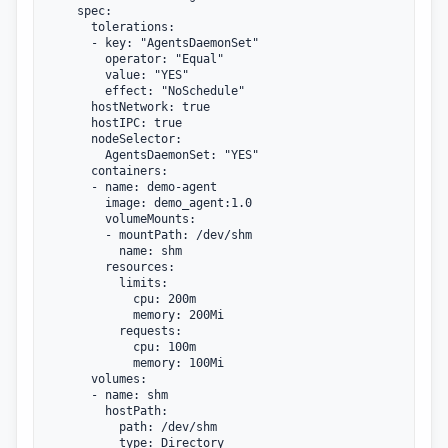
    spec:

      tolerations:

      - key: "AgentsDaemonSet"

        operator: "Equal"

        value: "YES"

        effect: "NoSchedule"

      hostNetwork: true

      hostIPC: true

      nodeSelector:

        AgentsDaemonSet: "YES"

      containers:

      - name: demo-agent

        image: demo_agent:1.0

        volumeMounts:

        - mountPath: /dev/shm

          name: shm

        resources:

          limits:

            cpu: 200m

            memory: 200Mi

          requests:

            cpu: 100m

            memory: 100Mi

      volumes:

      - name: shm

        hostPath:

          path: /dev/shm
