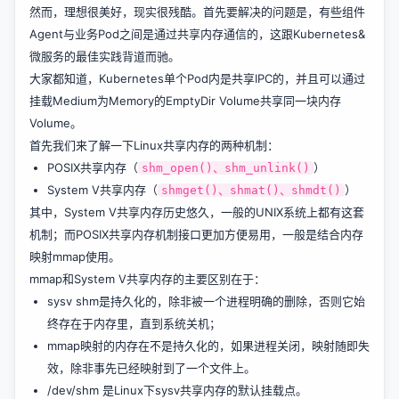
然而，理想很美好，现实很残酷。首先要解决的问题是，有些组件
Agent与业务Pod之间是通过共享内存通信的，这跟Kubernetes&
微服务的最佳实践背道而驰。
大家都知道，Kubernetes单个Pod内是共享IPC的，并且可以通过
挂载Medium为Memory的EmptyDir Volume共享同一块内存
Volume。
首先我们来了解一下Linux共享内存的两种机制：
POSIX共享内存（
）
shm_open()、shm_unlink()
System V共享内存（
）
shmget()、shmat()、shmdt()
其中，System V共享内存历史悠久，一般的UNIX系统上都有这套
机制；而POSIX共享内存机制接口更加方便易用，一般是结合内存
映射mmap使用。
mmap和System V共享内存的主要区别在于：
sysv shm是持久化的，除非被一个进程明确的删除，否则它始
终存在于内存里，直到系统关机；
mmap映射的内存在不是持久化的，如果进程关闭，映射随即失
效，除非事先已经映射到了一个文件上。
/dev/shm 是Linux下sysv共享内存的默认挂载点。