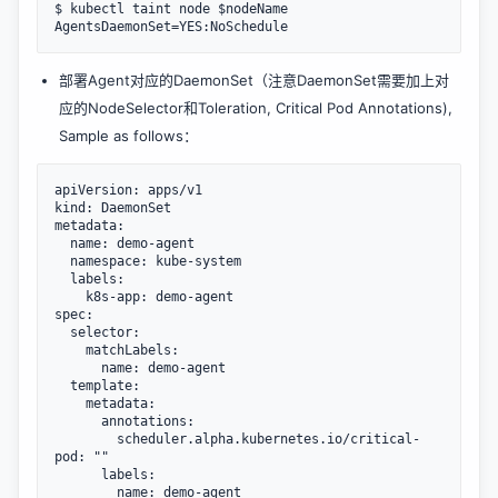
$ kubectl taint node $nodeName 
部署Agent对应的DaemonSet（注意DaemonSet需要加上对
应的NodeSelector和Toleration, Critical Pod Annotations),
Sample as follows：
apiVersion: apps/v1

kind: DaemonSet

metadata:

  name: demo-agent

  namespace: kube-system

  labels:

    k8s-app: demo-agent

spec:

  selector:

    matchLabels:

      name: demo-agent

  template:

    metadata:

      annotations:

        scheduler.alpha.kubernetes.io/critical-
pod: ""

      labels:

        name: demo-agent
