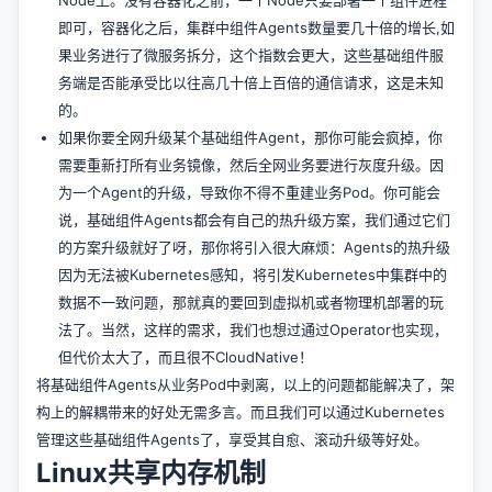
Node上。没有容器化之前，一个Node只要部署一个组件进程
即可，容器化之后，集群中组件Agents数量要几十倍的增长,如
果业务进行了微服务拆分，这个指数会更大，这些基础组件服
务端是否能承受比以往高几十倍上百倍的通信请求，这是未知
的。
如果你要全网升级某个基础组件Agent，那你可能会疯掉，你
需要重新打所有业务镜像，然后全网业务要进行灰度升级。因
为一个Agent的升级，导致你不得不重建业务Pod。你可能会
说，基础组件Agents都会有自己的热升级方案，我们通过它们
的方案升级就好了呀，那你将引入很大麻烦：Agents的热升级
因为无法被Kubernetes感知，将引发Kubernetes中集群中的
数据不一致问题，那就真的要回到虚拟机或者物理机部署的玩
法了。当然，这样的需求，我们也想过通过Operator也实现，
但代价太大了，而且很不CloudNative！
将基础组件Agents从业务Pod中剥离，以上的问题都能解决了，架
构上的解耦带来的好处无需多言。而且我们可以通过Kubernetes
管理这些基础组件Agents了，享受其自愈、滚动升级等好处。
Linux共享内存机制