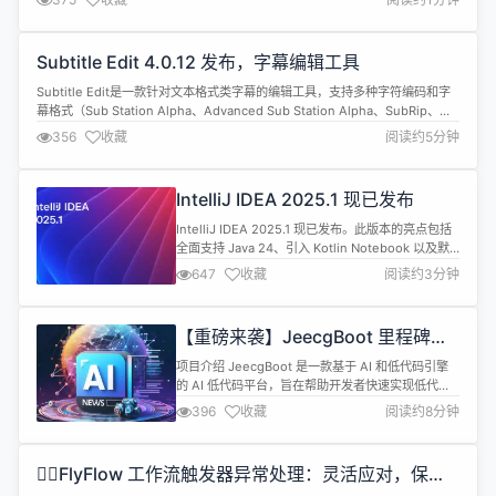
Subtitle Edit 4.0.12 发布，字幕编辑工具
Subtitle Edit是一款针对文本格式类字幕的编辑工具，支持多种字符编码和字
幕格式（Sub Station Alpha、Advanced Sub Station Alpha、SubRip、
MicroDVD、MPL2、MPsub (MPlayer subtitle)、SubViewer 2.0、Plain-
356
收藏
阅读约5分钟
Text、Adobe Encore DVD）。 ...
IntelliJ IDEA 2025.1 现已发布
IntelliJ IDEA 2025.1 现已发布。此版本的亮点包括
全面支持 Java 24、引入 Kotlin Notebook 以及默
认启用的 K2 模式。JetBrains AI 也进行了重大升
647
收藏
阅读约3分钟
级，将 AI Assistant 和 Junie 整合到一个订阅中。
调试支持也更加强大，新增了暂停和恢复 watch
evaluations的选项。 JetBr...
【重磅来袭】JeecgBoot 里程碑
v3.8.0，AI 首版本发布
项目介绍 JeecgBoot 是一款基于 AI 和低代码引擎
的 AI 低代码平台，旨在帮助开发者快速实现低代码
开发和构建、部署个性化的 AI 应用。 前后端分离架
396
收藏
阅读约8分钟
构 Ant Design&amp;Vue3，SpringBoot，
SpringCloud，Mybatis，Shiro，强大的代码生成
器让前后端代码一键生成，无需写任何代码！ 成套
❤️‍🔥FlyFlow 工作流触发器异常处理：灵活应对，保障
AI 大模型功能:...