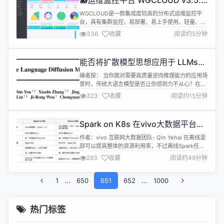
🐳运维监控平台 WGCLOUD v3.5.8
正式发布
WGCLOUD是一款集成度较高的分布式运维监控平
台，具有集群监控，易部署、易上手使用、轻量、高
效、自动化等特点，server 端基于springboot 开
336
收藏
阅读约5分钟
发，agent 端使用 go 编写。核心模块包括：主机系
统信息监控，CPU 监控，CPU 温度监控，内存监
控，网络流量监控，磁盘 IO 监控，磁盘空间监测，
能否将扩散模型思想应用于 LLMs
系统负载监控，硬盘 smart 健康检测，应用进...
领域？大型语言扩散模型（LLDM）
编者按： 当你面对需要高质量逆向推理能力的应用场
详解
景时，传统大语言模型是否让你感到力不从心？在诗
歌逆向补全、逻辑逆向推导等任务中，为什么即使是
323
收藏
阅读约15分钟
GPT-4o 这样的强大模型也会表现失常？ 文章深入介
绍了 LLaDA(Large Language Diffusion with
mAsking) 这一创新模型的工作原理、训练过程与性
Spark on K8s 在vivo大数据平台的
能表现。与传统自回归模型不同，L...
混部实战
作者：vivo 互联网大数据团队- Qin Yehai 在离线混
部可以提高整体的资源利用率，不过离线Spark任务
部署到混部容器集群需要做一定的改造，本文将从在
293
收藏
阅读约49分钟
离线混部中的离线任务的角度，讲述离线任务是如何
进行容器化、平台上的离线任务如何平滑地提交到混
1
...
650
部集群、离线任务在混部集群中如何调度的完整实现
651
652
...
1000
以及过程中的问题解决。 一、在离线业务差异 互联
网数据业务服务...
热门标签