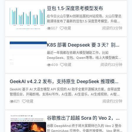
支持视频合成、声音合成、声音克隆，简化本地模型
豆包 1.5·深度思考模型发布
管理、一键导入和使用AI模型。 ...
在今日火山引擎AI创新巡展杭州站现场，火山引擎总
裁谭待发布了最新的豆包1.5·深度思考模型，升级豆
包·文生图模型3.0、豆包·视觉理解模型。 同时，面
507
收藏
阅读约3分钟
向Agent服务，发布OS Agent解决方案、GUI
Agent大模型——豆包1.5·UI-TARS模型；面向大规
模推理，发布AI云原生·ServingKit推理套件。 据透
K8S 部署 Deepseek 要 3 天？别逗
露，截至2025年3月底，豆包大模...
了！Ollama+GPU Operator 1 小时
最近一年我都在依赖大模型辅助工作，比如
搞定
DeepSeek、豆包、Qwen等等。线上大模型确实方
便，敲几个字就能生成文案、写代码、做表格，极大
409
收藏
阅读约22分钟
提高了效率。但对于企业来说：公司内部数据敏感、
使用外部大模型会有数据泄露的风险。 尤其是最近给
Rainbond 开源社区的用户答疑时，发现大家对大模
GeekAI v4.2.2 发布，支持原生 DeepSeek 推理模型
型私有化部署有需求，都希望把大模型部署到企业内
API
网，既能按需定制优化，又...
GeekAI 基于 AI 大语言模型 API 实现的 AI 助手全套开源解决方案，自带运营
管理后台，开箱即用。支持AI写作，AI生图，AI生音乐，AI生成视频，AI智能
体等功能。 GeekAI v4.2.2 更新内容 功能优化：开启图形验证码功能的时候现
621
收藏
阅读约2分钟
检查是否配置了 API 服务，防止开启之后没法登录的 Bug。 功能优化：支持原
生的 DeepSeek 推...
谷歌推出了超越 Sora 的 Veo 2，生
成 8 秒超逼真视频
谷歌 DeepMind 终于将大家期待已久的 Veo 2 整合
到 GeminiApp 应用中，全面开放使用。 Veo 是谷