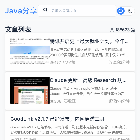
Java分享
文章列表
共 188623 篇
腾讯开启史上最大就业计划，今年六
成面向技术人才
腾讯宣布启动史上最大就业计划，三年内将新增
28000个实习岗位并加大转化录用，其中仅 2025
年，就将迎来 10000名校招实习生，有六成面向技术
457
收藏
阅读约2分钟
人才开放。 腾讯方面表示，今年开放的校招实习岗位
涵盖技术、产品、设计、市场、职能等五大类70余种
岗位，包括大模型、研发、算法、市场、策划、运
Claude 更新：高级 Research 功
营、销售、美术等多个岗位职能。同时，在大模型加
能、深度集成 Google
速落地的背景下，腾讯加大了...
Claude 母公司 Anthropic 宣布对其 AI 助手
Workspace、语音模式即将上线
Claude 进行重要升级，旨在进一步增强其作为高效
协作工具的实用性。 本次更新引入了两项新功能，
308
收藏
阅读约4分钟
Research 和 Google Workspace 深度集成。
Claude 本次新增的 Research 功能，与此前
OpenAI 在 ChatGPT 中所推出的 Deep
GoodLink v2.1.7 已经发布，内网穿透工具
Research...
GoodLink v2.1.7 已经发布，内网穿透工具 此版本更新内容包括： TUN模式，
实验支持UDP协议 直连成功后，大幅提升数据传输速度，跑满带宽 未提交
Docker 详情查看：https://gitee.com/konyshe/goodlink/releases/v2.1.7
375
收藏
阅读约1分钟