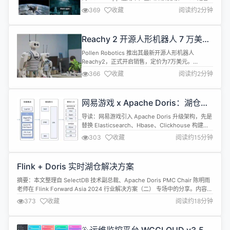
歌迄今为止最强大的视频生成模型。它可以生成各种
369
收藏
阅读约2分钟
电影和视觉风格的视频，捕捉提示中的细微之处，以
便在各个画面中一致呈现精致细节。 据介绍，Veo 2
可以最高生成 8 秒 720P 电影级视频，在运镜、文本
Reachy 2 开源人形机器人 7 万美元
语义还原、物理模拟、动作一致性等方面...
正式开售
Pollen Robotics 推出其最新开源人形机器人
Reachy2，正式开启销售，定价为7万美元。
Reachy2并非面向消费市场，而是专为AI与机器人实
366
收藏
阅读约2分钟
验室设计，目标是推动开源机器人生态的发展。据
AIbase了解，这款机器人已在Cornell大学、
Carnegie Mellon大学及多家顶级AI实验室投入使
网易游戏 x Apache Doris：湖仓一
用。 Reachy2 以其高度仿人的外形与...
体架构演进之路
导读：网易游戏引入 Apache Doris 升级架构，先是
替换 Elasticsearch、Hbase、Clickhouse 构建了
实时数仓，而后基于 Apache Doris 和 Iceberg 构
303
收藏
阅读约15分钟
建了湖仓融合架构，实现架构的大幅简化及统一。目
前，网易游戏 Apache Doris 集群超 20 个 ，总节点
数百个，已对接内部 200+ 项目，日均查询量...
Flink + Doris 实时湖仓解决方案
摘要：本文整理自 SelectDB 技术副总裁、Apache Doris PMC Chair 陈明雨
老师在 Flink Forward Asia 2024 行业解决方案（二） 专场中的分享。内容主
要分为以下三个部分： Introduction: What is Apache Doris Lakehouse
373
收藏
阅读约18分钟
Solution: Apache Flink + P...