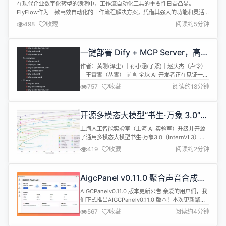
流程稳定运行
在现代企业数字化转型的浪潮中，工作流自动化工具的重要性日益凸显。
FlyFlow作为一款高效自动化的工作流程解决方案，凭借其强大的功能和灵活
的配置，受到了众多用户的青睐。今天，我们就来深入探讨一下FlyFlow工作
498
收藏
阅读约5分钟
流中触发器异常处理的几种方式：忽略异常、抛出异常、终止流程和跳转指定
节点。 一、触发器异常处理概述 在工作流的运行过程中，触发器是启动流程的
关键环节...
一键部署 Dify + MCP Server，高效
开发 AI 智能体应用
作者：黄刚(泽尘) ｜孙小涵(子照)｜赵庆杰（卢令）
｜王霄霄（丛霄） 前言 全球 AI 开发者正在见证一场
"AI 智能体革命"。 从 2024 年 Dify.ai 发布开源框架
757
收藏
阅读约18分钟
Dify以来，到全球开发者基于其快速构建的智能客
服、企业知识库、AI 营销助手等场景应用，GitHub
上已有超过 2.3 万个 AI 应用项目诞生。 如今，MCP
开源多模态大模型“书生·万象 3.0”发
的协议也异军突...
布
上海人工智能实验室（上海 AI 实验室）升级并开源
了通用多模态大模型书生·万象3.0（InternVL3）。
根据介绍，通过采用创新的多模态预训练和后训练方
419
收藏
阅读约2分钟
法，InternVL3 多模态基础能力全面提升，在专家级
基准测试、多模态性能全面测试中，10亿~780亿参
数的全量级版本在开源模型中性能均位列第一，同时
AigcPanel v0.11.0 聚合声音合成，
大幅提升了图形用户界面（GUI）智能体、建筑场景
支持千种声音，已知问题修复
图纸...
AIGCPanelv0.11.0 版本更新公告 亲爱的用户们，我
们正式推出AIGCPanelv0.11.0 版本！本次更新聚焦
声音合成能力升级 与 系统稳定性优化，为您带来更
567
收藏
阅读约4分钟
高效、多元的使用体验。 软件介绍 AigcPanel是一
个简单易用的一站式AI数字人系统，小白也可使用。