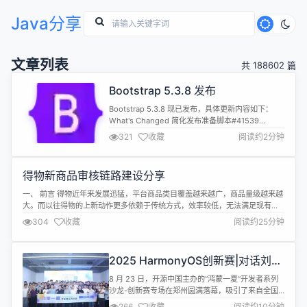
Java分享
文章列表
共 188602 篇
Bootstrap 5.3.8 发布
Bootstrap 5.3.8 现已发布，具体更新内容如下：
What's Changed 简化发布准备脚本#41539
Docs：将本地开发端口恢复到 9001#41545
321
收藏
阅读约2分钟
Docs：使用 Example短代码代替仅带有.bd-
exampleclass 的div#41556 Docs：修复开发模式
下的 scss 自动重新编译#41574 修复color-c...
得物新商品审核链路建设分享
一、 前言 得物近年来发展迅猛，平台商品类目覆盖越来越广，商品量级越来越
大。而以往得物的上新动作更多依赖于传统方式，效率较低，无法满足现有的
上新诉求。那么如何能实现更加快速的上新、更加高效的上新，就成为了一个
304
收藏
阅读约25分钟
至关重要的命题。 近两年AI大模型技术的发展，使得发布和审核逐渐向AI驱动
的方式转变成为可能。因此，我们可以探索利用算法能力和大模型能力，结合
业务自身规...
2025 HarmonyOS创新赛|对话刘子
安：向外走，做鸿蒙开发的新生力量
8 月 23 日，开源中国主办的“鸿蒙一夏”开发者系列
沙龙-创新赛专场在郑州圆满落幕，吸引了来自全国
各地近 200 位鸿蒙开发者的莅临参与，热度更是席
266
收藏
阅读约10分钟