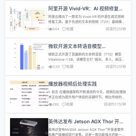
PathPatternRequestMatcher 方式，...
阿里开源 Vivid-VR：AI 视频修复神
器
阿里云推出了一款名为 Vivid-VR 的开源生成式视频
修复工具，基于先进的文本到视频（T2V）基础模
型，结合ControlNet技术，确保视频生成过程中的
544
收藏
阅读约2分钟
内容一致性。 该工具能够有效修复真实视频或
AIGC(AI生成内容)视频中的质量问题，消除闪烁、抖
动等常见缺陷，为内容创作者提供了一个高效的素材
微软开源文本转语音模型
补救方案。无论是对低质量视频的修复，还是对生成
VibeVoice，支持最多 4 位说话人同
视频的优化，Vi...
微软正式开源了其最新的文本转语音（TTS）模型
时发声
VibeVoice-1.5B，该模型主打 “超长、多人、高压
缩”，单次即可生成长达 90 分钟的连续语音，并支持
339
收藏
阅读约2分钟
最多 4 位说话人同时发声。 VibeVoice-1.5B 的核心
创新在于其双 Tokenizer 设计。模型分为两个独立
但协同工作的模块。 1. 声学 Tokenizer：负责保留
播放器视频后处理实践
声音特征并实现高压缩...
1. 前言 在播放器架构不断演进的今天，视频后处理技
术正在成为提升用户体验的关键环节。相比传统的解
码即播，现代播放器越来越多地引入后处理链路，通
280
收藏
阅读约17分钟
过增强画质、渲染氛围等手段，为用户提供更具沉浸
感的视听体验。 本系列文章将系统介绍我们在播放器
视频后处理模块中的技术方案与工程实现，涵盖从效
英伟达发布 Jetson AGX Thor 开发
果设计、算法选型，到性能优化和跨平台兼容的全链
者套件： 基于 Blackwell 架构、专
路细节。第一期内容聚焦在两类核...
英伟达宣布NVIDIA Jetson AGX Thor™开发者套件
为物理 AI 和机器人打造
和量产级模组现已发售。这是一款功能强大的新一代