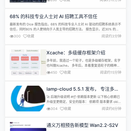
卷云端，线上直播吸引 10000+ 人次观看，盛况空
前。 本次沙龙重点宣讲了 2025 HarmonyOS 创新
赛 的相关内容。作为鸿蒙生态最大规模开发者的官方
68% 的科技专业人士对 AI 招聘工具不信任
赛事，今年的 HarmonyOS 创新赛基于 Ha...
最新发布的 Dice 报告指出，68% 的科技专业人士对 AI 驱动的招聘系统表示不
信任，同时80% 的人更倾向于人类主导的招聘方法。 报告显示，近30% 的受
访者考虑完全离开科技行业，因为他们对 AI 增强招聘过程的挫败感更为强烈，
300
收藏
阅读约3分钟
尤其是女性群体对此反应更为明显。 在接受 TechRepublic 的电子邮件采访
时，Dice 首席执行官阿特・齐尔（Art ...
Xcache：多级缓存框架介绍
多年前，我造过一个轮子，也是多级缓存框架，名字
也叫做Xcache。 多年后，本着重复造轮子的精神，
我又造了个新轮子：
450
收藏
阅读约15分钟
https://github.com/patricklaux/xcache 因为是新
造的轮子，所以看起来似乎更圆了一些，跑起来似乎
也更顺滑了一些。 非要自夸一下的话，那就是这么些
lamp-cloud 5.5.1 发布， 专注多租
年的编程生涯，在踩过许多坑之后，编码质量更好了
户架构解决方案
点，架构设计更合理了...
🚀 后端升级说明 #📦 依赖版本更新 以下核心依赖已
升级至更稳定、安全的版本： 依赖项 版本要求 okio
&gt; 3.12.0 okhttp3 &gt; 4.12.0 poi &gt; 5.3.0
304
收藏
阅读约6分钟
spring-boot &gt; 3.5.5 spring-framework &gt;
6.2.10 nacos &gt; 3.0.3 spring-b...
通义万相预告新模型 Wan2.2-S2V