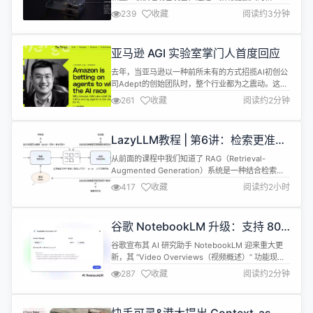
机器人计算机，旨在为制造、物流、交通、医疗、农
239
收藏
阅读约3分钟
业和零售等行业的数百万台机器人提供算力支持。
Jetson Thor 基于 NVIDIA Jetson™ 软件平台，专
为物理 AI 和人形机器人打造，支持所有主流 AI 框架
亚马逊 AGI 实验室掌门人首度回应
与生成式 AI 模型。同时，...
去年，当亚马逊以一种前所未有的方式招揽AI初创公
司Adept的创始团队时，整个行业都为之震动。这种
被称为"反向人才收购"的全新交易模式，让大型科技
261
收藏
阅读约2分钟
公司无需完全收购初创企业，而是通过挖走核心团队
并获得技术授权来达到目的。 这场交易的核心人物
David Luan，从Adept联合创始人兼CEO摇身一
LazyLLM教程 | 第6讲：检索更准：
变，成为了亚马逊全新AGI实验室的掌舵人。如今，
RAG召回效果优化的底层逻辑与技巧
面对外界的质疑声...
从前面的课程中我们知道了 RAG（Retrieval-
Augmented Generation）系统是一种结合检索和
生成两个核心组件实现基于外部知识源回答用户查询
417
收藏
阅读约2小时
的智能系统，可以在一定程度上克服大模型幻觉问题
在特定领域问答任务上给出与上下文相关的答案。
RAG 的基本思想是先通过检索模块从大量文档中找
谷歌 NotebookLM 升级：支持 80
到与用户问题相关的上下文，然后将这些信息提供给
种语言的视频与音频概述
生成模型，以生...
谷歌宣布其 AI 研究助手 NotebookLM 迎来重大更
新，其 “Video Overviews（视频概述）” 功能现已
支持 80 种语言（包括简体中文），并同步升级了
287
收藏
阅读约2分钟
Audio Overviews（音频概述）。Video
Overviews 最初于 7 月推出，此次更新后，全球用
户可用本地语言生成笔记本内容的视频摘要。 此次升