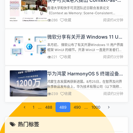
快手可灵&港大提出 Context-as-
级的核心亮点如下： 视频...
Memory，上下文记忆力媲美
香港大学和快手可灵团队近日联合发表论文
Genie3 且问世更早
《Context as Memory: Scene-Consistent
Interactive Long Video Generation with
286
收藏
阅读约4分钟
Memory Retrieval》，提出一种创新性方法：将历
史生成的上下文作为“记忆”（即Context-as-
Memory），通过context learning 技术...
微软分享有关开源 Windows 11 UI
的新细节
本月初， 微软公布了有关开源Windows 11 用户界面
框架 WinUI 的细节。开源 WinUI 一直是开发者们的
长期呼声，但实现起来并非轻而易举。由于 WinUI
221
收藏
阅读约3分钟
在操作系统的专有层面“根深蒂固”，开源该框架需要
谨慎且深思熟虑的方法。在首次发布几周后， 微软准
备分享更多关于 WinUI OSS 项目的信息。 微软希望
华为鸿蒙 HarmonyOS 5 终端设备
分四个阶段完成这项任务。第一阶段主要...
数突破 1200 万
鸿蒙生态发展再获新进展。8月25日，在智界及问界
秋季新品发布会上，华为技术有限公司（以下简称
“华为”）常务董事、终端BG董事长余承东宣布搭载
239
收藏
阅读约2分钟
HarmonyOS 5（以下简称“鸿蒙5”）的终端设备数量
突破1200万台。 而这距离今年7月30日，余承东透
1
...
488
露鸿蒙5终端数量突破千万台，仅不足一个月，再次
489
490
...
1000
创造了“鸿蒙速度”。 自鸿蒙5系统发布以来，其终端
设备数量呈现指...
热门标签