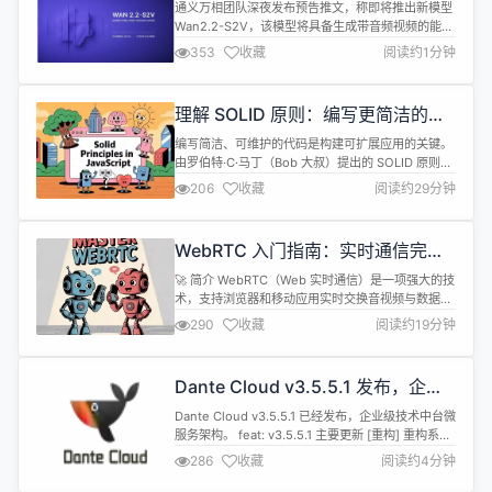
通义万相团队深夜发布预告推文，称即将推出新模型
Wan2.2-S2V，该模型将具备生成带音频视频的能
力。 通义万相Wan2.2是一款开源视频生成模型，它
353
收藏
阅读约1分钟
率先在视频生成扩散模型中引入 MoE 架构，有效解
决视频生成处理 Token 过长导致的计算资源消耗大
问题。Wan2.2 还首创了「电影美学控制系统」，光
理解 SOLID 原则：编写更简洁的
影、色彩、构图、微表情等能力媲美专业电影水平。
JavaScript 代码
例如，用...
编写简洁、可维护的代码是构建可扩展应用的关键。
由罗伯特·C·马丁（Bob 大叔）提出的 SOLID 原则，
是五条核心设计准则，能帮助开发者更好地组织代
206
收藏
阅读约29分钟
码、减少漏洞，并降低后续修改的难度。 本文将逐一
拆解每条原则，用简单的 JavaScript 示例演示，并
解释其重要性。 🧱 SOLID 分别代表什么？ SOLID
WebRTC 入门指南：实时通信完全
是五条面向对象设计原则的首字母缩写： S ...
解析
🚀 简介 WebRTC（Web 实时通信）是一项强大的技
术，支持浏览器和移动应用实时交换音视频与数据
——无需中间服务器中转。它是现代视频通话、屏幕
290
收藏
阅读约19分钟
共享工具及实时协作平台的核心底层技术。 本文将完
整覆盖 WebRTC 技术流程：从获取用户媒体到建立
安全的点对点（P2P）连接，并提供基于
Dante Cloud v3.5.5.1 发布，企业
TypeScript 风格的 JavaScript 实战示例。 🎥 捕...
级技术中台微服务架构
Dante Cloud v3.5.5.1 已经发布，企业级技术中台微
服务架构。 feat: v3.5.5.1 主要更新 [重构] 重构系统
核心权限验证及去重逻辑，将其核心验证方法有原有
286
收藏
阅读约4分钟
基于 AntPathRequestMatcher 扩展思路变更为使
用 Spring Security 新版更为推荐的