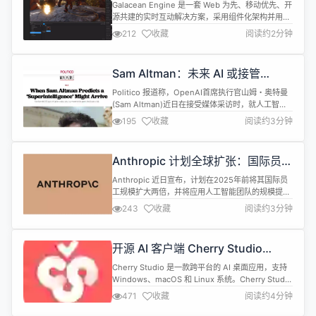
Web 3D 引擎
全量手势事件的支持...
Galacean Engine 是一套 Web 为先、移动优先、开
源共建的实时互动解决方案，采用组件化架构并用
Typescript 编写。 它包含渲染、物理、动画、交
212
收藏
阅读约2分钟
互、XR等功能，并提供了具备完善工作流的可视化在
线编辑器，帮助你在浏览器上创作绚丽的 2D/3D 互
动应用。它主要由两部分组成： 编辑器：一个在线
Sam Altman：未来 AI 或接管
Web 互动创作平台 Editor 运行时：...
30%-40% 工作
Politico 报道称，OpenAI首席执行官山姆・奥特曼
(Sam Altman)近日在接受媒体采访时，就人工智能
（AI）未来发展、通用人工智能（AGI）落地时间、
195
收藏
阅读约3分钟
AI对就业的影响以及AI与人类关系等热点话题发表看
法，引发广泛关注。 在谈及通用人工智能的发展进程
时，奥特曼作出明确预测：通用人工智能有望在
Anthropic 计划全球扩张：国际员工
2030年前实现，这类AI将具备“远超人类的智能水
将翻倍，聚焦 AI 市场
平”...
Anthropic 近日宣布，计划在2025年前将其国际员
工规模扩大两倍，并将应用人工智能团队的规模提升
至原来的五倍。这一决策旨在强化其在美国以外市场
243
收藏
阅读约3分钟
的业务，进一步增强与 OpenAI、微软和谷歌的竞争
力。 当前，Claude 的使用量已显著增加，近80%
的使用活动来自美国以外的地区。在韩国、澳大利亚
开源 AI 客户端 Cherry Studio
和新加坡等国，Claude 的渗透率已超过美国。
v1.6.0 发布
Anth...
Cherry Studio 是一款跨平台的 AI 桌面应用，支持
Windows、macOS 和 Linux 系统。Cherry Studio
1.6.0 已正式发布，下面是这个里程碑式版本的主要
471
收藏
阅读约4分钟
变化。 一、接入全新的 AI SDK 并重构了底层框架，
为 Cherry Studio 带来了脱胎换骨的性能提升。这意