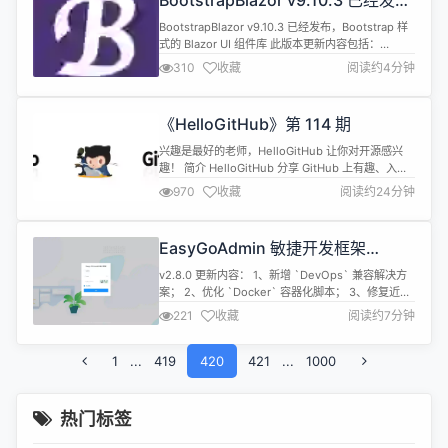
BootstrapBlazor v9.10.3 已经发
布，Bootstrap 样式的 Blazor UI 组
BootstrapBlazor v9.10.3 已经发布，Bootstrap 样
件库
式的 Blazor UI 组件库 此版本更新内容包括：
Release 2025-9-28 V9.10.3 Break changes
310
收藏
阅读约4分钟
Bugs fix(Chart): 支持标签自定义格式（增加
formatter 参数） by @ArgoZhang in https://git...
《HelloGitHub》第 114 期
兴趣是最好的老师，HelloGitHub 让你对开源感兴
趣！ 简介 HelloGitHub 分享 GitHub 上有趣、入门
级的开源项目。
970
收藏
阅读约24分钟
github.com/521xueweihan/HelloGitHub 这里有
实战项目、入门教程、黑科技、开源书籍、大厂开源
项目等，涵盖多种编程语言 Python、Java、Go、
EasyGoAdmin 敏捷开发框架
C/C++、Swift...让你在短时间...
Beego+EleVue 版本 v2.8.0 发布
v2.8.0 更新内容： 1、新增 `DevOps` 兼容解决方
案； 2、优化 `Docker` 容器化脚本； 3、修复近期
用户反馈的问题； 一款 Go 语言基于 Beego、
221
收藏
阅读约7分钟
Vue、ElementUI、MySQL 等框架精心打造的一款
模块化、插件化、高性能的前后端分离架构敏捷开发
1
...
419
框架，可快速搭建前后端分离后台管理系统，本着简
420
421
...
1000
化开发、提升开发效率的初衷，框架...
热门标签