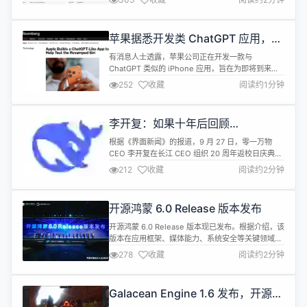
证券股份有限公司。 从 IPO 申请被上交所受理到过
会，摩尔线程用时不到 3 个月，创科创板纪录，其拟
募资 80 亿元，用于 AI 训练芯片、图形芯片等研
苹果据悉开发类 ChatGPT 应用，仅
发。 摩尔线程创立于 2020 年，专注于全功...
供内部测试新版 Siri
有消息人士透露，苹果公司正在开发一款与
ChatGPT 类似的 iPhone 应用，旨在为即将到来的
Siri 重大改版进行测试。这款软件代号为
252
收藏
阅读约1分钟
Veritas（拉丁语意为“真理”），目前仅供内部使用，
苹果暂时没有将其面向消费者发布的计划。 目前，苹
果的人工智能（AI）部门正在使用该应用快速评估
李开复：如果十年后回顾
Siri 的新功能。据悉，这款应用的主要功能之一是帮
DeepSeek 如何让中国未落后美
助 Sir...
根据《界面新闻》的报道，9 月 27 日，零一万物
国，答案一定是开源
CEO 李开复在长江 CEO 组织 20 周年返校日庆典上
表示，DeepSeek 对中国 AI 发展的核心贡献在于推
212
收藏
阅读约2分钟
动了开源生态的形成。“如果十年后，我们回顾
DeepSeek 怎么让中国没有落后于美国，答案并非
其技术能力本身，而是它带来了中国（大模型）开源
开源鸿蒙 6.0 Release 版本发布
时代。” 李开复提到，自 DeepSeek 开源以...
开源鸿蒙 6.0 Release 版本现已发布。根据介绍，该
版本在应用框架、媒体能力、系统安全等关键领域实
现多项技术突破，进一步提升了系统可用性与开发效
278
收藏
阅读约2分钟
率，生态适配更趋友好。 在应用开发层面，该版本对
ArkUI组件能力进行深度优化，新增组件背景安全区
默认延伸功能，当组件与导航栏、状态栏等非安全区
Galacean Engine 1.6 发布，开源
邻接时，背景可自然延伸至对应区域，配合无感监听