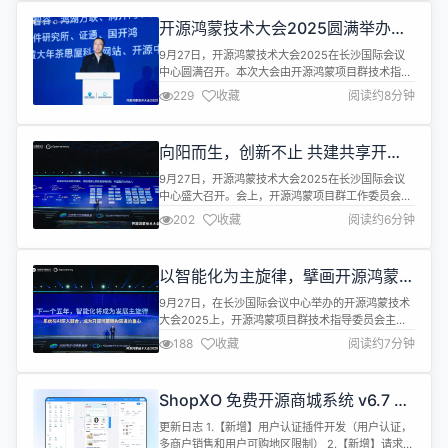
味着更快的响应速度、更流畅的操作体验，让您的
开源鸿蒙技术大会2025圆满举办，
每...
凝聚开源力量勾勒万物智联新未来
9月27日，开源鸿蒙技术大会2025在长沙国际会议
中心圆满召开。本次大会由开源鸿蒙项目群技术指导
委员会（TSC，Technical Steering Committee）
229
收藏
阅读约8分钟
主办，华为承办，深开鸿、开鸿智谷、鸿湖万联、润
开鸿、九联开鸿、中软国际、诚迈科技、北京理工大
学、中科鸿略、中国南方电网、中国科学院软件研究
向阳而生，创新不止 共建共享开源
所、证通、国开鸿等合作单位协力支持。 本届大会汇
鸿蒙新世界
聚了...
9月27日，开源鸿蒙技术大会2025在长沙国际会议
中心盛大召开。会上，开源鸿蒙项目群工作委员会执
行主席章晓峰发表题为《共建共享开源鸿蒙新世界》
202
收藏
阅读约6分钟
的主题演讲，全面阐述了开源鸿蒙的发展理念、行业
落地与社区建设成果，并呼吁社会各界携手并进，共
建共享开源鸿蒙新世界。 章晓峰指出，开源鸿蒙致力
以智能化为主旋律，擘画开源鸿蒙下
于打造智能终端操作系统根社区，以“一个系统、一
一个五年发展技术蓝图
个生态”为目标，让不同设备共享统...
9月27日，在长沙国际会议中心举办的开源鸿蒙技术
大会2025上，开源鸿蒙项目群技术指导委员会主
席、华为Fellow、基础软件首席科学家陈海波发表了
188
收藏
阅读约7分钟
题为《开源鸿蒙：智启新五年，共赢新生态》的主题
演讲，与来自学术界和产业界的专家们共同回顾开源
鸿蒙五年来走过的非凡历程，发布了开源鸿蒙6.0版
ShopXO 免费开源商城系统 v6.7 版
本，并展望面向未来的智能终端操作系统关键技术创
本已发布
新方向，呼吁与会专家以智能化...
更新日志 1.【新增】用户认证插件开发（用户认证，
多商户销售和用户可购地区限制） 2.【新增】请求日