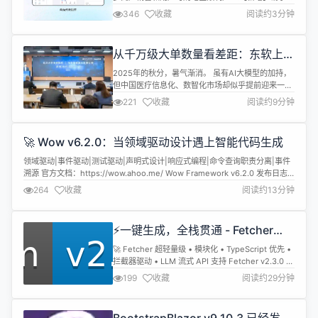
志插件 3.【新增】博客、问答、组合搭配、多门店、
346
收藏
阅读约3分钟
多商户、销售记录支持 DIY 组件 4.【新增】商品魔
方 DIY 组件 5.【新增】多商户、多门店新增员工职
位和分类优化 6.【优化】会员等级增强版支持赠送优
从千万级大单数量看差距：东软上半
惠券 7.【优化】后台数据统计去除多余的，数据统计
年斩获近20单，同行却深陷亏损
大...
2025年的秋分，暑气渐消。 虽有AI大模型的加持，
但中国医疗信息化、数智化市场却似乎提前迎来一片
“寒气”。 这是一个几乎所有参与者都感到步履维艰的
221
收藏
阅读约9分钟
时刻，业务收缩、利润亏损成为了市场的主旋律。 然
而，在这一片萧瑟之中，东软集团却凭借一套章法清
晰的“攻守道”，正在悄然改写行业的市场版图。 寒冬
🚀 Wow v6.2.0：当领域驱动设计遇上智能代码生成
中的“相对胜利” 我们先来看看这股“寒气”有多么严
酷。 根据对国内3...
领域驱动|事件驱动|测试驱动|声明式设计|响应式编程|命令查询职责分离|事件
溯源 官方文档：https://wow.ahoo.me/ Wow Framework v6.2.0 发布日志
🎉 重磅新特性 革命性的客户端代码生成工具 本次版本引入了@ahoo-
264
收藏
阅读约13分钟
wang/fetcher-generator，一个专为 Wow 框架打造的 TypeScript 代码...
⚡一键生成，全栈贯通 - Fetcher
v2.3.0 发布！
🚀 Fetcher 超轻量级 • 模块化 • TypeScript 优先 •
拦截器驱动 • LLM 流式 API 支持 Fetcher v2.3.0 发
布日志 🎊激动人心的时刻到了！Fetcher v2.3.0 正
199
收藏
阅读约29分钟
式发布！这个版本带来了革命性的代码生成器和一系
列强大的新特性，让您的开发体验更加流畅高效！ ✨
重磅新功能 🚀全新代码生成器（Gener...