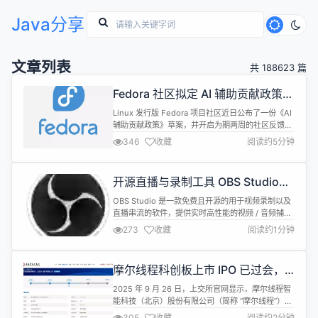
Java分享
文章列表
共 188623 篇
Fedora 社区拟定 AI 辅助贡献政策，
进入审议阶段
Linux 发行版 Fedora 项目社区近日公布了一份《AI
辅助贡献政策》草案，并开启为期两周的社区反馈
期，之后将由理事会投票决定是否正式采纳。该政策
346
收藏
阅读约5分钟
旨在为贡献者和用户提供明确指引，确保 AI 在推动
创新的同时不违背开源价值。 草案分为几个核心部
分，下面是各部分的主要要点： 部分 主要原则 / 要
开源直播与录制工具 OBS Studio
点 总体理念 (“Philosophy”) 把 AI 视为...
32.0.1 发布
OBS Studio 是一款免费且开源的用于视频录制以及
直播串流的软件，提供实时高性能的视频 / 音频捕捉
与混合，以及无限的场景模式帮助用户通过自定义实
273
收藏
阅读约1分钟
现无缝转换。 OBS Studio 32.0.1 现已发布，一些更
新内容包括： Hotfix Changes 修复了 Windows
32.0.0 中打开源属性时可能出现的崩溃问题 修复了
摩尔线程科创板上市 IPO 已过会，
32.0.0 中切...
冲刺“国产 GPU 第一股”
2025 年 9 月 26 日，上交所官网显示，摩尔线程智
能科技（北京）股份有限公司（简称 “摩尔线程”）科
创板 IPO 项目获得上市委审议通过，保荐机构为中信
305
收藏
阅读约2分钟